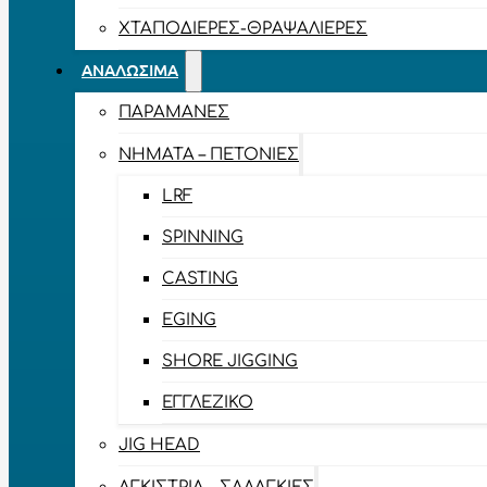
ΧΤΑΠΟΔΙΈΡΕΣ-ΘΡΑΨΑΛΙΈΡΕΣ
ΑΝΑΛΏΣΙΜΑ
ΠΑΡΑΜΆΝΕΣ
ΝΉΜΑΤΑ – ΠΕΤΟΝΙΈΣ
LRF
SPINNING
CASTING
EGING
SHORE JIGGING
ΕΓΓΛΈΖΙΚΟ
JIG HEAD