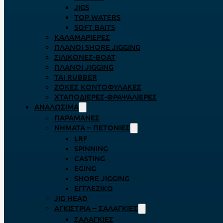
JIGS
TOP WATERS
SOFT BAITS
ΚΑΛΑΜΑΡΙΈΡΕΣ
ΠΛΆΝΟΙ SHORE JIGGING
ΣΙΛΙΚΌΝΕΣ-BOAT
ΠΛΆΝΟΙ JIGGING
TAI RUBBER
ΖΌΚΕΣ ΚΟΝΤΟΦΎΛΑΚΕΣ
ΧΤΑΠΟΔΙΈΡΕΣ-ΘΡΑΨΑΛΙΈΡΕΣ
ΑΝΑΛΏΣΙΜΑ
ΠΑΡΑΜΆΝΕΣ
ΝΉΜΑΤΑ – ΠΕΤΟΝΙΈΣ
LRF
SPINNING
CASTING
EGING
SHORE JIGGING
ΕΓΓΛΈΖΙΚΟ
JIG HEAD
ΑΓΚΊΣΤΡΙΑ – ΣΑΛΑΓΚΙΈΣ
ΣΑΛΑΓΚΙΈΣ