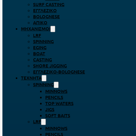
SURF CASTING
ΕΓΓΛΈΖΙΚΟ
BOLOGNESE
ΑΠΊΚΟ
ΜΗΧΑΝΙΣΜΟΊ
LRF
SPINNING
EGING
BOAT
CASTING
SHORE JIGGING
ΕΓΓΛΈΖΙΚΟ-BOLOGNESE
ΤΕΧΝΗΤΆ
SPINNING
MINNOWS
PENCILS
TOP WATERS
JIGS
SOFT BAITS
LRF
MINNOWS
PENCILS