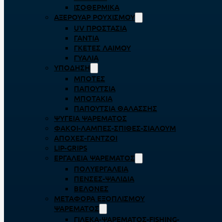
ΙΣΟΘΕΡΜΙΚΆ
ΑΞΕΡΟΥΆΡ ΡΟΥΧΙΣΜΟΎ
UV ΠΡΟΣΤΑΣΊΑ
ΓΆΝΤΙΑ
ΓΚΈΤΕΣ ΛΑΊΜΟΥ
ΓΥΑΛΙΆ
ΥΠΌΔΗΣΗ
ΜΠΌΤΕΣ
ΠΑΠΟΎΤΣΙΑ
ΜΠΟΤΆΚΙΑ
ΠΑΠΟΎΤΣΙΑ ΘΑΛΆΣΣΗΣ
ΨΥΓΕΊΑ ΨΑΡΈΜΑΤΟΣ
ΦΑΚΟΊ-ΛΆΜΠΕΣ-ΣΠΊΘΕΣ-ΣΊΑΛΟΥΜ
ΑΠΌΧΕΣ-ΓΆΝΤΖΟΙ
LIP-GRIPS
EΡΓΑΛΕΊΑ ΨΑΡΈΜΑΤΟΣ
ΠΟΛΥΕΡΓΑΛΕΊΑ
ΠΈΝΣΕΣ-ΨΑΛΊΔΙΑ
ΒΕΛΌΝΕΣ
ΜΕΤΑΦΟΡΆ ΕΞΟΠΛΙΣΜΟΎ
ΨΑΡΈΜΑΤΟΣ
ΓΙΛΈΚΑ-ΨΑΡΈΜΑΤΟΣ-FISHING-