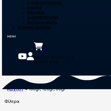
ΓΥΑΛΙΆ ΚΑΤΆΔΥΣΗΣ
ΜΆΣΚΕΣ
ΜΑΧΑΊΡΙΑ
ΑΝΑΠΝΕΥΣΤΉΡΕΣ
ΒΑΤΡΑΧΟΠΈΔΙΛΑ
SPINNING ANGLERS
0
Κανένα προϊόν στο
καλάθι σας.
Αρχική
100gr, 120gr, 80gr
Φίλτρα