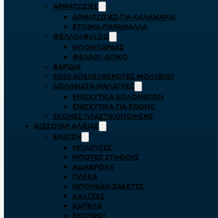
ΑΡΜΑΤΩΣΙΈΣ
ΑΡΜΑΤΩΣΙΈΣ-ΓΙΑ-ΚΑΛΑΜΆΡΙΑ
ΈΤΟΙΜΑ-ΠΑΡΆΜΑΛΛΑ
ΦΕΛΛΟΊ-BULDO
ΜΠΟΜΠΆΡΔΕΣ
ΦΕΛΛΟΊ -ΑΠΊΚΟ
ΒΑΡΊΔΙΑ
SISSY-ΑΠΕΛΕΥΘΕΡΟΤΈΣ ΜΟΛΥΒΙΟΎ
ΔΟΛΏΜΑΤΑ-ΜΑΛΆΓΡΕΣ
ΕΝΙΣΧΥΤΙΚΆ ΔΟΛΩΜΆΤΩΝ
ΕΝΙΣΧΥΤΙΚΆ ΓΙΑ EGGING
ΣΚΌΝΕΣ ΠΛΑΣΤΙΚΟΠΟΊΗΣΗΣ
ΑΞΕΣΟΥΆΡ ΑΛΙΕΊΑΣ
ΈΝΔΥΣΗ
ΜΠΛΟΎΖΕΣ
ΜΠΌΤΕΣ ΣΤΉΘΟΥΣ
ΑΔΙΆΒΡΟΧΑ
ΓΙΛΈΚΑ
ΜΠΟΥΦΆΝ-ΖΑΚΈΤΕΣ
ΚΆΛΤΣΕΣ
ΚΑΠΈΛΑ
ΣΚΟΎΦΟΙ