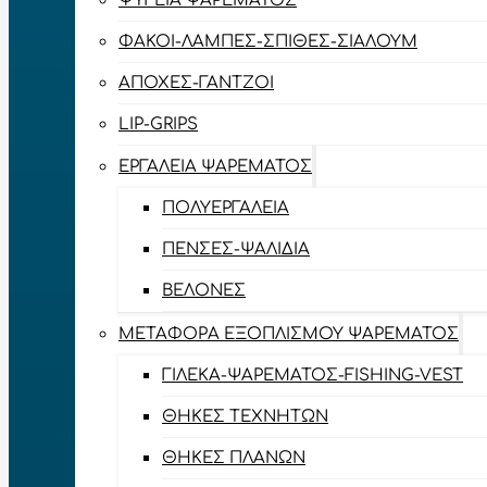
ΨΥΓΕΊΑ ΨΑΡΈΜΑΤΟΣ
ΦΑΚΟΊ-ΛΆΜΠΕΣ-ΣΠΊΘΕΣ-ΣΊΑΛΟΥΜ
ΑΠΌΧΕΣ-ΓΆΝΤΖΟΙ
LIP-GRIPS
EΡΓΑΛΕΊΑ ΨΑΡΈΜΑΤΟΣ
ΠΟΛΥΕΡΓΑΛΕΊΑ
ΠΈΝΣΕΣ-ΨΑΛΊΔΙΑ
ΒΕΛΌΝΕΣ
ΜΕΤΑΦΟΡΆ ΕΞΟΠΛΙΣΜΟΎ ΨΑΡΈΜΑΤΟΣ
ΓΙΛΈΚΑ-ΨΑΡΈΜΑΤΟΣ-FISHING-VEST
ΘΉΚΕΣ ΤΕΧΝΗΤΏΝ
ΘΉΚΕΣ ΠΛΆΝΩΝ