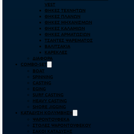
VEST
ΘΉΚΕΣ ΤΕΧΝΗΤΏΝ
ΘΉΚΕΣ ΠΛΆΝΩΝ
ΘΉΚΕΣ ΜΗΧΑΝΙΣΜΏΝ
ΘΉΚΕΣ ΚΑΛΑΜΙΏΝ
ΘΉΚΕΣ ΑΡΜΑΤΩΣΙΏΝ
ΤΣΆΝΤΕΣ ΨΑΡΈΜΑΤΟΣ
ΒΑΛΙΤΣΆΚΙΑ
ΚΑΡΈΚΛΕΣ
ΔΙΆΦΟΡΑ
COMBO-SET
BOAT
SPINNING
CASTING
EGING
SURF CASTING
HEAVY CASTING
SHORE JIGGING
ΚΑΤΆΔΥΣΗ ΚΟΛΎΜΒΗΣΗ
ΨΑΡΟΝΤΟΎΦΕΚΑ
ΣΤΟΛΈΣ ΨΑΡΟΝΤΟΎΦΕΚΟΥ
ΣΆΚΟΙ ΚΑΤΆΔΥΣΗΣ