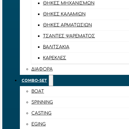
ΘΉΚΕΣ ΜΗΧΑΝΙΣΜΏΝ
ΘΉΚΕΣ ΚΑΛΑΜΙΏΝ
ΘΉΚΕΣ ΑΡΜΑΤΩΣΙΏΝ
ΤΣΆΝΤΕΣ ΨΑΡΈΜΑΤΟΣ
ΒΑΛΙΤΣΆΚΙΑ
ΚΑΡΈΚΛΕΣ
ΔΙΆΦΟΡΑ
COMBO-SET
BOAT
SPINNING
CASTING
EGING