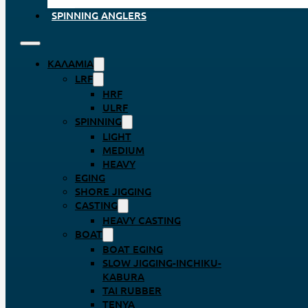
SPINNING ANGLERS
ΚΑΛΆΜΙΑ
LRF
HRF
ULRF
SPINNING
LIGHT
MEDIUM
HEAVY
EGING
SHORE JIGGING
CASTING
HEAVY CASTING
BOAT
BOAT EGING
SLOW JIGGING-INCHIKU-
KABURA
TAI RUBBER
TENYA