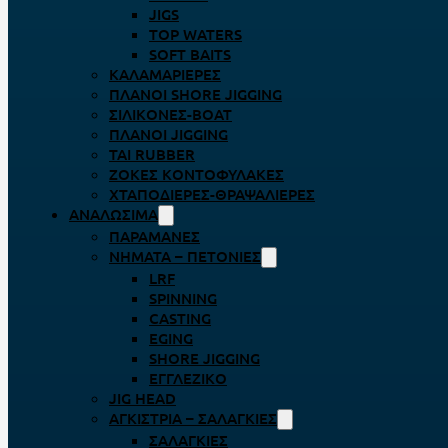
JIGS
TOP WATERS
SOFT BAITS
ΚΑΛΑΜΑΡΙΈΡΕΣ
ΠΛΆΝΟΙ SHORE JIGGING
ΣΙΛΙΚΌΝΕΣ-BOAT
ΠΛΆΝΟΙ JIGGING
TAI RUBBER
ΖΌΚΕΣ ΚΟΝΤΟΦΎΛΑΚΕΣ
ΧΤΑΠΟΔΙΈΡΕΣ-ΘΡΑΨΑΛΙΈΡΕΣ
ΑΝΑΛΏΣΙΜΑ
ΠΑΡΑΜΆΝΕΣ
ΝΉΜΑΤΑ – ΠΕΤΟΝΙΈΣ
LRF
SPINNING
CASTING
EGING
SHORE JIGGING
ΕΓΓΛΈΖΙΚΟ
JIG HEAD
ΑΓΚΊΣΤΡΙΑ – ΣΑΛΑΓΚΙΈΣ
ΣΑΛΑΓΚΙΈΣ