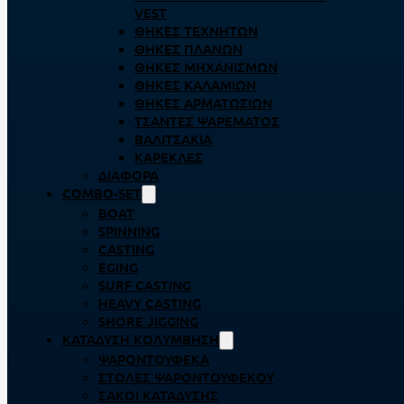
VEST
ΘΉΚΕΣ ΤΕΧΝΗΤΏΝ
ΘΉΚΕΣ ΠΛΆΝΩΝ
ΘΉΚΕΣ ΜΗΧΑΝΙΣΜΏΝ
ΘΉΚΕΣ ΚΑΛΑΜΙΏΝ
ΘΉΚΕΣ ΑΡΜΑΤΩΣΙΏΝ
ΤΣΆΝΤΕΣ ΨΑΡΈΜΑΤΟΣ
ΒΑΛΙΤΣΆΚΙΑ
ΚΑΡΈΚΛΕΣ
ΔΙΆΦΟΡΑ
COMBO-SET
BOAT
SPINNING
CASTING
EGING
SURF CASTING
HEAVY CASTING
SHORE JIGGING
ΚΑΤΆΔΥΣΗ ΚΟΛΎΜΒΗΣΗ
ΨΑΡΟΝΤΟΎΦΕΚΑ
ΣΤΟΛΈΣ ΨΑΡΟΝΤΟΎΦΕΚΟΥ
ΣΆΚΟΙ ΚΑΤΆΔΥΣΗΣ