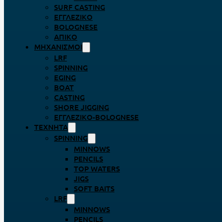
SURF CASTING
ΕΓΓΛΈΖΙΚΟ
BOLOGNESE
ΑΠΊΚΟ
ΜΗΧΑΝΙΣΜΟΊ
LRF
SPINNING
EGING
BOAT
CASTING
SHORE JIGGING
ΕΓΓΛΈΖΙΚΟ-BOLOGNESE
ΤΕΧΝΗΤΆ
SPINNING
MINNOWS
PENCILS
TOP WATERS
JIGS
SOFT BAITS
LRF
MINNOWS
PENCILS