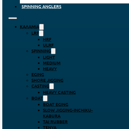
SPINNING ANGLERS
ΚΑΛΆΜΙΑ
LRF
HRF
ULRF
SPINNING
LIGHT
MEDIUM
HEAVY
EGING
SHORE JIGGING
CASTING
HEAVY CASTING
BOAT
BOAT EGING
SLOW JIGGING-INCHIKU-
KABURA
TAI RUBBER
TENYA