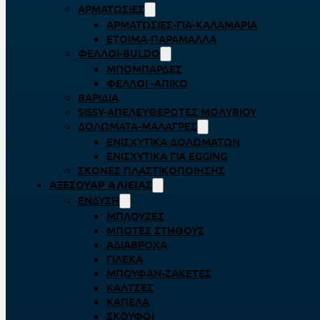
ΑΡΜΑΤΩΣΙΈΣ
ΑΡΜΑΤΩΣΙΈΣ-ΓΙΑ-ΚΑΛΑΜΆΡΙΑ
ΈΤΟΙΜΑ-ΠΑΡΆΜΑΛΛΑ
ΦΕΛΛΟΊ-BULDO
ΜΠΟΜΠΆΡΔΕΣ
ΦΕΛΛΟΊ -ΑΠΊΚΟ
ΒΑΡΊΔΙΑ
SISSY-ΑΠΕΛΕΥΘΕΡΟΤΈΣ ΜΟΛΥΒΙΟΎ
ΔΟΛΏΜΑΤΑ-ΜΑΛΆΓΡΕΣ
ΕΝΙΣΧΥΤΙΚΆ ΔΟΛΩΜΆΤΩΝ
ΕΝΙΣΧΥΤΙΚΆ ΓΙΑ EGGING
ΣΚΌΝΕΣ ΠΛΑΣΤΙΚΟΠΟΊΗΣΗΣ
ΑΞΕΣΟΥΆΡ ΑΛΙΕΊΑΣ
ΈΝΔΥΣΗ
ΜΠΛΟΎΖΕΣ
ΜΠΌΤΕΣ ΣΤΉΘΟΥΣ
ΑΔΙΆΒΡΟΧΑ
ΓΙΛΈΚΑ
ΜΠΟΥΦΆΝ-ΖΑΚΈΤΕΣ
ΚΆΛΤΣΕΣ
ΚΑΠΈΛΑ
ΣΚΟΎΦΟΙ