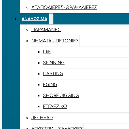
ΧΤΑΠΟΔΙΈΡΕΣ-ΘΡΑΨΑΛΙΈΡΕΣ
ΑΝΑΛΏΣΙΜΑ
ΠΑΡΑΜΆΝΕΣ
ΝΉΜΑΤΑ – ΠΕΤΟΝΙΈΣ
LRF
SPINNING
CASTING
EGING
SHORE JIGGING
ΕΓΓΛΈΖΙΚΟ
JIG HEAD