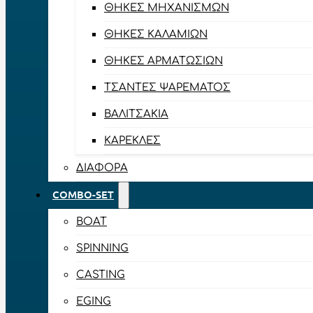
ΘΉΚΕΣ ΜΗΧΑΝΙΣΜΏΝ
ΘΉΚΕΣ ΚΑΛΑΜΙΏΝ
ΘΉΚΕΣ ΑΡΜΑΤΩΣΙΏΝ
ΤΣΆΝΤΕΣ ΨΑΡΈΜΑΤΟΣ
ΒΑΛΙΤΣΆΚΙΑ
ΚΑΡΈΚΛΕΣ
ΔΙΆΦΟΡΑ
COMBO-SET
BOAT
SPINNING
CASTING
EGING