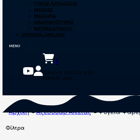
ΓΥΑΛΙΆ ΚΑΤΆΔΥΣΗΣ
ΜΆΣΚΕΣ
ΜΑΧΑΊΡΙΑ
ΑΝΑΠΝΕΥΣΤΉΡΕΣ
ΒΑΤΡΑΧΟΠΈΔΙΛΑ
SPINNING ANGLERS
0
Κανένα προϊόν στο
καλάθι σας.
Αρχική
Αξεσουάρ Αλιείας
Ψυγεία Ψαρέ
Φίλτρα