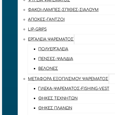
ΨΥΓΕΊΑ ΨΑΡΈΜΑΤΟΣ
ΦΑΚΟΊ-ΛΆΜΠΕΣ-ΣΠΊΘΕΣ-ΣΊΑΛΟΥΜ
ΑΠΌΧΕΣ-ΓΆΝΤΖΟΙ
LIP-GRIPS
EΡΓΑΛΕΊΑ ΨΑΡΈΜΑΤΟΣ
ΠΟΛΥΕΡΓΑΛΕΊΑ
ΠΈΝΣΕΣ-ΨΑΛΊΔΙΑ
ΒΕΛΌΝΕΣ
ΜΕΤΑΦΟΡΆ ΕΞΟΠΛΙΣΜΟΎ ΨΑΡΈΜΑΤΟΣ
ΓΙΛΈΚΑ-ΨΑΡΈΜΑΤΟΣ-FISHING-VEST
ΘΉΚΕΣ ΤΕΧΝΗΤΏΝ
ΘΉΚΕΣ ΠΛΆΝΩΝ