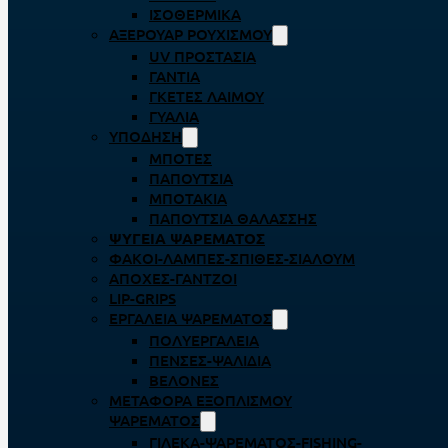
ΙΣΟΘΕΡΜΙΚΆ
ΑΞΕΡΟΥΆΡ ΡΟΥΧΙΣΜΟΎ
UV ΠΡΟΣΤΑΣΊΑ
ΓΆΝΤΙΑ
ΓΚΈΤΕΣ ΛΑΊΜΟΥ
ΓΥΑΛΙΆ
ΥΠΌΔΗΣΗ
ΜΠΌΤΕΣ
ΠΑΠΟΎΤΣΙΑ
ΜΠΟΤΆΚΙΑ
ΠΑΠΟΎΤΣΙΑ ΘΑΛΆΣΣΗΣ
ΨΥΓΕΊΑ ΨΑΡΈΜΑΤΟΣ
ΦΑΚΟΊ-ΛΆΜΠΕΣ-ΣΠΊΘΕΣ-ΣΊΑΛΟΥΜ
ΑΠΌΧΕΣ-ΓΆΝΤΖΟΙ
LIP-GRIPS
EΡΓΑΛΕΊΑ ΨΑΡΈΜΑΤΟΣ
ΠΟΛΥΕΡΓΑΛΕΊΑ
ΠΈΝΣΕΣ-ΨΑΛΊΔΙΑ
ΒΕΛΌΝΕΣ
ΜΕΤΑΦΟΡΆ ΕΞΟΠΛΙΣΜΟΎ
ΨΑΡΈΜΑΤΟΣ
ΓΙΛΈΚΑ-ΨΑΡΈΜΑΤΟΣ-FISHING-