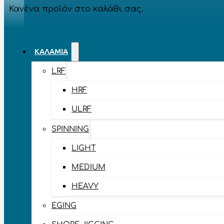
Κανένα προϊόν στο καλάθι σας.
ΚΑΛΆΜΙΑ
LRF
HRF
ULRF
SPINNING
LIGHT
MEDIUM
HEAVY
EGING