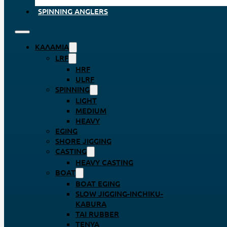
SPINNING ANGLERS
ΚΑΛΆΜΙΑ
LRF
HRF
ULRF
SPINNING
LIGHT
MEDIUM
HEAVY
EGING
SHORE JIGGING
CASTING
HEAVY CASTING
BOAT
BOAT EGING
SLOW JIGGING-INCHIKU-
KABURA
TAI RUBBER
TENYA