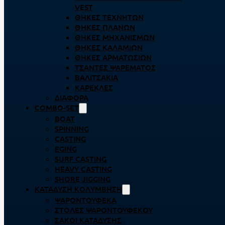
VEST
ΘΉΚΕΣ ΤΕΧΝΗΤΏΝ
ΘΉΚΕΣ ΠΛΆΝΩΝ
ΘΉΚΕΣ ΜΗΧΑΝΙΣΜΏΝ
ΘΉΚΕΣ ΚΑΛΑΜΙΏΝ
ΘΉΚΕΣ ΑΡΜΑΤΩΣΙΏΝ
ΤΣΆΝΤΕΣ ΨΑΡΈΜΑΤΟΣ
ΒΑΛΙΤΣΆΚΙΑ
ΚΑΡΈΚΛΕΣ
ΔΙΆΦΟΡΑ
COMBO-SET
BOAT
SPINNING
CASTING
EGING
SURF CASTING
HEAVY CASTING
SHORE JIGGING
ΚΑΤΆΔΥΣΗ ΚΟΛΎΜΒΗΣΗ
ΨΑΡΟΝΤΟΎΦΕΚΑ
ΣΤΟΛΈΣ ΨΑΡΟΝΤΟΎΦΕΚΟΥ
ΣΆΚΟΙ ΚΑΤΆΔΥΣΗΣ