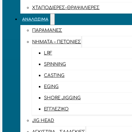
ΧΤΑΠΟΔΙΈΡΕΣ-ΘΡΑΨΑΛΙΈΡΕΣ
ΑΝΑΛΏΣΙΜΑ
ΠΑΡΑΜΆΝΕΣ
ΝΉΜΑΤΑ – ΠΕΤΟΝΙΈΣ
LRF
SPINNING
CASTING
EGING
SHORE JIGGING
ΕΓΓΛΈΖΙΚΟ
JIG HEAD