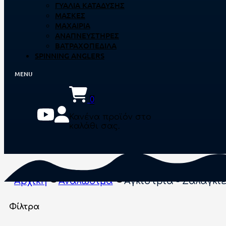
ΓΥΑΛΙΆ ΚΑΤΆΔΥΣΗΣ
ΜΆΣΚΕΣ
ΜΑΧΑΊΡΙΑ
ΑΝΑΠΝΕΥΣΤΉΡΕΣ
ΒΑΤΡΑΧΟΠΈΔΙΛΑ
SPINNING ANGLERS
0
Κανένα προϊόν στο
καλάθι σας.
Αρχική
Αναλώσιμα
Αγκίστρια - Σαλαγκι
Φίλτρα