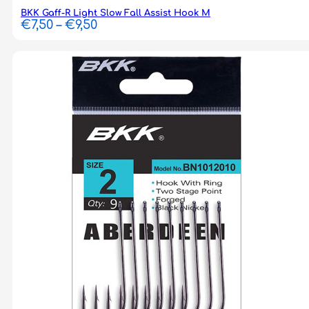
BKK Gaff-R Light Slow Fall Assist Hook M
Price
€
7,50
–
€
9,50
range:
€7,50
through
€9,50