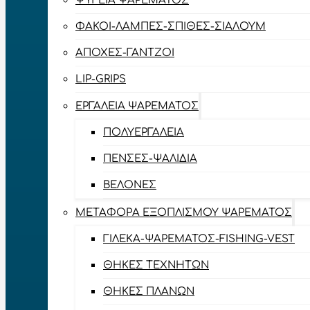
ΨΥΓΕΊΑ ΨΑΡΈΜΑΤΟΣ
ΦΑΚΟΊ-ΛΆΜΠΕΣ-ΣΠΊΘΕΣ-ΣΊΑΛΟΥΜ
ΑΠΌΧΕΣ-ΓΆΝΤΖΟΙ
LIP-GRIPS
EΡΓΑΛΕΊΑ ΨΑΡΈΜΑΤΟΣ
ΠΟΛΥΕΡΓΑΛΕΊΑ
ΠΈΝΣΕΣ-ΨΑΛΊΔΙΑ
ΒΕΛΌΝΕΣ
ΜΕΤΑΦΟΡΆ ΕΞΟΠΛΙΣΜΟΎ ΨΑΡΈΜΑΤΟΣ
ΓΙΛΈΚΑ-ΨΑΡΈΜΑΤΟΣ-FISHING-VEST
ΘΉΚΕΣ ΤΕΧΝΗΤΏΝ
ΘΉΚΕΣ ΠΛΆΝΩΝ