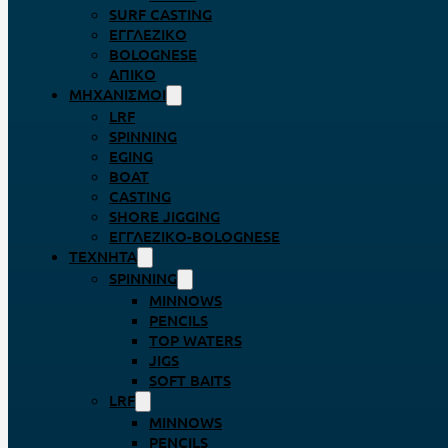
SURF CASTING
ΕΓΓΛΈΖΙΚΟ
BOLOGNESE
ΑΠΊΚΟ
ΜΗΧΑΝΙΣΜΟΊ
LRF
SPINNING
EGING
BOAT
CASTING
SHORE JIGGING
ΕΓΓΛΈΖΙΚΟ-BOLOGNESE
ΤΕΧΝΗΤΆ
SPINNING
MINNOWS
PENCILS
TOP WATERS
JIGS
SOFT BAITS
LRF
MINNOWS
PENCILS