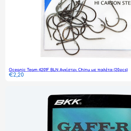
Oceanic Team 4201F BLN Αγκίστρι Chinu με παλέτα (20pcs)
€
2,20