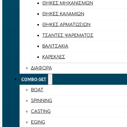
ΘΉΚΕΣ ΜΗΧΑΝΙΣΜΏΝ
ΘΉΚΕΣ ΚΑΛΑΜΙΏΝ
ΘΉΚΕΣ ΑΡΜΑΤΩΣΙΏΝ
ΤΣΆΝΤΕΣ ΨΑΡΈΜΑΤΟΣ
ΒΑΛΙΤΣΆΚΙΑ
ΚΑΡΈΚΛΕΣ
ΔΙΆΦΟΡΑ
COMBO-SET
BOAT
SPINNING
CASTING
EGING