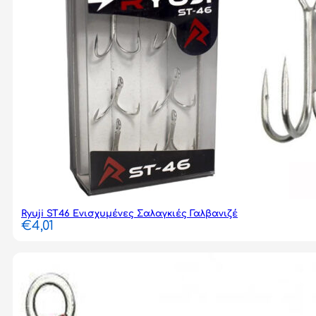
Ryuji ST46 Ενισχυμένες Σαλαγκιές Γαλβανιζέ
€
4,01