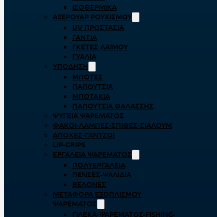
ΙΣΟΘΕΡΜΙΚΆ
ΑΞΕΡΟΥΆΡ ΡΟΥΧΙΣΜΟΎ
UV ΠΡΟΣΤΑΣΊΑ
ΓΆΝΤΙΑ
ΓΚΈΤΕΣ ΛΑΊΜΟΥ
ΓΥΑΛΙΆ
ΥΠΌΔΗΣΗ
ΜΠΌΤΕΣ
ΠΑΠΟΎΤΣΙΑ
ΜΠΟΤΆΚΙΑ
ΠΑΠΟΎΤΣΙΑ ΘΑΛΆΣΣΗΣ
ΨΥΓΕΊΑ ΨΑΡΈΜΑΤΟΣ
ΦΑΚΟΊ-ΛΆΜΠΕΣ-ΣΠΊΘΕΣ-ΣΊΑΛΟΥΜ
ΑΠΌΧΕΣ-ΓΆΝΤΖΟΙ
LIP-GRIPS
EΡΓΑΛΕΊΑ ΨΑΡΈΜΑΤΟΣ
ΠΟΛΥΕΡΓΑΛΕΊΑ
ΠΈΝΣΕΣ-ΨΑΛΊΔΙΑ
ΒΕΛΌΝΕΣ
ΜΕΤΑΦΟΡΆ ΕΞΟΠΛΙΣΜΟΎ
ΨΑΡΈΜΑΤΟΣ
ΓΙΛΈΚΑ-ΨΑΡΈΜΑΤΟΣ-FISHING-