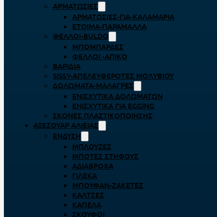
ΑΡΜΑΤΩΣΙΈΣ
ΑΡΜΑΤΩΣΙΈΣ-ΓΙΑ-ΚΑΛΑΜΆΡΙΑ
ΈΤΟΙΜΑ-ΠΑΡΆΜΑΛΛΑ
ΦΕΛΛΟΊ-BULDO
ΜΠΟΜΠΆΡΔΕΣ
ΦΕΛΛΟΊ -ΑΠΊΚΟ
ΒΑΡΊΔΙΑ
SISSY-ΑΠΕΛΕΥΘΕΡΟΤΈΣ ΜΟΛΥΒΙΟΎ
ΔΟΛΏΜΑΤΑ-ΜΑΛΆΓΡΕΣ
ΕΝΙΣΧΥΤΙΚΆ ΔΟΛΩΜΆΤΩΝ
ΕΝΙΣΧΥΤΙΚΆ ΓΙΑ EGGING
ΣΚΌΝΕΣ ΠΛΑΣΤΙΚΟΠΟΊΗΣΗΣ
ΑΞΕΣΟΥΆΡ ΑΛΙΕΊΑΣ
ΈΝΔΥΣΗ
ΜΠΛΟΎΖΕΣ
ΜΠΌΤΕΣ ΣΤΉΘΟΥΣ
ΑΔΙΆΒΡΟΧΑ
ΓΙΛΈΚΑ
ΜΠΟΥΦΆΝ-ΖΑΚΈΤΕΣ
ΚΆΛΤΣΕΣ
ΚΑΠΈΛΑ
ΣΚΟΎΦΟΙ