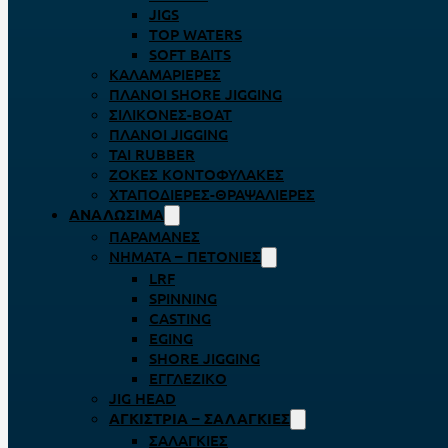
JIGS
TOP WATERS
SOFT BAITS
ΚΑΛΑΜΑΡΙΈΡΕΣ
ΠΛΆΝΟΙ SHORE JIGGING
ΣΙΛΙΚΌΝΕΣ-BOAT
ΠΛΆΝΟΙ JIGGING
TAI RUBBER
ΖΌΚΕΣ ΚΟΝΤΟΦΎΛΑΚΕΣ
ΧΤΑΠΟΔΙΈΡΕΣ-ΘΡΑΨΑΛΙΈΡΕΣ
ΑΝΑΛΏΣΙΜΑ
ΠΑΡΑΜΆΝΕΣ
ΝΉΜΑΤΑ – ΠΕΤΟΝΙΈΣ
LRF
SPINNING
CASTING
EGING
SHORE JIGGING
ΕΓΓΛΈΖΙΚΟ
JIG HEAD
ΑΓΚΊΣΤΡΙΑ – ΣΑΛΑΓΚΙΈΣ
ΣΑΛΑΓΚΙΈΣ