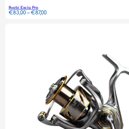
Ryobi Excia Pro
Price
€
83,00
–
€
87,00
range:
€83,00
through
€87,00