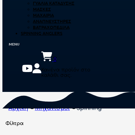
ΓΥΑΛΙΆ ΚΑΤΆΔΥΣΗΣ
ΜΆΣΚΕΣ
ΜΑΧΑΊΡΙΑ
ΑΝΑΠΝΕΥΣΤΉΡΕΣ
ΒΑΤΡΑΧΟΠΈΔΙΛΑ
SPINNING ANGLERS
0
Κανένα προϊόν στο
καλάθι σας.
Αρχική
Μηχανισμοί
Spinning
Φίλτρα