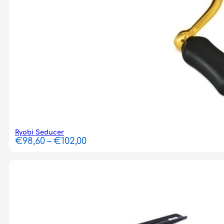
Ryobi Seducer
Price
€
98,60
–
€
102,00
range:
€98,60
through
€102,00