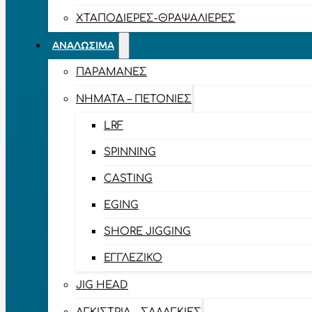
ΧΤΑΠΟΔΙΈΡΕΣ-ΘΡΑΨΑΛΙΈΡΕΣ
ΑΝΑΛΏΣΙΜΑ
ΠΑΡΑΜΆΝΕΣ
ΝΉΜΑΤΑ – ΠΕΤΟΝΙΈΣ
LRF
SPINNING
CASTING
EGING
SHORE JIGGING
ΕΓΓΛΈΖΙΚΟ
JIG HEAD