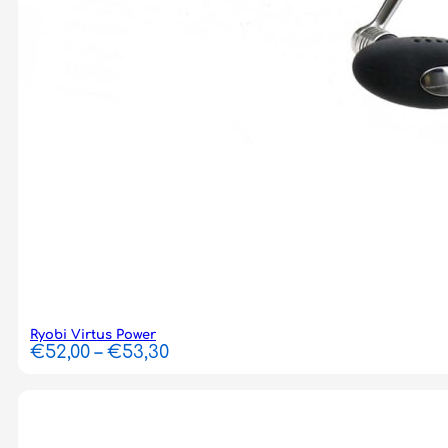
Ryobi Virtus Power
Price
€
52,00
–
€
53,30
range:
€52,00
through
€53,30