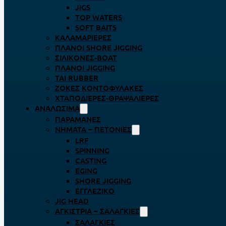
JIGS
TOP WATERS
SOFT BAITS
ΚΑΛΑΜΑΡΙΈΡΕΣ
ΠΛΆΝΟΙ SHORE JIGGING
ΣΙΛΙΚΌΝΕΣ-BOAT
ΠΛΆΝΟΙ JIGGING
TAI RUBBER
ΖΌΚΕΣ ΚΟΝΤΟΦΎΛΑΚΕΣ
ΧΤΑΠΟΔΙΈΡΕΣ-ΘΡΑΨΑΛΙΈΡΕΣ
ΑΝΑΛΏΣΙΜΑ
ΠΑΡΑΜΆΝΕΣ
ΝΉΜΑΤΑ – ΠΕΤΟΝΙΈΣ
LRF
SPINNING
CASTING
EGING
SHORE JIGGING
ΕΓΓΛΈΖΙΚΟ
JIG HEAD
ΑΓΚΊΣΤΡΙΑ – ΣΑΛΑΓΚΙΈΣ
ΣΑΛΑΓΚΙΈΣ