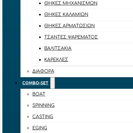
ΘΉΚΕΣ ΜΗΧΑΝΙΣΜΏΝ
ΘΉΚΕΣ ΚΑΛΑΜΙΏΝ
ΘΉΚΕΣ ΑΡΜΑΤΩΣΙΏΝ
ΤΣΆΝΤΕΣ ΨΑΡΈΜΑΤΟΣ
ΒΑΛΙΤΣΆΚΙΑ
ΚΑΡΈΚΛΕΣ
ΔΙΆΦΟΡΑ
COMBO-SET
BOAT
SPINNING
CASTING
EGING