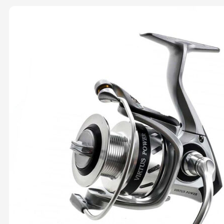
€70,50
through
€74,00