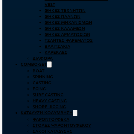
VEST
ΘΉΚΕΣ ΤΕΧΝΗΤΏΝ
ΘΉΚΕΣ ΠΛΆΝΩΝ
ΘΉΚΕΣ ΜΗΧΑΝΙΣΜΏΝ
ΘΉΚΕΣ ΚΑΛΑΜΙΏΝ
ΘΉΚΕΣ ΑΡΜΑΤΩΣΙΏΝ
ΤΣΆΝΤΕΣ ΨΑΡΈΜΑΤΟΣ
ΒΑΛΙΤΣΆΚΙΑ
ΚΑΡΈΚΛΕΣ
ΔΙΆΦΟΡΑ
COMBO-SET
BOAT
SPINNING
CASTING
EGING
SURF CASTING
HEAVY CASTING
SHORE JIGGING
ΚΑΤΆΔΥΣΗ ΚΟΛΎΜΒΗΣΗ
ΨΑΡΟΝΤΟΎΦΕΚΑ
ΣΤΟΛΈΣ ΨΑΡΟΝΤΟΎΦΕΚΟΥ
ΣΆΚΟΙ ΚΑΤΆΔΥΣΗΣ