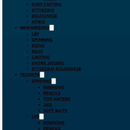
SURF CASTING
ΕΓΓΛΈΖΙΚΟ
BOLOGNESE
ΑΠΊΚΟ
ΜΗΧΑΝΙΣΜΟΊ
LRF
SPINNING
EGING
BOAT
CASTING
SHORE JIGGING
ΕΓΓΛΈΖΙΚΟ-BOLOGNESE
ΤΕΧΝΗΤΆ
SPINNING
MINNOWS
PENCILS
TOP WATERS
JIGS
SOFT BAITS
LRF
MINNOWS
PENCILS