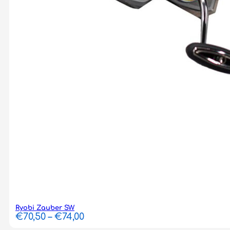
Ryobi Zauber SW
Price
€
70,50
–
€
74,00
range: