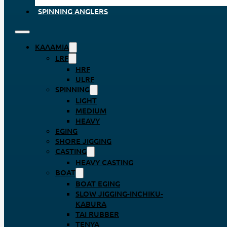
SPINNING ANGLERS
ΚΑΛΆΜΙΑ
LRF
HRF
ULRF
SPINNING
LIGHT
MEDIUM
HEAVY
EGING
SHORE JIGGING
CASTING
HEAVY CASTING
BOAT
BOAT EGING
SLOW JIGGING-INCHIKU-
KABURA
TAI RUBBER
TENYA