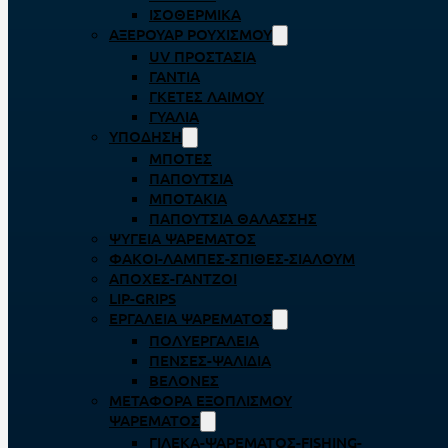
ΙΣΟΘΕΡΜΙΚΆ
ΑΞΕΡΟΥΆΡ ΡΟΥΧΙΣΜΟΎ
UV ΠΡΟΣΤΑΣΊΑ
ΓΆΝΤΙΑ
ΓΚΈΤΕΣ ΛΑΊΜΟΥ
ΓΥΑΛΙΆ
ΥΠΌΔΗΣΗ
ΜΠΌΤΕΣ
ΠΑΠΟΎΤΣΙΑ
ΜΠΟΤΆΚΙΑ
ΠΑΠΟΎΤΣΙΑ ΘΑΛΆΣΣΗΣ
ΨΥΓΕΊΑ ΨΑΡΈΜΑΤΟΣ
ΦΑΚΟΊ-ΛΆΜΠΕΣ-ΣΠΊΘΕΣ-ΣΊΑΛΟΥΜ
ΑΠΌΧΕΣ-ΓΆΝΤΖΟΙ
LIP-GRIPS
EΡΓΑΛΕΊΑ ΨΑΡΈΜΑΤΟΣ
ΠΟΛΥΕΡΓΑΛΕΊΑ
ΠΈΝΣΕΣ-ΨΑΛΊΔΙΑ
ΒΕΛΌΝΕΣ
ΜΕΤΑΦΟΡΆ ΕΞΟΠΛΙΣΜΟΎ
ΨΑΡΈΜΑΤΟΣ
ΓΙΛΈΚΑ-ΨΑΡΈΜΑΤΟΣ-FISHING-