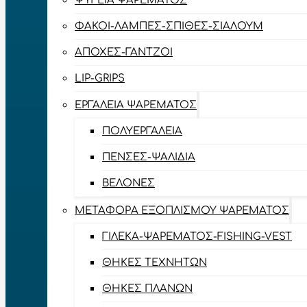
ΨΥΓΕΊΑ ΨΑΡΈΜΑΤΟΣ
ΦΑΚΟΊ-ΛΆΜΠΕΣ-ΣΠΊΘΕΣ-ΣΊΑΛΟΥΜ
ΑΠΌΧΕΣ-ΓΆΝΤΖΟΙ
LIP-GRIPS
EΡΓΑΛΕΊΑ ΨΑΡΈΜΑΤΟΣ
ΠΟΛΥΕΡΓΑΛΕΊΑ
ΠΈΝΣΕΣ-ΨΑΛΊΔΙΑ
ΒΕΛΌΝΕΣ
ΜΕΤΑΦΟΡΆ ΕΞΟΠΛΙΣΜΟΎ ΨΑΡΈΜΑΤΟΣ
ΓΙΛΈΚΑ-ΨΑΡΈΜΑΤΟΣ-FISHING-VEST
ΘΉΚΕΣ ΤΕΧΝΗΤΏΝ
ΘΉΚΕΣ ΠΛΆΝΩΝ