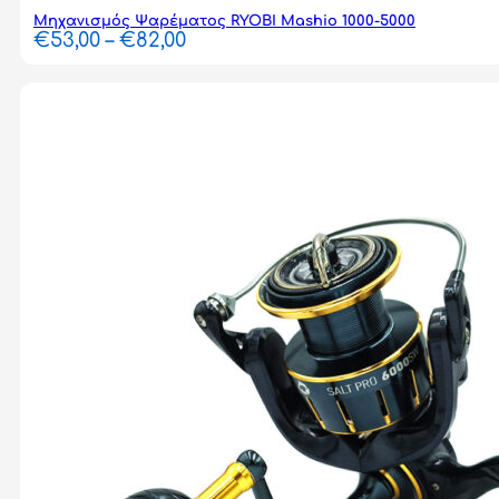
Μηχανισμός Ψαρέματος RYOBI Mashio 1000-5000
Price
€
53,00
–
€
82,00
range:
€53,00
through
€82,00