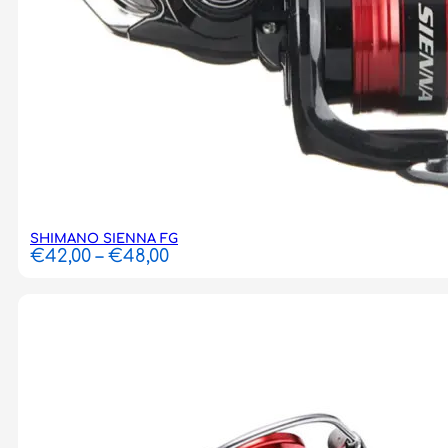
SHIMANO SIENNA FG
Price
€
42,00
–
€
48,00
range:
€42,00
through
€48,00