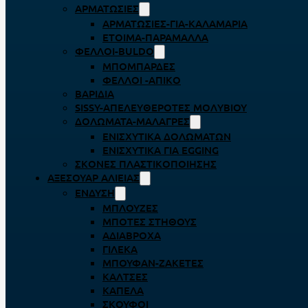
ΑΡΜΑΤΩΣΙΈΣ
ΑΡΜΑΤΩΣΙΈΣ-ΓΙΑ-ΚΑΛΑΜΆΡΙΑ
ΈΤΟΙΜΑ-ΠΑΡΆΜΑΛΛΑ
ΦΕΛΛΟΊ-BULDO
ΜΠΟΜΠΆΡΔΕΣ
ΦΕΛΛΟΊ -ΑΠΊΚΟ
ΒΑΡΊΔΙΑ
SISSY-ΑΠΕΛΕΥΘΕΡΟΤΈΣ ΜΟΛΥΒΙΟΎ
ΔΟΛΏΜΑΤΑ-ΜΑΛΆΓΡΕΣ
ΕΝΙΣΧΥΤΙΚΆ ΔΟΛΩΜΆΤΩΝ
ΕΝΙΣΧΥΤΙΚΆ ΓΙΑ EGGING
ΣΚΌΝΕΣ ΠΛΑΣΤΙΚΟΠΟΊΗΣΗΣ
ΑΞΕΣΟΥΆΡ ΑΛΙΕΊΑΣ
ΈΝΔΥΣΗ
ΜΠΛΟΎΖΕΣ
ΜΠΌΤΕΣ ΣΤΉΘΟΥΣ
ΑΔΙΆΒΡΟΧΑ
ΓΙΛΈΚΑ
ΜΠΟΥΦΆΝ-ΖΑΚΈΤΕΣ
ΚΆΛΤΣΕΣ
ΚΑΠΈΛΑ
ΣΚΟΎΦΟΙ