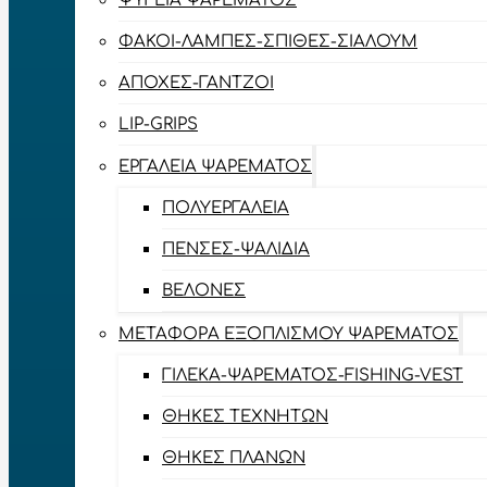
ΨΥΓΕΊΑ ΨΑΡΈΜΑΤΟΣ
ΦΑΚΟΊ-ΛΆΜΠΕΣ-ΣΠΊΘΕΣ-ΣΊΑΛΟΥΜ
ΑΠΌΧΕΣ-ΓΆΝΤΖΟΙ
LIP-GRIPS
EΡΓΑΛΕΊΑ ΨΑΡΈΜΑΤΟΣ
ΠΟΛΥΕΡΓΑΛΕΊΑ
ΠΈΝΣΕΣ-ΨΑΛΊΔΙΑ
ΒΕΛΌΝΕΣ
ΜΕΤΑΦΟΡΆ ΕΞΟΠΛΙΣΜΟΎ ΨΑΡΈΜΑΤΟΣ
ΓΙΛΈΚΑ-ΨΑΡΈΜΑΤΟΣ-FISHING-VEST
ΘΉΚΕΣ ΤΕΧΝΗΤΏΝ
ΘΉΚΕΣ ΠΛΆΝΩΝ