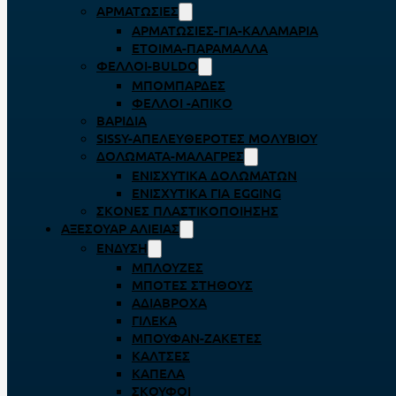
ΑΡΜΑΤΩΣΙΈΣ
ΑΡΜΑΤΩΣΙΈΣ-ΓΙΑ-ΚΑΛΑΜΆΡΙΑ
ΈΤΟΙΜΑ-ΠΑΡΆΜΑΛΛΑ
ΦΕΛΛΟΊ-BULDO
ΜΠΟΜΠΆΡΔΕΣ
ΦΕΛΛΟΊ -ΑΠΊΚΟ
ΒΑΡΊΔΙΑ
SISSY-ΑΠΕΛΕΥΘΕΡΟΤΈΣ ΜΟΛΥΒΙΟΎ
ΔΟΛΏΜΑΤΑ-ΜΑΛΆΓΡΕΣ
ΕΝΙΣΧΥΤΙΚΆ ΔΟΛΩΜΆΤΩΝ
ΕΝΙΣΧΥΤΙΚΆ ΓΙΑ EGGING
ΣΚΌΝΕΣ ΠΛΑΣΤΙΚΟΠΟΊΗΣΗΣ
ΑΞΕΣΟΥΆΡ ΑΛΙΕΊΑΣ
ΈΝΔΥΣΗ
ΜΠΛΟΎΖΕΣ
ΜΠΌΤΕΣ ΣΤΉΘΟΥΣ
ΑΔΙΆΒΡΟΧΑ
ΓΙΛΈΚΑ
ΜΠΟΥΦΆΝ-ΖΑΚΈΤΕΣ
ΚΆΛΤΣΕΣ
ΚΑΠΈΛΑ
ΣΚΟΎΦΟΙ