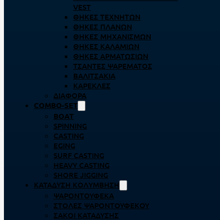
VEST
ΘΉΚΕΣ ΤΕΧΝΗΤΏΝ
ΘΉΚΕΣ ΠΛΆΝΩΝ
ΘΉΚΕΣ ΜΗΧΑΝΙΣΜΏΝ
ΘΉΚΕΣ ΚΑΛΑΜΙΏΝ
ΘΉΚΕΣ ΑΡΜΑΤΩΣΙΏΝ
ΤΣΆΝΤΕΣ ΨΑΡΈΜΑΤΟΣ
ΒΑΛΙΤΣΆΚΙΑ
ΚΑΡΈΚΛΕΣ
ΔΙΆΦΟΡΑ
COMBO-SET
BOAT
SPINNING
CASTING
EGING
SURF CASTING
HEAVY CASTING
SHORE JIGGING
ΚΑΤΆΔΥΣΗ ΚΟΛΎΜΒΗΣΗ
ΨΑΡΟΝΤΟΎΦΕΚΑ
ΣΤΟΛΈΣ ΨΑΡΟΝΤΟΎΦΕΚΟΥ
ΣΆΚΟΙ ΚΑΤΆΔΥΣΗΣ