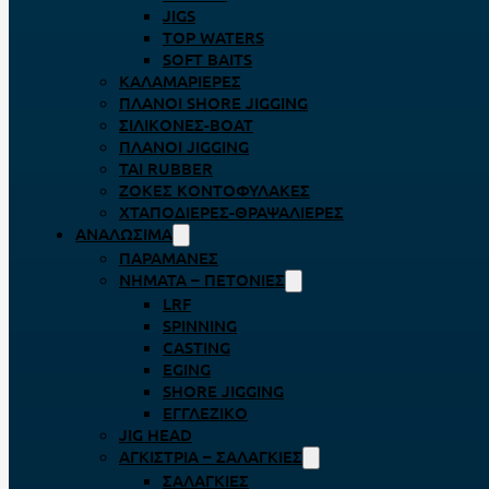
JIGS
TOP WATERS
SOFT BAITS
ΚΑΛΑΜΑΡΙΈΡΕΣ
ΠΛΆΝΟΙ SHORE JIGGING
ΣΙΛΙΚΌΝΕΣ-BOAT
ΠΛΆΝΟΙ JIGGING
TAI RUBBER
ΖΌΚΕΣ ΚΟΝΤΟΦΎΛΑΚΕΣ
ΧΤΑΠΟΔΙΈΡΕΣ-ΘΡΑΨΑΛΙΈΡΕΣ
ΑΝΑΛΏΣΙΜΑ
ΠΑΡΑΜΆΝΕΣ
ΝΉΜΑΤΑ – ΠΕΤΟΝΙΈΣ
LRF
SPINNING
CASTING
EGING
SHORE JIGGING
ΕΓΓΛΈΖΙΚΟ
JIG HEAD
ΑΓΚΊΣΤΡΙΑ – ΣΑΛΑΓΚΙΈΣ
ΣΑΛΑΓΚΙΈΣ