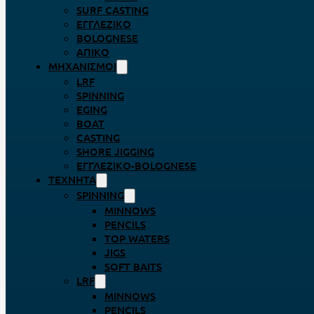
SURF CASTING
ΕΓΓΛΈΖΙΚΟ
BOLOGNESE
ΑΠΊΚΟ
ΜΗΧΑΝΙΣΜΟΊ
LRF
SPINNING
EGING
BOAT
CASTING
SHORE JIGGING
ΕΓΓΛΈΖΙΚΟ-BOLOGNESE
ΤΕΧΝΗΤΆ
SPINNING
MINNOWS
PENCILS
TOP WATERS
JIGS
SOFT BAITS
LRF
MINNOWS
PENCILS