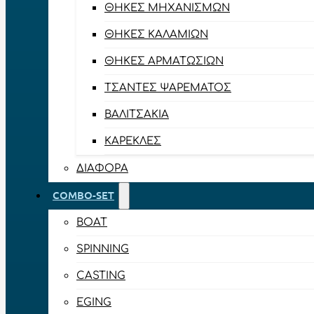
ΘΉΚΕΣ ΜΗΧΑΝΙΣΜΏΝ
ΘΉΚΕΣ ΚΑΛΑΜΙΏΝ
ΘΉΚΕΣ ΑΡΜΑΤΩΣΙΏΝ
ΤΣΆΝΤΕΣ ΨΑΡΈΜΑΤΟΣ
ΒΑΛΙΤΣΆΚΙΑ
ΚΑΡΈΚΛΕΣ
ΔΙΆΦΟΡΑ
COMBO-SET
BOAT
SPINNING
CASTING
EGING