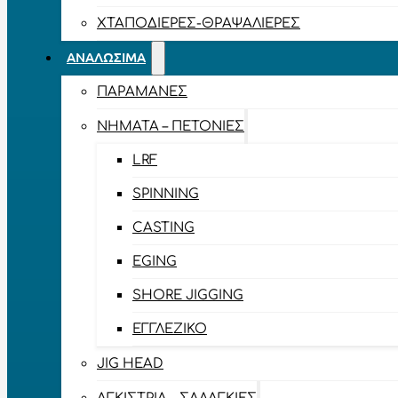
ΧΤΑΠΟΔΙΈΡΕΣ-ΘΡΑΨΑΛΙΈΡΕΣ
ΑΝΑΛΏΣΙΜΑ
ΠΑΡΑΜΆΝΕΣ
ΝΉΜΑΤΑ – ΠΕΤΟΝΙΈΣ
LRF
SPINNING
CASTING
EGING
SHORE JIGGING
ΕΓΓΛΈΖΙΚΟ
JIG HEAD