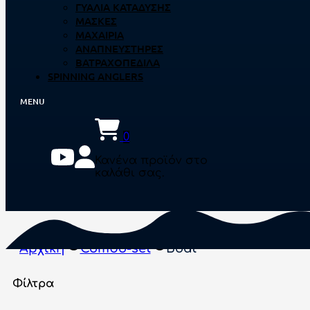
ΓΥΑΛΙΆ ΚΑΤΆΔΥΣΗΣ
ΜΆΣΚΕΣ
ΜΑΧΑΊΡΙΑ
ΑΝΑΠΝΕΥΣΤΉΡΕΣ
ΒΑΤΡΑΧΟΠΈΔΙΛΑ
SPINNING ANGLERS
0
Κανένα προϊόν στο
καλάθι σας.
Αρχική
Combo-set
Boat
Φίλτρα