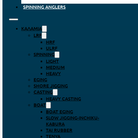
SPINNING ANGLERS
ΚΑΛΆΜΙΑ
LRF
HRF
ULRF
SPINNING
LIGHT
MEDIUM
HEAVY
EGING
SHORE JIGGING
CASTING
HEAVY CASTING
BOAT
BOAT EGING
SLOW JIGGING-INCHIKU-
KABURA
TAI RUBBER
TENYA