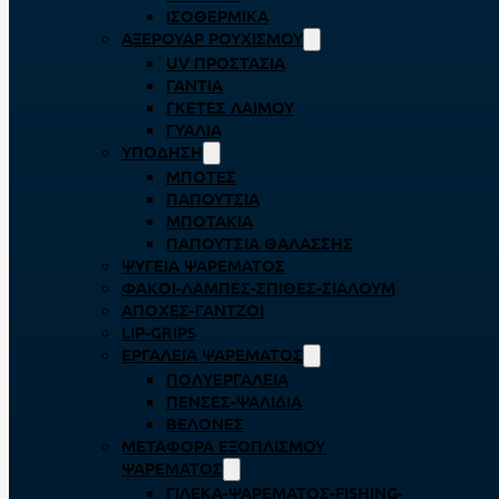
ΙΣΟΘΕΡΜΙΚΆ
ΑΞΕΡΟΥΆΡ ΡΟΥΧΙΣΜΟΎ
UV ΠΡΟΣΤΑΣΊΑ
ΓΆΝΤΙΑ
ΓΚΈΤΕΣ ΛΑΊΜΟΥ
ΓΥΑΛΙΆ
ΥΠΌΔΗΣΗ
ΜΠΌΤΕΣ
ΠΑΠΟΎΤΣΙΑ
ΜΠΟΤΆΚΙΑ
ΠΑΠΟΎΤΣΙΑ ΘΑΛΆΣΣΗΣ
ΨΥΓΕΊΑ ΨΑΡΈΜΑΤΟΣ
ΦΑΚΟΊ-ΛΆΜΠΕΣ-ΣΠΊΘΕΣ-ΣΊΑΛΟΥΜ
ΑΠΌΧΕΣ-ΓΆΝΤΖΟΙ
LIP-GRIPS
EΡΓΑΛΕΊΑ ΨΑΡΈΜΑΤΟΣ
ΠΟΛΥΕΡΓΑΛΕΊΑ
ΠΈΝΣΕΣ-ΨΑΛΊΔΙΑ
ΒΕΛΌΝΕΣ
ΜΕΤΑΦΟΡΆ ΕΞΟΠΛΙΣΜΟΎ
ΨΑΡΈΜΑΤΟΣ
ΓΙΛΈΚΑ-ΨΑΡΈΜΑΤΟΣ-FISHING-