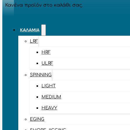
Κανένα προϊόν στο καλάθι σας.
ΚΑΛΆΜΙΑ
LRF
HRF
ULRF
SPINNING
LIGHT
MEDIUM
HEAVY
EGING