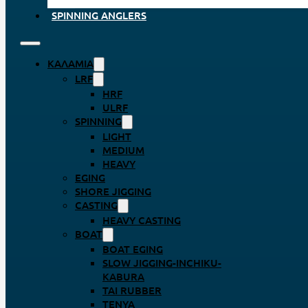
SPINNING ANGLERS
ΚΑΛΆΜΙΑ
LRF
HRF
ULRF
SPINNING
LIGHT
MEDIUM
HEAVY
EGING
SHORE JIGGING
CASTING
HEAVY CASTING
BOAT
BOAT EGING
SLOW JIGGING-INCHIKU-
KABURA
TAI RUBBER
TENYA