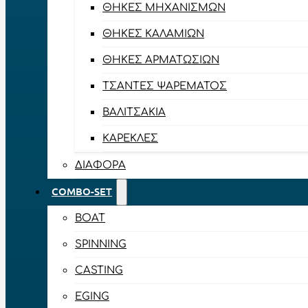
ΘΉΚΕΣ ΜΗΧΑΝΙΣΜΏΝ
ΘΉΚΕΣ ΚΑΛΑΜΙΏΝ
ΘΉΚΕΣ ΑΡΜΑΤΩΣΙΏΝ
ΤΣΆΝΤΕΣ ΨΑΡΈΜΑΤΟΣ
ΒΑΛΙΤΣΆΚΙΑ
ΚΑΡΈΚΛΕΣ
ΔΙΆΦΟΡΑ
COMBO-SET
BOAT
SPINNING
CASTING
EGING