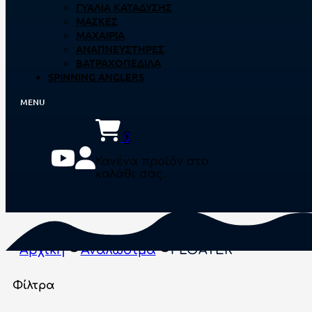
ΓΥΑΛΙΆ ΚΑΤΆΔΥΣΗΣ
ΜΆΣΚΕΣ
ΜΑΧΑΊΡΙΑ
ΑΝΑΠΝΕΥΣΤΉΡΕΣ
ΒΑΤΡΑΧΟΠΈΔΙΛΑ
SPINNING ANGLERS
0
Κανένα προϊόν στο
καλάθι σας.
Αρχική
Αναλώσιμα
FLOATER
Φίλτρα