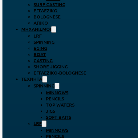
SURF CASTING
ΕΓΓΛΈΖΙΚΟ
BOLOGNESE
ΑΠΊΚΟ
ΜΗΧΑΝΙΣΜΟΊ
LRF
SPINNING
EGING
BOAT
CASTING
SHORE JIGGING
ΕΓΓΛΈΖΙΚΟ-BOLOGNESE
ΤΕΧΝΗΤΆ
SPINNING
MINNOWS
PENCILS
TOP WATERS
JIGS
SOFT BAITS
LRF
MINNOWS
PENCILS