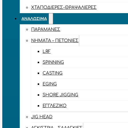
ΧΤΑΠΟΔΙΈΡΕΣ-ΘΡΑΨΑΛΙΈΡΕΣ
ΑΝΑΛΏΣΙΜΑ
ΠΑΡΑΜΆΝΕΣ
ΝΉΜΑΤΑ – ΠΕΤΟΝΙΈΣ
LRF
SPINNING
CASTING
EGING
SHORE JIGGING
ΕΓΓΛΈΖΙΚΟ
JIG HEAD