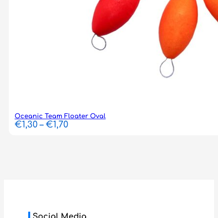
Oceanic Team Floater Oval
Price
€
1,30
–
€
1,70
range:
€1,30
through
€1,70
Social Media