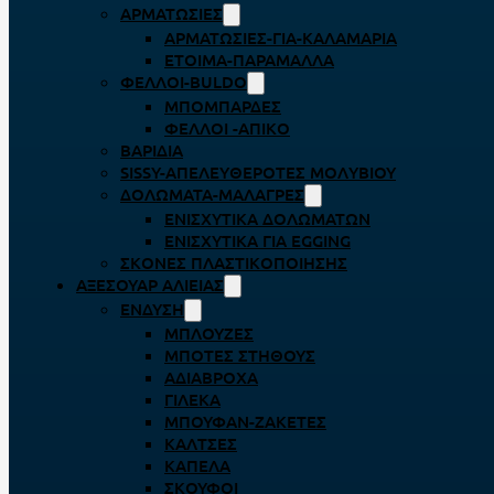
ΑΡΜΑΤΩΣΙΈΣ
ΑΡΜΑΤΩΣΙΈΣ-ΓΙΑ-ΚΑΛΑΜΆΡΙΑ
ΈΤΟΙΜΑ-ΠΑΡΆΜΑΛΛΑ
ΦΕΛΛΟΊ-BULDO
ΜΠΟΜΠΆΡΔΕΣ
ΦΕΛΛΟΊ -ΑΠΊΚΟ
ΒΑΡΊΔΙΑ
SISSY-ΑΠΕΛΕΥΘΕΡΟΤΈΣ ΜΟΛΥΒΙΟΎ
ΔΟΛΏΜΑΤΑ-ΜΑΛΆΓΡΕΣ
ΕΝΙΣΧΥΤΙΚΆ ΔΟΛΩΜΆΤΩΝ
ΕΝΙΣΧΥΤΙΚΆ ΓΙΑ EGGING
ΣΚΌΝΕΣ ΠΛΑΣΤΙΚΟΠΟΊΗΣΗΣ
ΑΞΕΣΟΥΆΡ ΑΛΙΕΊΑΣ
ΈΝΔΥΣΗ
ΜΠΛΟΎΖΕΣ
ΜΠΌΤΕΣ ΣΤΉΘΟΥΣ
ΑΔΙΆΒΡΟΧΑ
ΓΙΛΈΚΑ
ΜΠΟΥΦΆΝ-ΖΑΚΈΤΕΣ
ΚΆΛΤΣΕΣ
ΚΑΠΈΛΑ
ΣΚΟΎΦΟΙ