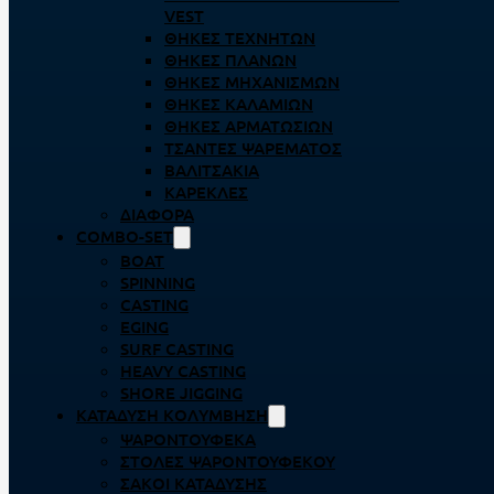
VEST
ΘΉΚΕΣ ΤΕΧΝΗΤΏΝ
ΘΉΚΕΣ ΠΛΆΝΩΝ
ΘΉΚΕΣ ΜΗΧΑΝΙΣΜΏΝ
ΘΉΚΕΣ ΚΑΛΑΜΙΏΝ
ΘΉΚΕΣ ΑΡΜΑΤΩΣΙΏΝ
ΤΣΆΝΤΕΣ ΨΑΡΈΜΑΤΟΣ
ΒΑΛΙΤΣΆΚΙΑ
ΚΑΡΈΚΛΕΣ
ΔΙΆΦΟΡΑ
COMBO-SET
BOAT
SPINNING
CASTING
EGING
SURF CASTING
HEAVY CASTING
SHORE JIGGING
ΚΑΤΆΔΥΣΗ ΚΟΛΎΜΒΗΣΗ
ΨΑΡΟΝΤΟΎΦΕΚΑ
ΣΤΟΛΈΣ ΨΑΡΟΝΤΟΎΦΕΚΟΥ
ΣΆΚΟΙ ΚΑΤΆΔΥΣΗΣ