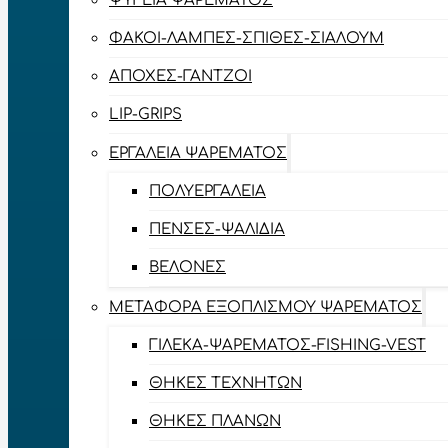
ΨΥΓΕΊΑ ΨΑΡΈΜΑΤΟΣ
ΦΑΚΟΊ-ΛΆΜΠΕΣ-ΣΠΊΘΕΣ-ΣΊΑΛΟΥΜ
ΑΠΌΧΕΣ-ΓΆΝΤΖΟΙ
LIP-GRIPS
EΡΓΑΛΕΊΑ ΨΑΡΈΜΑΤΟΣ
ΠΟΛΥΕΡΓΑΛΕΊΑ
ΠΈΝΣΕΣ-ΨΑΛΊΔΙΑ
ΒΕΛΌΝΕΣ
ΜΕΤΑΦΟΡΆ ΕΞΟΠΛΙΣΜΟΎ ΨΑΡΈΜΑΤΟΣ
ΓΙΛΈΚΑ-ΨΑΡΈΜΑΤΟΣ-FISHING-VEST
ΘΉΚΕΣ ΤΕΧΝΗΤΏΝ
ΘΉΚΕΣ ΠΛΆΝΩΝ