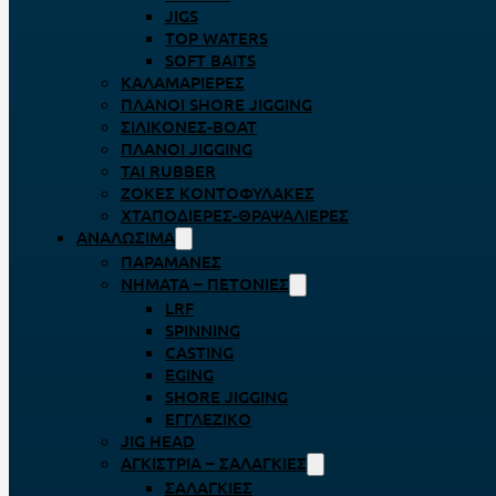
JIGS
TOP WATERS
SOFT BAITS
ΚΑΛΑΜΑΡΙΈΡΕΣ
ΠΛΆΝΟΙ SHORE JIGGING
ΣΙΛΙΚΌΝΕΣ-BOAT
ΠΛΆΝΟΙ JIGGING
TAI RUBBER
ΖΌΚΕΣ ΚΟΝΤΟΦΎΛΑΚΕΣ
ΧΤΑΠΟΔΙΈΡΕΣ-ΘΡΑΨΑΛΙΈΡΕΣ
ΑΝΑΛΏΣΙΜΑ
ΠΑΡΑΜΆΝΕΣ
ΝΉΜΑΤΑ – ΠΕΤΟΝΙΈΣ
LRF
SPINNING
CASTING
EGING
SHORE JIGGING
ΕΓΓΛΈΖΙΚΟ
JIG HEAD
ΑΓΚΊΣΤΡΙΑ – ΣΑΛΑΓΚΙΈΣ
ΣΑΛΑΓΚΙΈΣ