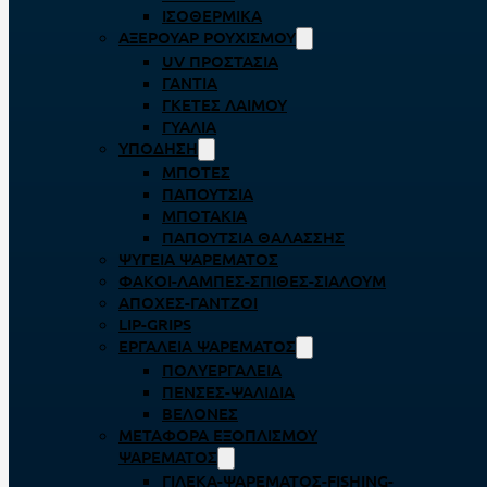
ΙΣΟΘΕΡΜΙΚΆ
ΑΞΕΡΟΥΆΡ ΡΟΥΧΙΣΜΟΎ
UV ΠΡΟΣΤΑΣΊΑ
ΓΆΝΤΙΑ
ΓΚΈΤΕΣ ΛΑΊΜΟΥ
ΓΥΑΛΙΆ
ΥΠΌΔΗΣΗ
ΜΠΌΤΕΣ
ΠΑΠΟΎΤΣΙΑ
ΜΠΟΤΆΚΙΑ
ΠΑΠΟΎΤΣΙΑ ΘΑΛΆΣΣΗΣ
ΨΥΓΕΊΑ ΨΑΡΈΜΑΤΟΣ
ΦΑΚΟΊ-ΛΆΜΠΕΣ-ΣΠΊΘΕΣ-ΣΊΑΛΟΥΜ
ΑΠΌΧΕΣ-ΓΆΝΤΖΟΙ
LIP-GRIPS
EΡΓΑΛΕΊΑ ΨΑΡΈΜΑΤΟΣ
ΠΟΛΥΕΡΓΑΛΕΊΑ
ΠΈΝΣΕΣ-ΨΑΛΊΔΙΑ
ΒΕΛΌΝΕΣ
ΜΕΤΑΦΟΡΆ ΕΞΟΠΛΙΣΜΟΎ
ΨΑΡΈΜΑΤΟΣ
ΓΙΛΈΚΑ-ΨΑΡΈΜΑΤΟΣ-FISHING-