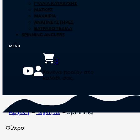
ΓΥΑΛΙΆ ΚΑΤΆΔΥΣΗΣ
ΜΆΣΚΕΣ
ΜΑΧΑΊΡΙΑ
ΑΝΑΠΝΕΥΣΤΉΡΕΣ
ΒΑΤΡΑΧΟΠΈΔΙΛΑ
SPINNING ANGLERS
0
Κανένα προϊόν στο
καλάθι σας.
Αρχική
Τεχνητά
Spinning
Φίλτρα