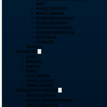
VEST
ΘΉΚΕΣ ΤΕΧΝΗΤΏΝ
ΘΉΚΕΣ ΠΛΆΝΩΝ
ΘΉΚΕΣ ΜΗΧΑΝΙΣΜΏΝ
ΘΉΚΕΣ ΚΑΛΑΜΙΏΝ
ΘΉΚΕΣ ΑΡΜΑΤΩΣΙΏΝ
ΤΣΆΝΤΕΣ ΨΑΡΈΜΑΤΟΣ
ΒΑΛΙΤΣΆΚΙΑ
ΚΑΡΈΚΛΕΣ
ΔΙΆΦΟΡΑ
COMBO-SET
BOAT
SPINNING
CASTING
EGING
SURF CASTING
HEAVY CASTING
SHORE JIGGING
ΚΑΤΆΔΥΣΗ ΚΟΛΎΜΒΗΣΗ
ΨΑΡΟΝΤΟΎΦΕΚΑ
ΣΤΟΛΈΣ ΨΑΡΟΝΤΟΎΦΕΚΟΥ
ΣΆΚΟΙ ΚΑΤΆΔΥΣΗΣ