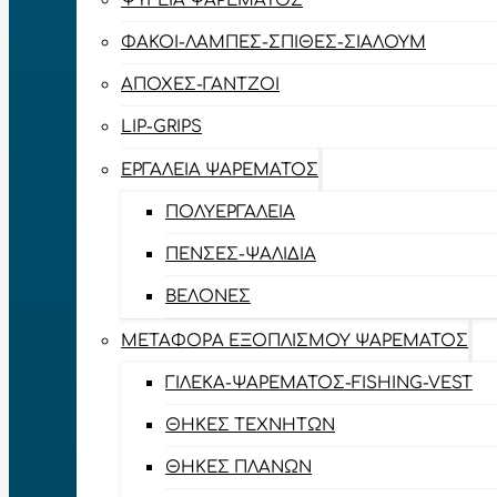
ΨΥΓΕΊΑ ΨΑΡΈΜΑΤΟΣ
ΦΑΚΟΊ-ΛΆΜΠΕΣ-ΣΠΊΘΕΣ-ΣΊΑΛΟΥΜ
ΑΠΌΧΕΣ-ΓΆΝΤΖΟΙ
LIP-GRIPS
EΡΓΑΛΕΊΑ ΨΑΡΈΜΑΤΟΣ
ΠΟΛΥΕΡΓΑΛΕΊΑ
ΠΈΝΣΕΣ-ΨΑΛΊΔΙΑ
ΒΕΛΌΝΕΣ
ΜΕΤΑΦΟΡΆ ΕΞΟΠΛΙΣΜΟΎ ΨΑΡΈΜΑΤΟΣ
ΓΙΛΈΚΑ-ΨΑΡΈΜΑΤΟΣ-FISHING-VEST
ΘΉΚΕΣ ΤΕΧΝΗΤΏΝ
ΘΉΚΕΣ ΠΛΆΝΩΝ