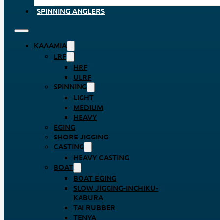
SPINNING ANGLERS
ΚΑΛΆΜΙΑ
LRF
HRF
ULRF
SPINNING
LIGHT
MEDIUM
HEAVY
EGING
SHORE JIGGING
CASTING
HEAVY CASTING
BOAT
BOAT EGING
SLOW JIGGING-INCHIKU-
KABURA
TAI RUBBER
TENYA