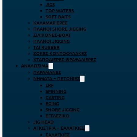
JIGS
TOP WATERS
SOFT BAITS
ΚΑΛΑΜΑΡΙΈΡΕΣ
ΠΛΆΝΟΙ SHORE JIGGING
ΣΙΛΙΚΌΝΕΣ-BOAT
ΠΛΆΝΟΙ JIGGING
TAI RUBBER
ΖΌΚΕΣ ΚΟΝΤΟΦΎΛΑΚΕΣ
ΧΤΑΠΟΔΙΈΡΕΣ-ΘΡΑΨΑΛΙΈΡΕΣ
ΑΝΑΛΏΣΙΜΑ
ΠΑΡΑΜΆΝΕΣ
ΝΉΜΑΤΑ – ΠΕΤΟΝΙΈΣ
LRF
SPINNING
CASTING
EGING
SHORE JIGGING
ΕΓΓΛΈΖΙΚΟ
JIG HEAD
ΑΓΚΊΣΤΡΙΑ – ΣΑΛΑΓΚΙΈΣ
ΣΑΛΑΓΚΙΈΣ