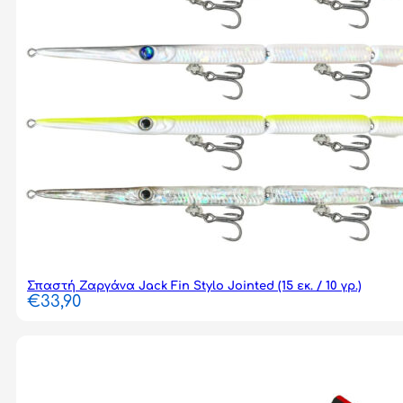
Σπαστή Ζαργάνα Jack Fin Stylo Jointed (15 εκ. / 10 γρ.)
€
33,90