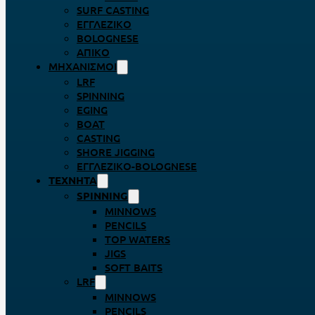
SURF CASTING
ΕΓΓΛΈΖΙΚΟ
BOLOGNESE
ΑΠΊΚΟ
ΜΗΧΑΝΙΣΜΟΊ
LRF
SPINNING
EGING
BOAT
CASTING
SHORE JIGGING
ΕΓΓΛΈΖΙΚΟ-BOLOGNESE
ΤΕΧΝΗΤΆ
SPINNING
MINNOWS
PENCILS
TOP WATERS
JIGS
SOFT BAITS
LRF
MINNOWS
PENCILS