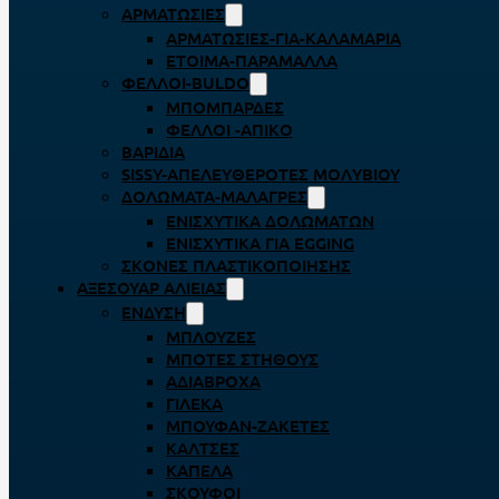
ΑΡΜΑΤΩΣΙΈΣ
ΑΡΜΑΤΩΣΙΈΣ-ΓΙΑ-ΚΑΛΑΜΆΡΙΑ
ΈΤΟΙΜΑ-ΠΑΡΆΜΑΛΛΑ
ΦΕΛΛΟΊ-BULDO
ΜΠΟΜΠΆΡΔΕΣ
ΦΕΛΛΟΊ -ΑΠΊΚΟ
ΒΑΡΊΔΙΑ
SISSY-ΑΠΕΛΕΥΘΕΡΟΤΈΣ ΜΟΛΥΒΙΟΎ
ΔΟΛΏΜΑΤΑ-ΜΑΛΆΓΡΕΣ
ΕΝΙΣΧΥΤΙΚΆ ΔΟΛΩΜΆΤΩΝ
ΕΝΙΣΧΥΤΙΚΆ ΓΙΑ EGGING
ΣΚΌΝΕΣ ΠΛΑΣΤΙΚΟΠΟΊΗΣΗΣ
ΑΞΕΣΟΥΆΡ ΑΛΙΕΊΑΣ
ΈΝΔΥΣΗ
ΜΠΛΟΎΖΕΣ
ΜΠΌΤΕΣ ΣΤΉΘΟΥΣ
ΑΔΙΆΒΡΟΧΑ
ΓΙΛΈΚΑ
ΜΠΟΥΦΆΝ-ΖΑΚΈΤΕΣ
ΚΆΛΤΣΕΣ
ΚΑΠΈΛΑ
ΣΚΟΎΦΟΙ