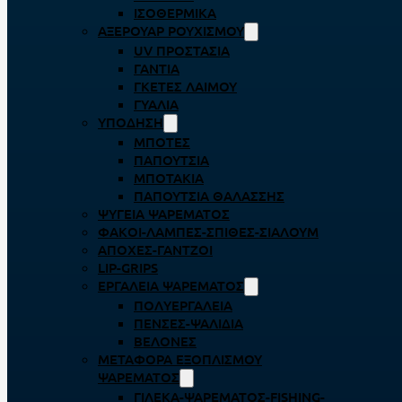
ΙΣΟΘΕΡΜΙΚΆ
ΑΞΕΡΟΥΆΡ ΡΟΥΧΙΣΜΟΎ
UV ΠΡΟΣΤΑΣΊΑ
ΓΆΝΤΙΑ
ΓΚΈΤΕΣ ΛΑΊΜΟΥ
ΓΥΑΛΙΆ
ΥΠΌΔΗΣΗ
ΜΠΌΤΕΣ
ΠΑΠΟΎΤΣΙΑ
ΜΠΟΤΆΚΙΑ
ΠΑΠΟΎΤΣΙΑ ΘΑΛΆΣΣΗΣ
ΨΥΓΕΊΑ ΨΑΡΈΜΑΤΟΣ
ΦΑΚΟΊ-ΛΆΜΠΕΣ-ΣΠΊΘΕΣ-ΣΊΑΛΟΥΜ
ΑΠΌΧΕΣ-ΓΆΝΤΖΟΙ
LIP-GRIPS
EΡΓΑΛΕΊΑ ΨΑΡΈΜΑΤΟΣ
ΠΟΛΥΕΡΓΑΛΕΊΑ
ΠΈΝΣΕΣ-ΨΑΛΊΔΙΑ
ΒΕΛΌΝΕΣ
ΜΕΤΑΦΟΡΆ ΕΞΟΠΛΙΣΜΟΎ
ΨΑΡΈΜΑΤΟΣ
ΓΙΛΈΚΑ-ΨΑΡΈΜΑΤΟΣ-FISHING-