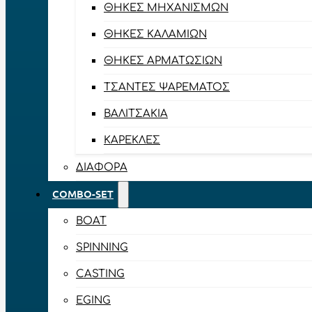
ΘΉΚΕΣ ΜΗΧΑΝΙΣΜΏΝ
ΘΉΚΕΣ ΚΑΛΑΜΙΏΝ
ΘΉΚΕΣ ΑΡΜΑΤΩΣΙΏΝ
ΤΣΆΝΤΕΣ ΨΑΡΈΜΑΤΟΣ
ΒΑΛΙΤΣΆΚΙΑ
ΚΑΡΈΚΛΕΣ
ΔΙΆΦΟΡΑ
COMBO-SET
BOAT
SPINNING
CASTING
EGING