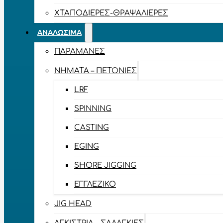
ΧΤΑΠΟΔΙΈΡΕΣ-ΘΡΑΨΑΛΙΈΡΕΣ
ΑΝΑΛΏΣΙΜΑ
ΠΑΡΑΜΆΝΕΣ
ΝΉΜΑΤΑ – ΠΕΤΟΝΙΈΣ
LRF
SPINNING
CASTING
EGING
SHORE JIGGING
ΕΓΓΛΈΖΙΚΟ
JIG HEAD