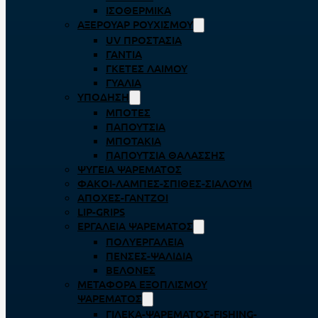
ΙΣΟΘΕΡΜΙΚΆ
ΑΞΕΡΟΥΆΡ ΡΟΥΧΙΣΜΟΎ
UV ΠΡΟΣΤΑΣΊΑ
ΓΆΝΤΙΑ
ΓΚΈΤΕΣ ΛΑΊΜΟΥ
ΓΥΑΛΙΆ
ΥΠΌΔΗΣΗ
ΜΠΌΤΕΣ
ΠΑΠΟΎΤΣΙΑ
ΜΠΟΤΆΚΙΑ
ΠΑΠΟΎΤΣΙΑ ΘΑΛΆΣΣΗΣ
ΨΥΓΕΊΑ ΨΑΡΈΜΑΤΟΣ
ΦΑΚΟΊ-ΛΆΜΠΕΣ-ΣΠΊΘΕΣ-ΣΊΑΛΟΥΜ
ΑΠΌΧΕΣ-ΓΆΝΤΖΟΙ
LIP-GRIPS
EΡΓΑΛΕΊΑ ΨΑΡΈΜΑΤΟΣ
ΠΟΛΥΕΡΓΑΛΕΊΑ
ΠΈΝΣΕΣ-ΨΑΛΊΔΙΑ
ΒΕΛΌΝΕΣ
ΜΕΤΑΦΟΡΆ ΕΞΟΠΛΙΣΜΟΎ
ΨΑΡΈΜΑΤΟΣ
ΓΙΛΈΚΑ-ΨΑΡΈΜΑΤΟΣ-FISHING-