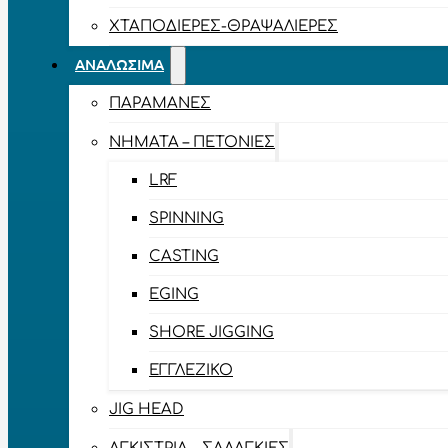
ΧΤΑΠΟΔΙΈΡΕΣ-ΘΡΑΨΑΛΙΈΡΕΣ
ΑΝΑΛΏΣΙΜΑ
ΠΑΡΑΜΆΝΕΣ
ΝΉΜΑΤΑ – ΠΕΤΟΝΙΈΣ
LRF
SPINNING
CASTING
EGING
SHORE JIGGING
ΕΓΓΛΈΖΙΚΟ
JIG HEAD