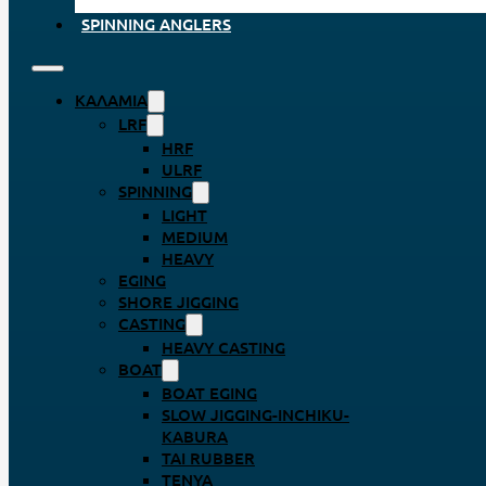
SPINNING ANGLERS
ΚΑΛΆΜΙΑ
LRF
HRF
ULRF
SPINNING
LIGHT
MEDIUM
HEAVY
EGING
SHORE JIGGING
CASTING
HEAVY CASTING
BOAT
BOAT EGING
SLOW JIGGING-INCHIKU-
KABURA
TAI RUBBER
TENYA