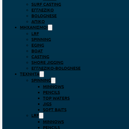
SURF CASTING
ΕΓΓΛΈΖΙΚΟ
BOLOGNESE
ΑΠΊΚΟ
ΜΗΧΑΝΙΣΜΟΊ
LRF
SPINNING
EGING
BOAT
CASTING
SHORE JIGGING
ΕΓΓΛΈΖΙΚΟ-BOLOGNESE
ΤΕΧΝΗΤΆ
SPINNING
MINNOWS
PENCILS
TOP WATERS
JIGS
SOFT BAITS
LRF
MINNOWS
PENCILS