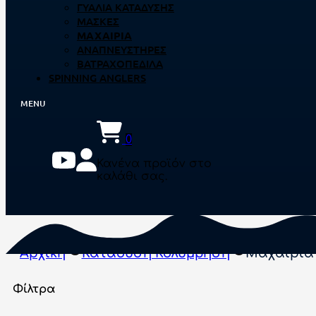
ΓΥΑΛΙΆ ΚΑΤΆΔΥΣΗΣ
ΜΆΣΚΕΣ
ΜΑΧΑΊΡΙΑ
ΑΝΑΠΝΕΥΣΤΉΡΕΣ
ΒΑΤΡΑΧΟΠΈΔΙΛΑ
SPINNING ANGLERS
0
Κανένα προϊόν στο
καλάθι σας.
Αρχική
Κατάδυση Κολύμβηση
Μαχαίρια
Φίλτρα