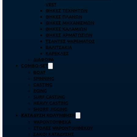
VEST
ΘΉΚΕΣ ΤΕΧΝΗΤΏΝ
ΘΉΚΕΣ ΠΛΆΝΩΝ
ΘΉΚΕΣ ΜΗΧΑΝΙΣΜΏΝ
ΘΉΚΕΣ ΚΑΛΑΜΙΏΝ
ΘΉΚΕΣ ΑΡΜΑΤΩΣΙΏΝ
ΤΣΆΝΤΕΣ ΨΑΡΈΜΑΤΟΣ
ΒΑΛΙΤΣΆΚΙΑ
ΚΑΡΈΚΛΕΣ
ΔΙΆΦΟΡΑ
COMBO-SET
BOAT
SPINNING
CASTING
EGING
SURF CASTING
HEAVY CASTING
SHORE JIGGING
ΚΑΤΆΔΥΣΗ ΚΟΛΎΜΒΗΣΗ
ΨΑΡΟΝΤΟΎΦΕΚΑ
ΣΤΟΛΈΣ ΨΑΡΟΝΤΟΎΦΕΚΟΥ
ΣΆΚΟΙ ΚΑΤΆΔΥΣΗΣ