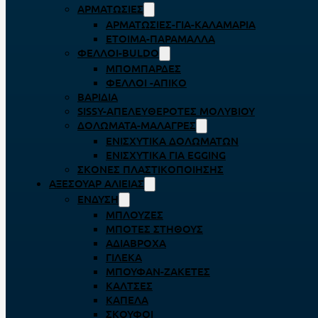
ΑΡΜΑΤΩΣΙΈΣ
ΑΡΜΑΤΩΣΙΈΣ-ΓΙΑ-ΚΑΛΑΜΆΡΙΑ
ΈΤΟΙΜΑ-ΠΑΡΆΜΑΛΛΑ
ΦΕΛΛΟΊ-BULDO
ΜΠΟΜΠΆΡΔΕΣ
ΦΕΛΛΟΊ -ΑΠΊΚΟ
ΒΑΡΊΔΙΑ
SISSY-ΑΠΕΛΕΥΘΕΡΟΤΈΣ ΜΟΛΥΒΙΟΎ
ΔΟΛΏΜΑΤΑ-ΜΑΛΆΓΡΕΣ
ΕΝΙΣΧΥΤΙΚΆ ΔΟΛΩΜΆΤΩΝ
ΕΝΙΣΧΥΤΙΚΆ ΓΙΑ EGGING
ΣΚΌΝΕΣ ΠΛΑΣΤΙΚΟΠΟΊΗΣΗΣ
ΑΞΕΣΟΥΆΡ ΑΛΙΕΊΑΣ
ΈΝΔΥΣΗ
ΜΠΛΟΎΖΕΣ
ΜΠΌΤΕΣ ΣΤΉΘΟΥΣ
ΑΔΙΆΒΡΟΧΑ
ΓΙΛΈΚΑ
ΜΠΟΥΦΆΝ-ΖΑΚΈΤΕΣ
ΚΆΛΤΣΕΣ
ΚΑΠΈΛΑ
ΣΚΟΎΦΟΙ