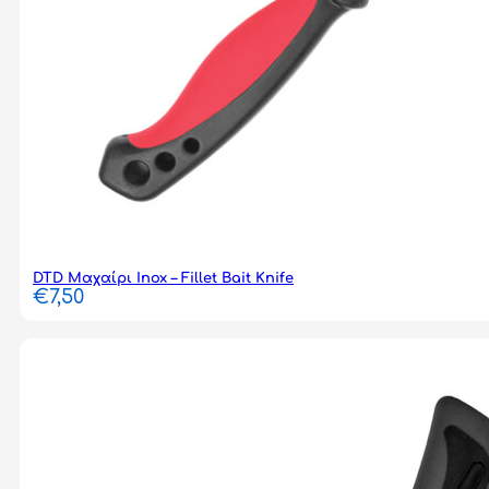
DTD Μαχαίρι Inox – Fillet Bait Knife
€
7,50