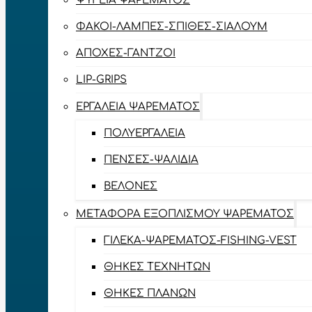
ΨΥΓΕΊΑ ΨΑΡΈΜΑΤΟΣ
ΦΑΚΟΊ-ΛΆΜΠΕΣ-ΣΠΊΘΕΣ-ΣΊΑΛΟΥΜ
ΑΠΌΧΕΣ-ΓΆΝΤΖΟΙ
LIP-GRIPS
EΡΓΑΛΕΊΑ ΨΑΡΈΜΑΤΟΣ
ΠΟΛΥΕΡΓΑΛΕΊΑ
ΠΈΝΣΕΣ-ΨΑΛΊΔΙΑ
ΒΕΛΌΝΕΣ
ΜΕΤΑΦΟΡΆ ΕΞΟΠΛΙΣΜΟΎ ΨΑΡΈΜΑΤΟΣ
ΓΙΛΈΚΑ-ΨΑΡΈΜΑΤΟΣ-FISHING-VEST
ΘΉΚΕΣ ΤΕΧΝΗΤΏΝ
ΘΉΚΕΣ ΠΛΆΝΩΝ