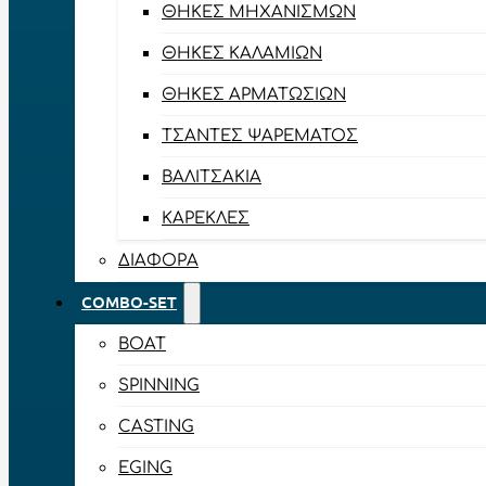
ΘΉΚΕΣ ΜΗΧΑΝΙΣΜΏΝ
ΘΉΚΕΣ ΚΑΛΑΜΙΏΝ
ΘΉΚΕΣ ΑΡΜΑΤΩΣΙΏΝ
ΤΣΆΝΤΕΣ ΨΑΡΈΜΑΤΟΣ
ΒΑΛΙΤΣΆΚΙΑ
ΚΑΡΈΚΛΕΣ
ΔΙΆΦΟΡΑ
COMBO-SET
BOAT
SPINNING
CASTING
EGING