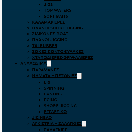
JIGS
TOP WATERS
SOFT BAITS
ΚΑΛΑΜΑΡΙΈΡΕΣ
ΠΛΆΝΟΙ SHORE JIGGING
ΣΙΛΙΚΌΝΕΣ-BOAT
ΠΛΆΝΟΙ JIGGING
TAI RUBBER
ΖΌΚΕΣ ΚΟΝΤΟΦΎΛΑΚΕΣ
ΧΤΑΠΟΔΙΈΡΕΣ-ΘΡΑΨΑΛΙΈΡΕΣ
ΑΝΑΛΏΣΙΜΑ
ΠΑΡΑΜΆΝΕΣ
ΝΉΜΑΤΑ – ΠΕΤΟΝΙΈΣ
LRF
SPINNING
CASTING
EGING
SHORE JIGGING
ΕΓΓΛΈΖΙΚΟ
JIG HEAD
ΑΓΚΊΣΤΡΙΑ – ΣΑΛΑΓΚΙΈΣ
ΣΑΛΑΓΚΙΈΣ