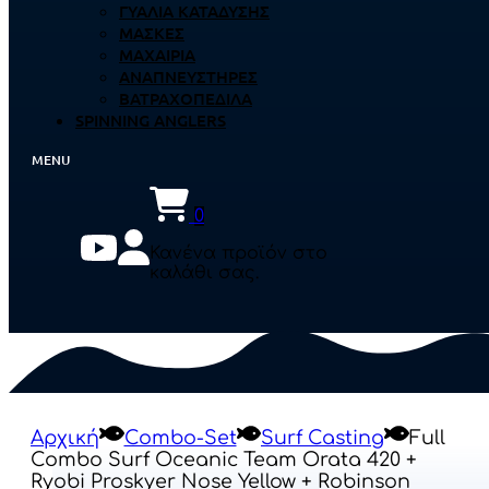
ΓΥΑΛΙΆ ΚΑΤΆΔΥΣΗΣ
ΜΆΣΚΕΣ
ΜΑΧΑΊΡΙΑ
ΑΝΑΠΝΕΥΣΤΉΡΕΣ
ΒΑΤΡΑΧΟΠΈΔΙΛΑ
SPINNING ANGLERS
0
Κανένα προϊόν στο
καλάθι σας.
Αρχική
Combo-Set
Surf Casting
Full
Combo Surf Oceanic Team Orata 420 +
Ryobi Proskyer Nose Yellow + Robinson