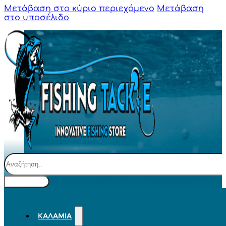
Μετάβαση στο κύριο περιεχόμενο
Μετάβαση
στο υποσέλιδο
Αναζήτηση
ΚΑΛΆΜΙΑ