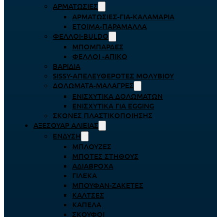
ΑΡΜΑΤΩΣΙΈΣ
ΑΡΜΑΤΩΣΙΈΣ-ΓΙΑ-ΚΑΛΑΜΆΡΙΑ
ΈΤΟΙΜΑ-ΠΑΡΆΜΑΛΛΑ
ΦΕΛΛΟΊ-BULDO
ΜΠΟΜΠΆΡΔΕΣ
ΦΕΛΛΟΊ -ΑΠΊΚΟ
ΒΑΡΊΔΙΑ
SISSY-ΑΠΕΛΕΥΘΕΡΟΤΈΣ ΜΟΛΥΒΙΟΎ
ΔΟΛΏΜΑΤΑ-ΜΑΛΆΓΡΕΣ
ΕΝΙΣΧΥΤΙΚΆ ΔΟΛΩΜΆΤΩΝ
ΕΝΙΣΧΥΤΙΚΆ ΓΙΑ EGGING
ΣΚΌΝΕΣ ΠΛΑΣΤΙΚΟΠΟΊΗΣΗΣ
ΑΞΕΣΟΥΆΡ ΑΛΙΕΊΑΣ
ΈΝΔΥΣΗ
ΜΠΛΟΎΖΕΣ
ΜΠΌΤΕΣ ΣΤΉΘΟΥΣ
ΑΔΙΆΒΡΟΧΑ
ΓΙΛΈΚΑ
ΜΠΟΥΦΆΝ-ΖΑΚΈΤΕΣ
ΚΆΛΤΣΕΣ
ΚΑΠΈΛΑ
ΣΚΟΎΦΟΙ