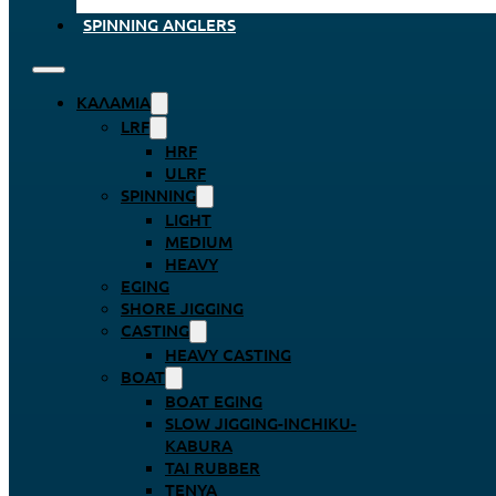
SPINNING ANGLERS
ΚΑΛΆΜΙΑ
LRF
HRF
ULRF
SPINNING
LIGHT
MEDIUM
HEAVY
EGING
SHORE JIGGING
CASTING
HEAVY CASTING
BOAT
BOAT EGING
SLOW JIGGING-INCHIKU-
KABURA
TAI RUBBER
TENYA