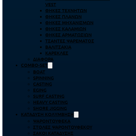
VEST
ΘΉΚΕΣ ΤΕΧΝΗΤΏΝ
ΘΉΚΕΣ ΠΛΆΝΩΝ
ΘΉΚΕΣ ΜΗΧΑΝΙΣΜΏΝ
ΘΉΚΕΣ ΚΑΛΑΜΙΏΝ
ΘΉΚΕΣ ΑΡΜΑΤΩΣΙΏΝ
ΤΣΆΝΤΕΣ ΨΑΡΈΜΑΤΟΣ
ΒΑΛΙΤΣΆΚΙΑ
ΚΑΡΈΚΛΕΣ
ΔΙΆΦΟΡΑ
COMBO-SET
BOAT
SPINNING
CASTING
EGING
SURF CASTING
HEAVY CASTING
SHORE JIGGING
ΚΑΤΆΔΥΣΗ ΚΟΛΎΜΒΗΣΗ
ΨΑΡΟΝΤΟΎΦΕΚΑ
ΣΤΟΛΈΣ ΨΑΡΟΝΤΟΎΦΕΚΟΥ
ΣΆΚΟΙ ΚΑΤΆΔΥΣΗΣ