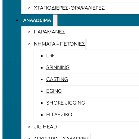
ΧΤΑΠΟΔΙΈΡΕΣ-ΘΡΑΨΑΛΙΈΡΕΣ
ΑΝΑΛΏΣΙΜΑ
ΠΑΡΑΜΆΝΕΣ
ΝΉΜΑΤΑ – ΠΕΤΟΝΙΈΣ
LRF
SPINNING
CASTING
EGING
SHORE JIGGING
ΕΓΓΛΈΖΙΚΟ
JIG HEAD