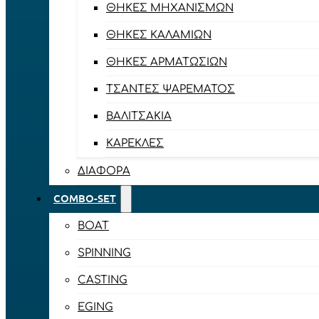
ΘΉΚΕΣ ΜΗΧΑΝΙΣΜΏΝ
ΘΉΚΕΣ ΚΑΛΑΜΙΏΝ
ΘΉΚΕΣ ΑΡΜΑΤΩΣΙΏΝ
ΤΣΆΝΤΕΣ ΨΑΡΈΜΑΤΟΣ
ΒΑΛΙΤΣΆΚΙΑ
ΚΑΡΈΚΛΕΣ
ΔΙΆΦΟΡΑ
COMBO-SET
BOAT
SPINNING
CASTING
EGING