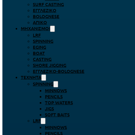
SURF CASTING
ΕΓΓΛΈΖΙΚΟ
BOLOGNESE
ΑΠΊΚΟ
ΜΗΧΑΝΙΣΜΟΊ
LRF
SPINNING
EGING
BOAT
CASTING
SHORE JIGGING
ΕΓΓΛΈΖΙΚΟ-BOLOGNESE
ΤΕΧΝΗΤΆ
SPINNING
MINNOWS
PENCILS
TOP WATERS
JIGS
SOFT BAITS
LRF
MINNOWS
PENCILS