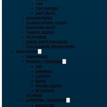
JIGS
TOP WATERS
SOFT BAITS
ΚΑΛΑΜΑΡΙΈΡΕΣ
ΠΛΆΝΟΙ SHORE JIGGING
ΣΙΛΙΚΌΝΕΣ-BOAT
ΠΛΆΝΟΙ JIGGING
TAI RUBBER
ΖΌΚΕΣ ΚΟΝΤΟΦΎΛΑΚΕΣ
ΧΤΑΠΟΔΙΈΡΕΣ-ΘΡΑΨΑΛΙΈΡΕΣ
ΑΝΑΛΏΣΙΜΑ
ΠΑΡΑΜΆΝΕΣ
ΝΉΜΑΤΑ – ΠΕΤΟΝΙΈΣ
LRF
SPINNING
CASTING
EGING
SHORE JIGGING
ΕΓΓΛΈΖΙΚΟ
JIG HEAD
ΑΓΚΊΣΤΡΙΑ – ΣΑΛΑΓΚΙΈΣ
ΣΑΛΑΓΚΙΈΣ