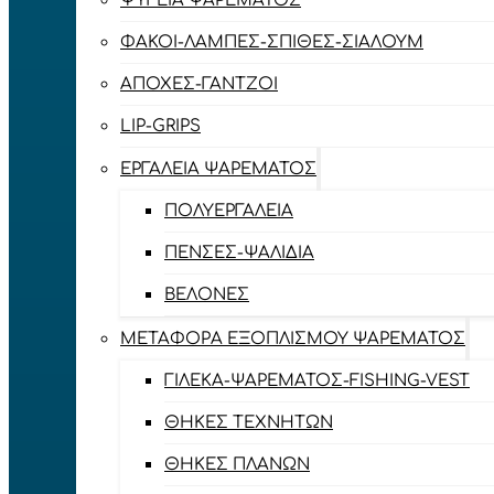
ΨΥΓΕΊΑ ΨΑΡΈΜΑΤΟΣ
ΦΑΚΟΊ-ΛΆΜΠΕΣ-ΣΠΊΘΕΣ-ΣΊΑΛΟΥΜ
ΑΠΌΧΕΣ-ΓΆΝΤΖΟΙ
LIP-GRIPS
EΡΓΑΛΕΊΑ ΨΑΡΈΜΑΤΟΣ
ΠΟΛΥΕΡΓΑΛΕΊΑ
ΠΈΝΣΕΣ-ΨΑΛΊΔΙΑ
ΒΕΛΌΝΕΣ
ΜΕΤΑΦΟΡΆ ΕΞΟΠΛΙΣΜΟΎ ΨΑΡΈΜΑΤΟΣ
ΓΙΛΈΚΑ-ΨΑΡΈΜΑΤΟΣ-FISHING-VEST
ΘΉΚΕΣ ΤΕΧΝΗΤΏΝ
ΘΉΚΕΣ ΠΛΆΝΩΝ