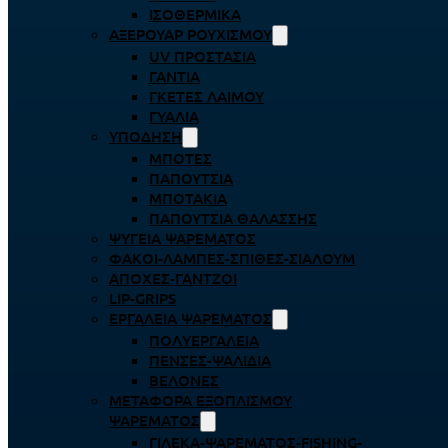
ΙΣΟΘΕΡΜΙΚΆ
ΑΞΕΡΟΥΆΡ ΡΟΥΧΙΣΜΟΎ
UV ΠΡΟΣΤΑΣΊΑ
ΓΆΝΤΙΑ
ΓΚΈΤΕΣ ΛΑΊΜΟΥ
ΓΥΑΛΙΆ
ΥΠΌΔΗΣΗ
ΜΠΌΤΕΣ
ΠΑΠΟΎΤΣΙΑ
ΜΠΟΤΆΚΙΑ
ΠΑΠΟΎΤΣΙΑ ΘΑΛΆΣΣΗΣ
ΨΥΓΕΊΑ ΨΑΡΈΜΑΤΟΣ
ΦΑΚΟΊ-ΛΆΜΠΕΣ-ΣΠΊΘΕΣ-ΣΊΑΛΟΥΜ
ΑΠΌΧΕΣ-ΓΆΝΤΖΟΙ
LIP-GRIPS
EΡΓΑΛΕΊΑ ΨΑΡΈΜΑΤΟΣ
ΠΟΛΥΕΡΓΑΛΕΊΑ
ΠΈΝΣΕΣ-ΨΑΛΊΔΙΑ
ΒΕΛΌΝΕΣ
ΜΕΤΑΦΟΡΆ ΕΞΟΠΛΙΣΜΟΎ
ΨΑΡΈΜΑΤΟΣ
ΓΙΛΈΚΑ-ΨΑΡΈΜΑΤΟΣ-FISHING-