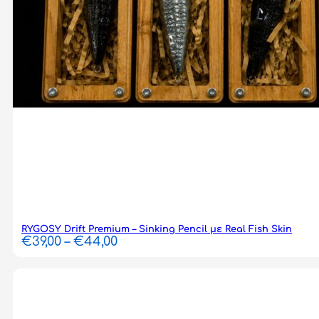
RYGOSY Drift Premium – Sinking Pencil με Real Fish Skin
Price
€
39,00
–
€
44,00
range:
€39,00
through
€44,00