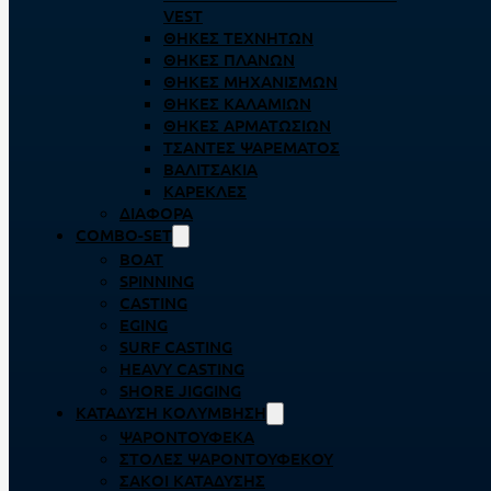
VEST
ΘΉΚΕΣ ΤΕΧΝΗΤΏΝ
ΘΉΚΕΣ ΠΛΆΝΩΝ
ΘΉΚΕΣ ΜΗΧΑΝΙΣΜΏΝ
ΘΉΚΕΣ ΚΑΛΑΜΙΏΝ
ΘΉΚΕΣ ΑΡΜΑΤΩΣΙΏΝ
ΤΣΆΝΤΕΣ ΨΑΡΈΜΑΤΟΣ
ΒΑΛΙΤΣΆΚΙΑ
ΚΑΡΈΚΛΕΣ
ΔΙΆΦΟΡΑ
COMBO-SET
BOAT
SPINNING
CASTING
EGING
SURF CASTING
HEAVY CASTING
SHORE JIGGING
ΚΑΤΆΔΥΣΗ ΚΟΛΎΜΒΗΣΗ
ΨΑΡΟΝΤΟΎΦΕΚΑ
ΣΤΟΛΈΣ ΨΑΡΟΝΤΟΎΦΕΚΟΥ
ΣΆΚΟΙ ΚΑΤΆΔΥΣΗΣ