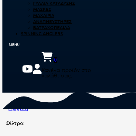
ΓΥΑΛΙΆ ΚΑΤΆΔΥΣΗΣ
ΜΆΣΚΕΣ
ΜΑΧΑΊΡΙΑ
ΑΝΑΠΝΕΥΣΤΉΡΕΣ
ΒΑΤΡΑΧΟΠΈΔΙΛΑ
SPINNING ANGLERS
0
Κανένα προϊόν στο
καλάθι σας.
Αρχική
Φίλτρα