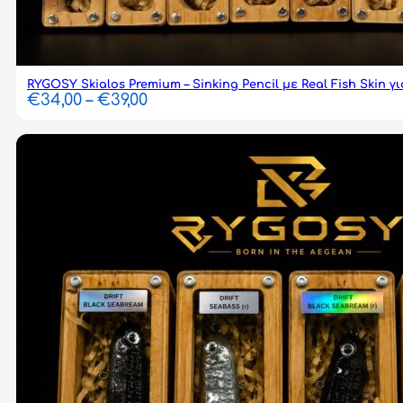
RYGOSY Skialos Premium – Sinking Pencil με Real Fish Skin γ
Price
€
34,00
–
€
39,00
range:
€34,00
through
€39,00