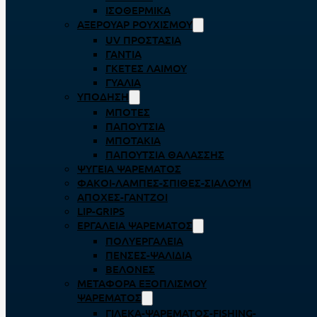
ΙΣΟΘΕΡΜΙΚΆ
ΑΞΕΡΟΥΆΡ ΡΟΥΧΙΣΜΟΎ
UV ΠΡΟΣΤΑΣΊΑ
ΓΆΝΤΙΑ
ΓΚΈΤΕΣ ΛΑΊΜΟΥ
ΓΥΑΛΙΆ
ΥΠΌΔΗΣΗ
ΜΠΌΤΕΣ
ΠΑΠΟΎΤΣΙΑ
ΜΠΟΤΆΚΙΑ
ΠΑΠΟΎΤΣΙΑ ΘΑΛΆΣΣΗΣ
ΨΥΓΕΊΑ ΨΑΡΈΜΑΤΟΣ
ΦΑΚΟΊ-ΛΆΜΠΕΣ-ΣΠΊΘΕΣ-ΣΊΑΛΟΥΜ
ΑΠΌΧΕΣ-ΓΆΝΤΖΟΙ
LIP-GRIPS
EΡΓΑΛΕΊΑ ΨΑΡΈΜΑΤΟΣ
ΠΟΛΥΕΡΓΑΛΕΊΑ
ΠΈΝΣΕΣ-ΨΑΛΊΔΙΑ
ΒΕΛΌΝΕΣ
ΜΕΤΑΦΟΡΆ ΕΞΟΠΛΙΣΜΟΎ
ΨΑΡΈΜΑΤΟΣ
ΓΙΛΈΚΑ-ΨΑΡΈΜΑΤΟΣ-FISHING-