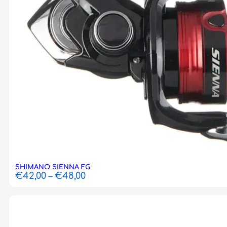
SHIMANO SIENNA FG
Price
€
42,00
–
€
48,00
range:
€42,00
through
€48,00