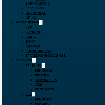
SURF CASTING
ΕΓΓΛΈΖΙΚΟ
BOLOGNESE
ΑΠΊΚΟ
ΜΗΧΑΝΙΣΜΟΊ
LRF
SPINNING
EGING
BOAT
CASTING
SHORE JIGGING
ΕΓΓΛΈΖΙΚΟ-BOLOGNESE
ΤΕΧΝΗΤΆ
SPINNING
MINNOWS
PENCILS
TOP WATERS
JIGS
SOFT BAITS
LRF
MINNOWS
PENCILS