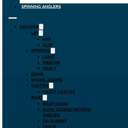
SPINNING ANGLERS
ΚΑΛΆΜΙΑ
LRF
HRF
ULRF
SPINNING
LIGHT
MEDIUM
HEAVY
EGING
SHORE JIGGING
CASTING
HEAVY CASTING
BOAT
BOAT EGING
SLOW JIGGING-INCHIKU-
KABURA
TAI RUBBER
TENYA