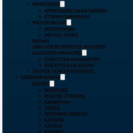
ΑΡΜΑΤΩΣΙΈΣ
ΑΡΜΑΤΩΣΙΈΣ-ΓΙΑ-ΚΑΛΑΜΆΡΙΑ
ΈΤΟΙΜΑ-ΠΑΡΆΜΑΛΛΑ
ΦΕΛΛΟΊ-BULDO
ΜΠΟΜΠΆΡΔΕΣ
ΦΕΛΛΟΊ -ΑΠΊΚΟ
ΒΑΡΊΔΙΑ
SISSY-ΑΠΕΛΕΥΘΕΡΟΤΈΣ ΜΟΛΥΒΙΟΎ
ΔΟΛΏΜΑΤΑ-ΜΑΛΆΓΡΕΣ
ΕΝΙΣΧΥΤΙΚΆ ΔΟΛΩΜΆΤΩΝ
ΕΝΙΣΧΥΤΙΚΆ ΓΙΑ EGGING
ΣΚΌΝΕΣ ΠΛΑΣΤΙΚΟΠΟΊΗΣΗΣ
ΑΞΕΣΟΥΆΡ ΑΛΙΕΊΑΣ
ΈΝΔΥΣΗ
ΜΠΛΟΎΖΕΣ
ΜΠΌΤΕΣ ΣΤΉΘΟΥΣ
ΑΔΙΆΒΡΟΧΑ
ΓΙΛΈΚΑ
ΜΠΟΥΦΆΝ-ΖΑΚΈΤΕΣ
ΚΆΛΤΣΕΣ
ΚΑΠΈΛΑ
ΣΚΟΎΦΟΙ