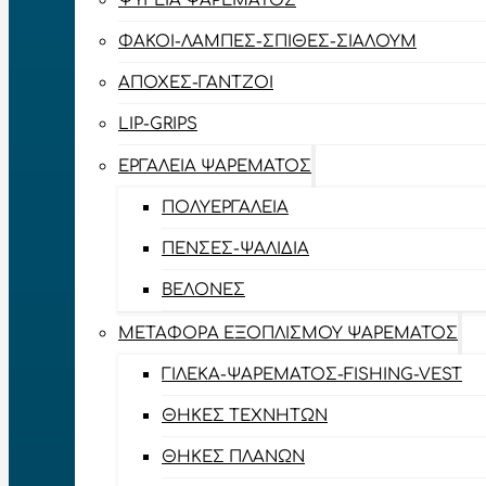
ΨΥΓΕΊΑ ΨΑΡΈΜΑΤΟΣ
ΦΑΚΟΊ-ΛΆΜΠΕΣ-ΣΠΊΘΕΣ-ΣΊΑΛΟΥΜ
ΑΠΌΧΕΣ-ΓΆΝΤΖΟΙ
LIP-GRIPS
EΡΓΑΛΕΊΑ ΨΑΡΈΜΑΤΟΣ
ΠΟΛΥΕΡΓΑΛΕΊΑ
ΠΈΝΣΕΣ-ΨΑΛΊΔΙΑ
ΒΕΛΌΝΕΣ
ΜΕΤΑΦΟΡΆ ΕΞΟΠΛΙΣΜΟΎ ΨΑΡΈΜΑΤΟΣ
ΓΙΛΈΚΑ-ΨΑΡΈΜΑΤΟΣ-FISHING-VEST
ΘΉΚΕΣ ΤΕΧΝΗΤΏΝ
ΘΉΚΕΣ ΠΛΆΝΩΝ