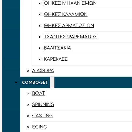
ΘΉΚΕΣ ΜΗΧΑΝΙΣΜΏΝ
ΘΉΚΕΣ ΚΑΛΑΜΙΏΝ
ΘΉΚΕΣ ΑΡΜΑΤΩΣΙΏΝ
ΤΣΆΝΤΕΣ ΨΑΡΈΜΑΤΟΣ
ΒΑΛΙΤΣΆΚΙΑ
ΚΑΡΈΚΛΕΣ
ΔΙΆΦΟΡΑ
COMBO-SET
BOAT
SPINNING
CASTING
EGING