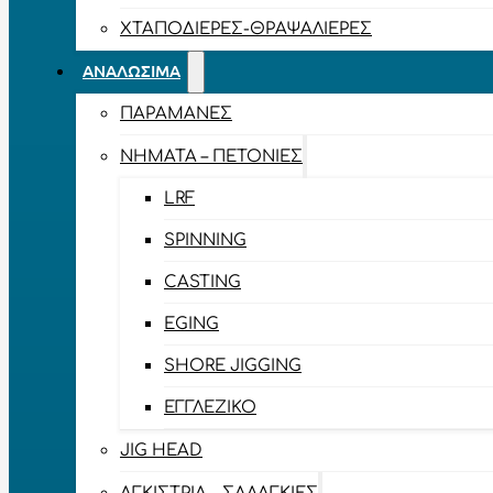
ΧΤΑΠΟΔΙΈΡΕΣ-ΘΡΑΨΑΛΙΈΡΕΣ
ΑΝΑΛΏΣΙΜΑ
ΠΑΡΑΜΆΝΕΣ
ΝΉΜΑΤΑ – ΠΕΤΟΝΙΈΣ
LRF
SPINNING
CASTING
EGING
SHORE JIGGING
ΕΓΓΛΈΖΙΚΟ
JIG HEAD