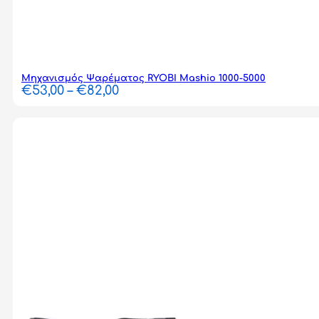
Μηχανισμός Ψαρέματος RYOBI Mashio 1000-5000
Price
€
53,00
–
€
82,00
range:
€53,00
through
€82,00