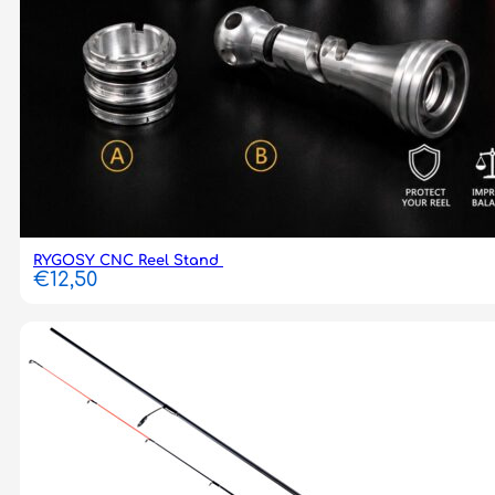
RYGOSY CNC Reel Stand
€
12,50