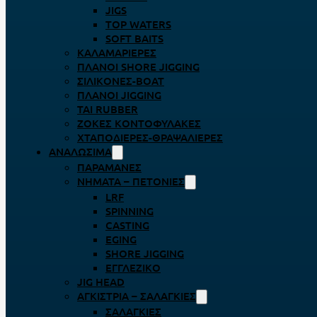
JIGS
TOP WATERS
SOFT BAITS
ΚΑΛΑΜΑΡΙΈΡΕΣ
ΠΛΆΝΟΙ SHORE JIGGING
ΣΙΛΙΚΌΝΕΣ-BOAT
ΠΛΆΝΟΙ JIGGING
TAI RUBBER
ΖΌΚΕΣ ΚΟΝΤΟΦΎΛΑΚΕΣ
ΧΤΑΠΟΔΙΈΡΕΣ-ΘΡΑΨΑΛΙΈΡΕΣ
ΑΝΑΛΏΣΙΜΑ
ΠΑΡΑΜΆΝΕΣ
ΝΉΜΑΤΑ – ΠΕΤΟΝΙΈΣ
LRF
SPINNING
CASTING
EGING
SHORE JIGGING
ΕΓΓΛΈΖΙΚΟ
JIG HEAD
ΑΓΚΊΣΤΡΙΑ – ΣΑΛΑΓΚΙΈΣ
ΣΑΛΑΓΚΙΈΣ