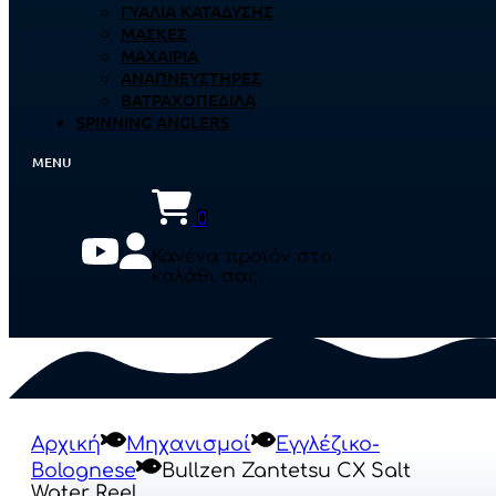
ΓΥΑΛΙΆ ΚΑΤΆΔΥΣΗΣ
ΜΆΣΚΕΣ
ΜΑΧΑΊΡΙΑ
ΑΝΑΠΝΕΥΣΤΉΡΕΣ
ΒΑΤΡΑΧΟΠΈΔΙΛΑ
SPINNING ANGLERS
0
Κανένα προϊόν στο
καλάθι σας.
Αρχική
Μηχανισμοί
Εγγλέζικο-
Bolognese
Bullzen Zantetsu CX Salt
Water Reel