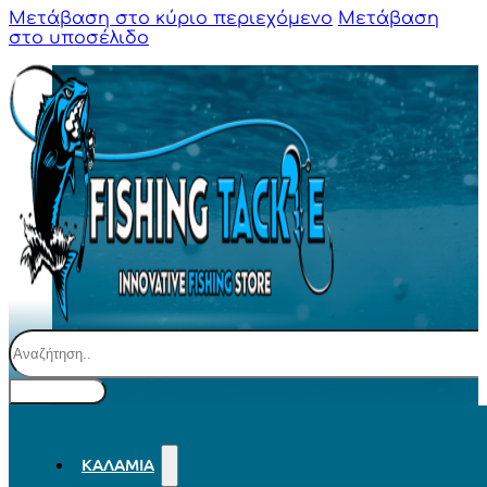
Μετάβαση στο κύριο περιεχόμενο
Μετάβαση
στο υποσέλιδο
Αναζήτηση
ΚΑΛΆΜΙΑ