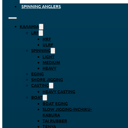
SPINNING ANGLERS
ΚΑΛΆΜΙΑ
LRF
HRF
ULRF
SPINNING
LIGHT
MEDIUM
HEAVY
EGING
SHORE JIGGING
CASTING
HEAVY CASTING
BOAT
BOAT EGING
SLOW JIGGING-INCHIKU-
KABURA
TAI RUBBER
TENYA