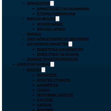
ΑΡΜΑΤΩΣΙΈΣ
ΑΡΜΑΤΩΣΙΈΣ-ΓΙΑ-ΚΑΛΑΜΆΡΙΑ
ΈΤΟΙΜΑ-ΠΑΡΆΜΑΛΛΑ
ΦΕΛΛΟΊ-BULDO
ΜΠΟΜΠΆΡΔΕΣ
ΦΕΛΛΟΊ -ΑΠΊΚΟ
ΒΑΡΊΔΙΑ
SISSY-ΑΠΕΛΕΥΘΕΡΟΤΈΣ ΜΟΛΥΒΙΟΎ
ΔΟΛΏΜΑΤΑ-ΜΑΛΆΓΡΕΣ
ΕΝΙΣΧΥΤΙΚΆ ΔΟΛΩΜΆΤΩΝ
ΕΝΙΣΧΥΤΙΚΆ ΓΙΑ EGGING
ΣΚΌΝΕΣ ΠΛΑΣΤΙΚΟΠΟΊΗΣΗΣ
ΑΞΕΣΟΥΆΡ ΑΛΙΕΊΑΣ
ΈΝΔΥΣΗ
ΜΠΛΟΎΖΕΣ
ΜΠΌΤΕΣ ΣΤΉΘΟΥΣ
ΑΔΙΆΒΡΟΧΑ
ΓΙΛΈΚΑ
ΜΠΟΥΦΆΝ-ΖΑΚΈΤΕΣ
ΚΆΛΤΣΕΣ
ΚΑΠΈΛΑ
ΣΚΟΎΦΟΙ