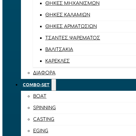
ΘΉΚΕΣ ΜΗΧΑΝΙΣΜΏΝ
ΘΉΚΕΣ ΚΑΛΑΜΙΏΝ
ΘΉΚΕΣ ΑΡΜΑΤΩΣΙΏΝ
ΤΣΆΝΤΕΣ ΨΑΡΈΜΑΤΟΣ
ΒΑΛΙΤΣΆΚΙΑ
ΚΑΡΈΚΛΕΣ
ΔΙΆΦΟΡΑ
COMBO-SET
BOAT
SPINNING
CASTING
EGING