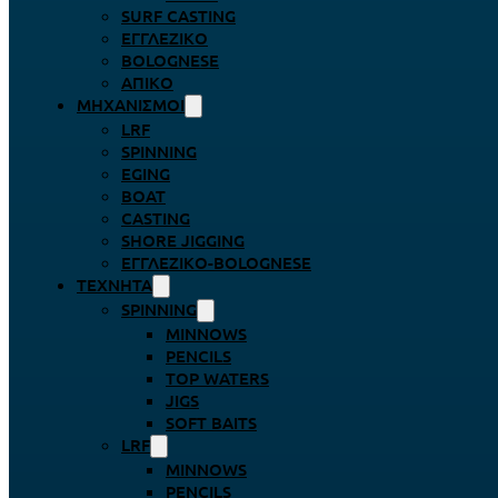
SURF CASTING
ΕΓΓΛΈΖΙΚΟ
BOLOGNESE
ΑΠΊΚΟ
ΜΗΧΑΝΙΣΜΟΊ
LRF
SPINNING
EGING
BOAT
CASTING
SHORE JIGGING
ΕΓΓΛΈΖΙΚΟ-BOLOGNESE
ΤΕΧΝΗΤΆ
SPINNING
MINNOWS
PENCILS
TOP WATERS
JIGS
SOFT BAITS
LRF
MINNOWS
PENCILS