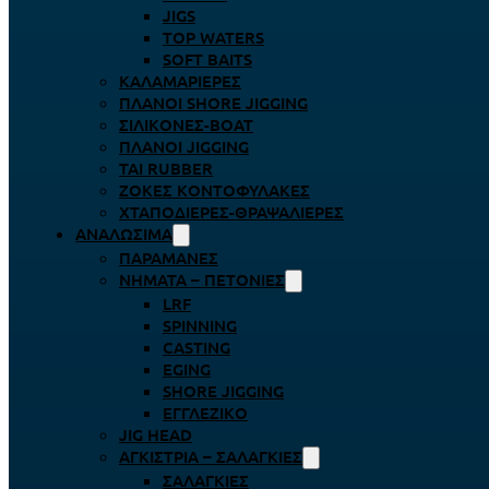
JIGS
TOP WATERS
SOFT BAITS
ΚΑΛΑΜΑΡΙΈΡΕΣ
ΠΛΆΝΟΙ SHORE JIGGING
ΣΙΛΙΚΌΝΕΣ-BOAT
ΠΛΆΝΟΙ JIGGING
TAI RUBBER
ΖΌΚΕΣ ΚΟΝΤΟΦΎΛΑΚΕΣ
ΧΤΑΠΟΔΙΈΡΕΣ-ΘΡΑΨΑΛΙΈΡΕΣ
ΑΝΑΛΏΣΙΜΑ
ΠΑΡΑΜΆΝΕΣ
ΝΉΜΑΤΑ – ΠΕΤΟΝΙΈΣ
LRF
SPINNING
CASTING
EGING
SHORE JIGGING
ΕΓΓΛΈΖΙΚΟ
JIG HEAD
ΑΓΚΊΣΤΡΙΑ – ΣΑΛΑΓΚΙΈΣ
ΣΑΛΑΓΚΙΈΣ