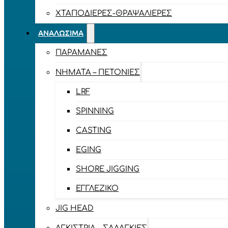
ΧΤΑΠΟΔΙΈΡΕΣ-ΘΡΑΨΑΛΙΈΡΕΣ
ΑΝΑΛΏΣΙΜΑ
ΠΑΡΑΜΆΝΕΣ
ΝΉΜΑΤΑ – ΠΕΤΟΝΙΈΣ
LRF
SPINNING
CASTING
EGING
SHORE JIGGING
ΕΓΓΛΈΖΙΚΟ
JIG HEAD