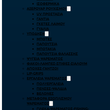
ΙΣΟΘΕΡΜΙΚΆ
ΑΞΕΡΟΥΆΡ ΡΟΥΧΙΣΜΟΎ
UV ΠΡΟΣΤΑΣΊΑ
ΓΆΝΤΙΑ
ΓΚΈΤΕΣ ΛΑΊΜΟΥ
ΓΥΑΛΙΆ
ΥΠΌΔΗΣΗ
ΜΠΌΤΕΣ
ΠΑΠΟΎΤΣΙΑ
ΜΠΟΤΆΚΙΑ
ΠΑΠΟΎΤΣΙΑ ΘΑΛΆΣΣΗΣ
ΨΥΓΕΊΑ ΨΑΡΈΜΑΤΟΣ
ΦΑΚΟΊ-ΛΆΜΠΕΣ-ΣΠΊΘΕΣ-ΣΊΑΛΟΥΜ
ΑΠΌΧΕΣ-ΓΆΝΤΖΟΙ
LIP-GRIPS
EΡΓΑΛΕΊΑ ΨΑΡΈΜΑΤΟΣ
ΠΟΛΥΕΡΓΑΛΕΊΑ
ΠΈΝΣΕΣ-ΨΑΛΊΔΙΑ
ΒΕΛΌΝΕΣ
ΜΕΤΑΦΟΡΆ ΕΞΟΠΛΙΣΜΟΎ
ΨΑΡΈΜΑΤΟΣ
ΓΙΛΈΚΑ-ΨΑΡΈΜΑΤΟΣ-FISHING-