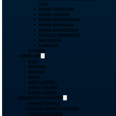
VEST
ΘΉΚΕΣ ΤΕΧΝΗΤΏΝ
ΘΉΚΕΣ ΠΛΆΝΩΝ
ΘΉΚΕΣ ΜΗΧΑΝΙΣΜΏΝ
ΘΉΚΕΣ ΚΑΛΑΜΙΏΝ
ΘΉΚΕΣ ΑΡΜΑΤΩΣΙΏΝ
ΤΣΆΝΤΕΣ ΨΑΡΈΜΑΤΟΣ
ΒΑΛΙΤΣΆΚΙΑ
ΚΑΡΈΚΛΕΣ
ΔΙΆΦΟΡΑ
COMBO-SET
BOAT
SPINNING
CASTING
EGING
SURF CASTING
HEAVY CASTING
SHORE JIGGING
ΚΑΤΆΔΥΣΗ ΚΟΛΎΜΒΗΣΗ
ΨΑΡΟΝΤΟΎΦΕΚΑ
ΣΤΟΛΈΣ ΨΑΡΟΝΤΟΎΦΕΚΟΥ
ΣΆΚΟΙ ΚΑΤΆΔΥΣΗΣ