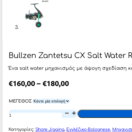
Bullzen Zantetsu CX Salt Water R
Ένα salt water μηχανισμός με άψογη σχεδίαση κα
Price
€
160,00
–
€
180,00
Range:
€160,00
ΜΕΓΕΘΟΣ
Through
Bullzen
Zantetsu
€180,00
CX
Salt
Κατηγορίες:
Shore Jigging
,
Εγγλέζικο-Bolognese
,
Μηχανισ