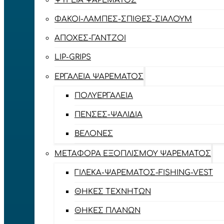
ΨΥΓΕΊΑ ΨΑΡΈΜΑΤΟΣ
ΦΑΚΟΊ-ΛΆΜΠΕΣ-ΣΠΊΘΕΣ-ΣΊΑΛΟΥΜ
ΑΠΌΧΕΣ-ΓΆΝΤΖΟΙ
LIP-GRIPS
EΡΓΑΛΕΊΑ ΨΑΡΈΜΑΤΟΣ
ΠΟΛΥΕΡΓΑΛΕΊΑ
ΠΈΝΣΕΣ-ΨΑΛΊΔΙΑ
ΒΕΛΌΝΕΣ
ΜΕΤΑΦΟΡΆ ΕΞΟΠΛΙΣΜΟΎ ΨΑΡΈΜΑΤΟΣ
ΓΙΛΈΚΑ-ΨΑΡΈΜΑΤΟΣ-FISHING-VEST
ΘΉΚΕΣ ΤΕΧΝΗΤΏΝ
ΘΉΚΕΣ ΠΛΆΝΩΝ