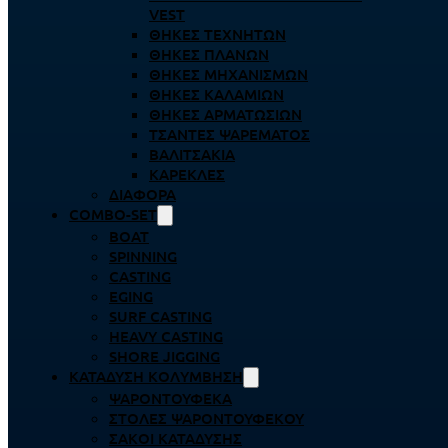
VEST
ΘΉΚΕΣ ΤΕΧΝΗΤΏΝ
ΘΉΚΕΣ ΠΛΆΝΩΝ
ΘΉΚΕΣ ΜΗΧΑΝΙΣΜΏΝ
ΘΉΚΕΣ ΚΑΛΑΜΙΏΝ
ΘΉΚΕΣ ΑΡΜΑΤΩΣΙΏΝ
ΤΣΆΝΤΕΣ ΨΑΡΈΜΑΤΟΣ
ΒΑΛΙΤΣΆΚΙΑ
ΚΑΡΈΚΛΕΣ
ΔΙΆΦΟΡΑ
COMBO-SET
BOAT
SPINNING
CASTING
EGING
SURF CASTING
HEAVY CASTING
SHORE JIGGING
ΚΑΤΆΔΥΣΗ ΚΟΛΎΜΒΗΣΗ
ΨΑΡΟΝΤΟΎΦΕΚΑ
ΣΤΟΛΈΣ ΨΑΡΟΝΤΟΎΦΕΚΟΥ
ΣΆΚΟΙ ΚΑΤΆΔΥΣΗΣ