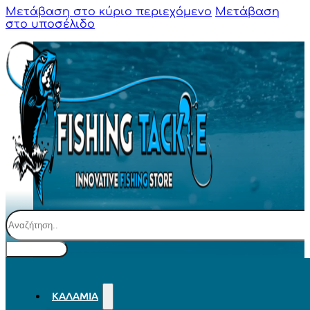
Μετάβαση στο κύριο περιεχόμενο
Μετάβαση
στο υποσέλιδο
Αναζήτηση
ΚΑΛΆΜΙΑ