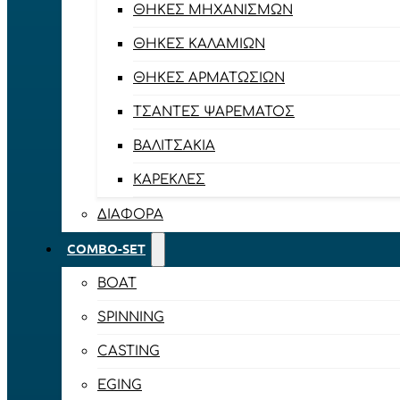
ΘΉΚΕΣ ΜΗΧΑΝΙΣΜΏΝ
ΘΉΚΕΣ ΚΑΛΑΜΙΏΝ
ΘΉΚΕΣ ΑΡΜΑΤΩΣΙΏΝ
ΤΣΆΝΤΕΣ ΨΑΡΈΜΑΤΟΣ
ΒΑΛΙΤΣΆΚΙΑ
ΚΑΡΈΚΛΕΣ
ΔΙΆΦΟΡΑ
COMBO-SET
BOAT
SPINNING
CASTING
EGING