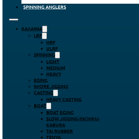
SPINNING ANGLERS
ΚΑΛΆΜΙΑ
LRF
HRF
ULRF
SPINNING
LIGHT
MEDIUM
HEAVY
EGING
SHORE JIGGING
CASTING
HEAVY CASTING
BOAT
BOAT EGING
SLOW JIGGING-INCHIKU-
KABURA
TAI RUBBER
TENYA