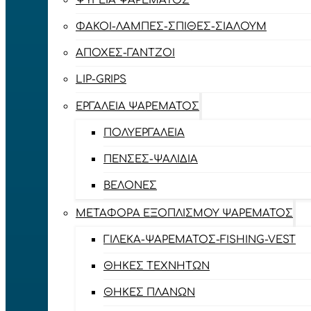
ΨΥΓΕΊΑ ΨΑΡΈΜΑΤΟΣ
ΦΑΚΟΊ-ΛΆΜΠΕΣ-ΣΠΊΘΕΣ-ΣΊΑΛΟΥΜ
ΑΠΌΧΕΣ-ΓΆΝΤΖΟΙ
LIP-GRIPS
EΡΓΑΛΕΊΑ ΨΑΡΈΜΑΤΟΣ
ΠΟΛΥΕΡΓΑΛΕΊΑ
ΠΈΝΣΕΣ-ΨΑΛΊΔΙΑ
ΒΕΛΌΝΕΣ
ΜΕΤΑΦΟΡΆ ΕΞΟΠΛΙΣΜΟΎ ΨΑΡΈΜΑΤΟΣ
ΓΙΛΈΚΑ-ΨΑΡΈΜΑΤΟΣ-FISHING-VEST
ΘΉΚΕΣ ΤΕΧΝΗΤΏΝ
ΘΉΚΕΣ ΠΛΆΝΩΝ