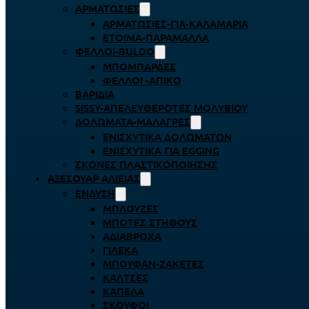
ΑΡΜΑΤΩΣΙΈΣ
ΑΡΜΑΤΩΣΙΈΣ-ΓΙΑ-ΚΑΛΑΜΆΡΙΑ
ΈΤΟΙΜΑ-ΠΑΡΆΜΑΛΛΑ
ΦΕΛΛΟΊ-BULDO
ΜΠΟΜΠΆΡΔΕΣ
ΦΕΛΛΟΊ -ΑΠΊΚΟ
ΒΑΡΊΔΙΑ
SISSY-ΑΠΕΛΕΥΘΕΡΟΤΈΣ ΜΟΛΥΒΙΟΎ
ΔΟΛΏΜΑΤΑ-ΜΑΛΆΓΡΕΣ
ΕΝΙΣΧΥΤΙΚΆ ΔΟΛΩΜΆΤΩΝ
ΕΝΙΣΧΥΤΙΚΆ ΓΙΑ EGGING
ΣΚΌΝΕΣ ΠΛΑΣΤΙΚΟΠΟΊΗΣΗΣ
ΑΞΕΣΟΥΆΡ ΑΛΙΕΊΑΣ
ΈΝΔΥΣΗ
ΜΠΛΟΎΖΕΣ
ΜΠΌΤΕΣ ΣΤΉΘΟΥΣ
ΑΔΙΆΒΡΟΧΑ
ΓΙΛΈΚΑ
ΜΠΟΥΦΆΝ-ΖΑΚΈΤΕΣ
ΚΆΛΤΣΕΣ
ΚΑΠΈΛΑ
ΣΚΟΎΦΟΙ