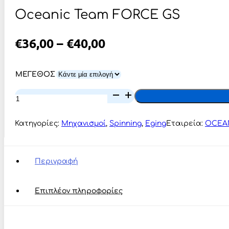
Oceanic Team FORCE GS
Price
€
36,00
–
€
40,00
Range:
€36,00
ΜΕΓΕΘΟΣ
Through
Oceanic
Team
€40,00
FORCE
GS
Κατηγορίες:
Μηχανισμοί
,
Spinning
,
Eging
Εταιρεία:
OCEA
ποσότητα
Περιγραφή
Επιπλέον πληροφορίες