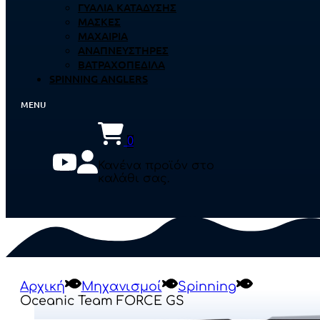
ΓΥΑΛΙΆ ΚΑΤΆΔΥΣΗΣ
ΜΆΣΚΕΣ
ΜΑΧΑΊΡΙΑ
ΑΝΑΠΝΕΥΣΤΉΡΕΣ
ΒΑΤΡΑΧΟΠΈΔΙΛΑ
SPINNING ANGLERS
0
Κανένα προϊόν στο
καλάθι σας.
Αρχική
Μηχανισμοί
Spinning
Oceanic Team FORCE GS