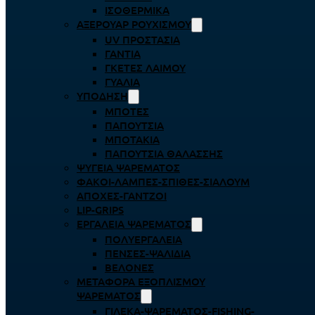
ΙΣΟΘΕΡΜΙΚΆ
ΑΞΕΡΟΥΆΡ ΡΟΥΧΙΣΜΟΎ
UV ΠΡΟΣΤΑΣΊΑ
ΓΆΝΤΙΑ
ΓΚΈΤΕΣ ΛΑΊΜΟΥ
ΓΥΑΛΙΆ
ΥΠΌΔΗΣΗ
ΜΠΌΤΕΣ
ΠΑΠΟΎΤΣΙΑ
ΜΠΟΤΆΚΙΑ
ΠΑΠΟΎΤΣΙΑ ΘΑΛΆΣΣΗΣ
ΨΥΓΕΊΑ ΨΑΡΈΜΑΤΟΣ
ΦΑΚΟΊ-ΛΆΜΠΕΣ-ΣΠΊΘΕΣ-ΣΊΑΛΟΥΜ
ΑΠΌΧΕΣ-ΓΆΝΤΖΟΙ
LIP-GRIPS
EΡΓΑΛΕΊΑ ΨΑΡΈΜΑΤΟΣ
ΠΟΛΥΕΡΓΑΛΕΊΑ
ΠΈΝΣΕΣ-ΨΑΛΊΔΙΑ
ΒΕΛΌΝΕΣ
ΜΕΤΑΦΟΡΆ ΕΞΟΠΛΙΣΜΟΎ
ΨΑΡΈΜΑΤΟΣ
ΓΙΛΈΚΑ-ΨΑΡΈΜΑΤΟΣ-FISHING-