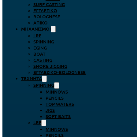
SURF CASTING
ΕΓΓΛΈΖΙΚΟ
BOLOGNESE
ΑΠΊΚΟ
ΜΗΧΑΝΙΣΜΟΊ
LRF
SPINNING
EGING
BOAT
CASTING
SHORE JIGGING
ΕΓΓΛΈΖΙΚΟ-BOLOGNESE
ΤΕΧΝΗΤΆ
SPINNING
MINNOWS
PENCILS
TOP WATERS
JIGS
SOFT BAITS
LRF
MINNOWS
PENCILS