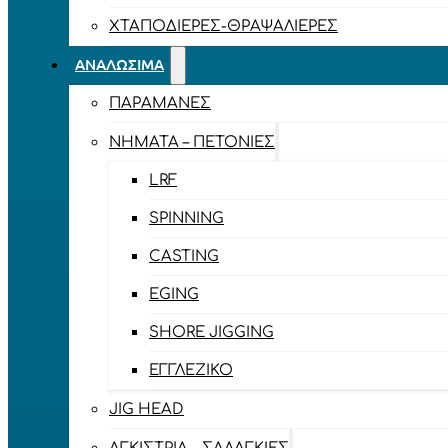
ΧΤΑΠΟΔΙΈΡΕΣ-ΘΡΑΨΑΛΙΈΡΕΣ
ΑΝΑΛΏΣΙΜΑ
ΠΑΡΑΜΆΝΕΣ
ΝΉΜΑΤΑ – ΠΕΤΟΝΙΈΣ
LRF
SPINNING
CASTING
EGING
SHORE JIGGING
ΕΓΓΛΈΖΙΚΟ
JIG HEAD