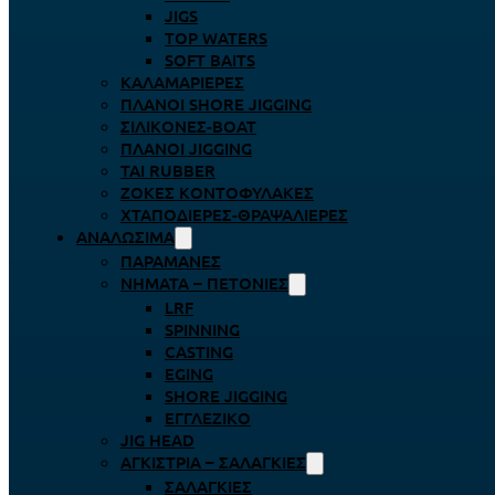
JIGS
TOP WATERS
SOFT BAITS
ΚΑΛΑΜΑΡΙΈΡΕΣ
ΠΛΆΝΟΙ SHORE JIGGING
ΣΙΛΙΚΌΝΕΣ-BOAT
ΠΛΆΝΟΙ JIGGING
TAI RUBBER
ΖΌΚΕΣ ΚΟΝΤΟΦΎΛΑΚΕΣ
ΧΤΑΠΟΔΙΈΡΕΣ-ΘΡΑΨΑΛΙΈΡΕΣ
ΑΝΑΛΏΣΙΜΑ
ΠΑΡΑΜΆΝΕΣ
ΝΉΜΑΤΑ – ΠΕΤΟΝΙΈΣ
LRF
SPINNING
CASTING
EGING
SHORE JIGGING
ΕΓΓΛΈΖΙΚΟ
JIG HEAD
ΑΓΚΊΣΤΡΙΑ – ΣΑΛΑΓΚΙΈΣ
ΣΑΛΑΓΚΙΈΣ