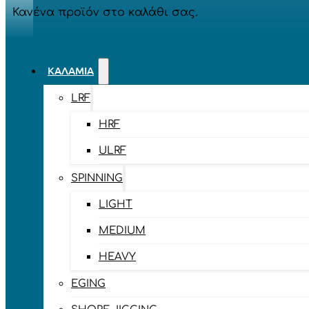
Κανένα προϊόν στο καλάθι σας.
ΚΑΛΆΜΙΑ
LRF
HRF
ULRF
SPINNING
LIGHT
MEDIUM
HEAVY
EGING