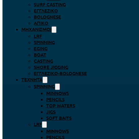
SURF CASTING
ΕΓΓΛΈΖΙΚΟ
BOLOGNESE
ΑΠΊΚΟ
ΜΗΧΑΝΙΣΜΟΊ
LRF
SPINNING
EGING
BOAT
CASTING
SHORE JIGGING
ΕΓΓΛΈΖΙΚΟ-BOLOGNESE
ΤΕΧΝΗΤΆ
SPINNING
MINNOWS
PENCILS
TOP WATERS
JIGS
SOFT BAITS
LRF
MINNOWS
PENCILS