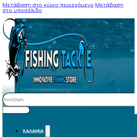
Μετάβαση στο κύριο περιεχόμενο
Μετάβαση
στο υποσέλιδο
Αναζήτηση
ΚΑΛΆΜΙΑ