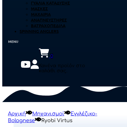
ΓΥΑΛΙΆ ΚΑΤΆΔΥΣΗΣ
ΜΆΣΚΕΣ
ΜΑΧΑΊΡΙΑ
ΑΝΑΠΝΕΥΣΤΉΡΕΣ
ΒΑΤΡΑΧΟΠΈΔΙΛΑ
SPINNING ANGLERS
0
Κανένα προϊόν στο
καλάθι σας.
Αρχική
Μηχανισμοί
Εγγλέζικο-
Bolognese
Ryobi Virtus