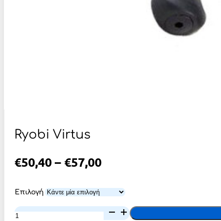
Ryobi Virtus
Price
€
50,40
–
€
57,00
Range:
€50,40
Επιλογή
Through
Ryobi
Virtus