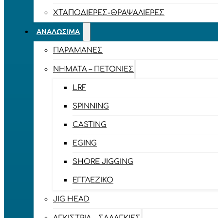
ΧΤΑΠΟΔΙΈΡΕΣ-ΘΡΑΨΑΛΙΈΡΕΣ
ΑΝΑΛΏΣΙΜΑ
ΠΑΡΑΜΆΝΕΣ
ΝΉΜΑΤΑ – ΠΕΤΟΝΙΈΣ
LRF
SPINNING
CASTING
EGING
SHORE JIGGING
ΕΓΓΛΈΖΙΚΟ
JIG HEAD