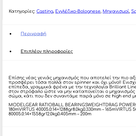
€57,00
ποσότητα
Κατηγορίες:
Casting
,
Εγγλέζικο-Bolognese
,
Μηχανισμοί
,
Sp
Περιγραφή
Επιπλέον πληροφορίες
Επίσης νέας γενιάς μηχανισμός που αποτελεί την πιο α
προσφέρει τόσα πολλά στον spinner και όχι μόνο!! Ενι
επίπεδα, γραμμικά φρένα με την τεχνολογία Brilliant Li
στον στρόφαλο ώστε να μην καταπονείται ο μηχανισμός α
σώμα, κάτι που δεν συναντάμε παρά μόνο σε high end μ
MODELGEAR RATIOBALL BEARINGSWEIGHTDRAG POWERCAPACITY
180mVIRTUS 40005.0:14+1288gr8.0kg0.330mm – 165mVIRTUS 50
80005.0:14+1558gr12.0kg0.405mm – 200m