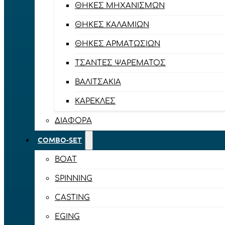
ΘΉΚΕΣ ΜΗΧΑΝΙΣΜΏΝ
ΘΉΚΕΣ ΚΑΛΑΜΙΏΝ
ΘΉΚΕΣ ΑΡΜΑΤΩΣΙΏΝ
ΤΣΆΝΤΕΣ ΨΑΡΈΜΑΤΟΣ
ΒΑΛΙΤΣΆΚΙΑ
ΚΑΡΈΚΛΕΣ
ΔΙΆΦΟΡΑ
COMBO-SET
BOAT
SPINNING
CASTING
EGING