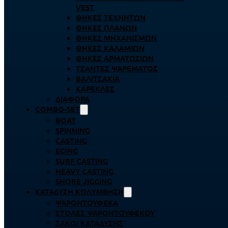
VEST
ΘΉΚΕΣ ΤΕΧΝΗΤΏΝ
ΘΉΚΕΣ ΠΛΆΝΩΝ
ΘΉΚΕΣ ΜΗΧΑΝΙΣΜΏΝ
ΘΉΚΕΣ ΚΑΛΑΜΙΏΝ
ΘΉΚΕΣ ΑΡΜΑΤΩΣΙΏΝ
ΤΣΆΝΤΕΣ ΨΑΡΈΜΑΤΟΣ
ΒΑΛΙΤΣΆΚΙΑ
ΚΑΡΈΚΛΕΣ
ΔΙΆΦΟΡΑ
COMBO-SET
BOAT
SPINNING
CASTING
EGING
SURF CASTING
HEAVY CASTING
SHORE JIGGING
ΚΑΤΆΔΥΣΗ ΚΟΛΎΜΒΗΣΗ
ΨΑΡΟΝΤΟΎΦΕΚΑ
ΣΤΟΛΈΣ ΨΑΡΟΝΤΟΎΦΕΚΟΥ
ΣΆΚΟΙ ΚΑΤΆΔΥΣΗΣ