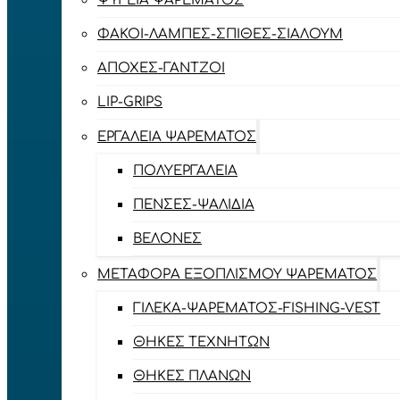
ΨΥΓΕΊΑ ΨΑΡΈΜΑΤΟΣ
ΦΑΚΟΊ-ΛΆΜΠΕΣ-ΣΠΊΘΕΣ-ΣΊΑΛΟΥΜ
ΑΠΌΧΕΣ-ΓΆΝΤΖΟΙ
LIP-GRIPS
EΡΓΑΛΕΊΑ ΨΑΡΈΜΑΤΟΣ
ΠΟΛΥΕΡΓΑΛΕΊΑ
ΠΈΝΣΕΣ-ΨΑΛΊΔΙΑ
ΒΕΛΌΝΕΣ
ΜΕΤΑΦΟΡΆ ΕΞΟΠΛΙΣΜΟΎ ΨΑΡΈΜΑΤΟΣ
ΓΙΛΈΚΑ-ΨΑΡΈΜΑΤΟΣ-FISHING-VEST
ΘΉΚΕΣ ΤΕΧΝΗΤΏΝ
ΘΉΚΕΣ ΠΛΆΝΩΝ