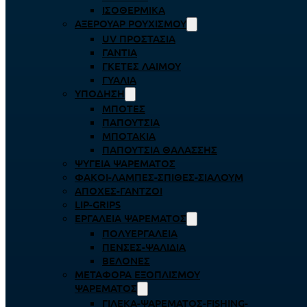
ΙΣΟΘΕΡΜΙΚΆ
ΑΞΕΡΟΥΆΡ ΡΟΥΧΙΣΜΟΎ
UV ΠΡΟΣΤΑΣΊΑ
ΓΆΝΤΙΑ
ΓΚΈΤΕΣ ΛΑΊΜΟΥ
ΓΥΑΛΙΆ
ΥΠΌΔΗΣΗ
ΜΠΌΤΕΣ
ΠΑΠΟΎΤΣΙΑ
ΜΠΟΤΆΚΙΑ
ΠΑΠΟΎΤΣΙΑ ΘΑΛΆΣΣΗΣ
ΨΥΓΕΊΑ ΨΑΡΈΜΑΤΟΣ
ΦΑΚΟΊ-ΛΆΜΠΕΣ-ΣΠΊΘΕΣ-ΣΊΑΛΟΥΜ
ΑΠΌΧΕΣ-ΓΆΝΤΖΟΙ
LIP-GRIPS
EΡΓΑΛΕΊΑ ΨΑΡΈΜΑΤΟΣ
ΠΟΛΥΕΡΓΑΛΕΊΑ
ΠΈΝΣΕΣ-ΨΑΛΊΔΙΑ
ΒΕΛΌΝΕΣ
ΜΕΤΑΦΟΡΆ ΕΞΟΠΛΙΣΜΟΎ
ΨΑΡΈΜΑΤΟΣ
ΓΙΛΈΚΑ-ΨΑΡΈΜΑΤΟΣ-FISHING-