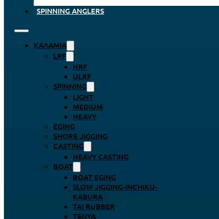
SPINNING ANGLERS
ΚΑΛΆΜΙΑ
LRF
HRF
ULRF
SPINNING
LIGHT
MEDIUM
HEAVY
EGING
SHORE JIGGING
CASTING
HEAVY CASTING
BOAT
BOAT EGING
SLOW JIGGING-INCHIKU-
KABURA
TAI RUBBER
TENYA