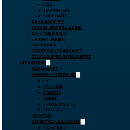
JIGS
TOP WATERS
SOFT BAITS
ΚΑΛΑΜΑΡΙΈΡΕΣ
ΠΛΆΝΟΙ SHORE JIGGING
ΣΙΛΙΚΌΝΕΣ-BOAT
ΠΛΆΝΟΙ JIGGING
TAI RUBBER
ΖΌΚΕΣ ΚΟΝΤΟΦΎΛΑΚΕΣ
ΧΤΑΠΟΔΙΈΡΕΣ-ΘΡΑΨΑΛΙΈΡΕΣ
ΑΝΑΛΏΣΙΜΑ
ΠΑΡΑΜΆΝΕΣ
ΝΉΜΑΤΑ – ΠΕΤΟΝΙΈΣ
LRF
SPINNING
CASTING
EGING
SHORE JIGGING
ΕΓΓΛΈΖΙΚΟ
JIG HEAD
ΑΓΚΊΣΤΡΙΑ – ΣΑΛΑΓΚΙΈΣ
ΣΑΛΑΓΚΙΈΣ