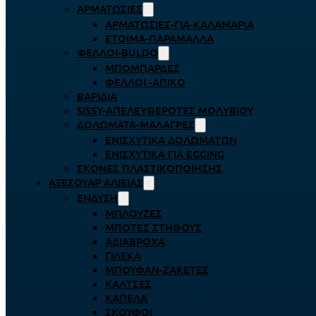
ΑΡΜΑΤΩΣΙΈΣ
ΑΡΜΑΤΩΣΙΈΣ-ΓΙΑ-ΚΑΛΑΜΆΡΙΑ
ΈΤΟΙΜΑ-ΠΑΡΆΜΑΛΛΑ
ΦΕΛΛΟΊ-BULDO
ΜΠΟΜΠΆΡΔΕΣ
ΦΕΛΛΟΊ -ΑΠΊΚΟ
ΒΑΡΊΔΙΑ
SISSY-ΑΠΕΛΕΥΘΕΡΟΤΈΣ ΜΟΛΥΒΙΟΎ
ΔΟΛΏΜΑΤΑ-ΜΑΛΆΓΡΕΣ
ΕΝΙΣΧΥΤΙΚΆ ΔΟΛΩΜΆΤΩΝ
ΕΝΙΣΧΥΤΙΚΆ ΓΙΑ EGGING
ΣΚΌΝΕΣ ΠΛΑΣΤΙΚΟΠΟΊΗΣΗΣ
ΑΞΕΣΟΥΆΡ ΑΛΙΕΊΑΣ
ΈΝΔΥΣΗ
ΜΠΛΟΎΖΕΣ
ΜΠΌΤΕΣ ΣΤΉΘΟΥΣ
ΑΔΙΆΒΡΟΧΑ
ΓΙΛΈΚΑ
ΜΠΟΥΦΆΝ-ΖΑΚΈΤΕΣ
ΚΆΛΤΣΕΣ
ΚΑΠΈΛΑ
ΣΚΟΎΦΟΙ