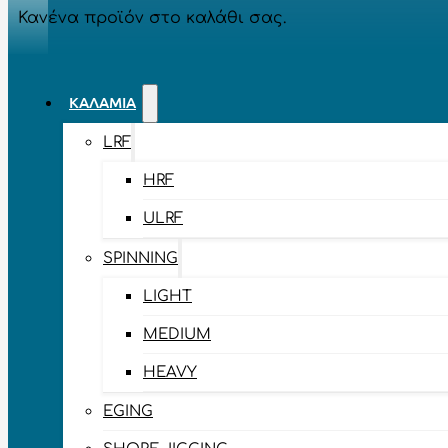
Κανένα προϊόν στο καλάθι σας.
ΚΑΛΆΜΙΑ
LRF
HRF
ULRF
SPINNING
LIGHT
MEDIUM
HEAVY
EGING