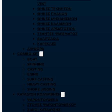
VEST
ΘΉΚΕΣ ΤΕΧΝΗΤΏΝ
ΘΉΚΕΣ ΠΛΆΝΩΝ
ΘΉΚΕΣ ΜΗΧΑΝΙΣΜΏΝ
ΘΉΚΕΣ ΚΑΛΑΜΙΏΝ
ΘΉΚΕΣ ΑΡΜΑΤΩΣΙΏΝ
ΤΣΆΝΤΕΣ ΨΑΡΈΜΑΤΟΣ
ΒΑΛΙΤΣΆΚΙΑ
ΚΑΡΈΚΛΕΣ
ΔΙΆΦΟΡΑ
COMBO-SET
BOAT
SPINNING
CASTING
EGING
SURF CASTING
HEAVY CASTING
SHORE JIGGING
ΚΑΤΆΔΥΣΗ ΚΟΛΎΜΒΗΣΗ
ΨΑΡΟΝΤΟΎΦΕΚΑ
ΣΤΟΛΈΣ ΨΑΡΟΝΤΟΎΦΕΚΟΥ
ΣΆΚΟΙ ΚΑΤΆΔΥΣΗΣ