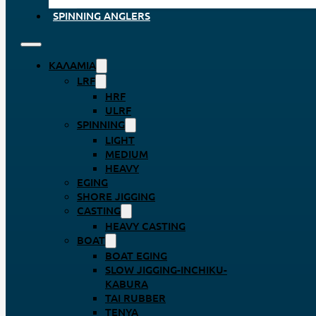
SPINNING ANGLERS
ΚΑΛΆΜΙΑ
LRF
HRF
ULRF
SPINNING
LIGHT
MEDIUM
HEAVY
EGING
SHORE JIGGING
CASTING
HEAVY CASTING
BOAT
BOAT EGING
SLOW JIGGING-INCHIKU-
KABURA
TAI RUBBER
TENYA