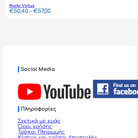
Ryobi Virtus
Price
€
50,40
–
€
57,00
range:
€50,40
through
€57,00
Social Media
Πληροφορίες
Σχετικά με εμάς
Όροι χρήσης
Τρόποι Πληρωμής
Κόστος και τρόποι Αποστολής