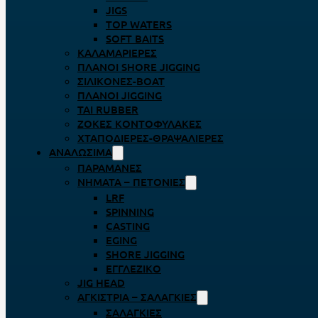
JIGS
TOP WATERS
SOFT BAITS
ΚΑΛΑΜΑΡΙΈΡΕΣ
ΠΛΆΝΟΙ SHORE JIGGING
ΣΙΛΙΚΌΝΕΣ-BOAT
ΠΛΆΝΟΙ JIGGING
TAI RUBBER
ΖΌΚΕΣ ΚΟΝΤΟΦΎΛΑΚΕΣ
ΧΤΑΠΟΔΙΈΡΕΣ-ΘΡΑΨΑΛΙΈΡΕΣ
ΑΝΑΛΏΣΙΜΑ
ΠΑΡΑΜΆΝΕΣ
ΝΉΜΑΤΑ – ΠΕΤΟΝΙΈΣ
LRF
SPINNING
CASTING
EGING
SHORE JIGGING
ΕΓΓΛΈΖΙΚΟ
JIG HEAD
ΑΓΚΊΣΤΡΙΑ – ΣΑΛΑΓΚΙΈΣ
ΣΑΛΑΓΚΙΈΣ