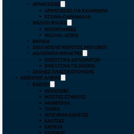
ΑΡΜΑΤΩΣΙΈΣ
ΑΡΜΑΤΩΣΙΈΣ-ΓΙΑ-ΚΑΛΑΜΆΡΙΑ
ΈΤΟΙΜΑ-ΠΑΡΆΜΑΛΛΑ
ΦΕΛΛΟΊ-BULDO
ΜΠΟΜΠΆΡΔΕΣ
ΦΕΛΛΟΊ -ΑΠΊΚΟ
ΒΑΡΊΔΙΑ
SISSY-ΑΠΕΛΕΥΘΕΡΟΤΈΣ ΜΟΛΥΒΙΟΎ
ΔΟΛΏΜΑΤΑ-ΜΑΛΆΓΡΕΣ
ΕΝΙΣΧΥΤΙΚΆ ΔΟΛΩΜΆΤΩΝ
ΕΝΙΣΧΥΤΙΚΆ ΓΙΑ EGGING
ΣΚΌΝΕΣ ΠΛΑΣΤΙΚΟΠΟΊΗΣΗΣ
ΑΞΕΣΟΥΆΡ ΑΛΙΕΊΑΣ
ΈΝΔΥΣΗ
ΜΠΛΟΎΖΕΣ
ΜΠΌΤΕΣ ΣΤΉΘΟΥΣ
ΑΔΙΆΒΡΟΧΑ
ΓΙΛΈΚΑ
ΜΠΟΥΦΆΝ-ΖΑΚΈΤΕΣ
ΚΆΛΤΣΕΣ
ΚΑΠΈΛΑ
ΣΚΟΎΦΟΙ