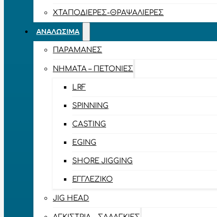
ΧΤΑΠΟΔΙΈΡΕΣ-ΘΡΑΨΑΛΙΈΡΕΣ
ΑΝΑΛΏΣΙΜΑ
ΠΑΡΑΜΆΝΕΣ
ΝΉΜΑΤΑ – ΠΕΤΟΝΙΈΣ
LRF
SPINNING
CASTING
EGING
SHORE JIGGING
ΕΓΓΛΈΖΙΚΟ
JIG HEAD