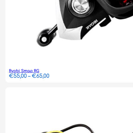
Ryobi Smap RG
Price
€
55,00
–
€
65,00
range:
€55,00
through
€65,00