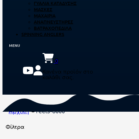
ΓΥΑΛΙΆ ΚΑΤΆΔΥΣΗΣ
ΜΆΣΚΕΣ
ΜΑΧΑΊΡΙΑ
ΑΝΑΠΝΕΥΣΤΉΡΕΣ
ΒΑΤΡΑΧΟΠΈΔΙΛΑ
SPINNING ANGLERS
0
Κανένα προϊόν στο
καλάθι σας.
Αρχική
reels-5000
Φίλτρα