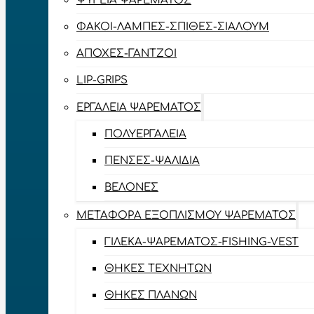
ΨΥΓΕΊΑ ΨΑΡΈΜΑΤΟΣ
ΦΑΚΟΊ-ΛΆΜΠΕΣ-ΣΠΊΘΕΣ-ΣΊΑΛΟΥΜ
ΑΠΌΧΕΣ-ΓΆΝΤΖΟΙ
LIP-GRIPS
EΡΓΑΛΕΊΑ ΨΑΡΈΜΑΤΟΣ
ΠΟΛΥΕΡΓΑΛΕΊΑ
ΠΈΝΣΕΣ-ΨΑΛΊΔΙΑ
ΒΕΛΌΝΕΣ
ΜΕΤΑΦΟΡΆ ΕΞΟΠΛΙΣΜΟΎ ΨΑΡΈΜΑΤΟΣ
ΓΙΛΈΚΑ-ΨΑΡΈΜΑΤΟΣ-FISHING-VEST
ΘΉΚΕΣ ΤΕΧΝΗΤΏΝ
ΘΉΚΕΣ ΠΛΆΝΩΝ