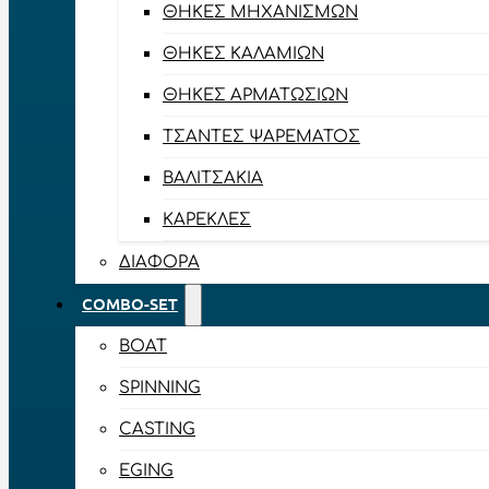
ΘΉΚΕΣ ΜΗΧΑΝΙΣΜΏΝ
ΘΉΚΕΣ ΚΑΛΑΜΙΏΝ
ΘΉΚΕΣ ΑΡΜΑΤΩΣΙΏΝ
ΤΣΆΝΤΕΣ ΨΑΡΈΜΑΤΟΣ
ΒΑΛΙΤΣΆΚΙΑ
ΚΑΡΈΚΛΕΣ
ΔΙΆΦΟΡΑ
COMBO-SET
BOAT
SPINNING
CASTING
EGING