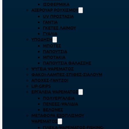
ΙΣΟΘΕΡΜΙΚΆ
ΑΞΕΡΟΥΆΡ ΡΟΥΧΙΣΜΟΎ
UV ΠΡΟΣΤΑΣΊΑ
ΓΆΝΤΙΑ
ΓΚΈΤΕΣ ΛΑΊΜΟΥ
ΓΥΑΛΙΆ
ΥΠΌΔΗΣΗ
ΜΠΌΤΕΣ
ΠΑΠΟΎΤΣΙΑ
ΜΠΟΤΆΚΙΑ
ΠΑΠΟΎΤΣΙΑ ΘΑΛΆΣΣΗΣ
ΨΥΓΕΊΑ ΨΑΡΈΜΑΤΟΣ
ΦΑΚΟΊ-ΛΆΜΠΕΣ-ΣΠΊΘΕΣ-ΣΊΑΛΟΥΜ
ΑΠΌΧΕΣ-ΓΆΝΤΖΟΙ
LIP-GRIPS
EΡΓΑΛΕΊΑ ΨΑΡΈΜΑΤΟΣ
ΠΟΛΥΕΡΓΑΛΕΊΑ
ΠΈΝΣΕΣ-ΨΑΛΊΔΙΑ
ΒΕΛΌΝΕΣ
ΜΕΤΑΦΟΡΆ ΕΞΟΠΛΙΣΜΟΎ
ΨΑΡΈΜΑΤΟΣ
ΓΙΛΈΚΑ-ΨΑΡΈΜΑΤΟΣ-FISHING-