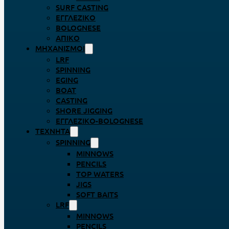
SURF CASTING
ΕΓΓΛΈΖΙΚΟ
BOLOGNESE
ΑΠΊΚΟ
ΜΗΧΑΝΙΣΜΟΊ
LRF
SPINNING
EGING
BOAT
CASTING
SHORE JIGGING
ΕΓΓΛΈΖΙΚΟ-BOLOGNESE
ΤΕΧΝΗΤΆ
SPINNING
MINNOWS
PENCILS
TOP WATERS
JIGS
SOFT BAITS
LRF
MINNOWS
PENCILS