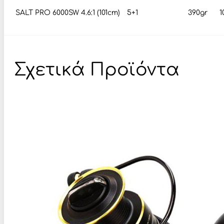
SALT PRO 6000SW
4.6:1 (101cm)
5+1
390gr
1
Σχετικά Προϊόντα