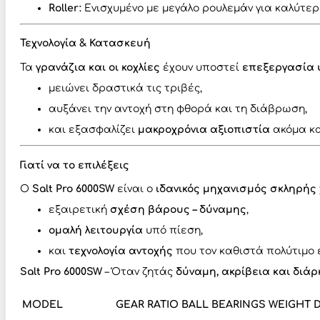
Roller:
Ενισχυμένο με μεγάλο ρουλεμάν για καλύτερ
Τεχνολογία & Κατασκευή
Τα
γρανάζια και οι κοχλίες
έχουν υποστεί
επεξεργασία υ
μειώνει δραστικά τις τριβές,
αυξάνει την αντοχή στη φθορά και τη διάβρωση,
και εξασφαλίζει
μακροχρόνια αξιοπιστία
ακόμα κα
Γιατί να το επιλέξεις
Ο
Salt Pro 6000SW
είναι ο
ιδανικός μηχανισμός σκληρής
εξαιρετική
σχέση βάρους – δύναμης
,
ομαλή λειτουργία
υπό πίεση,
και
τεχνολογία αντοχής
που τον καθιστά πολύτιμο 
Salt Pro 6000SW
– Όταν ζητάς
δύναμη, ακρίβεια και διάρ
MODEL
GEAR RATIO
BALL BEARINGS
WEIGHT