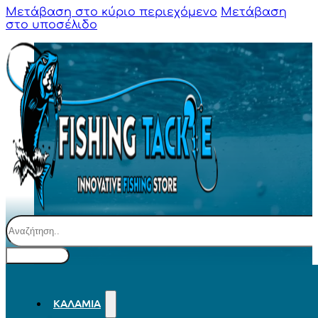
Μετάβαση στο κύριο περιεχόμενο
Μετάβαση
στο υποσέλιδο
Αναζήτηση
ΚΑΛΆΜΙΑ