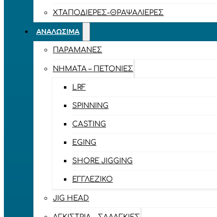
ΧΤΑΠΟΔΙΈΡΕΣ-ΘΡΑΨΑΛΙΈΡΕΣ
ΑΝΑΛΏΣΙΜΑ
ΠΑΡΑΜΆΝΕΣ
ΝΉΜΑΤΑ – ΠΕΤΟΝΙΈΣ
LRF
SPINNING
CASTING
EGING
SHORE JIGGING
ΕΓΓΛΈΖΙΚΟ
JIG HEAD