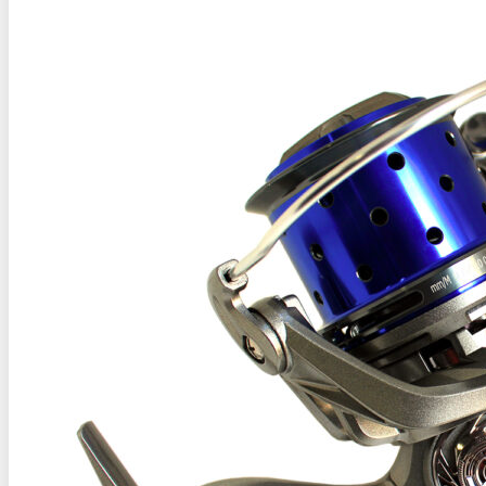
€50,40
through
€57,00