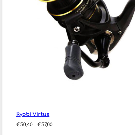
Ryobi Virtus
Price
€
50,40
–
€
57,00
range: