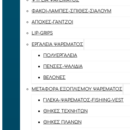
ΨΥΓΕΊΑ ΨΑΡΈΜΑΤΟΣ
ΦΑΚΟΊ-ΛΆΜΠΕΣ-ΣΠΊΘΕΣ-ΣΊΑΛΟΥΜ
ΑΠΌΧΕΣ-ΓΆΝΤΖΟΙ
LIP-GRIPS
EΡΓΑΛΕΊΑ ΨΑΡΈΜΑΤΟΣ
ΠΟΛΥΕΡΓΑΛΕΊΑ
ΠΈΝΣΕΣ-ΨΑΛΊΔΙΑ
ΒΕΛΌΝΕΣ
ΜΕΤΑΦΟΡΆ ΕΞΟΠΛΙΣΜΟΎ ΨΑΡΈΜΑΤΟΣ
ΓΙΛΈΚΑ-ΨΑΡΈΜΑΤΟΣ-FISHING-VEST
ΘΉΚΕΣ ΤΕΧΝΗΤΏΝ
ΘΉΚΕΣ ΠΛΆΝΩΝ