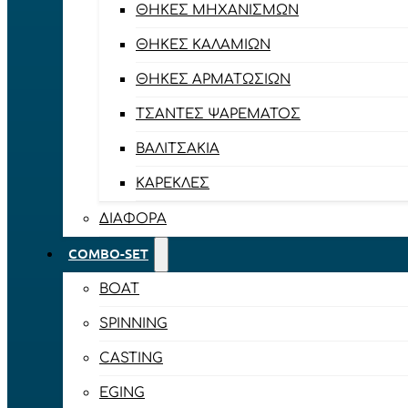
ΘΉΚΕΣ ΜΗΧΑΝΙΣΜΏΝ
ΘΉΚΕΣ ΚΑΛΑΜΙΏΝ
ΘΉΚΕΣ ΑΡΜΑΤΩΣΙΏΝ
ΤΣΆΝΤΕΣ ΨΑΡΈΜΑΤΟΣ
ΒΑΛΙΤΣΆΚΙΑ
ΚΑΡΈΚΛΕΣ
ΔΙΆΦΟΡΑ
COMBO-SET
BOAT
SPINNING
CASTING
EGING