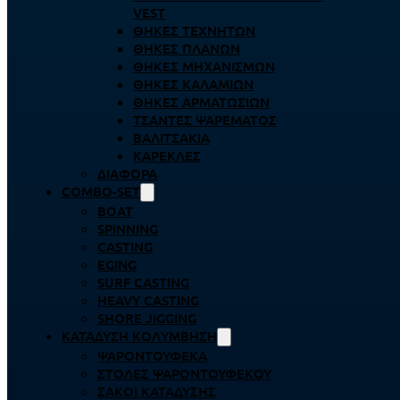
VEST
ΘΉΚΕΣ ΤΕΧΝΗΤΏΝ
ΘΉΚΕΣ ΠΛΆΝΩΝ
ΘΉΚΕΣ ΜΗΧΑΝΙΣΜΏΝ
ΘΉΚΕΣ ΚΑΛΑΜΙΏΝ
ΘΉΚΕΣ ΑΡΜΑΤΩΣΙΏΝ
ΤΣΆΝΤΕΣ ΨΑΡΈΜΑΤΟΣ
ΒΑΛΙΤΣΆΚΙΑ
ΚΑΡΈΚΛΕΣ
ΔΙΆΦΟΡΑ
COMBO-SET
BOAT
SPINNING
CASTING
EGING
SURF CASTING
HEAVY CASTING
SHORE JIGGING
ΚΑΤΆΔΥΣΗ ΚΟΛΎΜΒΗΣΗ
ΨΑΡΟΝΤΟΎΦΕΚΑ
ΣΤΟΛΈΣ ΨΑΡΟΝΤΟΎΦΕΚΟΥ
ΣΆΚΟΙ ΚΑΤΆΔΥΣΗΣ