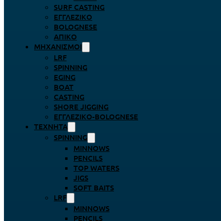
SURF CASTING
ΕΓΓΛΈΖΙΚΟ
BOLOGNESE
ΑΠΊΚΟ
ΜΗΧΑΝΙΣΜΟΊ
LRF
SPINNING
EGING
BOAT
CASTING
SHORE JIGGING
ΕΓΓΛΈΖΙΚΟ-BOLOGNESE
ΤΕΧΝΗΤΆ
SPINNING
MINNOWS
PENCILS
TOP WATERS
JIGS
SOFT BAITS
LRF
MINNOWS
PENCILS