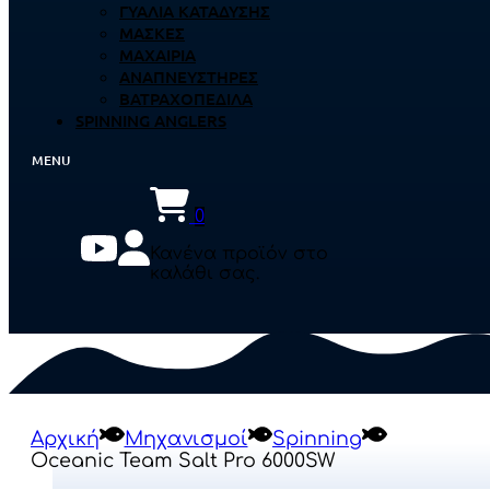
ΓΥΑΛΙΆ ΚΑΤΆΔΥΣΗΣ
ΜΆΣΚΕΣ
ΜΑΧΑΊΡΙΑ
ΑΝΑΠΝΕΥΣΤΉΡΕΣ
ΒΑΤΡΑΧΟΠΈΔΙΛΑ
SPINNING ANGLERS
0
Κανένα προϊόν στο
καλάθι σας.
Αρχική
Μηχανισμοί
Spinning
Oceanic Team Salt Pro 6000SW