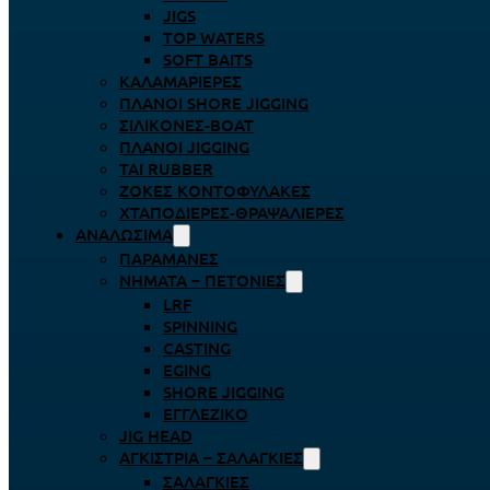
JIGS
TOP WATERS
SOFT BAITS
ΚΑΛΑΜΑΡΙΈΡΕΣ
ΠΛΆΝΟΙ SHORE JIGGING
ΣΙΛΙΚΌΝΕΣ-BOAT
ΠΛΆΝΟΙ JIGGING
TAI RUBBER
ΖΌΚΕΣ ΚΟΝΤΟΦΎΛΑΚΕΣ
ΧΤΑΠΟΔΙΈΡΕΣ-ΘΡΑΨΑΛΙΈΡΕΣ
ΑΝΑΛΏΣΙΜΑ
ΠΑΡΑΜΆΝΕΣ
ΝΉΜΑΤΑ – ΠΕΤΟΝΙΈΣ
LRF
SPINNING
CASTING
EGING
SHORE JIGGING
ΕΓΓΛΈΖΙΚΟ
JIG HEAD
ΑΓΚΊΣΤΡΙΑ – ΣΑΛΑΓΚΙΈΣ
ΣΑΛΑΓΚΙΈΣ