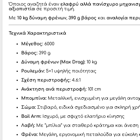
Όποιος αναζητά έναν
ελαφρύ αλλά πανίσχυρο μηχανισ
αξιοπιστία
σε προσιτή τιμή.
Με
10 kg δύναμη φρένων
,
390 g βάρος
και
αναλογία περι
Τεχνικά Χαρακτηριστικά
Μέγεθος:
6000
Βάρος:
390 g
Δύναμη φρένων (Max Drag):
10 kg
Ρουλεμάν:
5+1 υψηλής ποιότητας
Σχέση περιστροφής:
4.6:1
Ανάκτηση ανά περιστροφή:
101 cm
Μπομπίνα:
Μεταλλική, ενισχυμένη για μεγάλη αντο
Σώμα:
Στιβαρό, ειδικά σχεδιασμένο για σκληρή χρ
Bail Arm:
Ισχυρό, με σφιχτό ελατήριο κίνησης
Λαβή:
Με “μπίλια” για σταθερό κράτημα και άνεση 
Φρένα:
Μεγάλη, εργονομική πεταλούδα για εύκολη 