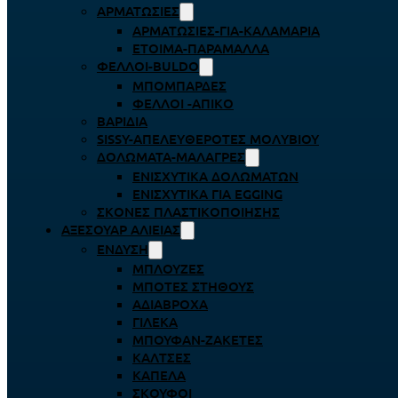
ΑΡΜΑΤΩΣΙΈΣ
ΑΡΜΑΤΩΣΙΈΣ-ΓΙΑ-ΚΑΛΑΜΆΡΙΑ
ΈΤΟΙΜΑ-ΠΑΡΆΜΑΛΛΑ
ΦΕΛΛΟΊ-BULDO
ΜΠΟΜΠΆΡΔΕΣ
ΦΕΛΛΟΊ -ΑΠΊΚΟ
ΒΑΡΊΔΙΑ
SISSY-ΑΠΕΛΕΥΘΕΡΟΤΈΣ ΜΟΛΥΒΙΟΎ
ΔΟΛΏΜΑΤΑ-ΜΑΛΆΓΡΕΣ
ΕΝΙΣΧΥΤΙΚΆ ΔΟΛΩΜΆΤΩΝ
ΕΝΙΣΧΥΤΙΚΆ ΓΙΑ EGGING
ΣΚΌΝΕΣ ΠΛΑΣΤΙΚΟΠΟΊΗΣΗΣ
ΑΞΕΣΟΥΆΡ ΑΛΙΕΊΑΣ
ΈΝΔΥΣΗ
ΜΠΛΟΎΖΕΣ
ΜΠΌΤΕΣ ΣΤΉΘΟΥΣ
ΑΔΙΆΒΡΟΧΑ
ΓΙΛΈΚΑ
ΜΠΟΥΦΆΝ-ΖΑΚΈΤΕΣ
ΚΆΛΤΣΕΣ
ΚΑΠΈΛΑ
ΣΚΟΎΦΟΙ