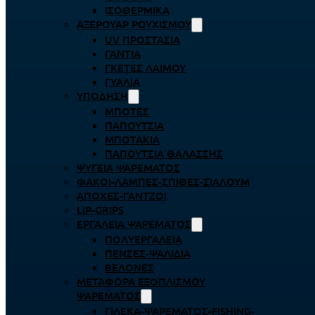
ΙΣΟΘΕΡΜΙΚΆ
ΑΞΕΡΟΥΆΡ ΡΟΥΧΙΣΜΟΎ
UV ΠΡΟΣΤΑΣΊΑ
ΓΆΝΤΙΑ
ΓΚΈΤΕΣ ΛΑΊΜΟΥ
ΓΥΑΛΙΆ
ΥΠΌΔΗΣΗ
ΜΠΌΤΕΣ
ΠΑΠΟΎΤΣΙΑ
ΜΠΟΤΆΚΙΑ
ΠΑΠΟΎΤΣΙΑ ΘΑΛΆΣΣΗΣ
ΨΥΓΕΊΑ ΨΑΡΈΜΑΤΟΣ
ΦΑΚΟΊ-ΛΆΜΠΕΣ-ΣΠΊΘΕΣ-ΣΊΑΛΟΥΜ
ΑΠΌΧΕΣ-ΓΆΝΤΖΟΙ
LIP-GRIPS
EΡΓΑΛΕΊΑ ΨΑΡΈΜΑΤΟΣ
ΠΟΛΥΕΡΓΑΛΕΊΑ
ΠΈΝΣΕΣ-ΨΑΛΊΔΙΑ
ΒΕΛΌΝΕΣ
ΜΕΤΑΦΟΡΆ ΕΞΟΠΛΙΣΜΟΎ
ΨΑΡΈΜΑΤΟΣ
ΓΙΛΈΚΑ-ΨΑΡΈΜΑΤΟΣ-FISHING-