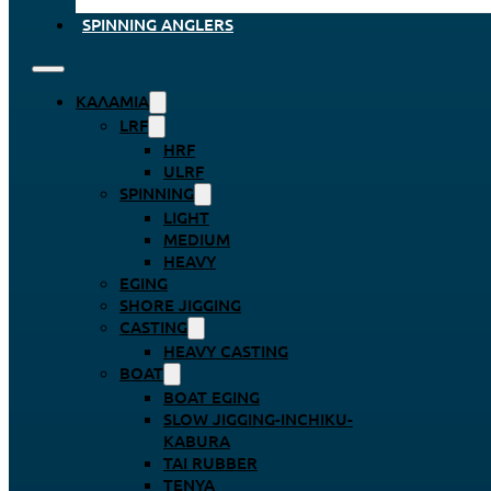
SPINNING ANGLERS
ΚΑΛΆΜΙΑ
LRF
HRF
ULRF
SPINNING
LIGHT
MEDIUM
HEAVY
EGING
SHORE JIGGING
CASTING
HEAVY CASTING
BOAT
BOAT EGING
SLOW JIGGING-INCHIKU-
KABURA
TAI RUBBER
TENYA