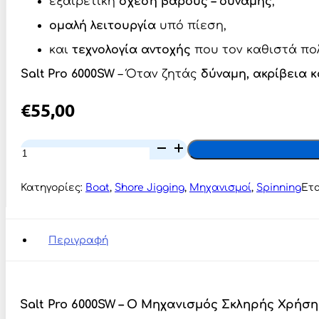
εξαιρετική
σχέση βάρους – δύναμης
,
ομαλή λειτουργία
υπό πίεση,
και
τεχνολογία αντοχής
που τον καθιστά πολ
Salt Pro 6000SW
– Όταν ζητάς
δύναμη, ακρίβεια κ
€
55,00
Oceanic
Team
Salt
Pro
Κατηγορίες:
Boat
,
Shore Jigging
,
Μηχανισμοί
,
Spinning
Ετ
6000SW
ποσότητα
Περιγραφή
Salt Pro 6000SW – Ο Μηχανισμός Σκληρής Χρήσης