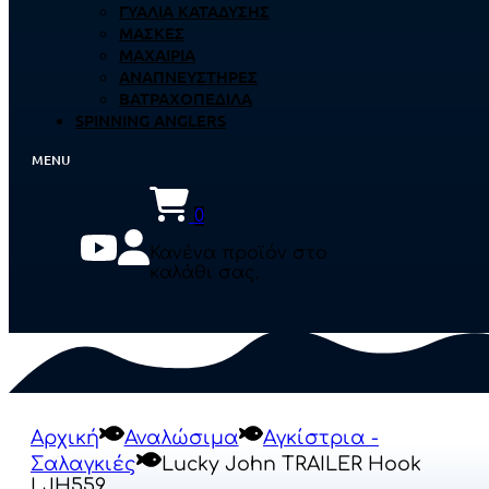
ΓΥΑΛΙΆ ΚΑΤΆΔΥΣΗΣ
ΜΆΣΚΕΣ
ΜΑΧΑΊΡΙΑ
ΑΝΑΠΝΕΥΣΤΉΡΕΣ
ΒΑΤΡΑΧΟΠΈΔΙΛΑ
SPINNING ANGLERS
0
Κανένα προϊόν στο
καλάθι σας.
Αρχική
Αναλώσιμα
Αγκίστρια -
Σαλαγκιές
Lucky John TRAILER Hook
LJH559