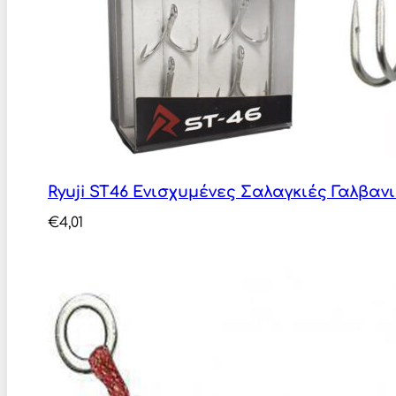
Ryuji ST46 Ενισχυμένες Σαλαγκιές Γαλβαν
€
4,01