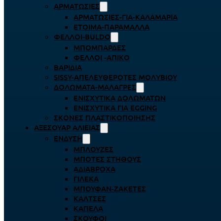
ΑΡΜΑΤΩΣΙΈΣ
ΑΡΜΑΤΩΣΙΈΣ-ΓΙΑ-ΚΑΛΑΜΆΡΙΑ
ΈΤΟΙΜΑ-ΠΑΡΆΜΑΛΛΑ
ΦΕΛΛΟΊ-BULDO
ΜΠΟΜΠΆΡΔΕΣ
ΦΕΛΛΟΊ -ΑΠΊΚΟ
ΒΑΡΊΔΙΑ
SISSY-ΑΠΕΛΕΥΘΕΡΟΤΈΣ ΜΟΛΥΒΙΟΎ
ΔΟΛΏΜΑΤΑ-ΜΑΛΆΓΡΕΣ
ΕΝΙΣΧΥΤΙΚΆ ΔΟΛΩΜΆΤΩΝ
ΕΝΙΣΧΥΤΙΚΆ ΓΙΑ EGGING
ΣΚΌΝΕΣ ΠΛΑΣΤΙΚΟΠΟΊΗΣΗΣ
ΑΞΕΣΟΥΆΡ ΑΛΙΕΊΑΣ
ΈΝΔΥΣΗ
ΜΠΛΟΎΖΕΣ
ΜΠΌΤΕΣ ΣΤΉΘΟΥΣ
ΑΔΙΆΒΡΟΧΑ
ΓΙΛΈΚΑ
ΜΠΟΥΦΆΝ-ΖΑΚΈΤΕΣ
ΚΆΛΤΣΕΣ
ΚΑΠΈΛΑ
ΣΚΟΎΦΟΙ