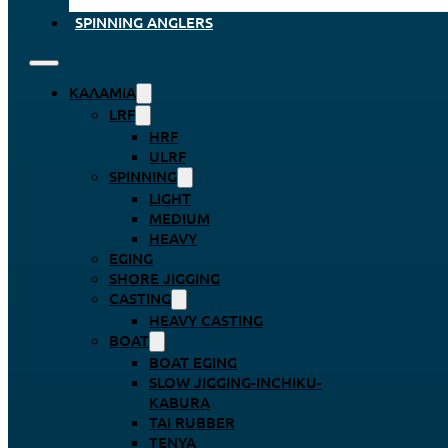
SPINNING ANGLERS
ΚΑΛΆΜΙΑ
LRF
HRF
ULRF
SPINNING
LIGHT
MEDIUM
HEAVY
EGING
SHORE JIGGING
CASTING
HEAVY CASTING
BOAT
BOAT EGING
SLOW JIGGING-INCHIKU-
KABURA
TAI RUBBER
TENYA