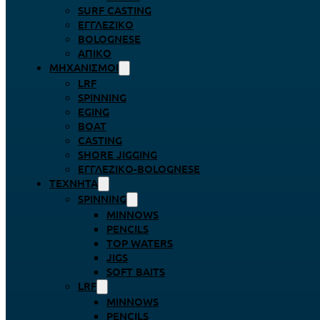
SURF CASTING
ΕΓΓΛΈΖΙΚΟ
BOLOGNESE
ΑΠΊΚΟ
ΜΗΧΑΝΙΣΜΟΊ
LRF
SPINNING
EGING
BOAT
CASTING
SHORE JIGGING
ΕΓΓΛΈΖΙΚΟ-BOLOGNESE
ΤΕΧΝΗΤΆ
SPINNING
MINNOWS
PENCILS
TOP WATERS
JIGS
SOFT BAITS
LRF
MINNOWS
PENCILS