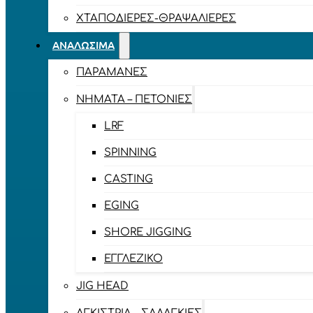
ΧΤΑΠΟΔΙΈΡΕΣ-ΘΡΑΨΑΛΙΈΡΕΣ
ΑΝΑΛΏΣΙΜΑ
ΠΑΡΑΜΆΝΕΣ
ΝΉΜΑΤΑ – ΠΕΤΟΝΙΈΣ
LRF
SPINNING
CASTING
EGING
SHORE JIGGING
ΕΓΓΛΈΖΙΚΟ
JIG HEAD