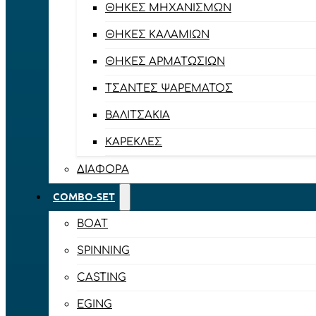
ΘΉΚΕΣ ΜΗΧΑΝΙΣΜΏΝ
ΘΉΚΕΣ ΚΑΛΑΜΙΏΝ
ΘΉΚΕΣ ΑΡΜΑΤΩΣΙΏΝ
ΤΣΆΝΤΕΣ ΨΑΡΈΜΑΤΟΣ
ΒΑΛΙΤΣΆΚΙΑ
ΚΑΡΈΚΛΕΣ
ΔΙΆΦΟΡΑ
COMBO-SET
BOAT
SPINNING
CASTING
EGING