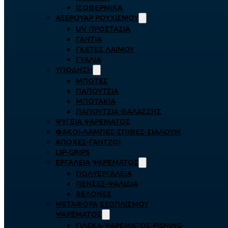
ΙΣΟΘΕΡΜΙΚΆ
ΑΞΕΡΟΥΆΡ ΡΟΥΧΙΣΜΟΎ
UV ΠΡΟΣΤΑΣΊΑ
ΓΆΝΤΙΑ
ΓΚΈΤΕΣ ΛΑΊΜΟΥ
ΓΥΑΛΙΆ
ΥΠΌΔΗΣΗ
ΜΠΌΤΕΣ
ΠΑΠΟΎΤΣΙΑ
ΜΠΟΤΆΚΙΑ
ΠΑΠΟΎΤΣΙΑ ΘΑΛΆΣΣΗΣ
ΨΥΓΕΊΑ ΨΑΡΈΜΑΤΟΣ
ΦΑΚΟΊ-ΛΆΜΠΕΣ-ΣΠΊΘΕΣ-ΣΊΑΛΟΥΜ
ΑΠΌΧΕΣ-ΓΆΝΤΖΟΙ
LIP-GRIPS
EΡΓΑΛΕΊΑ ΨΑΡΈΜΑΤΟΣ
ΠΟΛΥΕΡΓΑΛΕΊΑ
ΠΈΝΣΕΣ-ΨΑΛΊΔΙΑ
ΒΕΛΌΝΕΣ
ΜΕΤΑΦΟΡΆ ΕΞΟΠΛΙΣΜΟΎ
ΨΑΡΈΜΑΤΟΣ
ΓΙΛΈΚΑ-ΨΑΡΈΜΑΤΟΣ-FISHING-