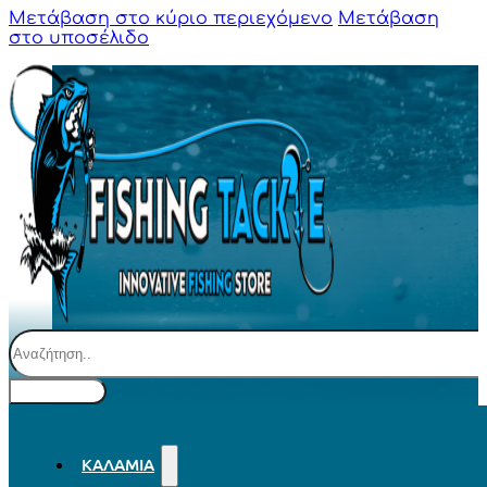
Μετάβαση στο κύριο περιεχόμενο
Μετάβαση
στο υποσέλιδο
Αναζήτηση
ΚΑΛΆΜΙΑ