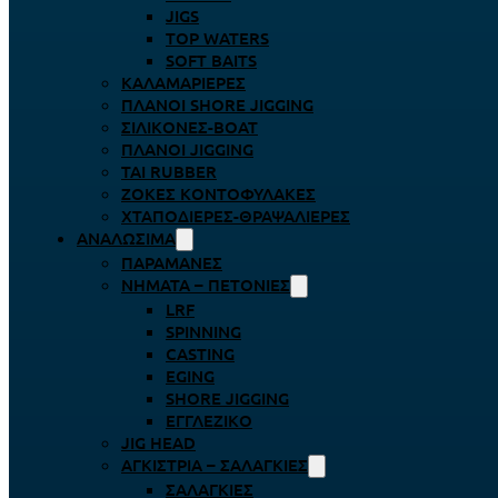
JIGS
TOP WATERS
SOFT BAITS
ΚΑΛΑΜΑΡΙΈΡΕΣ
ΠΛΆΝΟΙ SHORE JIGGING
ΣΙΛΙΚΌΝΕΣ-BOAT
ΠΛΆΝΟΙ JIGGING
TAI RUBBER
ΖΌΚΕΣ ΚΟΝΤΟΦΎΛΑΚΕΣ
ΧΤΑΠΟΔΙΈΡΕΣ-ΘΡΑΨΑΛΙΈΡΕΣ
ΑΝΑΛΏΣΙΜΑ
ΠΑΡΑΜΆΝΕΣ
ΝΉΜΑΤΑ – ΠΕΤΟΝΙΈΣ
LRF
SPINNING
CASTING
EGING
SHORE JIGGING
ΕΓΓΛΈΖΙΚΟ
JIG HEAD
ΑΓΚΊΣΤΡΙΑ – ΣΑΛΑΓΚΙΈΣ
ΣΑΛΑΓΚΙΈΣ