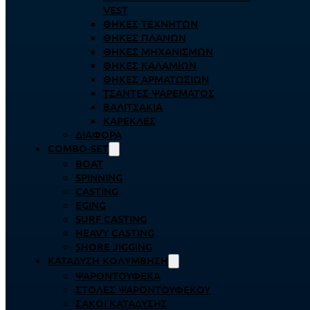
VEST
ΘΉΚΕΣ ΤΕΧΝΗΤΏΝ
ΘΉΚΕΣ ΠΛΆΝΩΝ
ΘΉΚΕΣ ΜΗΧΑΝΙΣΜΏΝ
ΘΉΚΕΣ ΚΑΛΑΜΙΏΝ
ΘΉΚΕΣ ΑΡΜΑΤΩΣΙΏΝ
ΤΣΆΝΤΕΣ ΨΑΡΈΜΑΤΟΣ
ΒΑΛΙΤΣΆΚΙΑ
ΚΑΡΈΚΛΕΣ
ΔΙΆΦΟΡΑ
COMBO-SET
BOAT
SPINNING
CASTING
EGING
SURF CASTING
HEAVY CASTING
SHORE JIGGING
ΚΑΤΆΔΥΣΗ ΚΟΛΎΜΒΗΣΗ
ΨΑΡΟΝΤΟΎΦΕΚΑ
ΣΤΟΛΈΣ ΨΑΡΟΝΤΟΎΦΕΚΟΥ
ΣΆΚΟΙ ΚΑΤΆΔΥΣΗΣ