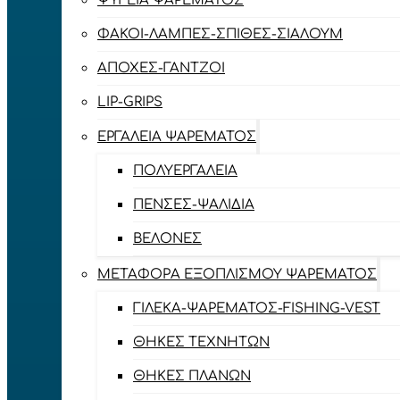
ΨΥΓΕΊΑ ΨΑΡΈΜΑΤΟΣ
ΦΑΚΟΊ-ΛΆΜΠΕΣ-ΣΠΊΘΕΣ-ΣΊΑΛΟΥΜ
ΑΠΌΧΕΣ-ΓΆΝΤΖΟΙ
LIP-GRIPS
EΡΓΑΛΕΊΑ ΨΑΡΈΜΑΤΟΣ
ΠΟΛΥΕΡΓΑΛΕΊΑ
ΠΈΝΣΕΣ-ΨΑΛΊΔΙΑ
ΒΕΛΌΝΕΣ
ΜΕΤΑΦΟΡΆ ΕΞΟΠΛΙΣΜΟΎ ΨΑΡΈΜΑΤΟΣ
ΓΙΛΈΚΑ-ΨΑΡΈΜΑΤΟΣ-FISHING-VEST
ΘΉΚΕΣ ΤΕΧΝΗΤΏΝ
ΘΉΚΕΣ ΠΛΆΝΩΝ