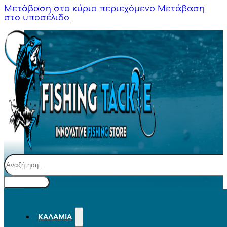
Μετάβαση στο κύριο περιεχόμενο
Μετάβαση
στο υποσέλιδο
Αναζήτηση
ΚΑΛΆΜΙΑ