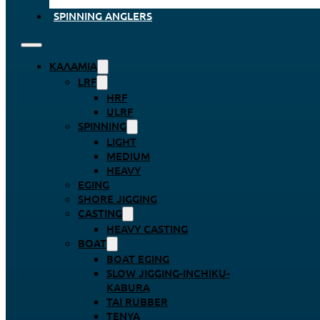
SPINNING ANGLERS
ΚΑΛΆΜΙΑ
LRF
HRF
ULRF
SPINNING
LIGHT
MEDIUM
HEAVY
EGING
SHORE JIGGING
CASTING
HEAVY CASTING
BOAT
BOAT EGING
SLOW JIGGING-INCHIKU-
KABURA
TAI RUBBER
TENYA