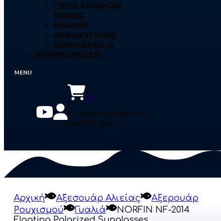
ΓΥΑΛΙΆ ΚΑΤΆΔΥΣΗΣ
ΜΆΣΚΕΣ
ΜΑΧΑΊΡΙΑ
ΑΝΑΠΝΕΥΣΤΉΡΕΣ
ΒΑΤΡΑΧΟΠΈΔΙΛΑ
SPINNING ANGLERS
0
Κανένα προϊόν στο
καλάθι σας.
Αρχική
Αξεσουάρ Αλιείας
Αξερουάρ
Ρουχισμού
Γυαλιά
NORFIN NF-2014
Floating Polarized Sunglasses