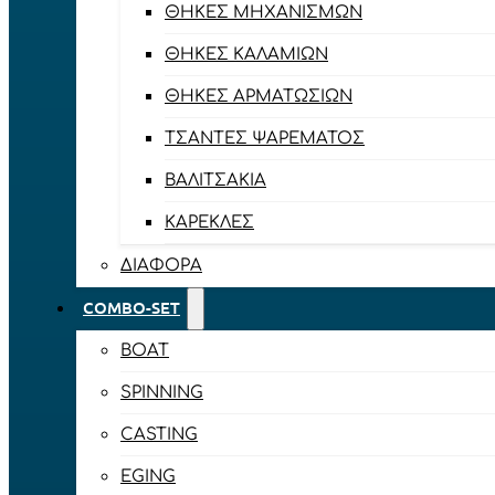
ΘΉΚΕΣ ΜΗΧΑΝΙΣΜΏΝ
ΘΉΚΕΣ ΚΑΛΑΜΙΏΝ
ΘΉΚΕΣ ΑΡΜΑΤΩΣΙΏΝ
ΤΣΆΝΤΕΣ ΨΑΡΈΜΑΤΟΣ
ΒΑΛΙΤΣΆΚΙΑ
ΚΑΡΈΚΛΕΣ
ΔΙΆΦΟΡΑ
COMBO-SET
BOAT
SPINNING
CASTING
EGING