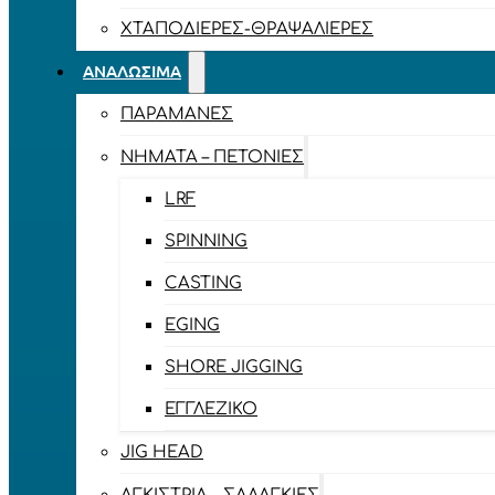
ΧΤΑΠΟΔΙΈΡΕΣ-ΘΡΑΨΑΛΙΈΡΕΣ
ΑΝΑΛΏΣΙΜΑ
ΠΑΡΑΜΆΝΕΣ
ΝΉΜΑΤΑ – ΠΕΤΟΝΙΈΣ
LRF
SPINNING
CASTING
EGING
SHORE JIGGING
ΕΓΓΛΈΖΙΚΟ
JIG HEAD