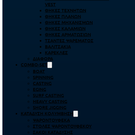
VEST
ΘΉΚΕΣ ΤΕΧΝΗΤΏΝ
ΘΉΚΕΣ ΠΛΆΝΩΝ
ΘΉΚΕΣ ΜΗΧΑΝΙΣΜΏΝ
ΘΉΚΕΣ ΚΑΛΑΜΙΏΝ
ΘΉΚΕΣ ΑΡΜΑΤΩΣΙΏΝ
ΤΣΆΝΤΕΣ ΨΑΡΈΜΑΤΟΣ
ΒΑΛΙΤΣΆΚΙΑ
ΚΑΡΈΚΛΕΣ
ΔΙΆΦΟΡΑ
COMBO-SET
BOAT
SPINNING
CASTING
EGING
SURF CASTING
HEAVY CASTING
SHORE JIGGING
ΚΑΤΆΔΥΣΗ ΚΟΛΎΜΒΗΣΗ
ΨΑΡΟΝΤΟΎΦΕΚΑ
ΣΤΟΛΈΣ ΨΑΡΟΝΤΟΎΦΕΚΟΥ
ΣΆΚΟΙ ΚΑΤΆΔΥΣΗΣ