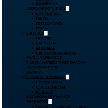
ΙΣΟΘΕΡΜΙΚΆ
ΑΞΕΡΟΥΆΡ ΡΟΥΧΙΣΜΟΎ
UV ΠΡΟΣΤΑΣΊΑ
ΓΆΝΤΙΑ
ΓΚΈΤΕΣ ΛΑΊΜΟΥ
ΓΥΑΛΙΆ
ΥΠΌΔΗΣΗ
ΜΠΌΤΕΣ
ΠΑΠΟΎΤΣΙΑ
ΜΠΟΤΆΚΙΑ
ΠΑΠΟΎΤΣΙΑ ΘΑΛΆΣΣΗΣ
ΨΥΓΕΊΑ ΨΑΡΈΜΑΤΟΣ
ΦΑΚΟΊ-ΛΆΜΠΕΣ-ΣΠΊΘΕΣ-ΣΊΑΛΟΥΜ
ΑΠΌΧΕΣ-ΓΆΝΤΖΟΙ
LIP-GRIPS
EΡΓΑΛΕΊΑ ΨΑΡΈΜΑΤΟΣ
ΠΟΛΥΕΡΓΑΛΕΊΑ
ΠΈΝΣΕΣ-ΨΑΛΊΔΙΑ
ΒΕΛΌΝΕΣ
ΜΕΤΑΦΟΡΆ ΕΞΟΠΛΙΣΜΟΎ
ΨΑΡΈΜΑΤΟΣ
ΓΙΛΈΚΑ-ΨΑΡΈΜΑΤΟΣ-FISHING-