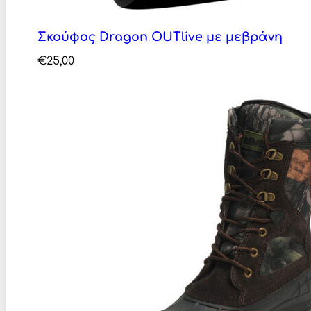
Σκούφος Dragon OUTlive με μεβράνη
€
25,00