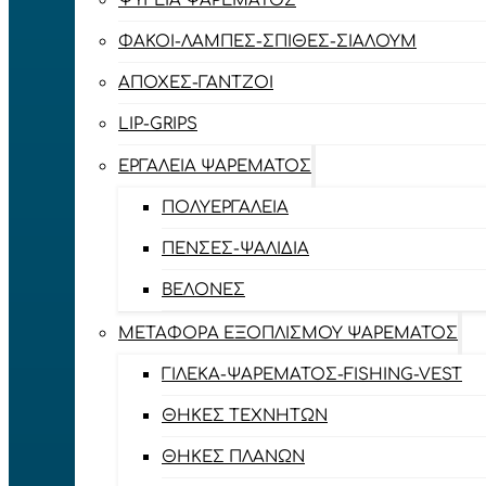
ΨΥΓΕΊΑ ΨΑΡΈΜΑΤΟΣ
ΦΑΚΟΊ-ΛΆΜΠΕΣ-ΣΠΊΘΕΣ-ΣΊΑΛΟΥΜ
ΑΠΌΧΕΣ-ΓΆΝΤΖΟΙ
LIP-GRIPS
EΡΓΑΛΕΊΑ ΨΑΡΈΜΑΤΟΣ
ΠΟΛΥΕΡΓΑΛΕΊΑ
ΠΈΝΣΕΣ-ΨΑΛΊΔΙΑ
ΒΕΛΌΝΕΣ
ΜΕΤΑΦΟΡΆ ΕΞΟΠΛΙΣΜΟΎ ΨΑΡΈΜΑΤΟΣ
ΓΙΛΈΚΑ-ΨΑΡΈΜΑΤΟΣ-FISHING-VEST
ΘΉΚΕΣ ΤΕΧΝΗΤΏΝ
ΘΉΚΕΣ ΠΛΆΝΩΝ