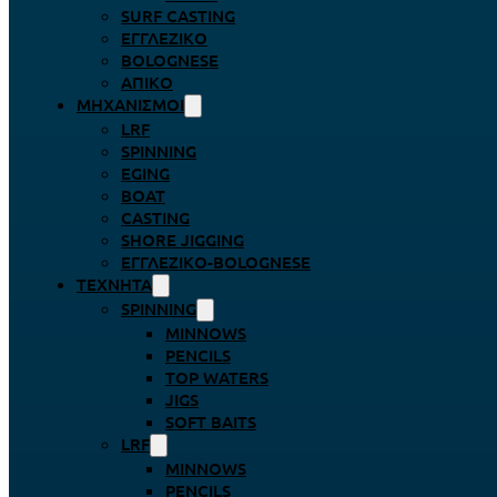
SURF CASTING
ΕΓΓΛΈΖΙΚΟ
BOLOGNESE
ΑΠΊΚΟ
ΜΗΧΑΝΙΣΜΟΊ
LRF
SPINNING
EGING
BOAT
CASTING
SHORE JIGGING
ΕΓΓΛΈΖΙΚΟ-BOLOGNESE
ΤΕΧΝΗΤΆ
SPINNING
MINNOWS
PENCILS
TOP WATERS
JIGS
SOFT BAITS
LRF
MINNOWS
PENCILS