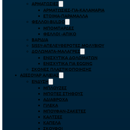
ΑΡΜΑΤΩΣΙΈΣ
ΑΡΜΑΤΩΣΙΈΣ-ΓΙΑ-ΚΑΛΑΜΆΡΙΑ
ΈΤΟΙΜΑ-ΠΑΡΆΜΑΛΛΑ
ΦΕΛΛΟΊ-BULDO
ΜΠΟΜΠΆΡΔΕΣ
ΦΕΛΛΟΊ -ΑΠΊΚΟ
ΒΑΡΊΔΙΑ
SISSY-ΑΠΕΛΕΥΘΕΡΟΤΈΣ ΜΟΛΥΒΙΟΎ
ΔΟΛΏΜΑΤΑ-ΜΑΛΆΓΡΕΣ
ΕΝΙΣΧΥΤΙΚΆ ΔΟΛΩΜΆΤΩΝ
ΕΝΙΣΧΥΤΙΚΆ ΓΙΑ EGGING
ΣΚΌΝΕΣ ΠΛΑΣΤΙΚΟΠΟΊΗΣΗΣ
ΑΞΕΣΟΥΆΡ ΑΛΙΕΊΑΣ
ΈΝΔΥΣΗ
ΜΠΛΟΎΖΕΣ
ΜΠΌΤΕΣ ΣΤΉΘΟΥΣ
ΑΔΙΆΒΡΟΧΑ
ΓΙΛΈΚΑ
ΜΠΟΥΦΆΝ-ΖΑΚΈΤΕΣ
ΚΆΛΤΣΕΣ
ΚΑΠΈΛΑ
ΣΚΟΎΦΟΙ