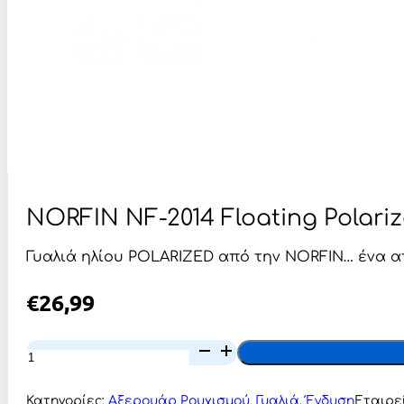
NORFIN NF-2014 Floating Polari
Γυαλιά ηλίου POLARIZED από την NORFIN… ένα 
€
26,99
NORFIN
NF-
2014
Floating
Κατηγορίες:
Αξερουάρ Ρουχισμού
,
Γυαλιά
,
Ένδυση
Εταιρε