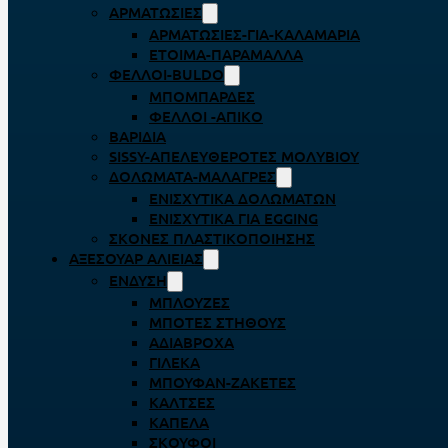
ΑΡΜΑΤΩΣΙΈΣ
ΑΡΜΑΤΩΣΙΈΣ-ΓΙΑ-ΚΑΛΑΜΆΡΙΑ
ΈΤΟΙΜΑ-ΠΑΡΆΜΑΛΛΑ
ΦΕΛΛΟΊ-BULDO
ΜΠΟΜΠΆΡΔΕΣ
ΦΕΛΛΟΊ -ΑΠΊΚΟ
ΒΑΡΊΔΙΑ
SISSY-ΑΠΕΛΕΥΘΕΡΟΤΈΣ ΜΟΛΥΒΙΟΎ
ΔΟΛΏΜΑΤΑ-ΜΑΛΆΓΡΕΣ
ΕΝΙΣΧΥΤΙΚΆ ΔΟΛΩΜΆΤΩΝ
ΕΝΙΣΧΥΤΙΚΆ ΓΙΑ EGGING
ΣΚΌΝΕΣ ΠΛΑΣΤΙΚΟΠΟΊΗΣΗΣ
ΑΞΕΣΟΥΆΡ ΑΛΙΕΊΑΣ
ΈΝΔΥΣΗ
ΜΠΛΟΎΖΕΣ
ΜΠΌΤΕΣ ΣΤΉΘΟΥΣ
ΑΔΙΆΒΡΟΧΑ
ΓΙΛΈΚΑ
ΜΠΟΥΦΆΝ-ΖΑΚΈΤΕΣ
ΚΆΛΤΣΕΣ
ΚΑΠΈΛΑ
ΣΚΟΎΦΟΙ