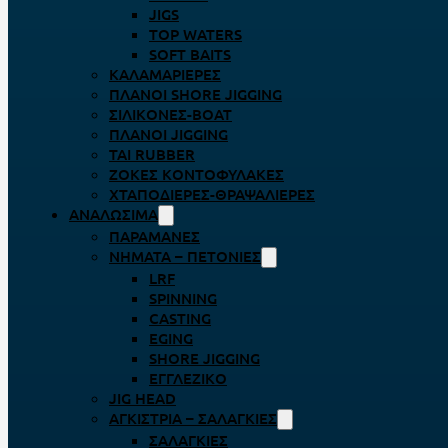
JIGS
TOP WATERS
SOFT BAITS
ΚΑΛΑΜΑΡΙΈΡΕΣ
ΠΛΆΝΟΙ SHORE JIGGING
ΣΙΛΙΚΌΝΕΣ-BOAT
ΠΛΆΝΟΙ JIGGING
TAI RUBBER
ΖΌΚΕΣ ΚΟΝΤΟΦΎΛΑΚΕΣ
ΧΤΑΠΟΔΙΈΡΕΣ-ΘΡΑΨΑΛΙΈΡΕΣ
ΑΝΑΛΏΣΙΜΑ
ΠΑΡΑΜΆΝΕΣ
ΝΉΜΑΤΑ – ΠΕΤΟΝΙΈΣ
LRF
SPINNING
CASTING
EGING
SHORE JIGGING
ΕΓΓΛΈΖΙΚΟ
JIG HEAD
ΑΓΚΊΣΤΡΙΑ – ΣΑΛΑΓΚΙΈΣ
ΣΑΛΑΓΚΙΈΣ