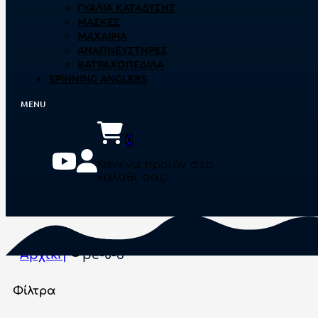
ΓΥΑΛΙΆ ΚΑΤΆΔΥΣΗΣ
ΜΆΣΚΕΣ
ΜΑΧΑΊΡΙΑ
ΑΝΑΠΝΕΥΣΤΉΡΕΣ
ΒΑΤΡΑΧΟΠΈΔΙΛΑ
SPINNING ANGLERS
0
Κανένα προϊόν στο
καλάθι σας.
Αρχική
pe-0-3
Φίλτρα