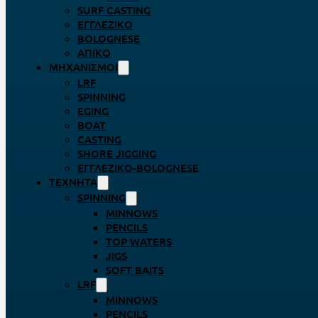
SURF CASTING
ΕΓΓΛΈΖΙΚΟ
BOLOGNESE
ΑΠΊΚΟ
ΜΗΧΑΝΙΣΜΟΊ
LRF
SPINNING
EGING
BOAT
CASTING
SHORE JIGGING
ΕΓΓΛΈΖΙΚΟ-BOLOGNESE
ΤΕΧΝΗΤΆ
SPINNING
MINNOWS
PENCILS
TOP WATERS
JIGS
SOFT BAITS
LRF
MINNOWS
PENCILS