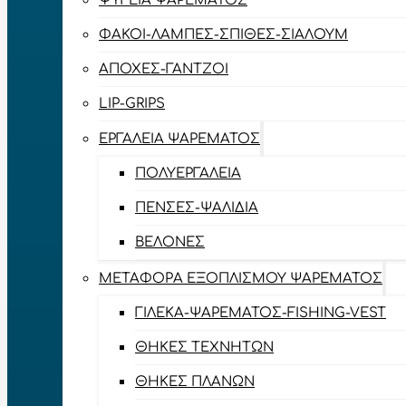
ΨΥΓΕΊΑ ΨΑΡΈΜΑΤΟΣ
ΦΑΚΟΊ-ΛΆΜΠΕΣ-ΣΠΊΘΕΣ-ΣΊΑΛΟΥΜ
ΑΠΌΧΕΣ-ΓΆΝΤΖΟΙ
LIP-GRIPS
EΡΓΑΛΕΊΑ ΨΑΡΈΜΑΤΟΣ
ΠΟΛΥΕΡΓΑΛΕΊΑ
ΠΈΝΣΕΣ-ΨΑΛΊΔΙΑ
ΒΕΛΌΝΕΣ
ΜΕΤΑΦΟΡΆ ΕΞΟΠΛΙΣΜΟΎ ΨΑΡΈΜΑΤΟΣ
ΓΙΛΈΚΑ-ΨΑΡΈΜΑΤΟΣ-FISHING-VEST
ΘΉΚΕΣ ΤΕΧΝΗΤΏΝ
ΘΉΚΕΣ ΠΛΆΝΩΝ