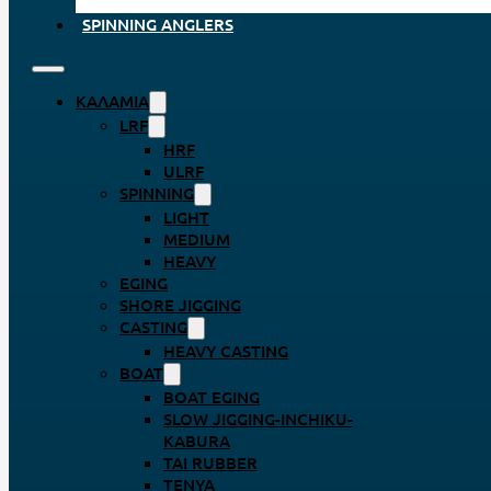
SPINNING ANGLERS
ΚΑΛΆΜΙΑ
LRF
HRF
ULRF
SPINNING
LIGHT
MEDIUM
HEAVY
EGING
SHORE JIGGING
CASTING
HEAVY CASTING
BOAT
BOAT EGING
SLOW JIGGING-INCHIKU-
KABURA
TAI RUBBER
TENYA