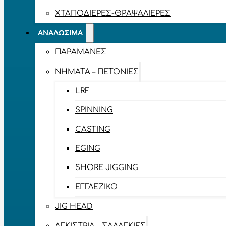
ΧΤΑΠΟΔΙΈΡΕΣ-ΘΡΑΨΑΛΙΈΡΕΣ
ΑΝΑΛΏΣΙΜΑ
ΠΑΡΑΜΆΝΕΣ
ΝΉΜΑΤΑ – ΠΕΤΟΝΙΈΣ
LRF
SPINNING
CASTING
EGING
SHORE JIGGING
ΕΓΓΛΈΖΙΚΟ
JIG HEAD