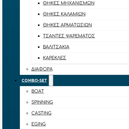
ΘΉΚΕΣ ΜΗΧΑΝΙΣΜΏΝ
ΘΉΚΕΣ ΚΑΛΑΜΙΏΝ
ΘΉΚΕΣ ΑΡΜΑΤΩΣΙΏΝ
ΤΣΆΝΤΕΣ ΨΑΡΈΜΑΤΟΣ
ΒΑΛΙΤΣΆΚΙΑ
ΚΑΡΈΚΛΕΣ
ΔΙΆΦΟΡΑ
COMBO-SET
BOAT
SPINNING
CASTING
EGING