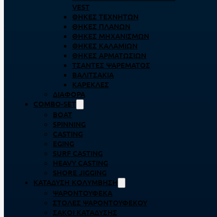
VEST
ΘΉΚΕΣ ΤΕΧΝΗΤΏΝ
ΘΉΚΕΣ ΠΛΆΝΩΝ
ΘΉΚΕΣ ΜΗΧΑΝΙΣΜΏΝ
ΘΉΚΕΣ ΚΑΛΑΜΙΏΝ
ΘΉΚΕΣ ΑΡΜΑΤΩΣΙΏΝ
ΤΣΆΝΤΕΣ ΨΑΡΈΜΑΤΟΣ
ΒΑΛΙΤΣΆΚΙΑ
ΚΑΡΈΚΛΕΣ
ΔΙΆΦΟΡΑ
COMBO-SET
BOAT
SPINNING
CASTING
EGING
SURF CASTING
HEAVY CASTING
SHORE JIGGING
ΚΑΤΆΔΥΣΗ ΚΟΛΎΜΒΗΣΗ
ΨΑΡΟΝΤΟΎΦΕΚΑ
ΣΤΟΛΈΣ ΨΑΡΟΝΤΟΎΦΕΚΟΥ
ΣΆΚΟΙ ΚΑΤΆΔΥΣΗΣ