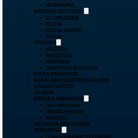
ΙΣΟΘΕΡΜΙΚΆ
ΑΞΕΡΟΥΆΡ ΡΟΥΧΙΣΜΟΎ
UV ΠΡΟΣΤΑΣΊΑ
ΓΆΝΤΙΑ
ΓΚΈΤΕΣ ΛΑΊΜΟΥ
ΓΥΑΛΙΆ
ΥΠΌΔΗΣΗ
ΜΠΌΤΕΣ
ΠΑΠΟΎΤΣΙΑ
ΜΠΟΤΆΚΙΑ
ΠΑΠΟΎΤΣΙΑ ΘΑΛΆΣΣΗΣ
ΨΥΓΕΊΑ ΨΑΡΈΜΑΤΟΣ
ΦΑΚΟΊ-ΛΆΜΠΕΣ-ΣΠΊΘΕΣ-ΣΊΑΛΟΥΜ
ΑΠΌΧΕΣ-ΓΆΝΤΖΟΙ
LIP-GRIPS
EΡΓΑΛΕΊΑ ΨΑΡΈΜΑΤΟΣ
ΠΟΛΥΕΡΓΑΛΕΊΑ
ΠΈΝΣΕΣ-ΨΑΛΊΔΙΑ
ΒΕΛΌΝΕΣ
ΜΕΤΑΦΟΡΆ ΕΞΟΠΛΙΣΜΟΎ
ΨΑΡΈΜΑΤΟΣ
ΓΙΛΈΚΑ-ΨΑΡΈΜΑΤΟΣ-FISHING-