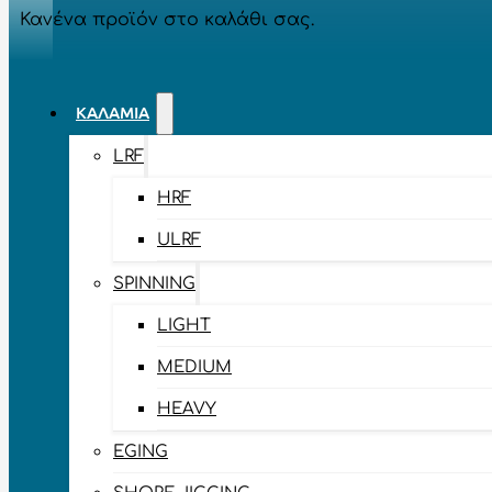
Κανένα προϊόν στο καλάθι σας.
ΚΑΛΆΜΙΑ
LRF
HRF
ULRF
SPINNING
LIGHT
MEDIUM
HEAVY
EGING