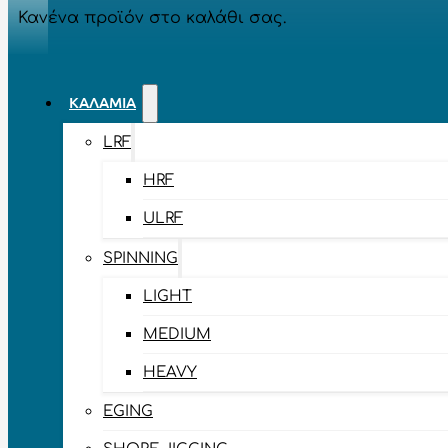
Κανένα προϊόν στο καλάθι σας.
ΚΑΛΆΜΙΑ
LRF
HRF
ULRF
SPINNING
LIGHT
MEDIUM
HEAVY
EGING