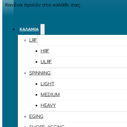
Κανένα προϊόν στο καλάθι σας.
ΚΑΛΆΜΙΑ
LRF
HRF
ULRF
SPINNING
LIGHT
MEDIUM
HEAVY
EGING