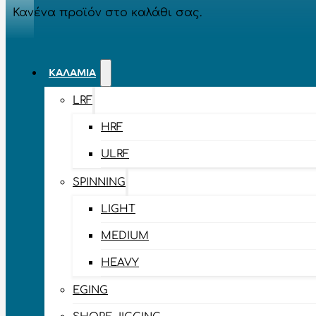
Κανένα προϊόν στο καλάθι σας.
ΚΑΛΆΜΙΑ
LRF
HRF
ULRF
SPINNING
LIGHT
MEDIUM
HEAVY
EGING