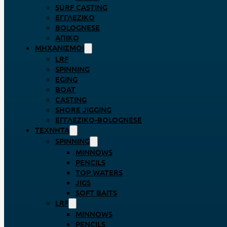
SURF CASTING
ΕΓΓΛΈΖΙΚΟ
BOLOGNESE
ΑΠΊΚΟ
ΜΗΧΑΝΙΣΜΟΊ
LRF
SPINNING
EGING
BOAT
CASTING
SHORE JIGGING
ΕΓΓΛΈΖΙΚΟ-BOLOGNESE
ΤΕΧΝΗΤΆ
SPINNING
MINNOWS
PENCILS
TOP WATERS
JIGS
SOFT BAITS
LRF
MINNOWS
PENCILS