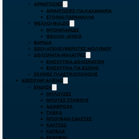
ΑΡΜΑΤΩΣΙΈΣ
ΑΡΜΑΤΩΣΙΈΣ-ΓΙΑ-ΚΑΛΑΜΆΡΙΑ
ΈΤΟΙΜΑ-ΠΑΡΆΜΑΛΛΑ
ΦΕΛΛΟΊ-BULDO
ΜΠΟΜΠΆΡΔΕΣ
ΦΕΛΛΟΊ -ΑΠΊΚΟ
ΒΑΡΊΔΙΑ
SISSY-ΑΠΕΛΕΥΘΕΡΟΤΈΣ ΜΟΛΥΒΙΟΎ
ΔΟΛΏΜΑΤΑ-ΜΑΛΆΓΡΕΣ
ΕΝΙΣΧΥΤΙΚΆ ΔΟΛΩΜΆΤΩΝ
ΕΝΙΣΧΥΤΙΚΆ ΓΙΑ EGGING
ΣΚΌΝΕΣ ΠΛΑΣΤΙΚΟΠΟΊΗΣΗΣ
ΑΞΕΣΟΥΆΡ ΑΛΙΕΊΑΣ
ΈΝΔΥΣΗ
ΜΠΛΟΎΖΕΣ
ΜΠΌΤΕΣ ΣΤΉΘΟΥΣ
ΑΔΙΆΒΡΟΧΑ
ΓΙΛΈΚΑ
ΜΠΟΥΦΆΝ-ΖΑΚΈΤΕΣ
ΚΆΛΤΣΕΣ
ΚΑΠΈΛΑ
ΣΚΟΎΦΟΙ