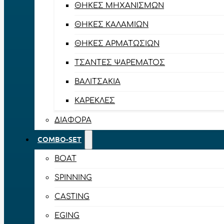
ΘΉΚΕΣ ΜΗΧΑΝΙΣΜΏΝ
ΘΉΚΕΣ ΚΑΛΑΜΙΏΝ
ΘΉΚΕΣ ΑΡΜΑΤΩΣΙΏΝ
ΤΣΆΝΤΕΣ ΨΑΡΈΜΑΤΟΣ
ΒΑΛΙΤΣΆΚΙΑ
ΚΑΡΈΚΛΕΣ
ΔΙΆΦΟΡΑ
COMBO-SET
BOAT
SPINNING
CASTING
EGING