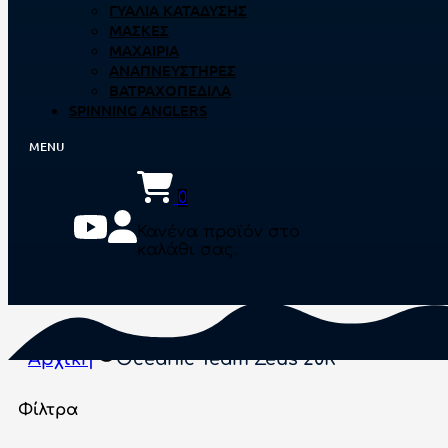
ΓΥΑΛΙΆ ΚΑΤΆΔΥΣΗΣ
ΜΆΣΚΕΣ
ΜΑΧΑΊΡΙΑ
ΑΝΑΠΝΕΥΣΤΉΡΕΣ
ΒΑΤΡΑΧΟΠΈΔΙΛΑ
SPINNING ANGLERS
0
Κανένα προϊόν στο
καλάθι σας.
Αρχική
Oceanic Team Zeus 20R
Φίλτρα