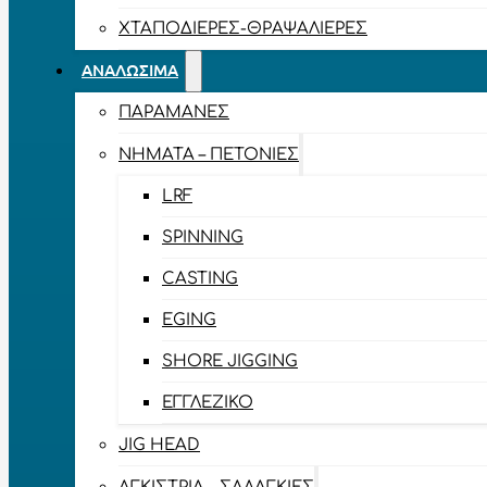
ΧΤΑΠΟΔΙΈΡΕΣ-ΘΡΑΨΑΛΙΈΡΕΣ
ΑΝΑΛΏΣΙΜΑ
ΠΑΡΑΜΆΝΕΣ
ΝΉΜΑΤΑ – ΠΕΤΟΝΙΈΣ
LRF
SPINNING
CASTING
EGING
SHORE JIGGING
ΕΓΓΛΈΖΙΚΟ
JIG HEAD