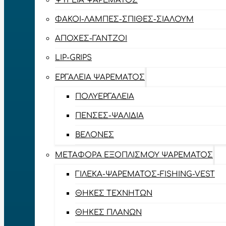
ΨΥΓΕΊΑ ΨΑΡΈΜΑΤΟΣ
ΦΑΚΟΊ-ΛΆΜΠΕΣ-ΣΠΊΘΕΣ-ΣΊΑΛΟΥΜ
ΑΠΌΧΕΣ-ΓΆΝΤΖΟΙ
LIP-GRIPS
EΡΓΑΛΕΊΑ ΨΑΡΈΜΑΤΟΣ
ΠΟΛΥΕΡΓΑΛΕΊΑ
ΠΈΝΣΕΣ-ΨΑΛΊΔΙΑ
ΒΕΛΌΝΕΣ
ΜΕΤΑΦΟΡΆ ΕΞΟΠΛΙΣΜΟΎ ΨΑΡΈΜΑΤΟΣ
ΓΙΛΈΚΑ-ΨΑΡΈΜΑΤΟΣ-FISHING-VEST
ΘΉΚΕΣ ΤΕΧΝΗΤΏΝ
ΘΉΚΕΣ ΠΛΆΝΩΝ