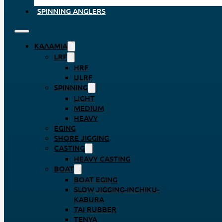
SPINNING ANGLERS
ΚΑΛΆΜΙΑ
LRF
HRF
ULRF
SPINNING
LIGHT
MEDIUM
HEAVY
EGING
SHORE JIGGING
CASTING
HEAVY CASTING
BOAT
BOAT EGING
SLOW JIGGING-INCHIKU-
KABURA
TAI RUBBER
TENYA