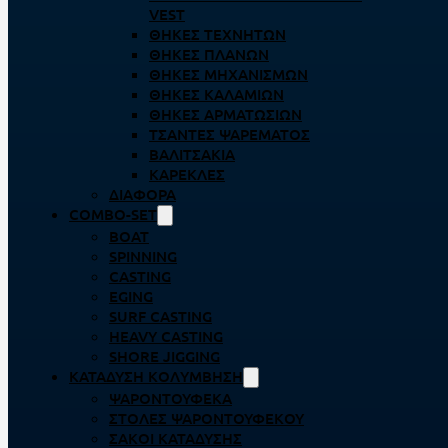
VEST
ΘΉΚΕΣ ΤΕΧΝΗΤΏΝ
ΘΉΚΕΣ ΠΛΆΝΩΝ
ΘΉΚΕΣ ΜΗΧΑΝΙΣΜΏΝ
ΘΉΚΕΣ ΚΑΛΑΜΙΏΝ
ΘΉΚΕΣ ΑΡΜΑΤΩΣΙΏΝ
ΤΣΆΝΤΕΣ ΨΑΡΈΜΑΤΟΣ
ΒΑΛΙΤΣΆΚΙΑ
ΚΑΡΈΚΛΕΣ
ΔΙΆΦΟΡΑ
COMBO-SET
BOAT
SPINNING
CASTING
EGING
SURF CASTING
HEAVY CASTING
SHORE JIGGING
ΚΑΤΆΔΥΣΗ ΚΟΛΎΜΒΗΣΗ
ΨΑΡΟΝΤΟΎΦΕΚΑ
ΣΤΟΛΈΣ ΨΑΡΟΝΤΟΎΦΕΚΟΥ
ΣΆΚΟΙ ΚΑΤΆΔΥΣΗΣ