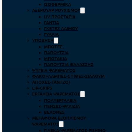
ΙΣΟΘΕΡΜΙΚΆ
ΑΞΕΡΟΥΆΡ ΡΟΥΧΙΣΜΟΎ
UV ΠΡΟΣΤΑΣΊΑ
ΓΆΝΤΙΑ
ΓΚΈΤΕΣ ΛΑΊΜΟΥ
ΓΥΑΛΙΆ
ΥΠΌΔΗΣΗ
ΜΠΌΤΕΣ
ΠΑΠΟΎΤΣΙΑ
ΜΠΟΤΆΚΙΑ
ΠΑΠΟΎΤΣΙΑ ΘΑΛΆΣΣΗΣ
ΨΥΓΕΊΑ ΨΑΡΈΜΑΤΟΣ
ΦΑΚΟΊ-ΛΆΜΠΕΣ-ΣΠΊΘΕΣ-ΣΊΑΛΟΥΜ
ΑΠΌΧΕΣ-ΓΆΝΤΖΟΙ
LIP-GRIPS
EΡΓΑΛΕΊΑ ΨΑΡΈΜΑΤΟΣ
ΠΟΛΥΕΡΓΑΛΕΊΑ
ΠΈΝΣΕΣ-ΨΑΛΊΔΙΑ
ΒΕΛΌΝΕΣ
ΜΕΤΑΦΟΡΆ ΕΞΟΠΛΙΣΜΟΎ
ΨΑΡΈΜΑΤΟΣ
ΓΙΛΈΚΑ-ΨΑΡΈΜΑΤΟΣ-FISHING-