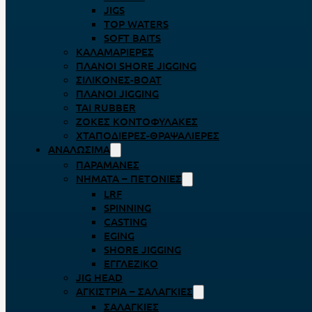
JIGS
TOP WATERS
SOFT BAITS
ΚΑΛΑΜΑΡΙΈΡΕΣ
ΠΛΆΝΟΙ SHORE JIGGING
ΣΙΛΙΚΌΝΕΣ-BOAT
ΠΛΆΝΟΙ JIGGING
TAI RUBBER
ΖΌΚΕΣ ΚΟΝΤΟΦΎΛΑΚΕΣ
ΧΤΑΠΟΔΙΈΡΕΣ-ΘΡΑΨΑΛΙΈΡΕΣ
ΑΝΑΛΏΣΙΜΑ
ΠΑΡΑΜΆΝΕΣ
ΝΉΜΑΤΑ – ΠΕΤΟΝΙΈΣ
LRF
SPINNING
CASTING
EGING
SHORE JIGGING
ΕΓΓΛΈΖΙΚΟ
JIG HEAD
ΑΓΚΊΣΤΡΙΑ – ΣΑΛΑΓΚΙΈΣ
ΣΑΛΑΓΚΙΈΣ