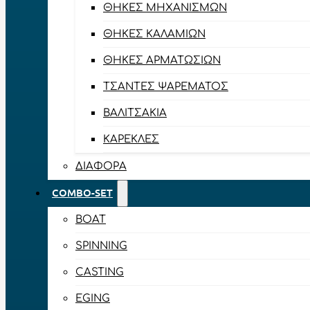
ΘΉΚΕΣ ΜΗΧΑΝΙΣΜΏΝ
ΘΉΚΕΣ ΚΑΛΑΜΙΏΝ
ΘΉΚΕΣ ΑΡΜΑΤΩΣΙΏΝ
ΤΣΆΝΤΕΣ ΨΑΡΈΜΑΤΟΣ
ΒΑΛΙΤΣΆΚΙΑ
ΚΑΡΈΚΛΕΣ
ΔΙΆΦΟΡΑ
COMBO-SET
BOAT
SPINNING
CASTING
EGING