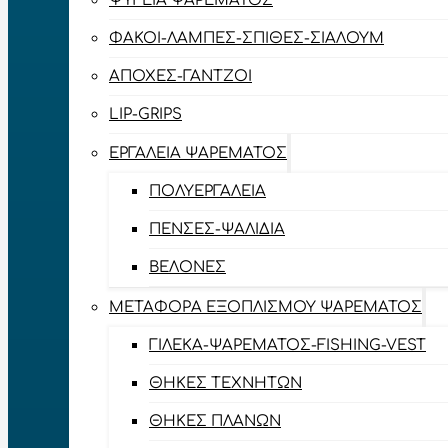
ΨΥΓΕΊΑ ΨΑΡΈΜΑΤΟΣ
ΦΑΚΟΊ-ΛΆΜΠΕΣ-ΣΠΊΘΕΣ-ΣΊΑΛΟΥΜ
ΑΠΌΧΕΣ-ΓΆΝΤΖΟΙ
LIP-GRIPS
EΡΓΑΛΕΊΑ ΨΑΡΈΜΑΤΟΣ
ΠΟΛΥΕΡΓΑΛΕΊΑ
ΠΈΝΣΕΣ-ΨΑΛΊΔΙΑ
ΒΕΛΌΝΕΣ
ΜΕΤΑΦΟΡΆ ΕΞΟΠΛΙΣΜΟΎ ΨΑΡΈΜΑΤΟΣ
ΓΙΛΈΚΑ-ΨΑΡΈΜΑΤΟΣ-FISHING-VEST
ΘΉΚΕΣ ΤΕΧΝΗΤΏΝ
ΘΉΚΕΣ ΠΛΆΝΩΝ