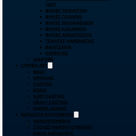
VEST
ΘΉΚΕΣ ΤΕΧΝΗΤΏΝ
ΘΉΚΕΣ ΠΛΆΝΩΝ
ΘΉΚΕΣ ΜΗΧΑΝΙΣΜΏΝ
ΘΉΚΕΣ ΚΑΛΑΜΙΏΝ
ΘΉΚΕΣ ΑΡΜΑΤΩΣΙΏΝ
ΤΣΆΝΤΕΣ ΨΑΡΈΜΑΤΟΣ
ΒΑΛΙΤΣΆΚΙΑ
ΚΑΡΈΚΛΕΣ
ΔΙΆΦΟΡΑ
COMBO-SET
BOAT
SPINNING
CASTING
EGING
SURF CASTING
HEAVY CASTING
SHORE JIGGING
ΚΑΤΆΔΥΣΗ ΚΟΛΎΜΒΗΣΗ
ΨΑΡΟΝΤΟΎΦΕΚΑ
ΣΤΟΛΈΣ ΨΑΡΟΝΤΟΎΦΕΚΟΥ
ΣΆΚΟΙ ΚΑΤΆΔΥΣΗΣ