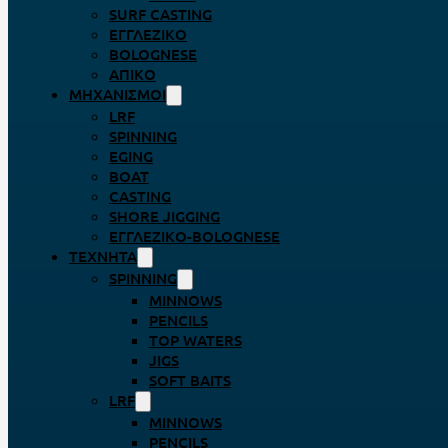
SURF CASTING
ΕΓΓΛΈΖΙΚΟ
BOLOGNESE
ΑΠΊΚΟ
ΜΗΧΑΝΙΣΜΟΊ
LRF
SPINNING
EGING
BOAT
CASTING
SHORE JIGGING
ΕΓΓΛΈΖΙΚΟ-BOLOGNESE
ΤΕΧΝΗΤΆ
SPINNING
MINNOWS
PENCILS
TOP WATERS
JIGS
SOFT BAITS
LRF
MINNOWS
PENCILS