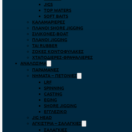
JIGS
TOP WATERS
SOFT BAITS
ΚΑΛΑΜΑΡΙΈΡΕΣ
ΠΛΆΝΟΙ SHORE JIGGING
ΣΙΛΙΚΌΝΕΣ-BOAT
ΠΛΆΝΟΙ JIGGING
TAI RUBBER
ΖΌΚΕΣ ΚΟΝΤΟΦΎΛΑΚΕΣ
ΧΤΑΠΟΔΙΈΡΕΣ-ΘΡΑΨΑΛΙΈΡΕΣ
ΑΝΑΛΏΣΙΜΑ
ΠΑΡΑΜΆΝΕΣ
ΝΉΜΑΤΑ – ΠΕΤΟΝΙΈΣ
LRF
SPINNING
CASTING
EGING
SHORE JIGGING
ΕΓΓΛΈΖΙΚΟ
JIG HEAD
ΑΓΚΊΣΤΡΙΑ – ΣΑΛΑΓΚΙΈΣ
ΣΑΛΑΓΚΙΈΣ