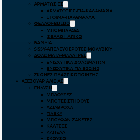
ΑΡΜΑΤΩΣΙΈΣ
ΑΡΜΑΤΩΣΙΈΣ-ΓΙΑ-ΚΑΛΑΜΆΡΙΑ
ΈΤΟΙΜΑ-ΠΑΡΆΜΑΛΛΑ
ΦΕΛΛΟΊ-BULDO
ΜΠΟΜΠΆΡΔΕΣ
ΦΕΛΛΟΊ -ΑΠΊΚΟ
ΒΑΡΊΔΙΑ
SISSY-ΑΠΕΛΕΥΘΕΡΟΤΈΣ ΜΟΛΥΒΙΟΎ
ΔΟΛΏΜΑΤΑ-ΜΑΛΆΓΡΕΣ
ΕΝΙΣΧΥΤΙΚΆ ΔΟΛΩΜΆΤΩΝ
ΕΝΙΣΧΥΤΙΚΆ ΓΙΑ EGGING
ΣΚΌΝΕΣ ΠΛΑΣΤΙΚΟΠΟΊΗΣΗΣ
ΑΞΕΣΟΥΆΡ ΑΛΙΕΊΑΣ
ΈΝΔΥΣΗ
ΜΠΛΟΎΖΕΣ
ΜΠΌΤΕΣ ΣΤΉΘΟΥΣ
ΑΔΙΆΒΡΟΧΑ
ΓΙΛΈΚΑ
ΜΠΟΥΦΆΝ-ΖΑΚΈΤΕΣ
ΚΆΛΤΣΕΣ
ΚΑΠΈΛΑ
ΣΚΟΎΦΟΙ