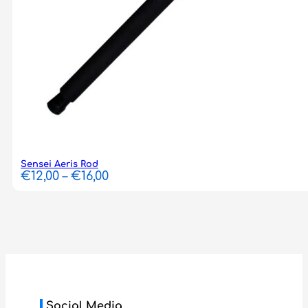
Sensei Aeris Rod
Price
€
12,00
–
€
16,00
range:
€12,00
through
€16,00
Social Media