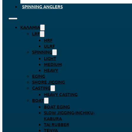
SPINNING ANGLERS
ΚΑΛΆΜΙΑ
LRF
HRF
ULRF
SPINNING
LIGHT
MEDIUM
HEAVY
EGING
SHORE JIGGING
CASTING
HEAVY CASTING
BOAT
BOAT EGING
SLOW JIGGING-INCHIKU-
KABURA
TAI RUBBER
TENYA