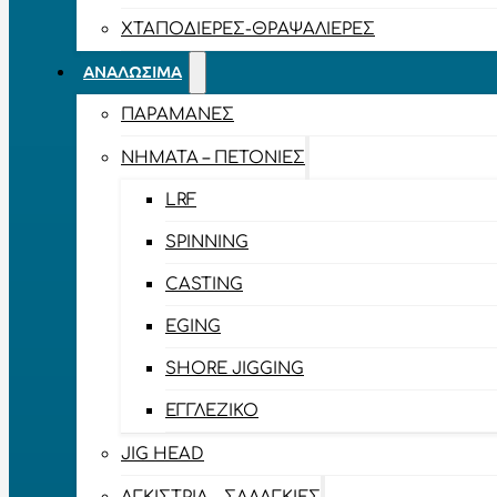
ΧΤΑΠΟΔΙΈΡΕΣ-ΘΡΑΨΑΛΙΈΡΕΣ
ΑΝΑΛΏΣΙΜΑ
ΠΑΡΑΜΆΝΕΣ
ΝΉΜΑΤΑ – ΠΕΤΟΝΙΈΣ
LRF
SPINNING
CASTING
EGING
SHORE JIGGING
ΕΓΓΛΈΖΙΚΟ
JIG HEAD