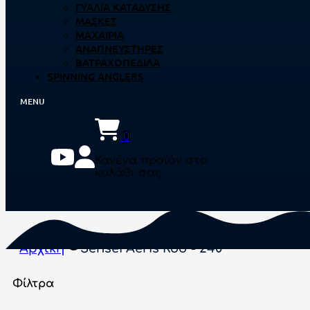
ΓΥΑΛΙΆ ΚΑΤΆΔΥΣΗΣ
ΜΆΣΚΕΣ
ΜΑΧΑΊΡΙΑ
ΑΝΑΠΝΕΥΣΤΉΡΕΣ
ΒΑΤΡΑΧΟΠΈΔΙΛΑ
SPINNING ANGLERS
0
Κανένα προϊόν στο
καλάθι σας.
Αρχική
Sensei Aeris Rod - 240
Φίλτρα