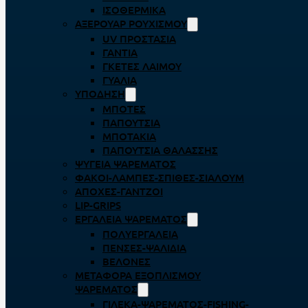
ΙΣΟΘΕΡΜΙΚΆ
ΑΞΕΡΟΥΆΡ ΡΟΥΧΙΣΜΟΎ
UV ΠΡΟΣΤΑΣΊΑ
ΓΆΝΤΙΑ
ΓΚΈΤΕΣ ΛΑΊΜΟΥ
ΓΥΑΛΙΆ
ΥΠΌΔΗΣΗ
ΜΠΌΤΕΣ
ΠΑΠΟΎΤΣΙΑ
ΜΠΟΤΆΚΙΑ
ΠΑΠΟΎΤΣΙΑ ΘΑΛΆΣΣΗΣ
ΨΥΓΕΊΑ ΨΑΡΈΜΑΤΟΣ
ΦΑΚΟΊ-ΛΆΜΠΕΣ-ΣΠΊΘΕΣ-ΣΊΑΛΟΥΜ
ΑΠΌΧΕΣ-ΓΆΝΤΖΟΙ
LIP-GRIPS
EΡΓΑΛΕΊΑ ΨΑΡΈΜΑΤΟΣ
ΠΟΛΥΕΡΓΑΛΕΊΑ
ΠΈΝΣΕΣ-ΨΑΛΊΔΙΑ
ΒΕΛΌΝΕΣ
ΜΕΤΑΦΟΡΆ ΕΞΟΠΛΙΣΜΟΎ
ΨΑΡΈΜΑΤΟΣ
ΓΙΛΈΚΑ-ΨΑΡΈΜΑΤΟΣ-FISHING-