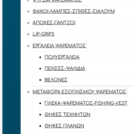
ΨΥΓΕΊΑ ΨΑΡΈΜΑΤΟΣ
ΦΑΚΟΊ-ΛΆΜΠΕΣ-ΣΠΊΘΕΣ-ΣΊΑΛΟΥΜ
ΑΠΌΧΕΣ-ΓΆΝΤΖΟΙ
LIP-GRIPS
EΡΓΑΛΕΊΑ ΨΑΡΈΜΑΤΟΣ
ΠΟΛΥΕΡΓΑΛΕΊΑ
ΠΈΝΣΕΣ-ΨΑΛΊΔΙΑ
ΒΕΛΌΝΕΣ
ΜΕΤΑΦΟΡΆ ΕΞΟΠΛΙΣΜΟΎ ΨΑΡΈΜΑΤΟΣ
ΓΙΛΈΚΑ-ΨΑΡΈΜΑΤΟΣ-FISHING-VEST
ΘΉΚΕΣ ΤΕΧΝΗΤΏΝ
ΘΉΚΕΣ ΠΛΆΝΩΝ