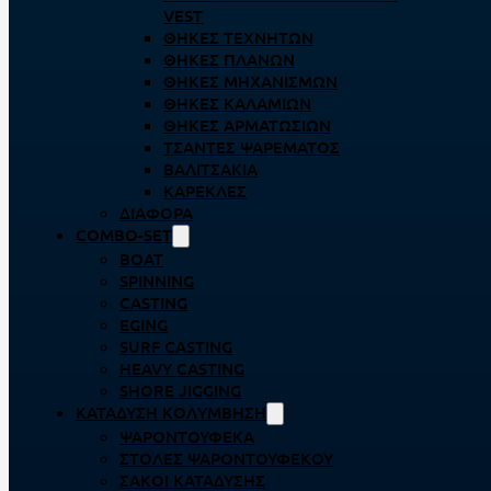
VEST
ΘΉΚΕΣ ΤΕΧΝΗΤΏΝ
ΘΉΚΕΣ ΠΛΆΝΩΝ
ΘΉΚΕΣ ΜΗΧΑΝΙΣΜΏΝ
ΘΉΚΕΣ ΚΑΛΑΜΙΏΝ
ΘΉΚΕΣ ΑΡΜΑΤΩΣΙΏΝ
ΤΣΆΝΤΕΣ ΨΑΡΈΜΑΤΟΣ
ΒΑΛΙΤΣΆΚΙΑ
ΚΑΡΈΚΛΕΣ
ΔΙΆΦΟΡΑ
COMBO-SET
BOAT
SPINNING
CASTING
EGING
SURF CASTING
HEAVY CASTING
SHORE JIGGING
ΚΑΤΆΔΥΣΗ ΚΟΛΎΜΒΗΣΗ
ΨΑΡΟΝΤΟΎΦΕΚΑ
ΣΤΟΛΈΣ ΨΑΡΟΝΤΟΎΦΕΚΟΥ
ΣΆΚΟΙ ΚΑΤΆΔΥΣΗΣ