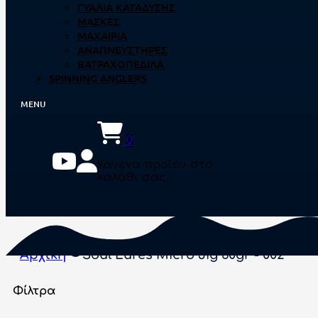
ΓΥΑΛΙΆ ΚΑΤΆΔΥΣΗΣ
ΜΆΣΚΕΣ
ΜΑΧΑΊΡΙΑ
ΑΝΑΠΝΕΥΣΤΉΡΕΣ
ΒΑΤΡΑΧΟΠΈΔΙΛΑ
SPINNING ANGLERS
0
Κανένα προϊόν στο
καλάθι σας.
Αρχική
Soul Lures Micro Jig 60gr - 002
Φίλτρα