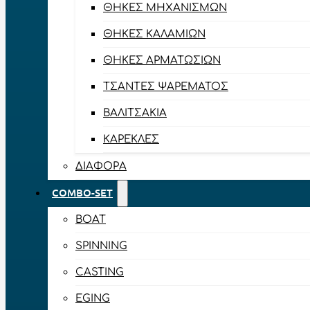
ΘΉΚΕΣ ΜΗΧΑΝΙΣΜΏΝ
ΘΉΚΕΣ ΚΑΛΑΜΙΏΝ
ΘΉΚΕΣ ΑΡΜΑΤΩΣΙΏΝ
ΤΣΆΝΤΕΣ ΨΑΡΈΜΑΤΟΣ
ΒΑΛΙΤΣΆΚΙΑ
ΚΑΡΈΚΛΕΣ
ΔΙΆΦΟΡΑ
COMBO-SET
BOAT
SPINNING
CASTING
EGING