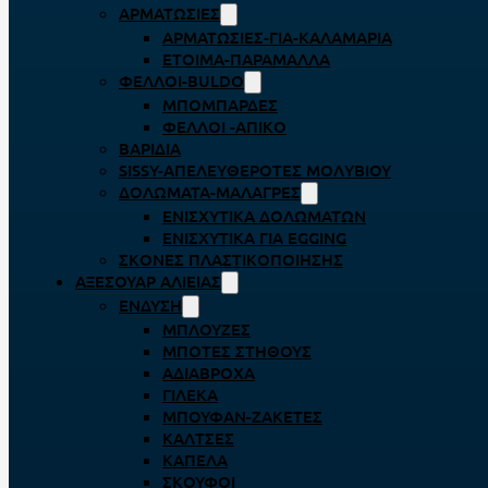
ΑΡΜΑΤΩΣΙΈΣ
ΑΡΜΑΤΩΣΙΈΣ-ΓΙΑ-ΚΑΛΑΜΆΡΙΑ
ΈΤΟΙΜΑ-ΠΑΡΆΜΑΛΛΑ
ΦΕΛΛΟΊ-BULDO
ΜΠΟΜΠΆΡΔΕΣ
ΦΕΛΛΟΊ -ΑΠΊΚΟ
ΒΑΡΊΔΙΑ
SISSY-ΑΠΕΛΕΥΘΕΡΟΤΈΣ ΜΟΛΥΒΙΟΎ
ΔΟΛΏΜΑΤΑ-ΜΑΛΆΓΡΕΣ
ΕΝΙΣΧΥΤΙΚΆ ΔΟΛΩΜΆΤΩΝ
ΕΝΙΣΧΥΤΙΚΆ ΓΙΑ EGGING
ΣΚΌΝΕΣ ΠΛΑΣΤΙΚΟΠΟΊΗΣΗΣ
ΑΞΕΣΟΥΆΡ ΑΛΙΕΊΑΣ
ΈΝΔΥΣΗ
ΜΠΛΟΎΖΕΣ
ΜΠΌΤΕΣ ΣΤΉΘΟΥΣ
ΑΔΙΆΒΡΟΧΑ
ΓΙΛΈΚΑ
ΜΠΟΥΦΆΝ-ΖΑΚΈΤΕΣ
ΚΆΛΤΣΕΣ
ΚΑΠΈΛΑ
ΣΚΟΎΦΟΙ