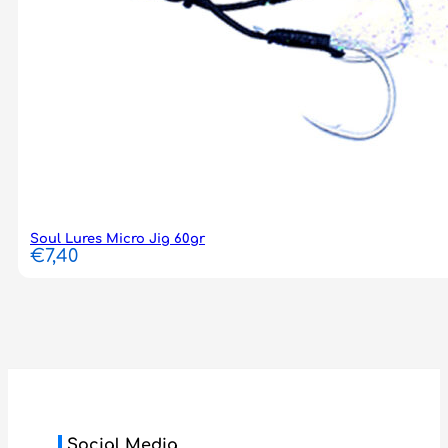
Soul Lures Micro Jig 60gr
€
7,40
Social Media