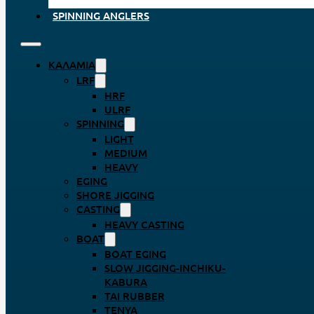
SPINNING ANGLERS
ΚΑΛΆΜΙΑ
LRF
HRF
ULRF
SPINNING
LIGHT
MEDIUM
HEAVY
EGING
SHORE JIGGING
CASTING
HEAVY CASTING
BOAT
BOAT EGING
SLOW JIGGING-INCHIKU-
KABURA
TAI RUBBER
TENYA