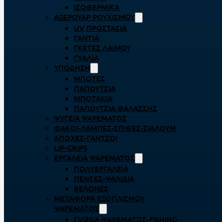
ΙΣΟΘΕΡΜΙΚΆ
ΑΞΕΡΟΥΆΡ ΡΟΥΧΙΣΜΟΎ
UV ΠΡΟΣΤΑΣΊΑ
ΓΆΝΤΙΑ
ΓΚΈΤΕΣ ΛΑΊΜΟΥ
ΓΥΑΛΙΆ
ΥΠΌΔΗΣΗ
ΜΠΌΤΕΣ
ΠΑΠΟΎΤΣΙΑ
ΜΠΟΤΆΚΙΑ
ΠΑΠΟΎΤΣΙΑ ΘΑΛΆΣΣΗΣ
ΨΥΓΕΊΑ ΨΑΡΈΜΑΤΟΣ
ΦΑΚΟΊ-ΛΆΜΠΕΣ-ΣΠΊΘΕΣ-ΣΊΑΛΟΥΜ
ΑΠΌΧΕΣ-ΓΆΝΤΖΟΙ
LIP-GRIPS
EΡΓΑΛΕΊΑ ΨΑΡΈΜΑΤΟΣ
ΠΟΛΥΕΡΓΑΛΕΊΑ
ΠΈΝΣΕΣ-ΨΑΛΊΔΙΑ
ΒΕΛΌΝΕΣ
ΜΕΤΑΦΟΡΆ ΕΞΟΠΛΙΣΜΟΎ
ΨΑΡΈΜΑΤΟΣ
ΓΙΛΈΚΑ-ΨΑΡΈΜΑΤΟΣ-FISHING-