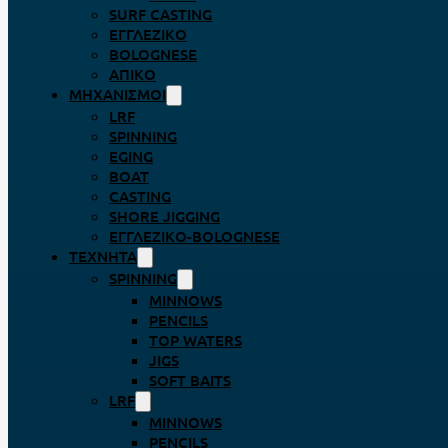
SURF CASTING
ΕΓΓΛΈΖΙΚΟ
BOLOGNESE
ΑΠΊΚΟ
ΜΗΧΑΝΙΣΜΟΊ
LRF
SPINNING
EGING
BOAT
CASTING
SHORE JIGGING
ΕΓΓΛΈΖΙΚΟ-BOLOGNESE
ΤΕΧΝΗΤΆ
SPINNING
MINNOWS
PENCILS
TOP WATERS
JIGS
SOFT BAITS
LRF
MINNOWS
PENCILS