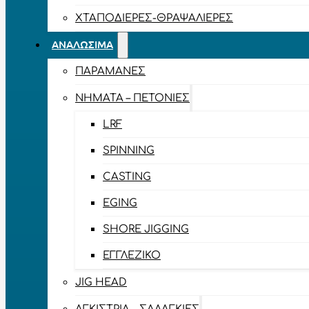
ΧΤΑΠΟΔΙΈΡΕΣ-ΘΡΑΨΑΛΙΈΡΕΣ
ΑΝΑΛΏΣΙΜΑ
ΠΑΡΑΜΆΝΕΣ
ΝΉΜΑΤΑ – ΠΕΤΟΝΙΈΣ
LRF
SPINNING
CASTING
EGING
SHORE JIGGING
ΕΓΓΛΈΖΙΚΟ
JIG HEAD