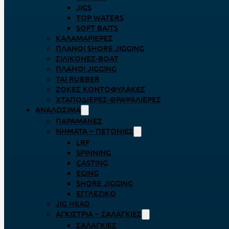
JIGS
TOP WATERS
SOFT BAITS
ΚΑΛΑΜΑΡΙΈΡΕΣ
ΠΛΆΝΟΙ SHORE JIGGING
ΣΙΛΙΚΌΝΕΣ-BOAT
ΠΛΆΝΟΙ JIGGING
TAI RUBBER
ΖΌΚΕΣ ΚΟΝΤΟΦΎΛΑΚΕΣ
ΧΤΑΠΟΔΙΈΡΕΣ-ΘΡΑΨΑΛΙΈΡΕΣ
ΑΝΑΛΏΣΙΜΑ
ΠΑΡΑΜΆΝΕΣ
ΝΉΜΑΤΑ – ΠΕΤΟΝΙΈΣ
LRF
SPINNING
CASTING
EGING
SHORE JIGGING
ΕΓΓΛΈΖΙΚΟ
JIG HEAD
ΑΓΚΊΣΤΡΙΑ – ΣΑΛΑΓΚΙΈΣ
ΣΑΛΑΓΚΙΈΣ