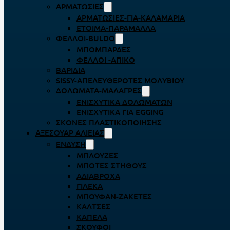
ΑΡΜΑΤΩΣΙΈΣ
ΑΡΜΑΤΩΣΙΈΣ-ΓΙΑ-ΚΑΛΑΜΆΡΙΑ
ΈΤΟΙΜΑ-ΠΑΡΆΜΑΛΛΑ
ΦΕΛΛΟΊ-BULDO
ΜΠΟΜΠΆΡΔΕΣ
ΦΕΛΛΟΊ -ΑΠΊΚΟ
ΒΑΡΊΔΙΑ
SISSY-ΑΠΕΛΕΥΘΕΡΟΤΈΣ ΜΟΛΥΒΙΟΎ
ΔΟΛΏΜΑΤΑ-ΜΑΛΆΓΡΕΣ
ΕΝΙΣΧΥΤΙΚΆ ΔΟΛΩΜΆΤΩΝ
ΕΝΙΣΧΥΤΙΚΆ ΓΙΑ EGGING
ΣΚΌΝΕΣ ΠΛΑΣΤΙΚΟΠΟΊΗΣΗΣ
ΑΞΕΣΟΥΆΡ ΑΛΙΕΊΑΣ
ΈΝΔΥΣΗ
ΜΠΛΟΎΖΕΣ
ΜΠΌΤΕΣ ΣΤΉΘΟΥΣ
ΑΔΙΆΒΡΟΧΑ
ΓΙΛΈΚΑ
ΜΠΟΥΦΆΝ-ΖΑΚΈΤΕΣ
ΚΆΛΤΣΕΣ
ΚΑΠΈΛΑ
ΣΚΟΎΦΟΙ