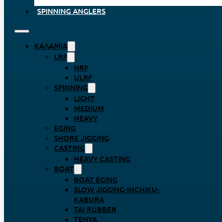
SPINNING ANGLERS
ΚΑΛΆΜΙΑ
LRF
HRF
ULRF
SPINNING
LIGHT
MEDIUM
HEAVY
EGING
SHORE JIGGING
CASTING
HEAVY CASTING
BOAT
BOAT EGING
SLOW JIGGING-INCHIKU-
KABURA
TAI RUBBER
TENYA