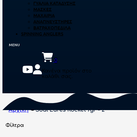
ΓΥΑΛΙΆ ΚΑΤΆΔΥΣΗΣ
ΜΆΣΚΕΣ
ΜΑΧΑΊΡΙΑ
ΑΝΑΠΝΕΥΣΤΉΡΕΣ
ΒΑΤΡΑΧΟΠΈΔΙΛΑ
SPINNING ANGLERS
0
Κανένα προϊόν στο
καλάθι σας.
Αρχική
Soul Lures Rocket 7gr - 2
Φίλτρα