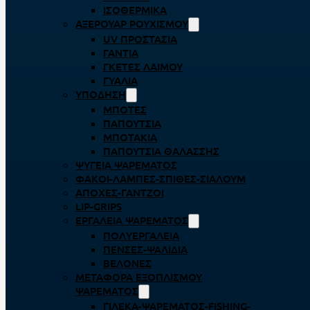
ΙΣΟΘΕΡΜΙΚΆ
ΑΞΕΡΟΥΆΡ ΡΟΥΧΙΣΜΟΎ
UV ΠΡΟΣΤΑΣΊΑ
ΓΆΝΤΙΑ
ΓΚΈΤΕΣ ΛΑΊΜΟΥ
ΓΥΑΛΙΆ
ΥΠΌΔΗΣΗ
ΜΠΌΤΕΣ
ΠΑΠΟΎΤΣΙΑ
ΜΠΟΤΆΚΙΑ
ΠΑΠΟΎΤΣΙΑ ΘΑΛΆΣΣΗΣ
ΨΥΓΕΊΑ ΨΑΡΈΜΑΤΟΣ
ΦΑΚΟΊ-ΛΆΜΠΕΣ-ΣΠΊΘΕΣ-ΣΊΑΛΟΥΜ
ΑΠΌΧΕΣ-ΓΆΝΤΖΟΙ
LIP-GRIPS
EΡΓΑΛΕΊΑ ΨΑΡΈΜΑΤΟΣ
ΠΟΛΥΕΡΓΑΛΕΊΑ
ΠΈΝΣΕΣ-ΨΑΛΊΔΙΑ
ΒΕΛΌΝΕΣ
ΜΕΤΑΦΟΡΆ ΕΞΟΠΛΙΣΜΟΎ
ΨΑΡΈΜΑΤΟΣ
ΓΙΛΈΚΑ-ΨΑΡΈΜΑΤΟΣ-FISHING-