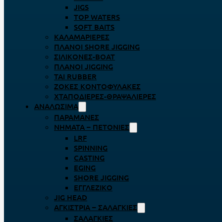
JIGS
TOP WATERS
SOFT BAITS
ΚΑΛΑΜΑΡΙΈΡΕΣ
ΠΛΆΝΟΙ SHORE JIGGING
ΣΙΛΙΚΌΝΕΣ-BOAT
ΠΛΆΝΟΙ JIGGING
TAI RUBBER
ΖΌΚΕΣ ΚΟΝΤΟΦΎΛΑΚΕΣ
ΧΤΑΠΟΔΙΈΡΕΣ-ΘΡΑΨΑΛΙΈΡΕΣ
ΑΝΑΛΏΣΙΜΑ
ΠΑΡΑΜΆΝΕΣ
ΝΉΜΑΤΑ – ΠΕΤΟΝΙΈΣ
LRF
SPINNING
CASTING
EGING
SHORE JIGGING
ΕΓΓΛΈΖΙΚΟ
JIG HEAD
ΑΓΚΊΣΤΡΙΑ – ΣΑΛΑΓΚΙΈΣ
ΣΑΛΑΓΚΙΈΣ