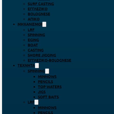
SURF CASTING
ΕΓΓΛΈΖΙΚΟ
BOLOGNESE
ΑΠΊΚΟ
ΜΗΧΑΝΙΣΜΟΊ
LRF
SPINNING
EGING
BOAT
CASTING
SHORE JIGGING
ΕΓΓΛΈΖΙΚΟ-BOLOGNESE
ΤΕΧΝΗΤΆ
SPINNING
MINNOWS
PENCILS
TOP WATERS
JIGS
SOFT BAITS
LRF
MINNOWS
PENCILS