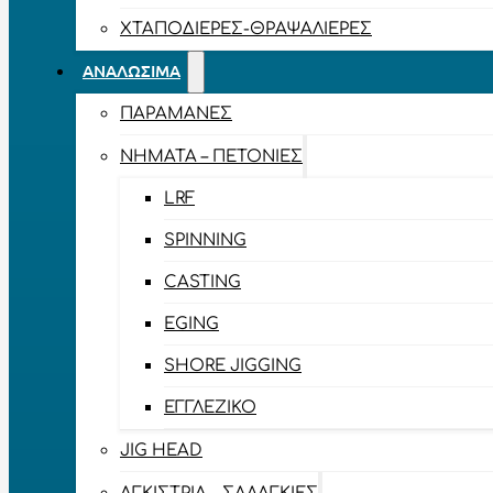
ΧΤΑΠΟΔΙΈΡΕΣ-ΘΡΑΨΑΛΙΈΡΕΣ
ΑΝΑΛΏΣΙΜΑ
ΠΑΡΑΜΆΝΕΣ
ΝΉΜΑΤΑ – ΠΕΤΟΝΙΈΣ
LRF
SPINNING
CASTING
EGING
SHORE JIGGING
ΕΓΓΛΈΖΙΚΟ
JIG HEAD