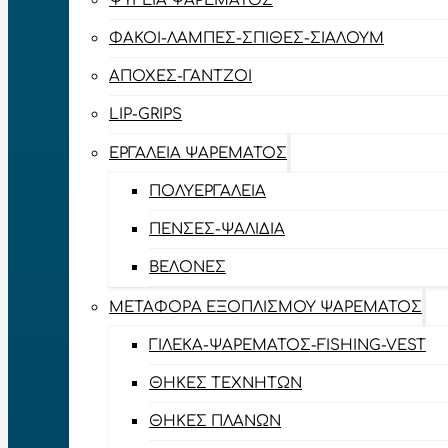
ΨΥΓΕΊΑ ΨΑΡΈΜΑΤΟΣ
ΦΑΚΟΊ-ΛΆΜΠΕΣ-ΣΠΊΘΕΣ-ΣΊΑΛΟΥΜ
ΑΠΌΧΕΣ-ΓΆΝΤΖΟΙ
LIP-GRIPS
EΡΓΑΛΕΊΑ ΨΑΡΈΜΑΤΟΣ
ΠΟΛΥΕΡΓΑΛΕΊΑ
ΠΈΝΣΕΣ-ΨΑΛΊΔΙΑ
ΒΕΛΌΝΕΣ
ΜΕΤΑΦΟΡΆ ΕΞΟΠΛΙΣΜΟΎ ΨΑΡΈΜΑΤΟΣ
ΓΙΛΈΚΑ-ΨΑΡΈΜΑΤΟΣ-FISHING-VEST
ΘΉΚΕΣ ΤΕΧΝΗΤΏΝ
ΘΉΚΕΣ ΠΛΆΝΩΝ