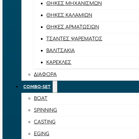
ΘΉΚΕΣ ΜΗΧΑΝΙΣΜΏΝ
ΘΉΚΕΣ ΚΑΛΑΜΙΏΝ
ΘΉΚΕΣ ΑΡΜΑΤΩΣΙΏΝ
ΤΣΆΝΤΕΣ ΨΑΡΈΜΑΤΟΣ
ΒΑΛΙΤΣΆΚΙΑ
ΚΑΡΈΚΛΕΣ
ΔΙΆΦΟΡΑ
COMBO-SET
BOAT
SPINNING
CASTING
EGING