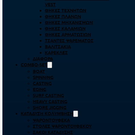
VEST
ΘΉΚΕΣ ΤΕΧΝΗΤΏΝ
ΘΉΚΕΣ ΠΛΆΝΩΝ
ΘΉΚΕΣ ΜΗΧΑΝΙΣΜΏΝ
ΘΉΚΕΣ ΚΑΛΑΜΙΏΝ
ΘΉΚΕΣ ΑΡΜΑΤΩΣΙΏΝ
ΤΣΆΝΤΕΣ ΨΑΡΈΜΑΤΟΣ
ΒΑΛΙΤΣΆΚΙΑ
ΚΑΡΈΚΛΕΣ
ΔΙΆΦΟΡΑ
COMBO-SET
BOAT
SPINNING
CASTING
EGING
SURF CASTING
HEAVY CASTING
SHORE JIGGING
ΚΑΤΆΔΥΣΗ ΚΟΛΎΜΒΗΣΗ
ΨΑΡΟΝΤΟΎΦΕΚΑ
ΣΤΟΛΈΣ ΨΑΡΟΝΤΟΎΦΕΚΟΥ
ΣΆΚΟΙ ΚΑΤΆΔΥΣΗΣ