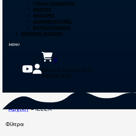
ΓΥΑΛΙΆ ΚΑΤΆΔΥΣΗΣ
ΜΆΣΚΕΣ
ΜΑΧΑΊΡΙΑ
ΑΝΑΠΝΕΥΣΤΉΡΕΣ
ΒΑΤΡΑΧΟΠΈΔΙΛΑ
SPINNING ANGLERS
0
Κανένα προϊόν στο
καλάθι σας.
Αρχική
ILLEX
Φίλτρα