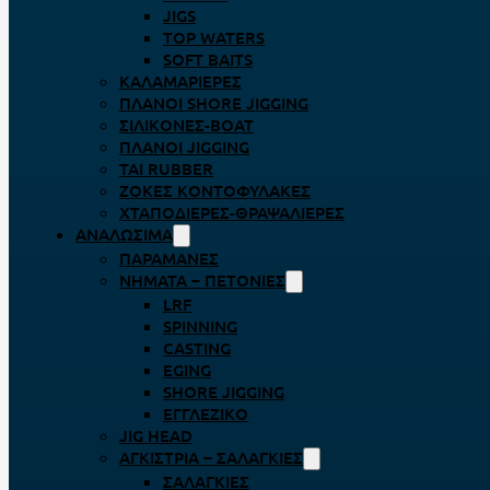
JIGS
TOP WATERS
SOFT BAITS
ΚΑΛΑΜΑΡΙΈΡΕΣ
ΠΛΆΝΟΙ SHORE JIGGING
ΣΙΛΙΚΌΝΕΣ-BOAT
ΠΛΆΝΟΙ JIGGING
TAI RUBBER
ΖΌΚΕΣ ΚΟΝΤΟΦΎΛΑΚΕΣ
ΧΤΑΠΟΔΙΈΡΕΣ-ΘΡΑΨΑΛΙΈΡΕΣ
ΑΝΑΛΏΣΙΜΑ
ΠΑΡΑΜΆΝΕΣ
ΝΉΜΑΤΑ – ΠΕΤΟΝΙΈΣ
LRF
SPINNING
CASTING
EGING
SHORE JIGGING
ΕΓΓΛΈΖΙΚΟ
JIG HEAD
ΑΓΚΊΣΤΡΙΑ – ΣΑΛΑΓΚΙΈΣ
ΣΑΛΑΓΚΙΈΣ