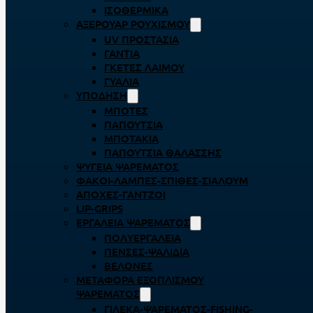
ΙΣΟΘΕΡΜΙΚΆ
ΑΞΕΡΟΥΆΡ ΡΟΥΧΙΣΜΟΎ
UV ΠΡΟΣΤΑΣΊΑ
ΓΆΝΤΙΑ
ΓΚΈΤΕΣ ΛΑΊΜΟΥ
ΓΥΑΛΙΆ
ΥΠΌΔΗΣΗ
ΜΠΌΤΕΣ
ΠΑΠΟΎΤΣΙΑ
ΜΠΟΤΆΚΙΑ
ΠΑΠΟΎΤΣΙΑ ΘΑΛΆΣΣΗΣ
ΨΥΓΕΊΑ ΨΑΡΈΜΑΤΟΣ
ΦΑΚΟΊ-ΛΆΜΠΕΣ-ΣΠΊΘΕΣ-ΣΊΑΛΟΥΜ
ΑΠΌΧΕΣ-ΓΆΝΤΖΟΙ
LIP-GRIPS
EΡΓΑΛΕΊΑ ΨΑΡΈΜΑΤΟΣ
ΠΟΛΥΕΡΓΑΛΕΊΑ
ΠΈΝΣΕΣ-ΨΑΛΊΔΙΑ
ΒΕΛΌΝΕΣ
ΜΕΤΑΦΟΡΆ ΕΞΟΠΛΙΣΜΟΎ
ΨΑΡΈΜΑΤΟΣ
ΓΙΛΈΚΑ-ΨΑΡΈΜΑΤΟΣ-FISHING-