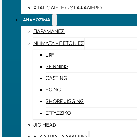
ΧΤΑΠΟΔΙΈΡΕΣ-ΘΡΑΨΑΛΙΈΡΕΣ
ΑΝΑΛΏΣΙΜΑ
ΠΑΡΑΜΆΝΕΣ
ΝΉΜΑΤΑ – ΠΕΤΟΝΙΈΣ
LRF
SPINNING
CASTING
EGING
SHORE JIGGING
ΕΓΓΛΈΖΙΚΟ
JIG HEAD