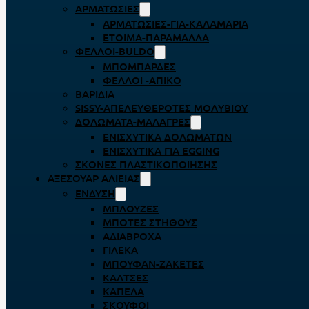
ΑΡΜΑΤΩΣΙΈΣ
ΑΡΜΑΤΩΣΙΈΣ-ΓΙΑ-ΚΑΛΑΜΆΡΙΑ
ΈΤΟΙΜΑ-ΠΑΡΆΜΑΛΛΑ
ΦΕΛΛΟΊ-BULDO
ΜΠΟΜΠΆΡΔΕΣ
ΦΕΛΛΟΊ -ΑΠΊΚΟ
ΒΑΡΊΔΙΑ
SISSY-ΑΠΕΛΕΥΘΕΡΟΤΈΣ ΜΟΛΥΒΙΟΎ
ΔΟΛΏΜΑΤΑ-ΜΑΛΆΓΡΕΣ
ΕΝΙΣΧΥΤΙΚΆ ΔΟΛΩΜΆΤΩΝ
ΕΝΙΣΧΥΤΙΚΆ ΓΙΑ EGGING
ΣΚΌΝΕΣ ΠΛΑΣΤΙΚΟΠΟΊΗΣΗΣ
ΑΞΕΣΟΥΆΡ ΑΛΙΕΊΑΣ
ΈΝΔΥΣΗ
ΜΠΛΟΎΖΕΣ
ΜΠΌΤΕΣ ΣΤΉΘΟΥΣ
ΑΔΙΆΒΡΟΧΑ
ΓΙΛΈΚΑ
ΜΠΟΥΦΆΝ-ΖΑΚΈΤΕΣ
ΚΆΛΤΣΕΣ
ΚΑΠΈΛΑ
ΣΚΟΎΦΟΙ