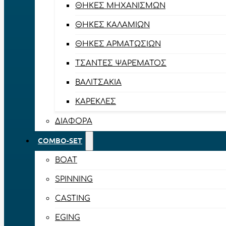
ΘΉΚΕΣ ΜΗΧΑΝΙΣΜΏΝ
ΘΉΚΕΣ ΚΑΛΑΜΙΏΝ
ΘΉΚΕΣ ΑΡΜΑΤΩΣΙΏΝ
ΤΣΆΝΤΕΣ ΨΑΡΈΜΑΤΟΣ
ΒΑΛΙΤΣΆΚΙΑ
ΚΑΡΈΚΛΕΣ
ΔΙΆΦΟΡΑ
COMBO-SET
BOAT
SPINNING
CASTING
EGING