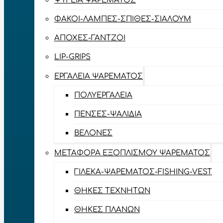
ΨΥΓΕΊΑ ΨΑΡΈΜΑΤΟΣ
ΦΑΚΟΊ-ΛΆΜΠΕΣ-ΣΠΊΘΕΣ-ΣΊΑΛΟΥΜ
ΑΠΌΧΕΣ-ΓΆΝΤΖΟΙ
LIP-GRIPS
EΡΓΑΛΕΊΑ ΨΑΡΈΜΑΤΟΣ
ΠΟΛΥΕΡΓΑΛΕΊΑ
ΠΈΝΣΕΣ-ΨΑΛΊΔΙΑ
ΒΕΛΌΝΕΣ
ΜΕΤΑΦΟΡΆ ΕΞΟΠΛΙΣΜΟΎ ΨΑΡΈΜΑΤΟΣ
ΓΙΛΈΚΑ-ΨΑΡΈΜΑΤΟΣ-FISHING-VEST
ΘΉΚΕΣ ΤΕΧΝΗΤΏΝ
ΘΉΚΕΣ ΠΛΆΝΩΝ