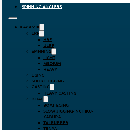
SPINNING ANGLERS
ΚΑΛΆΜΙΑ
LRF
HRF
ULRF
SPINNING
LIGHT
MEDIUM
HEAVY
EGING
SHORE JIGGING
CASTING
HEAVY CASTING
BOAT
BOAT EGING
SLOW JIGGING-INCHIKU-
KABURA
TAI RUBBER
TENYA