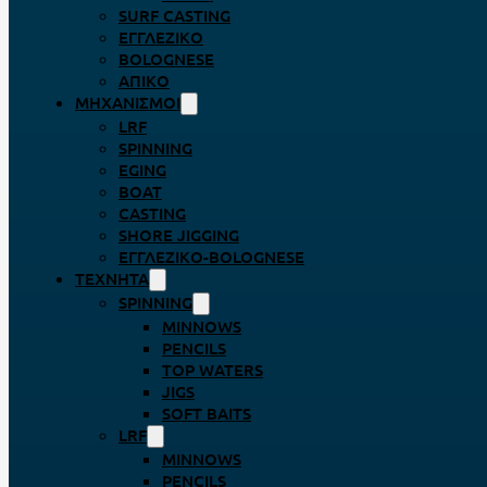
SURF CASTING
ΕΓΓΛΈΖΙΚΟ
BOLOGNESE
ΑΠΊΚΟ
ΜΗΧΑΝΙΣΜΟΊ
LRF
SPINNING
EGING
BOAT
CASTING
SHORE JIGGING
ΕΓΓΛΈΖΙΚΟ-BOLOGNESE
ΤΕΧΝΗΤΆ
SPINNING
MINNOWS
PENCILS
TOP WATERS
JIGS
SOFT BAITS
LRF
MINNOWS
PENCILS