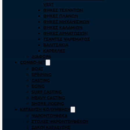
VEST
ΘΉΚΕΣ ΤΕΧΝΗΤΏΝ
ΘΉΚΕΣ ΠΛΆΝΩΝ
ΘΉΚΕΣ ΜΗΧΑΝΙΣΜΏΝ
ΘΉΚΕΣ ΚΑΛΑΜΙΏΝ
ΘΉΚΕΣ ΑΡΜΑΤΩΣΙΏΝ
ΤΣΆΝΤΕΣ ΨΑΡΈΜΑΤΟΣ
ΒΑΛΙΤΣΆΚΙΑ
ΚΑΡΈΚΛΕΣ
ΔΙΆΦΟΡΑ
COMBO-SET
BOAT
SPINNING
CASTING
EGING
SURF CASTING
HEAVY CASTING
SHORE JIGGING
ΚΑΤΆΔΥΣΗ ΚΟΛΎΜΒΗΣΗ
ΨΑΡΟΝΤΟΎΦΕΚΑ
ΣΤΟΛΈΣ ΨΑΡΟΝΤΟΎΦΕΚΟΥ
ΣΆΚΟΙ ΚΑΤΆΔΥΣΗΣ