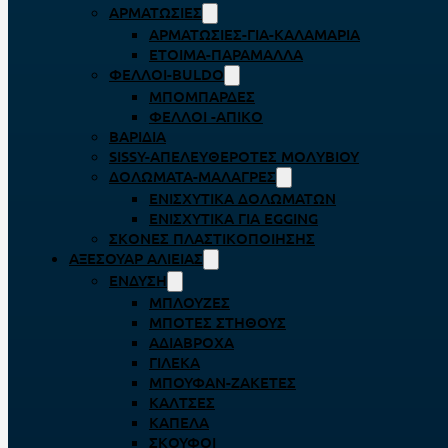
ΑΡΜΑΤΩΣΙΈΣ
ΑΡΜΑΤΩΣΙΈΣ-ΓΙΑ-ΚΑΛΑΜΆΡΙΑ
ΈΤΟΙΜΑ-ΠΑΡΆΜΑΛΛΑ
ΦΕΛΛΟΊ-BULDO
ΜΠΟΜΠΆΡΔΕΣ
ΦΕΛΛΟΊ -ΑΠΊΚΟ
ΒΑΡΊΔΙΑ
SISSY-ΑΠΕΛΕΥΘΕΡΟΤΈΣ ΜΟΛΥΒΙΟΎ
ΔΟΛΏΜΑΤΑ-ΜΑΛΆΓΡΕΣ
ΕΝΙΣΧΥΤΙΚΆ ΔΟΛΩΜΆΤΩΝ
ΕΝΙΣΧΥΤΙΚΆ ΓΙΑ EGGING
ΣΚΌΝΕΣ ΠΛΑΣΤΙΚΟΠΟΊΗΣΗΣ
ΑΞΕΣΟΥΆΡ ΑΛΙΕΊΑΣ
ΈΝΔΥΣΗ
ΜΠΛΟΎΖΕΣ
ΜΠΌΤΕΣ ΣΤΉΘΟΥΣ
ΑΔΙΆΒΡΟΧΑ
ΓΙΛΈΚΑ
ΜΠΟΥΦΆΝ-ΖΑΚΈΤΕΣ
ΚΆΛΤΣΕΣ
ΚΑΠΈΛΑ
ΣΚΟΎΦΟΙ