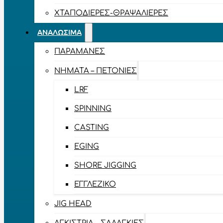
ΧΤΑΠΟΔΙΈΡΕΣ-ΘΡΑΨΑΛΙΈΡΕΣ
ΑΝΑΛΏΣΙΜΑ
ΠΑΡΑΜΆΝΕΣ
ΝΉΜΑΤΑ – ΠΕΤΟΝΙΈΣ
LRF
SPINNING
CASTING
EGING
SHORE JIGGING
ΕΓΓΛΈΖΙΚΟ
JIG HEAD