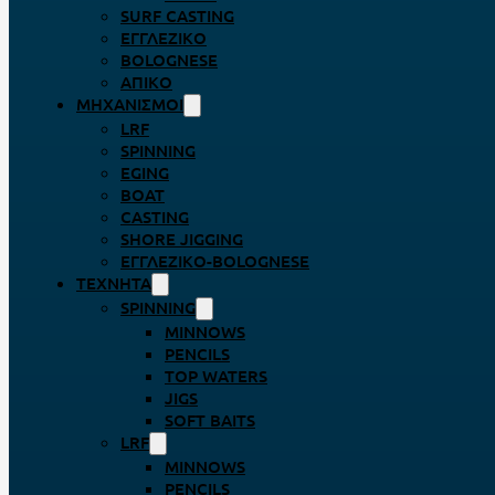
SURF CASTING
ΕΓΓΛΈΖΙΚΟ
BOLOGNESE
ΑΠΊΚΟ
ΜΗΧΑΝΙΣΜΟΊ
LRF
SPINNING
EGING
BOAT
CASTING
SHORE JIGGING
ΕΓΓΛΈΖΙΚΟ-BOLOGNESE
ΤΕΧΝΗΤΆ
SPINNING
MINNOWS
PENCILS
TOP WATERS
JIGS
SOFT BAITS
LRF
MINNOWS
PENCILS