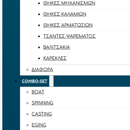
ΘΉΚΕΣ ΜΗΧΑΝΙΣΜΏΝ
ΘΉΚΕΣ ΚΑΛΑΜΙΏΝ
ΘΉΚΕΣ ΑΡΜΑΤΩΣΙΏΝ
ΤΣΆΝΤΕΣ ΨΑΡΈΜΑΤΟΣ
ΒΑΛΙΤΣΆΚΙΑ
ΚΑΡΈΚΛΕΣ
ΔΙΆΦΟΡΑ
COMBO-SET
BOAT
SPINNING
CASTING
EGING