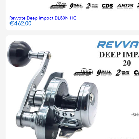
Revvate Deep impact DL50N HG
€
462,00