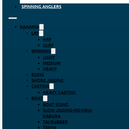
SPINNING ANGLERS
ΚΑΛΆΜΙΑ
LRF
HRF
ULRF
SPINNING
LIGHT
MEDIUM
HEAVY
EGING
SHORE JIGGING
CASTING
HEAVY CASTING
BOAT
BOAT EGING
SLOW JIGGING-INCHIKU-
KABURA
TAI RUBBER
TENYA