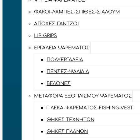
ΨΥΓΕΊΑ ΨΑΡΈΜΑΤΟΣ
ΦΑΚΟΊ-ΛΆΜΠΕΣ-ΣΠΊΘΕΣ-ΣΊΑΛΟΥΜ
ΑΠΌΧΕΣ-ΓΆΝΤΖΟΙ
LIP-GRIPS
EΡΓΑΛΕΊΑ ΨΑΡΈΜΑΤΟΣ
ΠΟΛΥΕΡΓΑΛΕΊΑ
ΠΈΝΣΕΣ-ΨΑΛΊΔΙΑ
ΒΕΛΌΝΕΣ
ΜΕΤΑΦΟΡΆ ΕΞΟΠΛΙΣΜΟΎ ΨΑΡΈΜΑΤΟΣ
ΓΙΛΈΚΑ-ΨΑΡΈΜΑΤΟΣ-FISHING-VEST
ΘΉΚΕΣ ΤΕΧΝΗΤΏΝ
ΘΉΚΕΣ ΠΛΆΝΩΝ