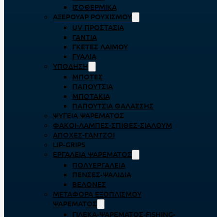
ΙΣΟΘΕΡΜΙΚΆ
ΑΞΕΡΟΥΆΡ ΡΟΥΧΙΣΜΟΎ
UV ΠΡΟΣΤΑΣΊΑ
ΓΆΝΤΙΑ
ΓΚΈΤΕΣ ΛΑΊΜΟΥ
ΓΥΑΛΙΆ
ΥΠΌΔΗΣΗ
ΜΠΌΤΕΣ
ΠΑΠΟΎΤΣΙΑ
ΜΠΟΤΆΚΙΑ
ΠΑΠΟΎΤΣΙΑ ΘΑΛΆΣΣΗΣ
ΨΥΓΕΊΑ ΨΑΡΈΜΑΤΟΣ
ΦΑΚΟΊ-ΛΆΜΠΕΣ-ΣΠΊΘΕΣ-ΣΊΑΛΟΥΜ
ΑΠΌΧΕΣ-ΓΆΝΤΖΟΙ
LIP-GRIPS
EΡΓΑΛΕΊΑ ΨΑΡΈΜΑΤΟΣ
ΠΟΛΥΕΡΓΑΛΕΊΑ
ΠΈΝΣΕΣ-ΨΑΛΊΔΙΑ
ΒΕΛΌΝΕΣ
ΜΕΤΑΦΟΡΆ ΕΞΟΠΛΙΣΜΟΎ
ΨΑΡΈΜΑΤΟΣ
ΓΙΛΈΚΑ-ΨΑΡΈΜΑΤΟΣ-FISHING-