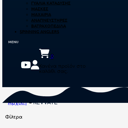
ΓΥΑΛΙΆ ΚΑΤΆΔΥΣΗΣ
ΜΆΣΚΕΣ
ΜΑΧΑΊΡΙΑ
ΑΝΑΠΝΕΥΣΤΉΡΕΣ
ΒΑΤΡΑΧΟΠΈΔΙΛΑ
SPINNING ANGLERS
0
Κανένα προϊόν στο
καλάθι σας.
Αρχική
REVVATE
Φίλτρα