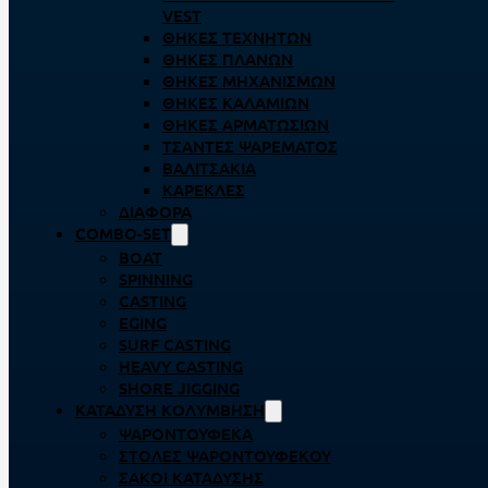
VEST
ΘΉΚΕΣ ΤΕΧΝΗΤΏΝ
ΘΉΚΕΣ ΠΛΆΝΩΝ
ΘΉΚΕΣ ΜΗΧΑΝΙΣΜΏΝ
ΘΉΚΕΣ ΚΑΛΑΜΙΏΝ
ΘΉΚΕΣ ΑΡΜΑΤΩΣΙΏΝ
ΤΣΆΝΤΕΣ ΨΑΡΈΜΑΤΟΣ
ΒΑΛΙΤΣΆΚΙΑ
ΚΑΡΈΚΛΕΣ
ΔΙΆΦΟΡΑ
COMBO-SET
BOAT
SPINNING
CASTING
EGING
SURF CASTING
HEAVY CASTING
SHORE JIGGING
ΚΑΤΆΔΥΣΗ ΚΟΛΎΜΒΗΣΗ
ΨΑΡΟΝΤΟΎΦΕΚΑ
ΣΤΟΛΈΣ ΨΑΡΟΝΤΟΎΦΕΚΟΥ
ΣΆΚΟΙ ΚΑΤΆΔΥΣΗΣ