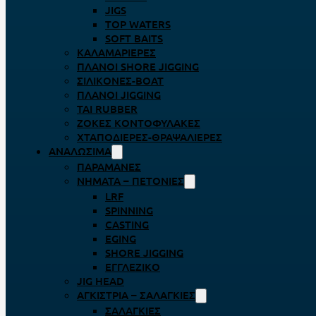
JIGS
TOP WATERS
SOFT BAITS
ΚΑΛΑΜΑΡΙΈΡΕΣ
ΠΛΆΝΟΙ SHORE JIGGING
ΣΙΛΙΚΌΝΕΣ-BOAT
ΠΛΆΝΟΙ JIGGING
TAI RUBBER
ΖΌΚΕΣ ΚΟΝΤΟΦΎΛΑΚΕΣ
ΧΤΑΠΟΔΙΈΡΕΣ-ΘΡΑΨΑΛΙΈΡΕΣ
ΑΝΑΛΏΣΙΜΑ
ΠΑΡΑΜΆΝΕΣ
ΝΉΜΑΤΑ – ΠΕΤΟΝΙΈΣ
LRF
SPINNING
CASTING
EGING
SHORE JIGGING
ΕΓΓΛΈΖΙΚΟ
JIG HEAD
ΑΓΚΊΣΤΡΙΑ – ΣΑΛΑΓΚΙΈΣ
ΣΑΛΑΓΚΙΈΣ