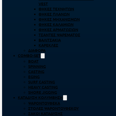
VEST
ΘΉΚΕΣ ΤΕΧΝΗΤΏΝ
ΘΉΚΕΣ ΠΛΆΝΩΝ
ΘΉΚΕΣ ΜΗΧΑΝΙΣΜΏΝ
ΘΉΚΕΣ ΚΑΛΑΜΙΏΝ
ΘΉΚΕΣ ΑΡΜΑΤΩΣΙΏΝ
ΤΣΆΝΤΕΣ ΨΑΡΈΜΑΤΟΣ
ΒΑΛΙΤΣΆΚΙΑ
ΚΑΡΈΚΛΕΣ
ΔΙΆΦΟΡΑ
COMBO-SET
BOAT
SPINNING
CASTING
EGING
SURF CASTING
HEAVY CASTING
SHORE JIGGING
ΚΑΤΆΔΥΣΗ ΚΟΛΎΜΒΗΣΗ
ΨΑΡΟΝΤΟΎΦΕΚΑ
ΣΤΟΛΈΣ ΨΑΡΟΝΤΟΎΦΕΚΟΥ
ΣΆΚΟΙ ΚΑΤΆΔΥΣΗΣ