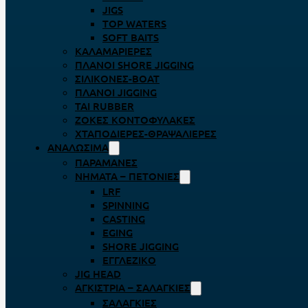
JIGS
TOP WATERS
SOFT BAITS
ΚΑΛΑΜΑΡΙΈΡΕΣ
ΠΛΆΝΟΙ SHORE JIGGING
ΣΙΛΙΚΌΝΕΣ-BOAT
ΠΛΆΝΟΙ JIGGING
TAI RUBBER
ΖΌΚΕΣ ΚΟΝΤΟΦΎΛΑΚΕΣ
ΧΤΑΠΟΔΙΈΡΕΣ-ΘΡΑΨΑΛΙΈΡΕΣ
ΑΝΑΛΏΣΙΜΑ
ΠΑΡΑΜΆΝΕΣ
ΝΉΜΑΤΑ – ΠΕΤΟΝΙΈΣ
LRF
SPINNING
CASTING
EGING
SHORE JIGGING
ΕΓΓΛΈΖΙΚΟ
JIG HEAD
ΑΓΚΊΣΤΡΙΑ – ΣΑΛΑΓΚΙΈΣ
ΣΑΛΑΓΚΙΈΣ