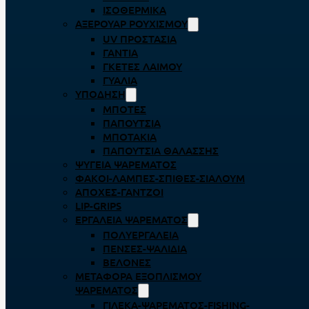
ΙΣΟΘΕΡΜΙΚΆ
ΑΞΕΡΟΥΆΡ ΡΟΥΧΙΣΜΟΎ
UV ΠΡΟΣΤΑΣΊΑ
ΓΆΝΤΙΑ
ΓΚΈΤΕΣ ΛΑΊΜΟΥ
ΓΥΑΛΙΆ
ΥΠΌΔΗΣΗ
ΜΠΌΤΕΣ
ΠΑΠΟΎΤΣΙΑ
ΜΠΟΤΆΚΙΑ
ΠΑΠΟΎΤΣΙΑ ΘΑΛΆΣΣΗΣ
ΨΥΓΕΊΑ ΨΑΡΈΜΑΤΟΣ
ΦΑΚΟΊ-ΛΆΜΠΕΣ-ΣΠΊΘΕΣ-ΣΊΑΛΟΥΜ
ΑΠΌΧΕΣ-ΓΆΝΤΖΟΙ
LIP-GRIPS
EΡΓΑΛΕΊΑ ΨΑΡΈΜΑΤΟΣ
ΠΟΛΥΕΡΓΑΛΕΊΑ
ΠΈΝΣΕΣ-ΨΑΛΊΔΙΑ
ΒΕΛΌΝΕΣ
ΜΕΤΑΦΟΡΆ ΕΞΟΠΛΙΣΜΟΎ
ΨΑΡΈΜΑΤΟΣ
ΓΙΛΈΚΑ-ΨΑΡΈΜΑΤΟΣ-FISHING-