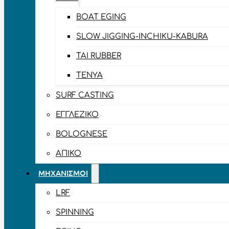
BOAT EGING
SLOW JIGGING-INCHIKU-KABURA
TAI RUBBER
TENYA
SURF CASTING
ΕΓΓΛΈΖΙΚΟ
BOLOGNESE
ΑΠΊΚΟ
ΜΗΧΑΝΙΣΜΟΊ
LRF
SPINNING