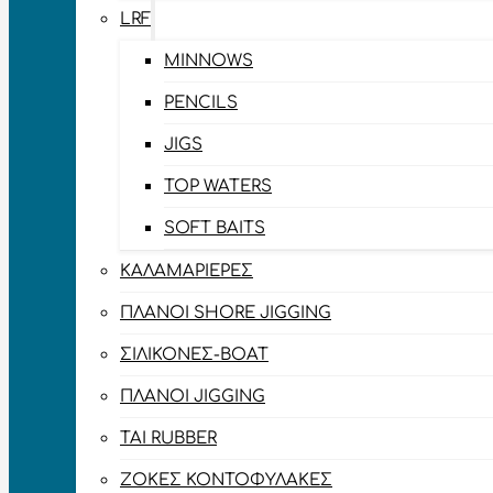
LRF
MINNOWS
PENCILS
JIGS
TOP WATERS
SOFT BAITS
ΚΑΛΑΜΑΡΙΈΡΕΣ
ΠΛΆΝΟΙ SHORE JIGGING
ΣΙΛΙΚΌΝΕΣ-BOAT
ΠΛΆΝΟΙ JIGGING
TAI RUBBER
ΖΌΚΕΣ ΚΟΝΤΟΦΎΛΑΚΕΣ