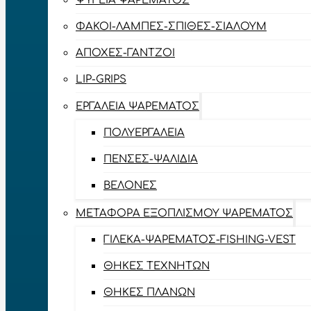
ΨΥΓΕΊΑ ΨΑΡΈΜΑΤΟΣ
ΦΑΚΟΊ-ΛΆΜΠΕΣ-ΣΠΊΘΕΣ-ΣΊΑΛΟΥΜ
ΑΠΌΧΕΣ-ΓΆΝΤΖΟΙ
LIP-GRIPS
EΡΓΑΛΕΊΑ ΨΑΡΈΜΑΤΟΣ
ΠΟΛΥΕΡΓΑΛΕΊΑ
ΠΈΝΣΕΣ-ΨΑΛΊΔΙΑ
ΒΕΛΌΝΕΣ
ΜΕΤΑΦΟΡΆ ΕΞΟΠΛΙΣΜΟΎ ΨΑΡΈΜΑΤΟΣ
ΓΙΛΈΚΑ-ΨΑΡΈΜΑΤΟΣ-FISHING-VEST
ΘΉΚΕΣ ΤΕΧΝΗΤΏΝ
ΘΉΚΕΣ ΠΛΆΝΩΝ