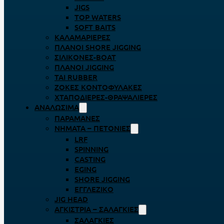
JIGS
TOP WATERS
SOFT BAITS
ΚΑΛΑΜΑΡΙΈΡΕΣ
ΠΛΆΝΟΙ SHORE JIGGING
ΣΙΛΙΚΌΝΕΣ-BOAT
ΠΛΆΝΟΙ JIGGING
TAI RUBBER
ΖΌΚΕΣ ΚΟΝΤΟΦΎΛΑΚΕΣ
ΧΤΑΠΟΔΙΈΡΕΣ-ΘΡΑΨΑΛΙΈΡΕΣ
ΑΝΑΛΏΣΙΜΑ
ΠΑΡΑΜΆΝΕΣ
ΝΉΜΑΤΑ – ΠΕΤΟΝΙΈΣ
LRF
SPINNING
CASTING
EGING
SHORE JIGGING
ΕΓΓΛΈΖΙΚΟ
JIG HEAD
ΑΓΚΊΣΤΡΙΑ – ΣΑΛΑΓΚΙΈΣ
ΣΑΛΑΓΚΙΈΣ