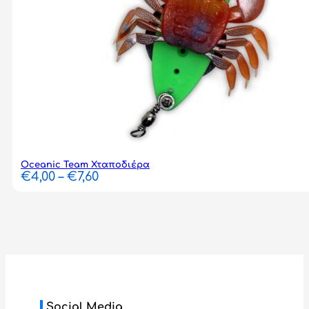
Oceanic Team Χταποδιέρα
Price
€
4,00
–
€
7,60
range:
€4,00
through
€7,60
Social Media