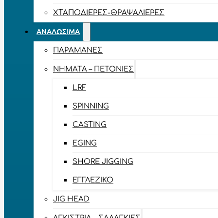
ΧΤΑΠΟΔΙΈΡΕΣ-ΘΡΑΨΑΛΙΈΡΕΣ
ΑΝΑΛΏΣΙΜΑ
ΠΑΡΑΜΆΝΕΣ
ΝΉΜΑΤΑ – ΠΕΤΟΝΙΈΣ
LRF
SPINNING
CASTING
EGING
SHORE JIGGING
ΕΓΓΛΈΖΙΚΟ
JIG HEAD