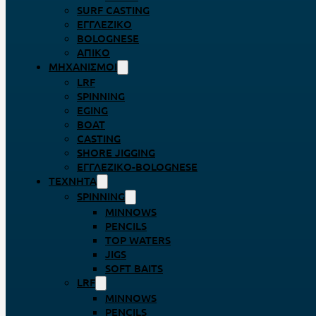
SURF CASTING
ΕΓΓΛΈΖΙΚΟ
BOLOGNESE
ΑΠΊΚΟ
ΜΗΧΑΝΙΣΜΟΊ
LRF
SPINNING
EGING
BOAT
CASTING
SHORE JIGGING
ΕΓΓΛΈΖΙΚΟ-BOLOGNESE
ΤΕΧΝΗΤΆ
SPINNING
MINNOWS
PENCILS
TOP WATERS
JIGS
SOFT BAITS
LRF
MINNOWS
PENCILS