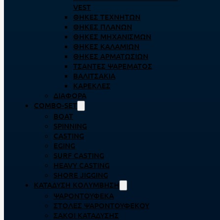
VEST
ΘΉΚΕΣ ΤΕΧΝΗΤΏΝ
ΘΉΚΕΣ ΠΛΆΝΩΝ
ΘΉΚΕΣ ΜΗΧΑΝΙΣΜΏΝ
ΘΉΚΕΣ ΚΑΛΑΜΙΏΝ
ΘΉΚΕΣ ΑΡΜΑΤΩΣΙΏΝ
ΤΣΆΝΤΕΣ ΨΑΡΈΜΑΤΟΣ
ΒΑΛΙΤΣΆΚΙΑ
ΚΑΡΈΚΛΕΣ
ΔΙΆΦΟΡΑ
COMBO-SET
BOAT
SPINNING
CASTING
EGING
SURF CASTING
HEAVY CASTING
SHORE JIGGING
ΚΑΤΆΔΥΣΗ ΚΟΛΎΜΒΗΣΗ
ΨΑΡΟΝΤΟΎΦΕΚΑ
ΣΤΟΛΈΣ ΨΑΡΟΝΤΟΎΦΕΚΟΥ
ΣΆΚΟΙ ΚΑΤΆΔΥΣΗΣ