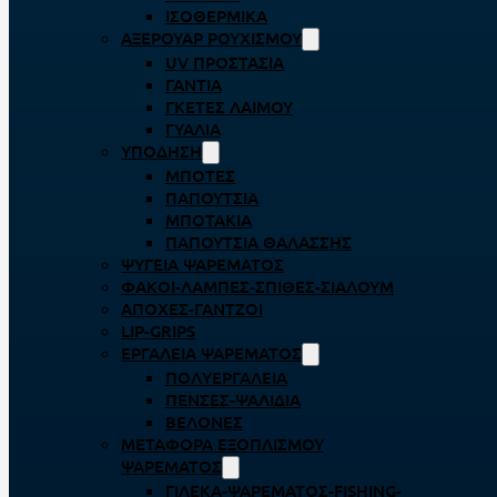
ΙΣΟΘΕΡΜΙΚΆ
ΑΞΕΡΟΥΆΡ ΡΟΥΧΙΣΜΟΎ
UV ΠΡΟΣΤΑΣΊΑ
ΓΆΝΤΙΑ
ΓΚΈΤΕΣ ΛΑΊΜΟΥ
ΓΥΑΛΙΆ
ΥΠΌΔΗΣΗ
ΜΠΌΤΕΣ
ΠΑΠΟΎΤΣΙΑ
ΜΠΟΤΆΚΙΑ
ΠΑΠΟΎΤΣΙΑ ΘΑΛΆΣΣΗΣ
ΨΥΓΕΊΑ ΨΑΡΈΜΑΤΟΣ
ΦΑΚΟΊ-ΛΆΜΠΕΣ-ΣΠΊΘΕΣ-ΣΊΑΛΟΥΜ
ΑΠΌΧΕΣ-ΓΆΝΤΖΟΙ
LIP-GRIPS
EΡΓΑΛΕΊΑ ΨΑΡΈΜΑΤΟΣ
ΠΟΛΥΕΡΓΑΛΕΊΑ
ΠΈΝΣΕΣ-ΨΑΛΊΔΙΑ
ΒΕΛΌΝΕΣ
ΜΕΤΑΦΟΡΆ ΕΞΟΠΛΙΣΜΟΎ
ΨΑΡΈΜΑΤΟΣ
ΓΙΛΈΚΑ-ΨΑΡΈΜΑΤΟΣ-FISHING-