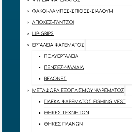
ΨΥΓΕΊΑ ΨΑΡΈΜΑΤΟΣ
ΦΑΚΟΊ-ΛΆΜΠΕΣ-ΣΠΊΘΕΣ-ΣΊΑΛΟΥΜ
ΑΠΌΧΕΣ-ΓΆΝΤΖΟΙ
LIP-GRIPS
EΡΓΑΛΕΊΑ ΨΑΡΈΜΑΤΟΣ
ΠΟΛΥΕΡΓΑΛΕΊΑ
ΠΈΝΣΕΣ-ΨΑΛΊΔΙΑ
ΒΕΛΌΝΕΣ
ΜΕΤΑΦΟΡΆ ΕΞΟΠΛΙΣΜΟΎ ΨΑΡΈΜΑΤΟΣ
ΓΙΛΈΚΑ-ΨΑΡΈΜΑΤΟΣ-FISHING-VEST
ΘΉΚΕΣ ΤΕΧΝΗΤΏΝ
ΘΉΚΕΣ ΠΛΆΝΩΝ