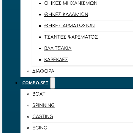
ΘΉΚΕΣ ΜΗΧΑΝΙΣΜΏΝ
ΘΉΚΕΣ ΚΑΛΑΜΙΏΝ
ΘΉΚΕΣ ΑΡΜΑΤΩΣΙΏΝ
ΤΣΆΝΤΕΣ ΨΑΡΈΜΑΤΟΣ
ΒΑΛΙΤΣΆΚΙΑ
ΚΑΡΈΚΛΕΣ
ΔΙΆΦΟΡΑ
COMBO-SET
BOAT
SPINNING
CASTING
EGING