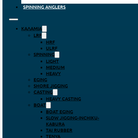
SPINNING ANGLERS
ΚΑΛΆΜΙΑ
LRF
HRF
ULRF
SPINNING
LIGHT
MEDIUM
HEAVY
EGING
SHORE JIGGING
CASTING
HEAVY CASTING
BOAT
BOAT EGING
SLOW JIGGING-INCHIKU-
KABURA
TAI RUBBER
TENYA