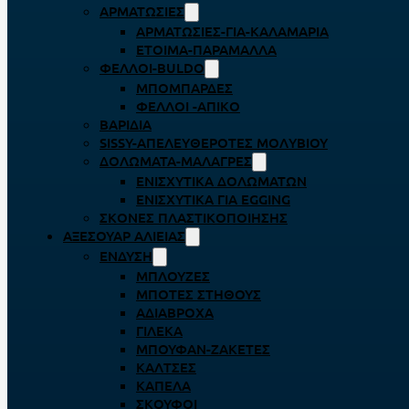
ΑΡΜΑΤΩΣΙΈΣ
ΑΡΜΑΤΩΣΙΈΣ-ΓΙΑ-ΚΑΛΑΜΆΡΙΑ
ΈΤΟΙΜΑ-ΠΑΡΆΜΑΛΛΑ
ΦΕΛΛΟΊ-BULDO
ΜΠΟΜΠΆΡΔΕΣ
ΦΕΛΛΟΊ -ΑΠΊΚΟ
ΒΑΡΊΔΙΑ
SISSY-ΑΠΕΛΕΥΘΕΡΟΤΈΣ ΜΟΛΥΒΙΟΎ
ΔΟΛΏΜΑΤΑ-ΜΑΛΆΓΡΕΣ
ΕΝΙΣΧΥΤΙΚΆ ΔΟΛΩΜΆΤΩΝ
ΕΝΙΣΧΥΤΙΚΆ ΓΙΑ EGGING
ΣΚΌΝΕΣ ΠΛΑΣΤΙΚΟΠΟΊΗΣΗΣ
ΑΞΕΣΟΥΆΡ ΑΛΙΕΊΑΣ
ΈΝΔΥΣΗ
ΜΠΛΟΎΖΕΣ
ΜΠΌΤΕΣ ΣΤΉΘΟΥΣ
ΑΔΙΆΒΡΟΧΑ
ΓΙΛΈΚΑ
ΜΠΟΥΦΆΝ-ΖΑΚΈΤΕΣ
ΚΆΛΤΣΕΣ
ΚΑΠΈΛΑ
ΣΚΟΎΦΟΙ