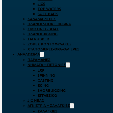
JIGS
TOP WATERS
SOFT BAITS
ΚΑΛΑΜΑΡΙΈΡΕΣ
ΠΛΆΝΟΙ SHORE JIGGING
ΣΙΛΙΚΌΝΕΣ-BOAT
ΠΛΆΝΟΙ JIGGING
TAI RUBBER
ΖΌΚΕΣ ΚΟΝΤΟΦΎΛΑΚΕΣ
ΧΤΑΠΟΔΙΈΡΕΣ-ΘΡΑΨΑΛΙΈΡΕΣ
ΑΝΑΛΏΣΙΜΑ
ΠΑΡΑΜΆΝΕΣ
ΝΉΜΑΤΑ – ΠΕΤΟΝΙΈΣ
LRF
SPINNING
CASTING
EGING
SHORE JIGGING
ΕΓΓΛΈΖΙΚΟ
JIG HEAD
ΑΓΚΊΣΤΡΙΑ – ΣΑΛΑΓΚΙΈΣ
ΣΑΛΑΓΚΙΈΣ