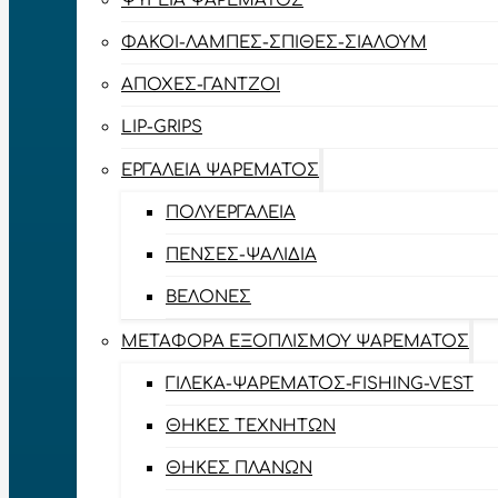
ΨΥΓΕΊΑ ΨΑΡΈΜΑΤΟΣ
ΦΑΚΟΊ-ΛΆΜΠΕΣ-ΣΠΊΘΕΣ-ΣΊΑΛΟΥΜ
ΑΠΌΧΕΣ-ΓΆΝΤΖΟΙ
LIP-GRIPS
EΡΓΑΛΕΊΑ ΨΑΡΈΜΑΤΟΣ
ΠΟΛΥΕΡΓΑΛΕΊΑ
ΠΈΝΣΕΣ-ΨΑΛΊΔΙΑ
ΒΕΛΌΝΕΣ
ΜΕΤΑΦΟΡΆ ΕΞΟΠΛΙΣΜΟΎ ΨΑΡΈΜΑΤΟΣ
ΓΙΛΈΚΑ-ΨΑΡΈΜΑΤΟΣ-FISHING-VEST
ΘΉΚΕΣ ΤΕΧΝΗΤΏΝ
ΘΉΚΕΣ ΠΛΆΝΩΝ