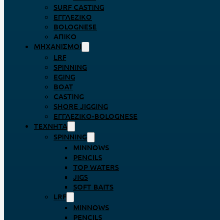
SURF CASTING
ΕΓΓΛΈΖΙΚΟ
BOLOGNESE
ΑΠΊΚΟ
ΜΗΧΑΝΙΣΜΟΊ
LRF
SPINNING
EGING
BOAT
CASTING
SHORE JIGGING
ΕΓΓΛΈΖΙΚΟ-BOLOGNESE
ΤΕΧΝΗΤΆ
SPINNING
MINNOWS
PENCILS
TOP WATERS
JIGS
SOFT BAITS
LRF
MINNOWS
PENCILS