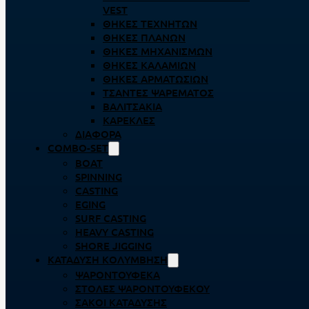
VEST
ΘΉΚΕΣ ΤΕΧΝΗΤΏΝ
ΘΉΚΕΣ ΠΛΆΝΩΝ
ΘΉΚΕΣ ΜΗΧΑΝΙΣΜΏΝ
ΘΉΚΕΣ ΚΑΛΑΜΙΏΝ
ΘΉΚΕΣ ΑΡΜΑΤΩΣΙΏΝ
ΤΣΆΝΤΕΣ ΨΑΡΈΜΑΤΟΣ
ΒΑΛΙΤΣΆΚΙΑ
ΚΑΡΈΚΛΕΣ
ΔΙΆΦΟΡΑ
COMBO-SET
BOAT
SPINNING
CASTING
EGING
SURF CASTING
HEAVY CASTING
SHORE JIGGING
ΚΑΤΆΔΥΣΗ ΚΟΛΎΜΒΗΣΗ
ΨΑΡΟΝΤΟΎΦΕΚΑ
ΣΤΟΛΈΣ ΨΑΡΟΝΤΟΎΦΕΚΟΥ
ΣΆΚΟΙ ΚΑΤΆΔΥΣΗΣ