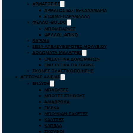
ΑΡΜΑΤΩΣΙΈΣ
ΑΡΜΑΤΩΣΙΈΣ-ΓΙΑ-ΚΑΛΑΜΆΡΙΑ
ΈΤΟΙΜΑ-ΠΑΡΆΜΑΛΛΑ
ΦΕΛΛΟΊ-BULDO
ΜΠΟΜΠΆΡΔΕΣ
ΦΕΛΛΟΊ -ΑΠΊΚΟ
ΒΑΡΊΔΙΑ
SISSY-ΑΠΕΛΕΥΘΕΡΟΤΈΣ ΜΟΛΥΒΙΟΎ
ΔΟΛΏΜΑΤΑ-ΜΑΛΆΓΡΕΣ
ΕΝΙΣΧΥΤΙΚΆ ΔΟΛΩΜΆΤΩΝ
ΕΝΙΣΧΥΤΙΚΆ ΓΙΑ EGGING
ΣΚΌΝΕΣ ΠΛΑΣΤΙΚΟΠΟΊΗΣΗΣ
ΑΞΕΣΟΥΆΡ ΑΛΙΕΊΑΣ
ΈΝΔΥΣΗ
ΜΠΛΟΎΖΕΣ
ΜΠΌΤΕΣ ΣΤΉΘΟΥΣ
ΑΔΙΆΒΡΟΧΑ
ΓΙΛΈΚΑ
ΜΠΟΥΦΆΝ-ΖΑΚΈΤΕΣ
ΚΆΛΤΣΕΣ
ΚΑΠΈΛΑ
ΣΚΟΎΦΟΙ