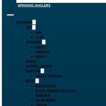
SPINNING ANGLERS
ΚΑΛΆΜΙΑ
LRF
HRF
ULRF
SPINNING
LIGHT
MEDIUM
HEAVY
EGING
SHORE JIGGING
CASTING
HEAVY CASTING
BOAT
BOAT EGING
SLOW JIGGING-INCHIKU-
KABURA
TAI RUBBER
TENYA