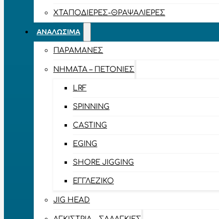
ΧΤΑΠΟΔΙΈΡΕΣ-ΘΡΑΨΑΛΙΈΡΕΣ
ΑΝΑΛΏΣΙΜΑ
ΠΑΡΑΜΆΝΕΣ
ΝΉΜΑΤΑ – ΠΕΤΟΝΙΈΣ
LRF
SPINNING
CASTING
EGING
SHORE JIGGING
ΕΓΓΛΈΖΙΚΟ
JIG HEAD