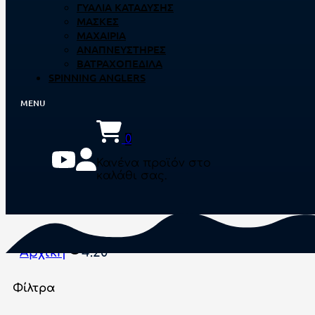
ΓΥΑΛΙΆ ΚΑΤΆΔΥΣΗΣ
ΜΆΣΚΕΣ
ΜΑΧΑΊΡΙΑ
ΑΝΑΠΝΕΥΣΤΉΡΕΣ
ΒΑΤΡΑΧΟΠΈΔΙΛΑ
SPINNING ANGLERS
0
Κανένα προϊόν στο
καλάθι σας.
Αρχική
4.20
Φίλτρα