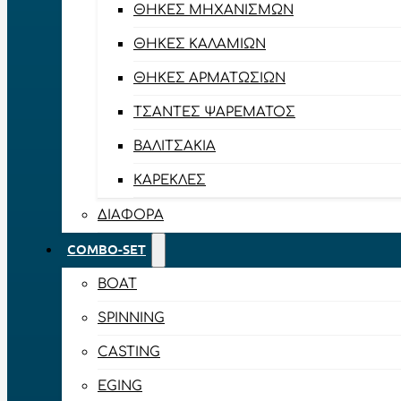
ΘΉΚΕΣ ΜΗΧΑΝΙΣΜΏΝ
ΘΉΚΕΣ ΚΑΛΑΜΙΏΝ
ΘΉΚΕΣ ΑΡΜΑΤΩΣΙΏΝ
ΤΣΆΝΤΕΣ ΨΑΡΈΜΑΤΟΣ
ΒΑΛΙΤΣΆΚΙΑ
ΚΑΡΈΚΛΕΣ
ΔΙΆΦΟΡΑ
COMBO-SET
BOAT
SPINNING
CASTING
EGING