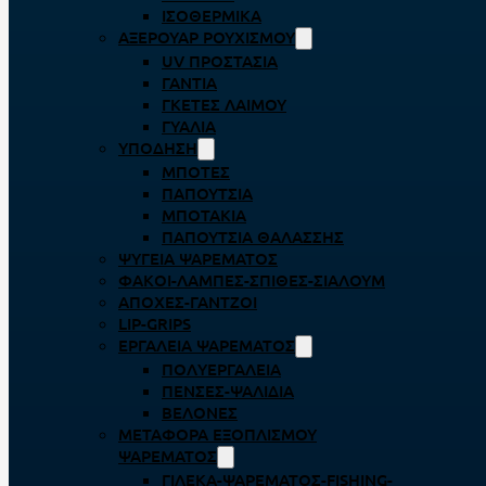
ΙΣΟΘΕΡΜΙΚΆ
ΑΞΕΡΟΥΆΡ ΡΟΥΧΙΣΜΟΎ
UV ΠΡΟΣΤΑΣΊΑ
ΓΆΝΤΙΑ
ΓΚΈΤΕΣ ΛΑΊΜΟΥ
ΓΥΑΛΙΆ
ΥΠΌΔΗΣΗ
ΜΠΌΤΕΣ
ΠΑΠΟΎΤΣΙΑ
ΜΠΟΤΆΚΙΑ
ΠΑΠΟΎΤΣΙΑ ΘΑΛΆΣΣΗΣ
ΨΥΓΕΊΑ ΨΑΡΈΜΑΤΟΣ
ΦΑΚΟΊ-ΛΆΜΠΕΣ-ΣΠΊΘΕΣ-ΣΊΑΛΟΥΜ
ΑΠΌΧΕΣ-ΓΆΝΤΖΟΙ
LIP-GRIPS
EΡΓΑΛΕΊΑ ΨΑΡΈΜΑΤΟΣ
ΠΟΛΥΕΡΓΑΛΕΊΑ
ΠΈΝΣΕΣ-ΨΑΛΊΔΙΑ
ΒΕΛΌΝΕΣ
ΜΕΤΑΦΟΡΆ ΕΞΟΠΛΙΣΜΟΎ
ΨΑΡΈΜΑΤΟΣ
ΓΙΛΈΚΑ-ΨΑΡΈΜΑΤΟΣ-FISHING-