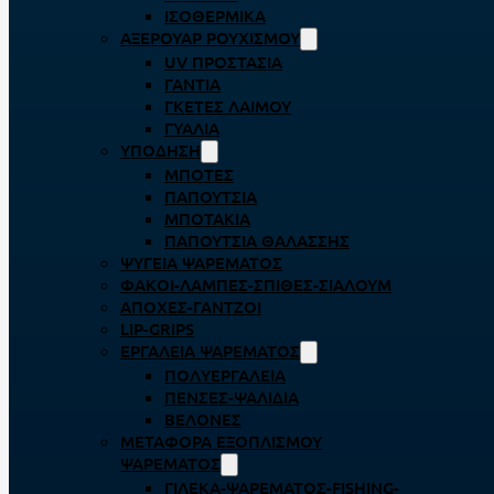
ΙΣΟΘΕΡΜΙΚΆ
ΑΞΕΡΟΥΆΡ ΡΟΥΧΙΣΜΟΎ
UV ΠΡΟΣΤΑΣΊΑ
ΓΆΝΤΙΑ
ΓΚΈΤΕΣ ΛΑΊΜΟΥ
ΓΥΑΛΙΆ
ΥΠΌΔΗΣΗ
ΜΠΌΤΕΣ
ΠΑΠΟΎΤΣΙΑ
ΜΠΟΤΆΚΙΑ
ΠΑΠΟΎΤΣΙΑ ΘΑΛΆΣΣΗΣ
ΨΥΓΕΊΑ ΨΑΡΈΜΑΤΟΣ
ΦΑΚΟΊ-ΛΆΜΠΕΣ-ΣΠΊΘΕΣ-ΣΊΑΛΟΥΜ
ΑΠΌΧΕΣ-ΓΆΝΤΖΟΙ
LIP-GRIPS
EΡΓΑΛΕΊΑ ΨΑΡΈΜΑΤΟΣ
ΠΟΛΥΕΡΓΑΛΕΊΑ
ΠΈΝΣΕΣ-ΨΑΛΊΔΙΑ
ΒΕΛΌΝΕΣ
ΜΕΤΑΦΟΡΆ ΕΞΟΠΛΙΣΜΟΎ
ΨΑΡΈΜΑΤΟΣ
ΓΙΛΈΚΑ-ΨΑΡΈΜΑΤΟΣ-FISHING-