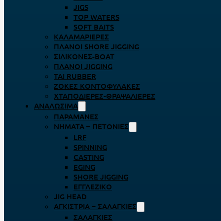
JIGS
TOP WATERS
SOFT BAITS
ΚΑΛΑΜΑΡΙΈΡΕΣ
ΠΛΆΝΟΙ SHORE JIGGING
ΣΙΛΙΚΌΝΕΣ-BOAT
ΠΛΆΝΟΙ JIGGING
TAI RUBBER
ΖΌΚΕΣ ΚΟΝΤΟΦΎΛΑΚΕΣ
ΧΤΑΠΟΔΙΈΡΕΣ-ΘΡΑΨΑΛΙΈΡΕΣ
ΑΝΑΛΏΣΙΜΑ
ΠΑΡΑΜΆΝΕΣ
ΝΉΜΑΤΑ – ΠΕΤΟΝΙΈΣ
LRF
SPINNING
CASTING
EGING
SHORE JIGGING
ΕΓΓΛΈΖΙΚΟ
JIG HEAD
ΑΓΚΊΣΤΡΙΑ – ΣΑΛΑΓΚΙΈΣ
ΣΑΛΑΓΚΙΈΣ