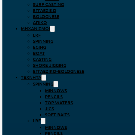
SURF CASTING
ΕΓΓΛΈΖΙΚΟ
BOLOGNESE
ΑΠΊΚΟ
ΜΗΧΑΝΙΣΜΟΊ
LRF
SPINNING
EGING
BOAT
CASTING
SHORE JIGGING
ΕΓΓΛΈΖΙΚΟ-BOLOGNESE
ΤΕΧΝΗΤΆ
SPINNING
MINNOWS
PENCILS
TOP WATERS
JIGS
SOFT BAITS
LRF
MINNOWS
PENCILS