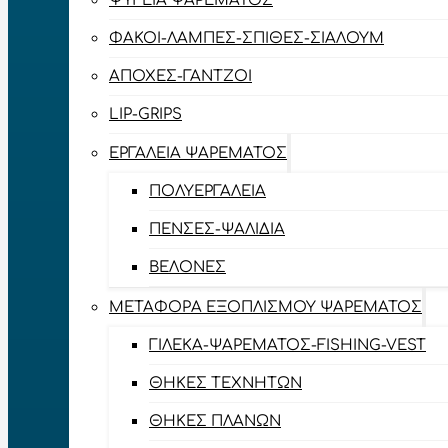
ΨΥΓΕΊΑ ΨΑΡΈΜΑΤΟΣ
ΦΑΚΟΊ-ΛΆΜΠΕΣ-ΣΠΊΘΕΣ-ΣΊΑΛΟΥΜ
ΑΠΌΧΕΣ-ΓΆΝΤΖΟΙ
LIP-GRIPS
EΡΓΑΛΕΊΑ ΨΑΡΈΜΑΤΟΣ
ΠΟΛΥΕΡΓΑΛΕΊΑ
ΠΈΝΣΕΣ-ΨΑΛΊΔΙΑ
ΒΕΛΌΝΕΣ
ΜΕΤΑΦΟΡΆ ΕΞΟΠΛΙΣΜΟΎ ΨΑΡΈΜΑΤΟΣ
ΓΙΛΈΚΑ-ΨΑΡΈΜΑΤΟΣ-FISHING-VEST
ΘΉΚΕΣ ΤΕΧΝΗΤΏΝ
ΘΉΚΕΣ ΠΛΆΝΩΝ