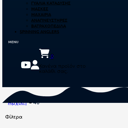
ΓΥΑΛΙΆ ΚΑΤΆΔΥΣΗΣ
ΜΆΣΚΕΣ
ΜΑΧΑΊΡΙΑ
ΑΝΑΠΝΕΥΣΤΉΡΕΣ
ΒΑΤΡΑΧΟΠΈΔΙΛΑ
SPINNING ANGLERS
0
Κανένα προϊόν στο
καλάθι σας.
Αρχική
40
Φίλτρα