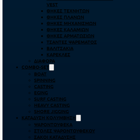
VEST
ΘΉΚΕΣ ΤΕΧΝΗΤΏΝ
ΘΉΚΕΣ ΠΛΆΝΩΝ
ΘΉΚΕΣ ΜΗΧΑΝΙΣΜΏΝ
ΘΉΚΕΣ ΚΑΛΑΜΙΏΝ
ΘΉΚΕΣ ΑΡΜΑΤΩΣΙΏΝ
ΤΣΆΝΤΕΣ ΨΑΡΈΜΑΤΟΣ
ΒΑΛΙΤΣΆΚΙΑ
ΚΑΡΈΚΛΕΣ
ΔΙΆΦΟΡΑ
COMBO-SET
BOAT
SPINNING
CASTING
EGING
SURF CASTING
HEAVY CASTING
SHORE JIGGING
ΚΑΤΆΔΥΣΗ ΚΟΛΎΜΒΗΣΗ
ΨΑΡΟΝΤΟΎΦΕΚΑ
ΣΤΟΛΈΣ ΨΑΡΟΝΤΟΎΦΕΚΟΥ
ΣΆΚΟΙ ΚΑΤΆΔΥΣΗΣ