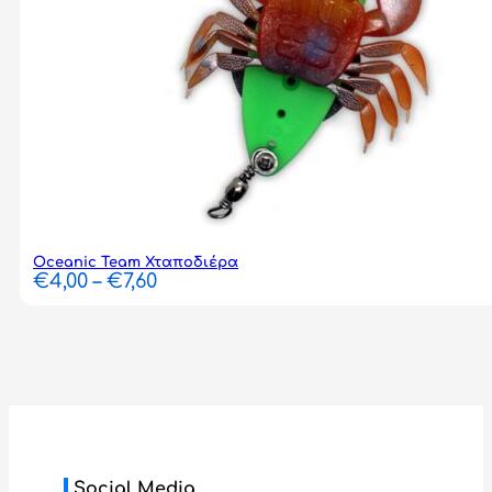
Oceanic Team Χταποδιέρα
Price
€
4,00
–
€
7,60
range:
€4,00
through
€7,60
Social Media