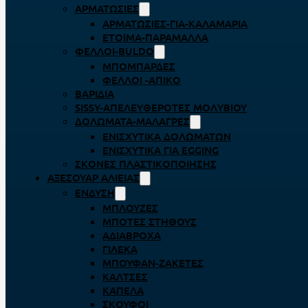
ΑΡΜΑΤΩΣΙΈΣ
ΑΡΜΑΤΩΣΙΈΣ-ΓΙΑ-ΚΑΛΑΜΆΡΙΑ
ΈΤΟΙΜΑ-ΠΑΡΆΜΑΛΛΑ
ΦΕΛΛΟΊ-BULDO
ΜΠΟΜΠΆΡΔΕΣ
ΦΕΛΛΟΊ -ΑΠΊΚΟ
ΒΑΡΊΔΙΑ
SISSY-ΑΠΕΛΕΥΘΕΡΟΤΈΣ ΜΟΛΥΒΙΟΎ
ΔΟΛΏΜΑΤΑ-ΜΑΛΆΓΡΕΣ
ΕΝΙΣΧΥΤΙΚΆ ΔΟΛΩΜΆΤΩΝ
ΕΝΙΣΧΥΤΙΚΆ ΓΙΑ EGGING
ΣΚΌΝΕΣ ΠΛΑΣΤΙΚΟΠΟΊΗΣΗΣ
ΑΞΕΣΟΥΆΡ ΑΛΙΕΊΑΣ
ΈΝΔΥΣΗ
ΜΠΛΟΎΖΕΣ
ΜΠΌΤΕΣ ΣΤΉΘΟΥΣ
ΑΔΙΆΒΡΟΧΑ
ΓΙΛΈΚΑ
ΜΠΟΥΦΆΝ-ΖΑΚΈΤΕΣ
ΚΆΛΤΣΕΣ
ΚΑΠΈΛΑ
ΣΚΟΎΦΟΙ