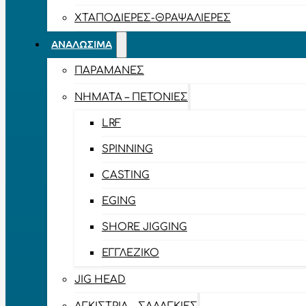
ΧΤΑΠΟΔΙΈΡΕΣ-ΘΡΑΨΑΛΙΈΡΕΣ
ΑΝΑΛΏΣΙΜΑ
ΠΑΡΑΜΆΝΕΣ
ΝΉΜΑΤΑ – ΠΕΤΟΝΙΈΣ
LRF
SPINNING
CASTING
EGING
SHORE JIGGING
ΕΓΓΛΈΖΙΚΟ
JIG HEAD