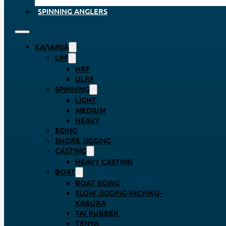
SPINNING ANGLERS
ΚΑΛΆΜΙΑ
LRF
HRF
ULRF
SPINNING
LIGHT
MEDIUM
HEAVY
EGING
SHORE JIGGING
CASTING
HEAVY CASTING
BOAT
BOAT EGING
SLOW JIGGING-INCHIKU-
KABURA
TAI RUBBER
TENYA