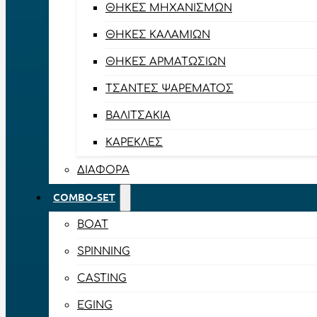
ΘΉΚΕΣ ΜΗΧΑΝΙΣΜΏΝ
ΘΉΚΕΣ ΚΑΛΑΜΙΏΝ
ΘΉΚΕΣ ΑΡΜΑΤΩΣΙΏΝ
ΤΣΆΝΤΕΣ ΨΑΡΈΜΑΤΟΣ
ΒΑΛΙΤΣΆΚΙΑ
ΚΑΡΈΚΛΕΣ
ΔΙΆΦΟΡΑ
COMBO-SET
BOAT
SPINNING
CASTING
EGING