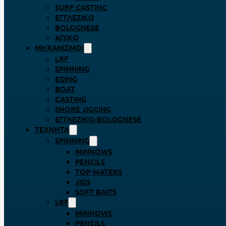
SURF CASTING
ΕΓΓΛΈΖΙΚΟ
BOLOGNESE
ΑΠΊΚΟ
ΜΗΧΑΝΙΣΜΟΊ
LRF
SPINNING
EGING
BOAT
CASTING
SHORE JIGGING
ΕΓΓΛΈΖΙΚΟ-BOLOGNESE
ΤΕΧΝΗΤΆ
SPINNING
MINNOWS
PENCILS
TOP WATERS
JIGS
SOFT BAITS
LRF
MINNOWS
PENCILS