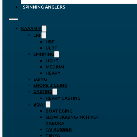
SPINNING ANGLERS
ΚΑΛΆΜΙΑ
LRF
HRF
ULRF
SPINNING
LIGHT
MEDIUM
HEAVY
EGING
SHORE JIGGING
CASTING
HEAVY CASTING
BOAT
BOAT EGING
SLOW JIGGING-INCHIKU-
KABURA
TAI RUBBER
TENYA