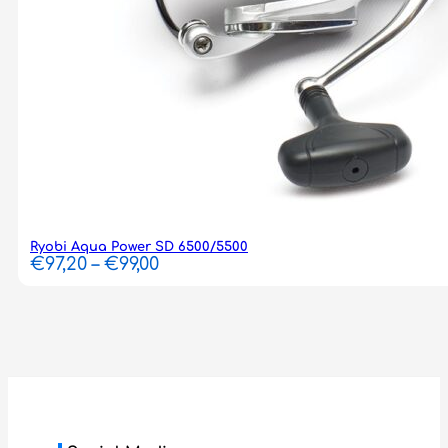
Ryobi Aqua Power SD 6500/5500
Price
€
97,20
–
€
99,00
range:
€97,20
through
€99,00