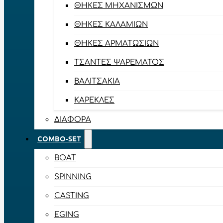
ΘΉΚΕΣ ΜΗΧΑΝΙΣΜΏΝ
ΘΉΚΕΣ ΚΑΛΑΜΙΏΝ
ΘΉΚΕΣ ΑΡΜΑΤΩΣΙΏΝ
ΤΣΆΝΤΕΣ ΨΑΡΈΜΑΤΟΣ
ΒΑΛΙΤΣΆΚΙΑ
ΚΑΡΈΚΛΕΣ
ΔΙΆΦΟΡΑ
COMBO-SET
BOAT
SPINNING
CASTING
EGING