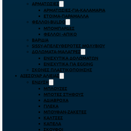
ΑΡΜΑΤΩΣΙΈΣ
ΑΡΜΑΤΩΣΙΈΣ-ΓΙΑ-ΚΑΛΑΜΆΡΙΑ
ΈΤΟΙΜΑ-ΠΑΡΆΜΑΛΛΑ
ΦΕΛΛΟΊ-BULDO
ΜΠΟΜΠΆΡΔΕΣ
ΦΕΛΛΟΊ -ΑΠΊΚΟ
ΒΑΡΊΔΙΑ
SISSY-ΑΠΕΛΕΥΘΕΡΟΤΈΣ ΜΟΛΥΒΙΟΎ
ΔΟΛΏΜΑΤΑ-ΜΑΛΆΓΡΕΣ
ΕΝΙΣΧΥΤΙΚΆ ΔΟΛΩΜΆΤΩΝ
ΕΝΙΣΧΥΤΙΚΆ ΓΙΑ EGGING
ΣΚΌΝΕΣ ΠΛΑΣΤΙΚΟΠΟΊΗΣΗΣ
ΑΞΕΣΟΥΆΡ ΑΛΙΕΊΑΣ
ΈΝΔΥΣΗ
ΜΠΛΟΎΖΕΣ
ΜΠΌΤΕΣ ΣΤΉΘΟΥΣ
ΑΔΙΆΒΡΟΧΑ
ΓΙΛΈΚΑ
ΜΠΟΥΦΆΝ-ΖΑΚΈΤΕΣ
ΚΆΛΤΣΕΣ
ΚΑΠΈΛΑ
ΣΚΟΎΦΟΙ