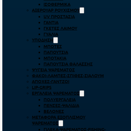
ΙΣΟΘΕΡΜΙΚΆ
ΑΞΕΡΟΥΆΡ ΡΟΥΧΙΣΜΟΎ
UV ΠΡΟΣΤΑΣΊΑ
ΓΆΝΤΙΑ
ΓΚΈΤΕΣ ΛΑΊΜΟΥ
ΓΥΑΛΙΆ
ΥΠΌΔΗΣΗ
ΜΠΌΤΕΣ
ΠΑΠΟΎΤΣΙΑ
ΜΠΟΤΆΚΙΑ
ΠΑΠΟΎΤΣΙΑ ΘΑΛΆΣΣΗΣ
ΨΥΓΕΊΑ ΨΑΡΈΜΑΤΟΣ
ΦΑΚΟΊ-ΛΆΜΠΕΣ-ΣΠΊΘΕΣ-ΣΊΑΛΟΥΜ
ΑΠΌΧΕΣ-ΓΆΝΤΖΟΙ
LIP-GRIPS
EΡΓΑΛΕΊΑ ΨΑΡΈΜΑΤΟΣ
ΠΟΛΥΕΡΓΑΛΕΊΑ
ΠΈΝΣΕΣ-ΨΑΛΊΔΙΑ
ΒΕΛΌΝΕΣ
ΜΕΤΑΦΟΡΆ ΕΞΟΠΛΙΣΜΟΎ
ΨΑΡΈΜΑΤΟΣ
ΓΙΛΈΚΑ-ΨΑΡΈΜΑΤΟΣ-FISHING-