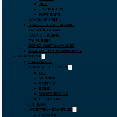
JIGS
TOP WATERS
SOFT BAITS
ΚΑΛΑΜΑΡΙΈΡΕΣ
ΠΛΆΝΟΙ SHORE JIGGING
ΣΙΛΙΚΌΝΕΣ-BOAT
ΠΛΆΝΟΙ JIGGING
TAI RUBBER
ΖΌΚΕΣ ΚΟΝΤΟΦΎΛΑΚΕΣ
ΧΤΑΠΟΔΙΈΡΕΣ-ΘΡΑΨΑΛΙΈΡΕΣ
ΑΝΑΛΏΣΙΜΑ
ΠΑΡΑΜΆΝΕΣ
ΝΉΜΑΤΑ – ΠΕΤΟΝΙΈΣ
LRF
SPINNING
CASTING
EGING
SHORE JIGGING
ΕΓΓΛΈΖΙΚΟ
JIG HEAD
ΑΓΚΊΣΤΡΙΑ – ΣΑΛΑΓΚΙΈΣ
ΣΑΛΑΓΚΙΈΣ