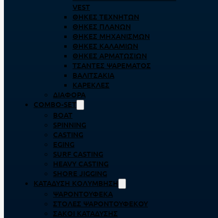
VEST
ΘΉΚΕΣ ΤΕΧΝΗΤΏΝ
ΘΉΚΕΣ ΠΛΆΝΩΝ
ΘΉΚΕΣ ΜΗΧΑΝΙΣΜΏΝ
ΘΉΚΕΣ ΚΑΛΑΜΙΏΝ
ΘΉΚΕΣ ΑΡΜΑΤΩΣΙΏΝ
ΤΣΆΝΤΕΣ ΨΑΡΈΜΑΤΟΣ
ΒΑΛΙΤΣΆΚΙΑ
ΚΑΡΈΚΛΕΣ
ΔΙΆΦΟΡΑ
COMBO-SET
BOAT
SPINNING
CASTING
EGING
SURF CASTING
HEAVY CASTING
SHORE JIGGING
ΚΑΤΆΔΥΣΗ ΚΟΛΎΜΒΗΣΗ
ΨΑΡΟΝΤΟΎΦΕΚΑ
ΣΤΟΛΈΣ ΨΑΡΟΝΤΟΎΦΕΚΟΥ
ΣΆΚΟΙ ΚΑΤΆΔΥΣΗΣ