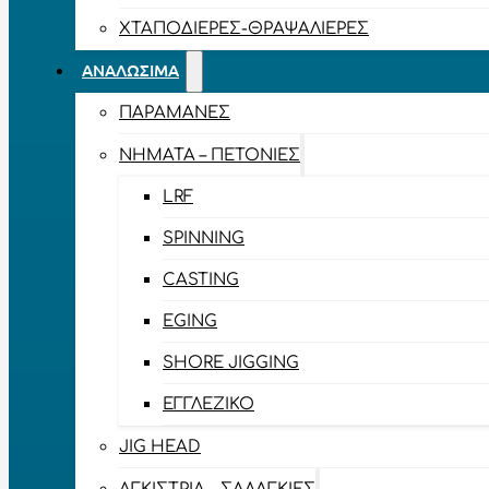
ΧΤΑΠΟΔΙΈΡΕΣ-ΘΡΑΨΑΛΙΈΡΕΣ
ΑΝΑΛΏΣΙΜΑ
ΠΑΡΑΜΆΝΕΣ
ΝΉΜΑΤΑ – ΠΕΤΟΝΙΈΣ
LRF
SPINNING
CASTING
EGING
SHORE JIGGING
ΕΓΓΛΈΖΙΚΟ
JIG HEAD