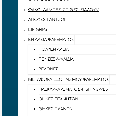
ΨΥΓΕΊΑ ΨΑΡΈΜΑΤΟΣ
ΦΑΚΟΊ-ΛΆΜΠΕΣ-ΣΠΊΘΕΣ-ΣΊΑΛΟΥΜ
ΑΠΌΧΕΣ-ΓΆΝΤΖΟΙ
LIP-GRIPS
EΡΓΑΛΕΊΑ ΨΑΡΈΜΑΤΟΣ
ΠΟΛΥΕΡΓΑΛΕΊΑ
ΠΈΝΣΕΣ-ΨΑΛΊΔΙΑ
ΒΕΛΌΝΕΣ
ΜΕΤΑΦΟΡΆ ΕΞΟΠΛΙΣΜΟΎ ΨΑΡΈΜΑΤΟΣ
ΓΙΛΈΚΑ-ΨΑΡΈΜΑΤΟΣ-FISHING-VEST
ΘΉΚΕΣ ΤΕΧΝΗΤΏΝ
ΘΉΚΕΣ ΠΛΆΝΩΝ