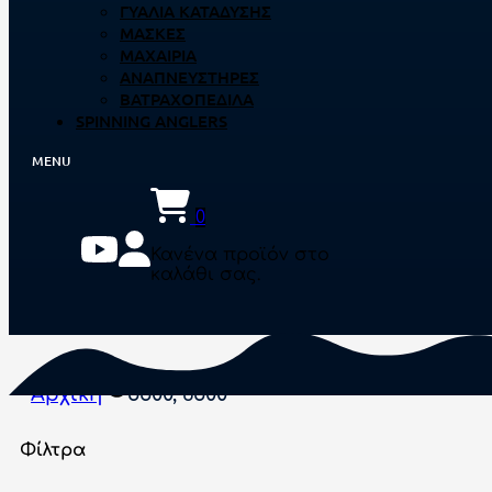
ΓΥΑΛΙΆ ΚΑΤΆΔΥΣΗΣ
ΜΆΣΚΕΣ
ΜΑΧΑΊΡΙΑ
ΑΝΑΠΝΕΥΣΤΉΡΕΣ
ΒΑΤΡΑΧΟΠΈΔΙΛΑ
SPINNING ANGLERS
0
Κανένα προϊόν στο
καλάθι σας.
Αρχική
5500, 6500
Φίλτρα