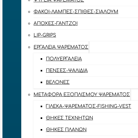
ΨΥΓΕΊΑ ΨΑΡΈΜΑΤΟΣ
ΦΑΚΟΊ-ΛΆΜΠΕΣ-ΣΠΊΘΕΣ-ΣΊΑΛΟΥΜ
ΑΠΌΧΕΣ-ΓΆΝΤΖΟΙ
LIP-GRIPS
EΡΓΑΛΕΊΑ ΨΑΡΈΜΑΤΟΣ
ΠΟΛΥΕΡΓΑΛΕΊΑ
ΠΈΝΣΕΣ-ΨΑΛΊΔΙΑ
ΒΕΛΌΝΕΣ
ΜΕΤΑΦΟΡΆ ΕΞΟΠΛΙΣΜΟΎ ΨΑΡΈΜΑΤΟΣ
ΓΙΛΈΚΑ-ΨΑΡΈΜΑΤΟΣ-FISHING-VEST
ΘΉΚΕΣ ΤΕΧΝΗΤΏΝ
ΘΉΚΕΣ ΠΛΆΝΩΝ