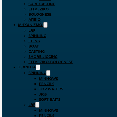
SURF CASTING
ΕΓΓΛΈΖΙΚΟ
BOLOGNESE
ΑΠΊΚΟ
ΜΗΧΑΝΙΣΜΟΊ
LRF
SPINNING
EGING
BOAT
CASTING
SHORE JIGGING
ΕΓΓΛΈΖΙΚΟ-BOLOGNESE
ΤΕΧΝΗΤΆ
SPINNING
MINNOWS
PENCILS
TOP WATERS
JIGS
SOFT BAITS
LRF
MINNOWS
PENCILS