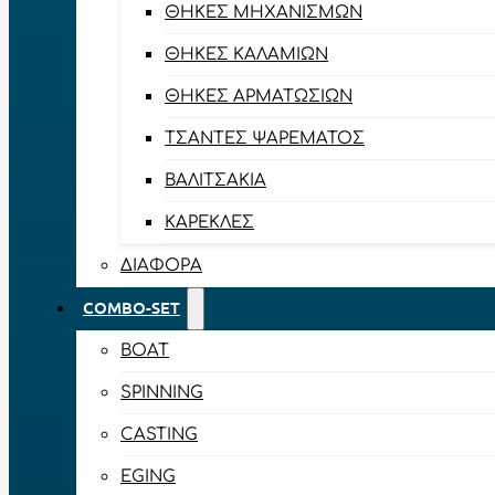
ΘΉΚΕΣ ΜΗΧΑΝΙΣΜΏΝ
ΘΉΚΕΣ ΚΑΛΑΜΙΏΝ
ΘΉΚΕΣ ΑΡΜΑΤΩΣΙΏΝ
ΤΣΆΝΤΕΣ ΨΑΡΈΜΑΤΟΣ
ΒΑΛΙΤΣΆΚΙΑ
ΚΑΡΈΚΛΕΣ
ΔΙΆΦΟΡΑ
COMBO-SET
BOAT
SPINNING
CASTING
EGING