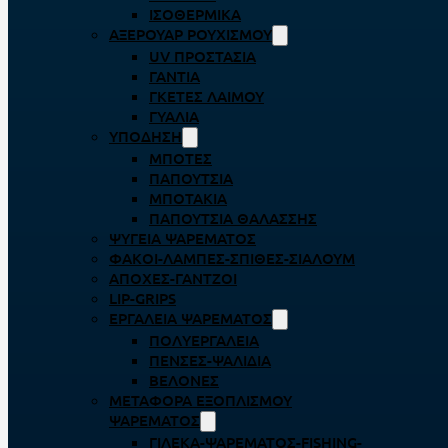
ΙΣΟΘΕΡΜΙΚΆ
ΑΞΕΡΟΥΆΡ ΡΟΥΧΙΣΜΟΎ
UV ΠΡΟΣΤΑΣΊΑ
ΓΆΝΤΙΑ
ΓΚΈΤΕΣ ΛΑΊΜΟΥ
ΓΥΑΛΙΆ
ΥΠΌΔΗΣΗ
ΜΠΌΤΕΣ
ΠΑΠΟΎΤΣΙΑ
ΜΠΟΤΆΚΙΑ
ΠΑΠΟΎΤΣΙΑ ΘΑΛΆΣΣΗΣ
ΨΥΓΕΊΑ ΨΑΡΈΜΑΤΟΣ
ΦΑΚΟΊ-ΛΆΜΠΕΣ-ΣΠΊΘΕΣ-ΣΊΑΛΟΥΜ
ΑΠΌΧΕΣ-ΓΆΝΤΖΟΙ
LIP-GRIPS
EΡΓΑΛΕΊΑ ΨΑΡΈΜΑΤΟΣ
ΠΟΛΥΕΡΓΑΛΕΊΑ
ΠΈΝΣΕΣ-ΨΑΛΊΔΙΑ
ΒΕΛΌΝΕΣ
ΜΕΤΑΦΟΡΆ ΕΞΟΠΛΙΣΜΟΎ
ΨΑΡΈΜΑΤΟΣ
ΓΙΛΈΚΑ-ΨΑΡΈΜΑΤΟΣ-FISHING-