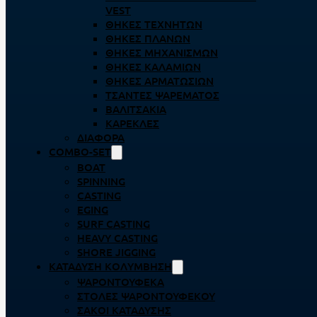
VEST
ΘΉΚΕΣ ΤΕΧΝΗΤΏΝ
ΘΉΚΕΣ ΠΛΆΝΩΝ
ΘΉΚΕΣ ΜΗΧΑΝΙΣΜΏΝ
ΘΉΚΕΣ ΚΑΛΑΜΙΏΝ
ΘΉΚΕΣ ΑΡΜΑΤΩΣΙΏΝ
ΤΣΆΝΤΕΣ ΨΑΡΈΜΑΤΟΣ
ΒΑΛΙΤΣΆΚΙΑ
ΚΑΡΈΚΛΕΣ
ΔΙΆΦΟΡΑ
COMBO-SET
BOAT
SPINNING
CASTING
EGING
SURF CASTING
HEAVY CASTING
SHORE JIGGING
ΚΑΤΆΔΥΣΗ ΚΟΛΎΜΒΗΣΗ
ΨΑΡΟΝΤΟΎΦΕΚΑ
ΣΤΟΛΈΣ ΨΑΡΟΝΤΟΎΦΕΚΟΥ
ΣΆΚΟΙ ΚΑΤΆΔΥΣΗΣ