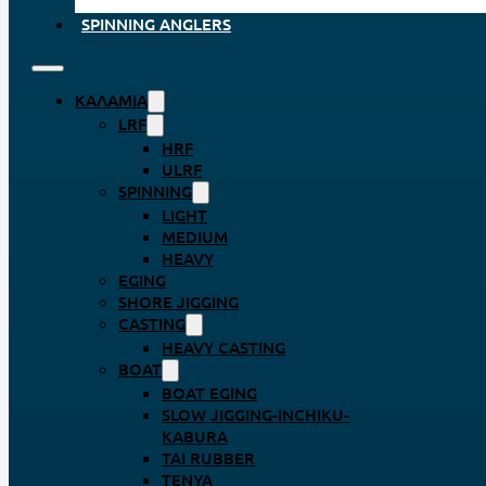
SPINNING ANGLERS
ΚΑΛΆΜΙΑ
LRF
HRF
ULRF
SPINNING
LIGHT
MEDIUM
HEAVY
EGING
SHORE JIGGING
CASTING
HEAVY CASTING
BOAT
BOAT EGING
SLOW JIGGING-INCHIKU-
KABURA
TAI RUBBER
TENYA