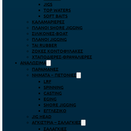
JIGS
TOP WATERS
SOFT BAITS
ΚΑΛΑΜΑΡΙΈΡΕΣ
ΠΛΆΝΟΙ SHORE JIGGING
ΣΙΛΙΚΌΝΕΣ-BOAT
ΠΛΆΝΟΙ JIGGING
TAI RUBBER
ΖΌΚΕΣ ΚΟΝΤΟΦΎΛΑΚΕΣ
ΧΤΑΠΟΔΙΈΡΕΣ-ΘΡΑΨΑΛΙΈΡΕΣ
ΑΝΑΛΏΣΙΜΑ
ΠΑΡΑΜΆΝΕΣ
ΝΉΜΑΤΑ – ΠΕΤΟΝΙΈΣ
LRF
SPINNING
CASTING
EGING
SHORE JIGGING
ΕΓΓΛΈΖΙΚΟ
JIG HEAD
ΑΓΚΊΣΤΡΙΑ – ΣΑΛΑΓΚΙΈΣ
ΣΑΛΑΓΚΙΈΣ