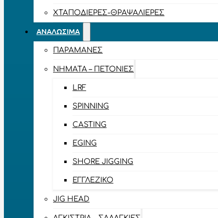
ΧΤΑΠΟΔΙΈΡΕΣ-ΘΡΑΨΑΛΙΈΡΕΣ
ΑΝΑΛΏΣΙΜΑ
ΠΑΡΑΜΆΝΕΣ
ΝΉΜΑΤΑ – ΠΕΤΟΝΙΈΣ
LRF
SPINNING
CASTING
EGING
SHORE JIGGING
ΕΓΓΛΈΖΙΚΟ
JIG HEAD