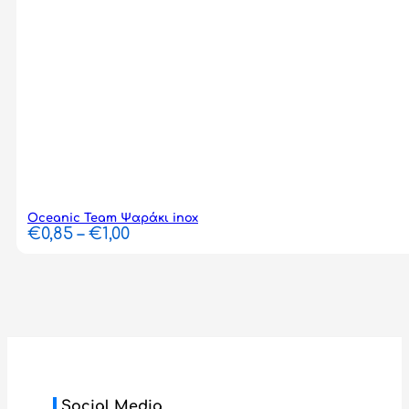
Oceanic Team Ψαράκι inox
Price
€
0,85
–
€
1,00
range:
€0,85
through
€1,00
Social Media