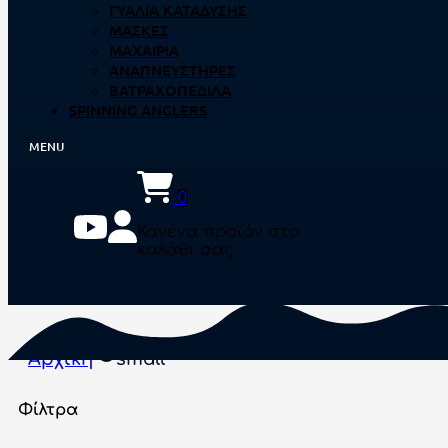
ΓΥΑΛΙΆ ΚΑΤΆΔΥΣΗΣ
ΜΆΣΚΕΣ
ΜΑΧΑΊΡΙΑ
ΑΝΑΠΝΕΥΣΤΉΡΕΣ
ΒΑΤΡΑΧΟΠΈΔΙΛΑ
SPINNING ANGLERS
0
Κανένα προϊόν στο
καλάθι σας.
Αρχική
small
Φίλτρα