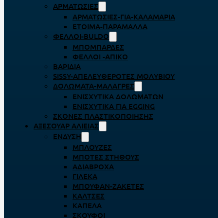
ΑΡΜΑΤΩΣΙΈΣ
ΑΡΜΑΤΩΣΙΈΣ-ΓΙΑ-ΚΑΛΑΜΆΡΙΑ
ΈΤΟΙΜΑ-ΠΑΡΆΜΑΛΛΑ
ΦΕΛΛΟΊ-BULDO
ΜΠΟΜΠΆΡΔΕΣ
ΦΕΛΛΟΊ -ΑΠΊΚΟ
ΒΑΡΊΔΙΑ
SISSY-ΑΠΕΛΕΥΘΕΡΟΤΈΣ ΜΟΛΥΒΙΟΎ
ΔΟΛΏΜΑΤΑ-ΜΑΛΆΓΡΕΣ
ΕΝΙΣΧΥΤΙΚΆ ΔΟΛΩΜΆΤΩΝ
ΕΝΙΣΧΥΤΙΚΆ ΓΙΑ EGGING
ΣΚΌΝΕΣ ΠΛΑΣΤΙΚΟΠΟΊΗΣΗΣ
ΑΞΕΣΟΥΆΡ ΑΛΙΕΊΑΣ
ΈΝΔΥΣΗ
ΜΠΛΟΎΖΕΣ
ΜΠΌΤΕΣ ΣΤΉΘΟΥΣ
ΑΔΙΆΒΡΟΧΑ
ΓΙΛΈΚΑ
ΜΠΟΥΦΆΝ-ΖΑΚΈΤΕΣ
ΚΆΛΤΣΕΣ
ΚΑΠΈΛΑ
ΣΚΟΎΦΟΙ