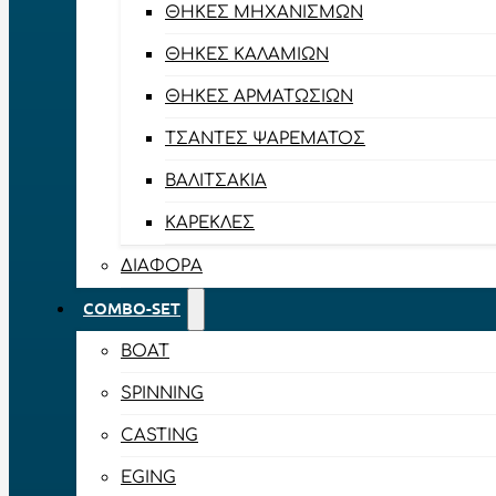
ΘΉΚΕΣ ΜΗΧΑΝΙΣΜΏΝ
ΘΉΚΕΣ ΚΑΛΑΜΙΏΝ
ΘΉΚΕΣ ΑΡΜΑΤΩΣΙΏΝ
ΤΣΆΝΤΕΣ ΨΑΡΈΜΑΤΟΣ
ΒΑΛΙΤΣΆΚΙΑ
ΚΑΡΈΚΛΕΣ
ΔΙΆΦΟΡΑ
COMBO-SET
BOAT
SPINNING
CASTING
EGING