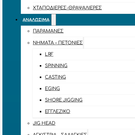
ΧΤΑΠΟΔΙΈΡΕΣ-ΘΡΑΨΑΛΙΈΡΕΣ
ΑΝΑΛΏΣΙΜΑ
ΠΑΡΑΜΆΝΕΣ
ΝΉΜΑΤΑ – ΠΕΤΟΝΙΈΣ
LRF
SPINNING
CASTING
EGING
SHORE JIGGING
ΕΓΓΛΈΖΙΚΟ
JIG HEAD