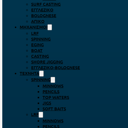
SURF CASTING
ΕΓΓΛΈΖΙΚΟ
BOLOGNESE
ΑΠΊΚΟ
ΜΗΧΑΝΙΣΜΟΊ
LRF
SPINNING
EGING
BOAT
CASTING
SHORE JIGGING
ΕΓΓΛΈΖΙΚΟ-BOLOGNESE
ΤΕΧΝΗΤΆ
SPINNING
MINNOWS
PENCILS
TOP WATERS
JIGS
SOFT BAITS
LRF
MINNOWS
PENCILS