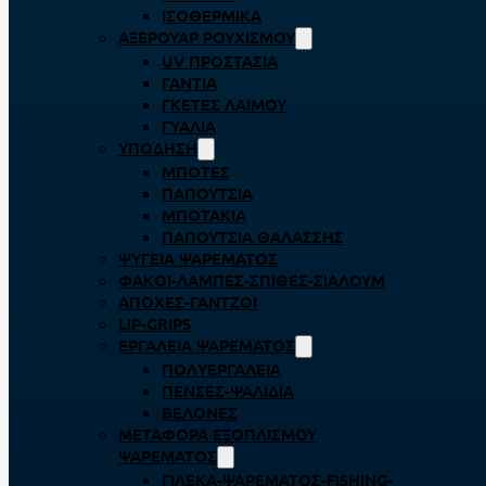
ΙΣΟΘΕΡΜΙΚΆ
ΑΞΕΡΟΥΆΡ ΡΟΥΧΙΣΜΟΎ
UV ΠΡΟΣΤΑΣΊΑ
ΓΆΝΤΙΑ
ΓΚΈΤΕΣ ΛΑΊΜΟΥ
ΓΥΑΛΙΆ
ΥΠΌΔΗΣΗ
ΜΠΌΤΕΣ
ΠΑΠΟΎΤΣΙΑ
ΜΠΟΤΆΚΙΑ
ΠΑΠΟΎΤΣΙΑ ΘΑΛΆΣΣΗΣ
ΨΥΓΕΊΑ ΨΑΡΈΜΑΤΟΣ
ΦΑΚΟΊ-ΛΆΜΠΕΣ-ΣΠΊΘΕΣ-ΣΊΑΛΟΥΜ
ΑΠΌΧΕΣ-ΓΆΝΤΖΟΙ
LIP-GRIPS
EΡΓΑΛΕΊΑ ΨΑΡΈΜΑΤΟΣ
ΠΟΛΥΕΡΓΑΛΕΊΑ
ΠΈΝΣΕΣ-ΨΑΛΊΔΙΑ
ΒΕΛΌΝΕΣ
ΜΕΤΑΦΟΡΆ ΕΞΟΠΛΙΣΜΟΎ
ΨΑΡΈΜΑΤΟΣ
ΓΙΛΈΚΑ-ΨΑΡΈΜΑΤΟΣ-FISHING-