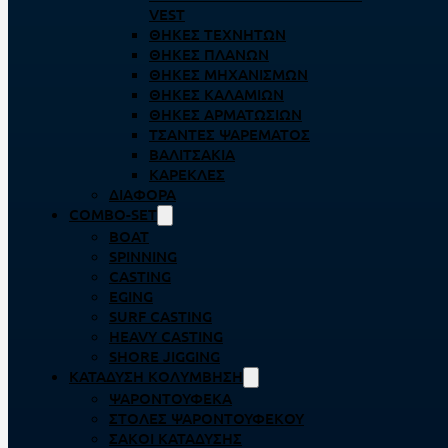
VEST
ΘΉΚΕΣ ΤΕΧΝΗΤΏΝ
ΘΉΚΕΣ ΠΛΆΝΩΝ
ΘΉΚΕΣ ΜΗΧΑΝΙΣΜΏΝ
ΘΉΚΕΣ ΚΑΛΑΜΙΏΝ
ΘΉΚΕΣ ΑΡΜΑΤΩΣΙΏΝ
ΤΣΆΝΤΕΣ ΨΑΡΈΜΑΤΟΣ
ΒΑΛΙΤΣΆΚΙΑ
ΚΑΡΈΚΛΕΣ
ΔΙΆΦΟΡΑ
COMBO-SET
BOAT
SPINNING
CASTING
EGING
SURF CASTING
HEAVY CASTING
SHORE JIGGING
ΚΑΤΆΔΥΣΗ ΚΟΛΎΜΒΗΣΗ
ΨΑΡΟΝΤΟΎΦΕΚΑ
ΣΤΟΛΈΣ ΨΑΡΟΝΤΟΎΦΕΚΟΥ
ΣΆΚΟΙ ΚΑΤΆΔΥΣΗΣ