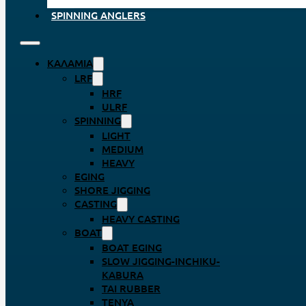
SPINNING ANGLERS
ΚΑΛΆΜΙΑ
LRF
HRF
ULRF
SPINNING
LIGHT
MEDIUM
HEAVY
EGING
SHORE JIGGING
CASTING
HEAVY CASTING
BOAT
BOAT EGING
SLOW JIGGING-INCHIKU-
KABURA
TAI RUBBER
TENYA