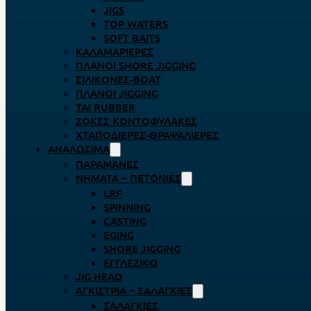
JIGS
TOP WATERS
SOFT BAITS
ΚΑΛΑΜΑΡΙΈΡΕΣ
ΠΛΆΝΟΙ SHORE JIGGING
ΣΙΛΙΚΌΝΕΣ-BOAT
ΠΛΆΝΟΙ JIGGING
TAI RUBBER
ΖΌΚΕΣ ΚΟΝΤΟΦΎΛΑΚΕΣ
ΧΤΑΠΟΔΙΈΡΕΣ-ΘΡΑΨΑΛΙΈΡΕΣ
ΑΝΑΛΏΣΙΜΑ
ΠΑΡΑΜΆΝΕΣ
ΝΉΜΑΤΑ – ΠΕΤΟΝΙΈΣ
LRF
SPINNING
CASTING
EGING
SHORE JIGGING
ΕΓΓΛΈΖΙΚΟ
JIG HEAD
ΑΓΚΊΣΤΡΙΑ – ΣΑΛΑΓΚΙΈΣ
ΣΑΛΑΓΚΙΈΣ