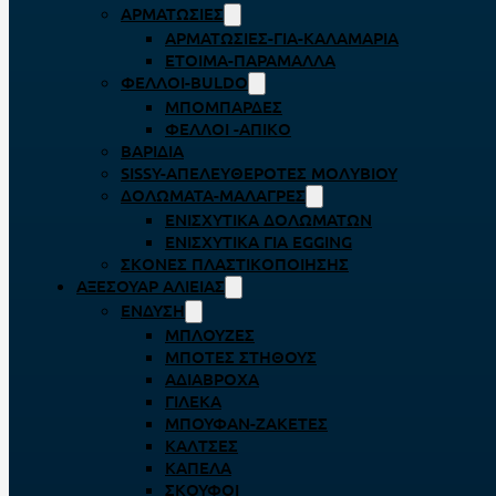
ΑΡΜΑΤΩΣΙΈΣ
ΑΡΜΑΤΩΣΙΈΣ-ΓΙΑ-ΚΑΛΑΜΆΡΙΑ
ΈΤΟΙΜΑ-ΠΑΡΆΜΑΛΛΑ
ΦΕΛΛΟΊ-BULDO
ΜΠΟΜΠΆΡΔΕΣ
ΦΕΛΛΟΊ -ΑΠΊΚΟ
ΒΑΡΊΔΙΑ
SISSY-ΑΠΕΛΕΥΘΕΡΟΤΈΣ ΜΟΛΥΒΙΟΎ
ΔΟΛΏΜΑΤΑ-ΜΑΛΆΓΡΕΣ
ΕΝΙΣΧΥΤΙΚΆ ΔΟΛΩΜΆΤΩΝ
ΕΝΙΣΧΥΤΙΚΆ ΓΙΑ EGGING
ΣΚΌΝΕΣ ΠΛΑΣΤΙΚΟΠΟΊΗΣΗΣ
ΑΞΕΣΟΥΆΡ ΑΛΙΕΊΑΣ
ΈΝΔΥΣΗ
ΜΠΛΟΎΖΕΣ
ΜΠΌΤΕΣ ΣΤΉΘΟΥΣ
ΑΔΙΆΒΡΟΧΑ
ΓΙΛΈΚΑ
ΜΠΟΥΦΆΝ-ΖΑΚΈΤΕΣ
ΚΆΛΤΣΕΣ
ΚΑΠΈΛΑ
ΣΚΟΎΦΟΙ