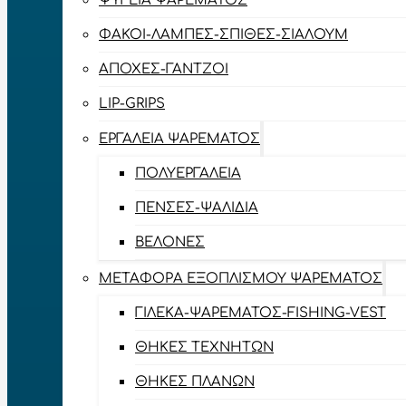
ΨΥΓΕΊΑ ΨΑΡΈΜΑΤΟΣ
ΦΑΚΟΊ-ΛΆΜΠΕΣ-ΣΠΊΘΕΣ-ΣΊΑΛΟΥΜ
ΑΠΌΧΕΣ-ΓΆΝΤΖΟΙ
LIP-GRIPS
EΡΓΑΛΕΊΑ ΨΑΡΈΜΑΤΟΣ
ΠΟΛΥΕΡΓΑΛΕΊΑ
ΠΈΝΣΕΣ-ΨΑΛΊΔΙΑ
ΒΕΛΌΝΕΣ
ΜΕΤΑΦΟΡΆ ΕΞΟΠΛΙΣΜΟΎ ΨΑΡΈΜΑΤΟΣ
ΓΙΛΈΚΑ-ΨΑΡΈΜΑΤΟΣ-FISHING-VEST
ΘΉΚΕΣ ΤΕΧΝΗΤΏΝ
ΘΉΚΕΣ ΠΛΆΝΩΝ