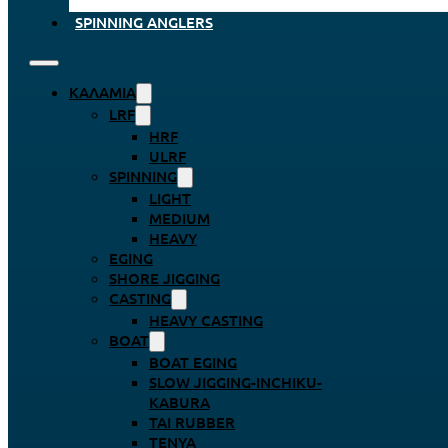
SPINNING ANGLERS
ΚΑΛΆΜΙΑ
LRF
HRF
ULRF
SPINNING
LIGHT
MEDIUM
HEAVY
EGING
SHORE JIGGING
CASTING
HEAVY CASTING
BOAT
BOAT EGING
SLOW JIGGING-INCHIKU-
KABURA
TAI RUBBER
TENYA