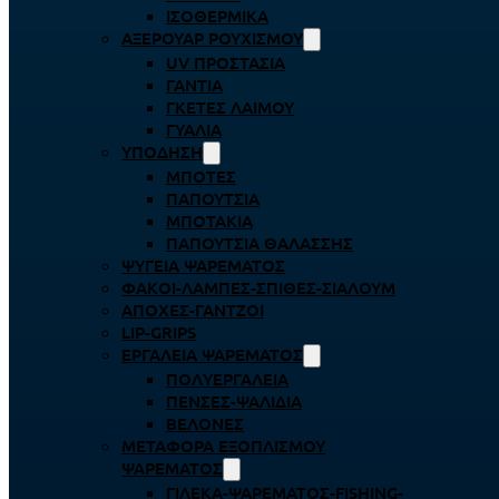
ΙΣΟΘΕΡΜΙΚΆ
ΑΞΕΡΟΥΆΡ ΡΟΥΧΙΣΜΟΎ
UV ΠΡΟΣΤΑΣΊΑ
ΓΆΝΤΙΑ
ΓΚΈΤΕΣ ΛΑΊΜΟΥ
ΓΥΑΛΙΆ
ΥΠΌΔΗΣΗ
ΜΠΌΤΕΣ
ΠΑΠΟΎΤΣΙΑ
ΜΠΟΤΆΚΙΑ
ΠΑΠΟΎΤΣΙΑ ΘΑΛΆΣΣΗΣ
ΨΥΓΕΊΑ ΨΑΡΈΜΑΤΟΣ
ΦΑΚΟΊ-ΛΆΜΠΕΣ-ΣΠΊΘΕΣ-ΣΊΑΛΟΥΜ
ΑΠΌΧΕΣ-ΓΆΝΤΖΟΙ
LIP-GRIPS
EΡΓΑΛΕΊΑ ΨΑΡΈΜΑΤΟΣ
ΠΟΛΥΕΡΓΑΛΕΊΑ
ΠΈΝΣΕΣ-ΨΑΛΊΔΙΑ
ΒΕΛΌΝΕΣ
ΜΕΤΑΦΟΡΆ ΕΞΟΠΛΙΣΜΟΎ
ΨΑΡΈΜΑΤΟΣ
ΓΙΛΈΚΑ-ΨΑΡΈΜΑΤΟΣ-FISHING-