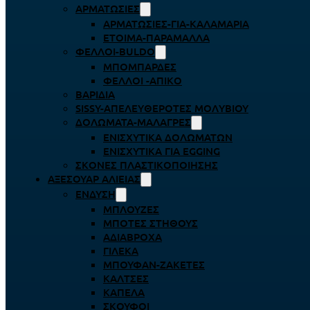
ΑΡΜΑΤΩΣΙΈΣ
ΑΡΜΑΤΩΣΙΈΣ-ΓΙΑ-ΚΑΛΑΜΆΡΙΑ
ΈΤΟΙΜΑ-ΠΑΡΆΜΑΛΛΑ
ΦΕΛΛΟΊ-BULDO
ΜΠΟΜΠΆΡΔΕΣ
ΦΕΛΛΟΊ -ΑΠΊΚΟ
ΒΑΡΊΔΙΑ
SISSY-ΑΠΕΛΕΥΘΕΡΟΤΈΣ ΜΟΛΥΒΙΟΎ
ΔΟΛΏΜΑΤΑ-ΜΑΛΆΓΡΕΣ
ΕΝΙΣΧΥΤΙΚΆ ΔΟΛΩΜΆΤΩΝ
ΕΝΙΣΧΥΤΙΚΆ ΓΙΑ EGGING
ΣΚΌΝΕΣ ΠΛΑΣΤΙΚΟΠΟΊΗΣΗΣ
ΑΞΕΣΟΥΆΡ ΑΛΙΕΊΑΣ
ΈΝΔΥΣΗ
ΜΠΛΟΎΖΕΣ
ΜΠΌΤΕΣ ΣΤΉΘΟΥΣ
ΑΔΙΆΒΡΟΧΑ
ΓΙΛΈΚΑ
ΜΠΟΥΦΆΝ-ΖΑΚΈΤΕΣ
ΚΆΛΤΣΕΣ
ΚΑΠΈΛΑ
ΣΚΟΎΦΟΙ