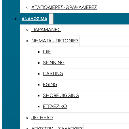
ΧΤΑΠΟΔΙΈΡΕΣ-ΘΡΑΨΑΛΙΈΡΕΣ
ΑΝΑΛΏΣΙΜΑ
ΠΑΡΑΜΆΝΕΣ
ΝΉΜΑΤΑ – ΠΕΤΟΝΙΈΣ
LRF
SPINNING
CASTING
EGING
SHORE JIGGING
ΕΓΓΛΈΖΙΚΟ
JIG HEAD