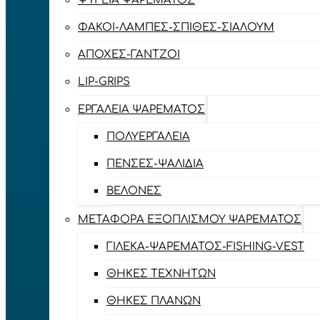
ΨΥΓΕΊΑ ΨΑΡΈΜΑΤΟΣ
ΦΑΚΟΊ-ΛΆΜΠΕΣ-ΣΠΊΘΕΣ-ΣΊΑΛΟΥΜ
ΑΠΌΧΕΣ-ΓΆΝΤΖΟΙ
LIP-GRIPS
EΡΓΑΛΕΊΑ ΨΑΡΈΜΑΤΟΣ
ΠΟΛΥΕΡΓΑΛΕΊΑ
ΠΈΝΣΕΣ-ΨΑΛΊΔΙΑ
ΒΕΛΌΝΕΣ
ΜΕΤΑΦΟΡΆ ΕΞΟΠΛΙΣΜΟΎ ΨΑΡΈΜΑΤΟΣ
ΓΙΛΈΚΑ-ΨΑΡΈΜΑΤΟΣ-FISHING-VEST
ΘΉΚΕΣ ΤΕΧΝΗΤΏΝ
ΘΉΚΕΣ ΠΛΆΝΩΝ