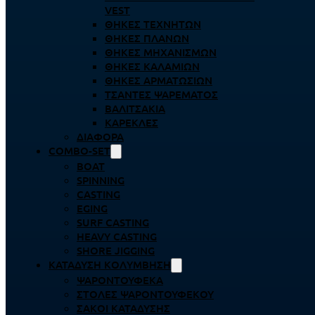
VEST
ΘΉΚΕΣ ΤΕΧΝΗΤΏΝ
ΘΉΚΕΣ ΠΛΆΝΩΝ
ΘΉΚΕΣ ΜΗΧΑΝΙΣΜΏΝ
ΘΉΚΕΣ ΚΑΛΑΜΙΏΝ
ΘΉΚΕΣ ΑΡΜΑΤΩΣΙΏΝ
ΤΣΆΝΤΕΣ ΨΑΡΈΜΑΤΟΣ
ΒΑΛΙΤΣΆΚΙΑ
ΚΑΡΈΚΛΕΣ
ΔΙΆΦΟΡΑ
COMBO-SET
BOAT
SPINNING
CASTING
EGING
SURF CASTING
HEAVY CASTING
SHORE JIGGING
ΚΑΤΆΔΥΣΗ ΚΟΛΎΜΒΗΣΗ
ΨΑΡΟΝΤΟΎΦΕΚΑ
ΣΤΟΛΈΣ ΨΑΡΟΝΤΟΎΦΕΚΟΥ
ΣΆΚΟΙ ΚΑΤΆΔΥΣΗΣ