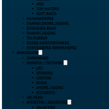
JIGS
TOP WATERS
SOFT BAITS
ΚΑΛΑΜΑΡΙΈΡΕΣ
ΠΛΆΝΟΙ SHORE JIGGING
ΣΙΛΙΚΌΝΕΣ-BOAT
ΠΛΆΝΟΙ JIGGING
TAI RUBBER
ΖΌΚΕΣ ΚΟΝΤΟΦΎΛΑΚΕΣ
ΧΤΑΠΟΔΙΈΡΕΣ-ΘΡΑΨΑΛΙΈΡΕΣ
ΑΝΑΛΏΣΙΜΑ
ΠΑΡΑΜΆΝΕΣ
ΝΉΜΑΤΑ – ΠΕΤΟΝΙΈΣ
LRF
SPINNING
CASTING
EGING
SHORE JIGGING
ΕΓΓΛΈΖΙΚΟ
JIG HEAD
ΑΓΚΊΣΤΡΙΑ – ΣΑΛΑΓΚΙΈΣ
ΣΑΛΑΓΚΙΈΣ