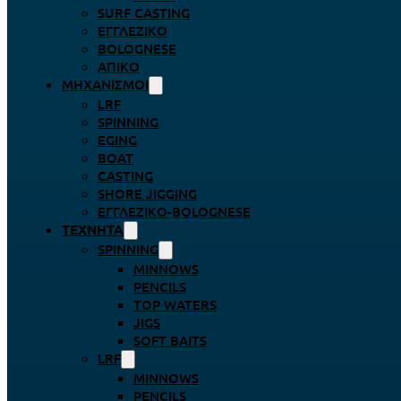
SURF CASTING
ΕΓΓΛΈΖΙΚΟ
BOLOGNESE
ΑΠΊΚΟ
ΜΗΧΑΝΙΣΜΟΊ
LRF
SPINNING
EGING
BOAT
CASTING
SHORE JIGGING
ΕΓΓΛΈΖΙΚΟ-BOLOGNESE
ΤΕΧΝΗΤΆ
SPINNING
MINNOWS
PENCILS
TOP WATERS
JIGS
SOFT BAITS
LRF
MINNOWS
PENCILS