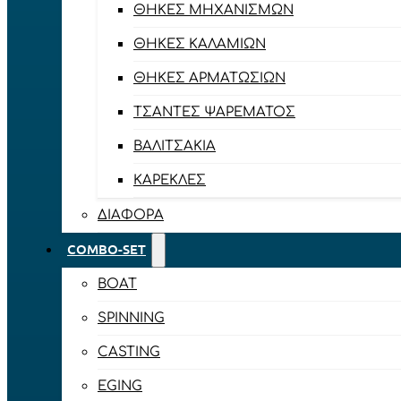
ΘΉΚΕΣ ΜΗΧΑΝΙΣΜΏΝ
ΘΉΚΕΣ ΚΑΛΑΜΙΏΝ
ΘΉΚΕΣ ΑΡΜΑΤΩΣΙΏΝ
ΤΣΆΝΤΕΣ ΨΑΡΈΜΑΤΟΣ
ΒΑΛΙΤΣΆΚΙΑ
ΚΑΡΈΚΛΕΣ
ΔΙΆΦΟΡΑ
COMBO-SET
BOAT
SPINNING
CASTING
EGING