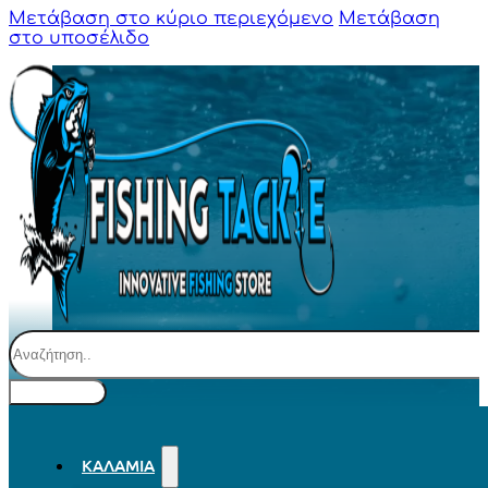
Μετάβαση στο κύριο περιεχόμενο
Μετάβαση
στο υποσέλιδο
Αναζήτηση
ΚΑΛΆΜΙΑ