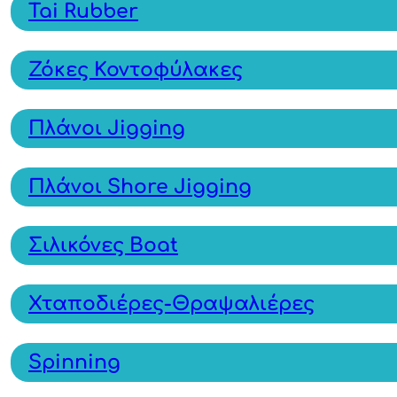
Tai Rubber
Ζόκες Κοντοφύλακες
Πλάνοι Jigging
Πλάνοι Shore Jigging
Σιλικόνες Boat
Χταποδιέρες-Θραψαλιέρες
Spinning