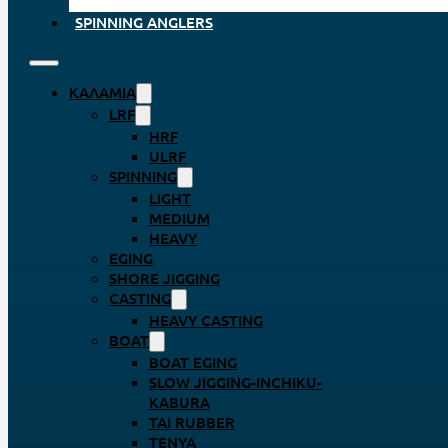
SPINNING ANGLERS
ΚΑΛΆΜΙΑ
LRF
HRF
ULRF
SPINNING
LIGHT
MEDIUM
HEAVY
EGING
SHORE JIGGING
CASTING
HEAVY CASTING
BOAT
BOAT EGING
SLOW JIGGING-INCHIKU-
KABURA
TAI RUBBER
TENYA