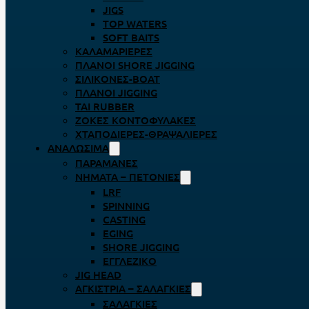
JIGS
TOP WATERS
SOFT BAITS
ΚΑΛΑΜΑΡΙΈΡΕΣ
ΠΛΆΝΟΙ SHORE JIGGING
ΣΙΛΙΚΌΝΕΣ-BOAT
ΠΛΆΝΟΙ JIGGING
TAI RUBBER
ΖΌΚΕΣ ΚΟΝΤΟΦΎΛΑΚΕΣ
ΧΤΑΠΟΔΙΈΡΕΣ-ΘΡΑΨΑΛΙΈΡΕΣ
ΑΝΑΛΏΣΙΜΑ
ΠΑΡΑΜΆΝΕΣ
ΝΉΜΑΤΑ – ΠΕΤΟΝΙΈΣ
LRF
SPINNING
CASTING
EGING
SHORE JIGGING
ΕΓΓΛΈΖΙΚΟ
JIG HEAD
ΑΓΚΊΣΤΡΙΑ – ΣΑΛΑΓΚΙΈΣ
ΣΑΛΑΓΚΙΈΣ