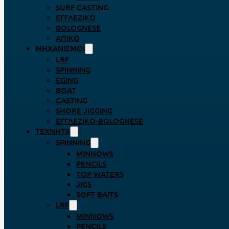
SURF CASTING
ΕΓΓΛΈΖΙΚΟ
BOLOGNESE
ΑΠΊΚΟ
ΜΗΧΑΝΙΣΜΟΊ
LRF
SPINNING
EGING
BOAT
CASTING
SHORE JIGGING
ΕΓΓΛΈΖΙΚΟ-BOLOGNESE
ΤΕΧΝΗΤΆ
SPINNING
MINNOWS
PENCILS
TOP WATERS
JIGS
SOFT BAITS
LRF
MINNOWS
PENCILS