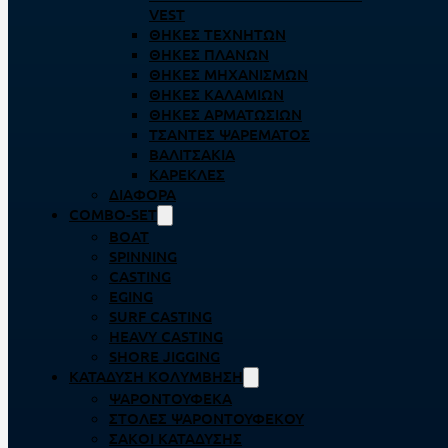
VEST
ΘΉΚΕΣ ΤΕΧΝΗΤΏΝ
ΘΉΚΕΣ ΠΛΆΝΩΝ
ΘΉΚΕΣ ΜΗΧΑΝΙΣΜΏΝ
ΘΉΚΕΣ ΚΑΛΑΜΙΏΝ
ΘΉΚΕΣ ΑΡΜΑΤΩΣΙΏΝ
ΤΣΆΝΤΕΣ ΨΑΡΈΜΑΤΟΣ
ΒΑΛΙΤΣΆΚΙΑ
ΚΑΡΈΚΛΕΣ
ΔΙΆΦΟΡΑ
COMBO-SET
BOAT
SPINNING
CASTING
EGING
SURF CASTING
HEAVY CASTING
SHORE JIGGING
ΚΑΤΆΔΥΣΗ ΚΟΛΎΜΒΗΣΗ
ΨΑΡΟΝΤΟΎΦΕΚΑ
ΣΤΟΛΈΣ ΨΑΡΟΝΤΟΎΦΕΚΟΥ
ΣΆΚΟΙ ΚΑΤΆΔΥΣΗΣ