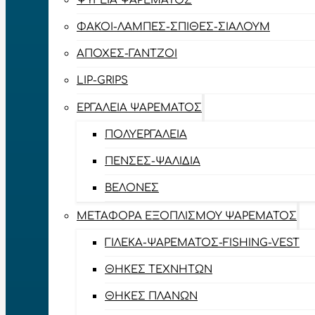
ΨΥΓΕΊΑ ΨΑΡΈΜΑΤΟΣ
ΦΑΚΟΊ-ΛΆΜΠΕΣ-ΣΠΊΘΕΣ-ΣΊΑΛΟΥΜ
ΑΠΌΧΕΣ-ΓΆΝΤΖΟΙ
LIP-GRIPS
EΡΓΑΛΕΊΑ ΨΑΡΈΜΑΤΟΣ
ΠΟΛΥΕΡΓΑΛΕΊΑ
ΠΈΝΣΕΣ-ΨΑΛΊΔΙΑ
ΒΕΛΌΝΕΣ
ΜΕΤΑΦΟΡΆ ΕΞΟΠΛΙΣΜΟΎ ΨΑΡΈΜΑΤΟΣ
ΓΙΛΈΚΑ-ΨΑΡΈΜΑΤΟΣ-FISHING-VEST
ΘΉΚΕΣ ΤΕΧΝΗΤΏΝ
ΘΉΚΕΣ ΠΛΆΝΩΝ