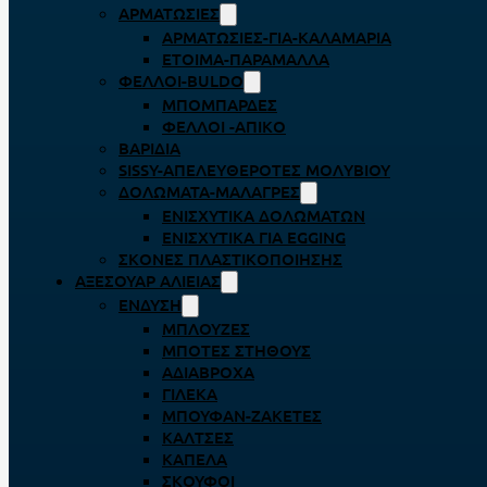
ΑΡΜΑΤΩΣΙΈΣ
ΑΡΜΑΤΩΣΙΈΣ-ΓΙΑ-ΚΑΛΑΜΆΡΙΑ
ΈΤΟΙΜΑ-ΠΑΡΆΜΑΛΛΑ
ΦΕΛΛΟΊ-BULDO
ΜΠΟΜΠΆΡΔΕΣ
ΦΕΛΛΟΊ -ΑΠΊΚΟ
ΒΑΡΊΔΙΑ
SISSY-ΑΠΕΛΕΥΘΕΡΟΤΈΣ ΜΟΛΥΒΙΟΎ
ΔΟΛΏΜΑΤΑ-ΜΑΛΆΓΡΕΣ
ΕΝΙΣΧΥΤΙΚΆ ΔΟΛΩΜΆΤΩΝ
ΕΝΙΣΧΥΤΙΚΆ ΓΙΑ EGGING
ΣΚΌΝΕΣ ΠΛΑΣΤΙΚΟΠΟΊΗΣΗΣ
ΑΞΕΣΟΥΆΡ ΑΛΙΕΊΑΣ
ΈΝΔΥΣΗ
ΜΠΛΟΎΖΕΣ
ΜΠΌΤΕΣ ΣΤΉΘΟΥΣ
ΑΔΙΆΒΡΟΧΑ
ΓΙΛΈΚΑ
ΜΠΟΥΦΆΝ-ΖΑΚΈΤΕΣ
ΚΆΛΤΣΕΣ
ΚΑΠΈΛΑ
ΣΚΟΎΦΟΙ