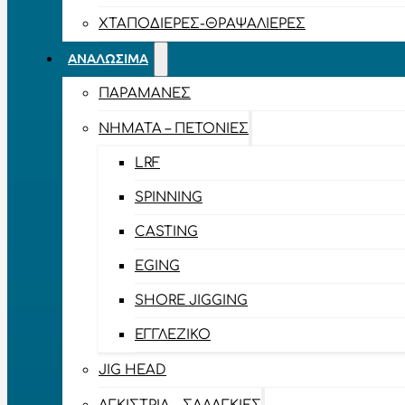
ΧΤΑΠΟΔΙΈΡΕΣ-ΘΡΑΨΑΛΙΈΡΕΣ
ΑΝΑΛΏΣΙΜΑ
ΠΑΡΑΜΆΝΕΣ
ΝΉΜΑΤΑ – ΠΕΤΟΝΙΈΣ
LRF
SPINNING
CASTING
EGING
SHORE JIGGING
ΕΓΓΛΈΖΙΚΟ
JIG HEAD