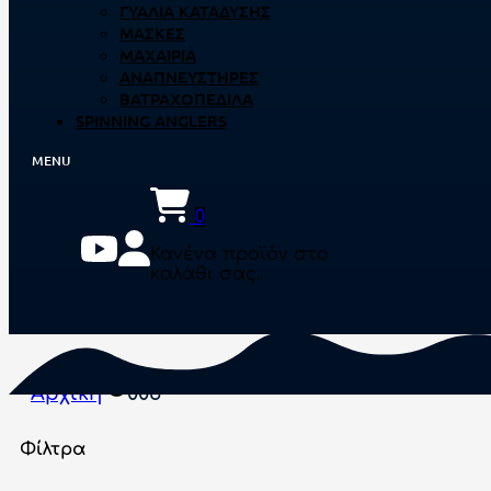
ΓΥΑΛΙΆ ΚΑΤΆΔΥΣΗΣ
ΜΆΣΚΕΣ
ΜΑΧΑΊΡΙΑ
ΑΝΑΠΝΕΥΣΤΉΡΕΣ
ΒΑΤΡΑΧΟΠΈΔΙΛΑ
SPINNING ANGLERS
0
Κανένα προϊόν στο
καλάθι σας.
Αρχική
005
Φίλτρα