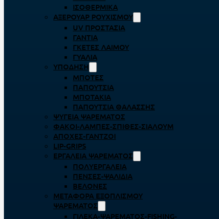
ΙΣΟΘΕΡΜΙΚΆ
ΑΞΕΡΟΥΆΡ ΡΟΥΧΙΣΜΟΎ
UV ΠΡΟΣΤΑΣΊΑ
ΓΆΝΤΙΑ
ΓΚΈΤΕΣ ΛΑΊΜΟΥ
ΓΥΑΛΙΆ
ΥΠΌΔΗΣΗ
ΜΠΌΤΕΣ
ΠΑΠΟΎΤΣΙΑ
ΜΠΟΤΆΚΙΑ
ΠΑΠΟΎΤΣΙΑ ΘΑΛΆΣΣΗΣ
ΨΥΓΕΊΑ ΨΑΡΈΜΑΤΟΣ
ΦΑΚΟΊ-ΛΆΜΠΕΣ-ΣΠΊΘΕΣ-ΣΊΑΛΟΥΜ
ΑΠΌΧΕΣ-ΓΆΝΤΖΟΙ
LIP-GRIPS
EΡΓΑΛΕΊΑ ΨΑΡΈΜΑΤΟΣ
ΠΟΛΥΕΡΓΑΛΕΊΑ
ΠΈΝΣΕΣ-ΨΑΛΊΔΙΑ
ΒΕΛΌΝΕΣ
ΜΕΤΑΦΟΡΆ ΕΞΟΠΛΙΣΜΟΎ
ΨΑΡΈΜΑΤΟΣ
ΓΙΛΈΚΑ-ΨΑΡΈΜΑΤΟΣ-FISHING-