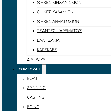
ΘΉΚΕΣ ΜΗΧΑΝΙΣΜΏΝ
ΘΉΚΕΣ ΚΑΛΑΜΙΏΝ
ΘΉΚΕΣ ΑΡΜΑΤΩΣΙΏΝ
ΤΣΆΝΤΕΣ ΨΑΡΈΜΑΤΟΣ
ΒΑΛΙΤΣΆΚΙΑ
ΚΑΡΈΚΛΕΣ
ΔΙΆΦΟΡΑ
COMBO-SET
BOAT
SPINNING
CASTING
EGING