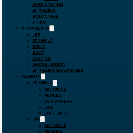
SURF CASTING
ΕΓΓΛΈΖΙΚΟ
BOLOGNESE
ΑΠΊΚΟ
ΜΗΧΑΝΙΣΜΟΊ
LRF
SPINNING
EGING
BOAT
CASTING
SHORE JIGGING
ΕΓΓΛΈΖΙΚΟ-BOLOGNESE
ΤΕΧΝΗΤΆ
SPINNING
MINNOWS
PENCILS
TOP WATERS
JIGS
SOFT BAITS
LRF
MINNOWS
PENCILS