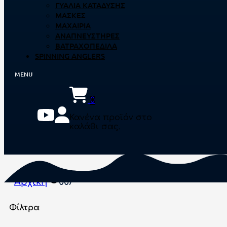
ΓΥΑΛΙΆ ΚΑΤΆΔΥΣΗΣ
ΜΆΣΚΕΣ
ΜΑΧΑΊΡΙΑ
ΑΝΑΠΝΕΥΣΤΉΡΕΣ
ΒΑΤΡΑΧΟΠΈΔΙΛΑ
SPINNING ANGLERS
0
Κανένα προϊόν στο
καλάθι σας.
Αρχική
007
Φίλτρα