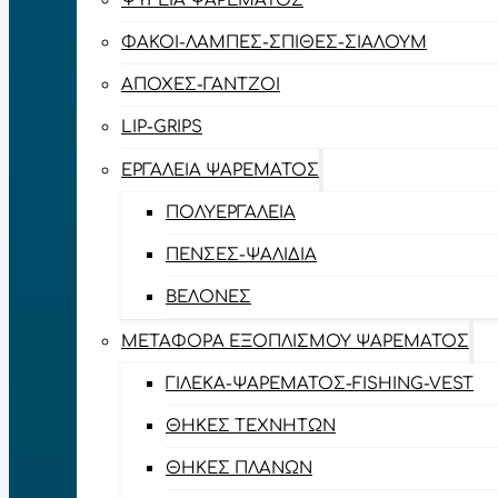
ΨΥΓΕΊΑ ΨΑΡΈΜΑΤΟΣ
ΦΑΚΟΊ-ΛΆΜΠΕΣ-ΣΠΊΘΕΣ-ΣΊΑΛΟΥΜ
ΑΠΌΧΕΣ-ΓΆΝΤΖΟΙ
LIP-GRIPS
EΡΓΑΛΕΊΑ ΨΑΡΈΜΑΤΟΣ
ΠΟΛΥΕΡΓΑΛΕΊΑ
ΠΈΝΣΕΣ-ΨΑΛΊΔΙΑ
ΒΕΛΌΝΕΣ
ΜΕΤΑΦΟΡΆ ΕΞΟΠΛΙΣΜΟΎ ΨΑΡΈΜΑΤΟΣ
ΓΙΛΈΚΑ-ΨΑΡΈΜΑΤΟΣ-FISHING-VEST
ΘΉΚΕΣ ΤΕΧΝΗΤΏΝ
ΘΉΚΕΣ ΠΛΆΝΩΝ