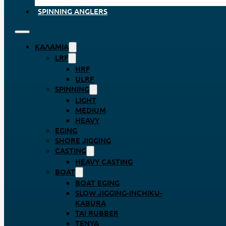
SPINNING ANGLERS
ΚΑΛΆΜΙΑ
LRF
HRF
ULRF
SPINNING
LIGHT
MEDIUM
HEAVY
EGING
SHORE JIGGING
CASTING
HEAVY CASTING
BOAT
BOAT EGING
SLOW JIGGING-INCHIKU-
KABURA
TAI RUBBER
TENYA