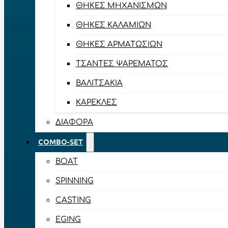
ΘΉΚΕΣ ΜΗΧΑΝΙΣΜΏΝ
ΘΉΚΕΣ ΚΑΛΑΜΙΏΝ
ΘΉΚΕΣ ΑΡΜΑΤΩΣΙΏΝ
ΤΣΆΝΤΕΣ ΨΑΡΈΜΑΤΟΣ
ΒΑΛΙΤΣΆΚΙΑ
ΚΑΡΈΚΛΕΣ
ΔΙΆΦΟΡΑ
COMBO-SET
BOAT
SPINNING
CASTING
EGING