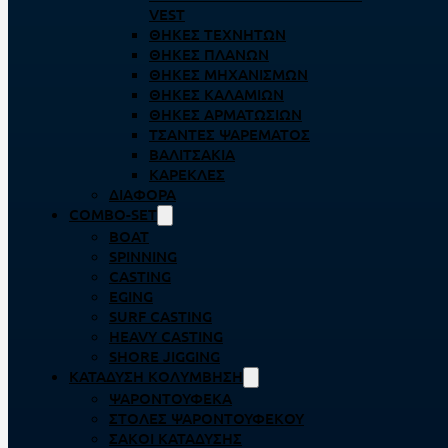
VEST
ΘΉΚΕΣ ΤΕΧΝΗΤΏΝ
ΘΉΚΕΣ ΠΛΆΝΩΝ
ΘΉΚΕΣ ΜΗΧΑΝΙΣΜΏΝ
ΘΉΚΕΣ ΚΑΛΑΜΙΏΝ
ΘΉΚΕΣ ΑΡΜΑΤΩΣΙΏΝ
ΤΣΆΝΤΕΣ ΨΑΡΈΜΑΤΟΣ
ΒΑΛΙΤΣΆΚΙΑ
ΚΑΡΈΚΛΕΣ
ΔΙΆΦΟΡΑ
COMBO-SET
BOAT
SPINNING
CASTING
EGING
SURF CASTING
HEAVY CASTING
SHORE JIGGING
ΚΑΤΆΔΥΣΗ ΚΟΛΎΜΒΗΣΗ
ΨΑΡΟΝΤΟΎΦΕΚΑ
ΣΤΟΛΈΣ ΨΑΡΟΝΤΟΎΦΕΚΟΥ
ΣΆΚΟΙ ΚΑΤΆΔΥΣΗΣ