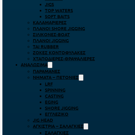
JIGS
TOP WATERS
SOFT BAITS
ΚΑΛΑΜΑΡΙΈΡΕΣ
ΠΛΆΝΟΙ SHORE JIGGING
ΣΙΛΙΚΌΝΕΣ-BOAT
ΠΛΆΝΟΙ JIGGING
TAI RUBBER
ΖΌΚΕΣ ΚΟΝΤΟΦΎΛΑΚΕΣ
ΧΤΑΠΟΔΙΈΡΕΣ-ΘΡΑΨΑΛΙΈΡΕΣ
ΑΝΑΛΏΣΙΜΑ
ΠΑΡΑΜΆΝΕΣ
ΝΉΜΑΤΑ – ΠΕΤΟΝΙΈΣ
LRF
SPINNING
CASTING
EGING
SHORE JIGGING
ΕΓΓΛΈΖΙΚΟ
JIG HEAD
ΑΓΚΊΣΤΡΙΑ – ΣΑΛΑΓΚΙΈΣ
ΣΑΛΑΓΚΙΈΣ