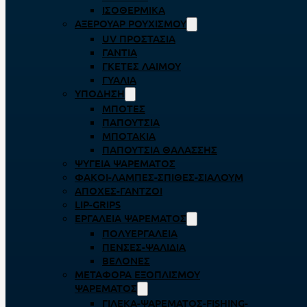
ΙΣΟΘΕΡΜΙΚΆ
ΑΞΕΡΟΥΆΡ ΡΟΥΧΙΣΜΟΎ
UV ΠΡΟΣΤΑΣΊΑ
ΓΆΝΤΙΑ
ΓΚΈΤΕΣ ΛΑΊΜΟΥ
ΓΥΑΛΙΆ
ΥΠΌΔΗΣΗ
ΜΠΌΤΕΣ
ΠΑΠΟΎΤΣΙΑ
ΜΠΟΤΆΚΙΑ
ΠΑΠΟΎΤΣΙΑ ΘΑΛΆΣΣΗΣ
ΨΥΓΕΊΑ ΨΑΡΈΜΑΤΟΣ
ΦΑΚΟΊ-ΛΆΜΠΕΣ-ΣΠΊΘΕΣ-ΣΊΑΛΟΥΜ
ΑΠΌΧΕΣ-ΓΆΝΤΖΟΙ
LIP-GRIPS
EΡΓΑΛΕΊΑ ΨΑΡΈΜΑΤΟΣ
ΠΟΛΥΕΡΓΑΛΕΊΑ
ΠΈΝΣΕΣ-ΨΑΛΊΔΙΑ
ΒΕΛΌΝΕΣ
ΜΕΤΑΦΟΡΆ ΕΞΟΠΛΙΣΜΟΎ
ΨΑΡΈΜΑΤΟΣ
ΓΙΛΈΚΑ-ΨΑΡΈΜΑΤΟΣ-FISHING-