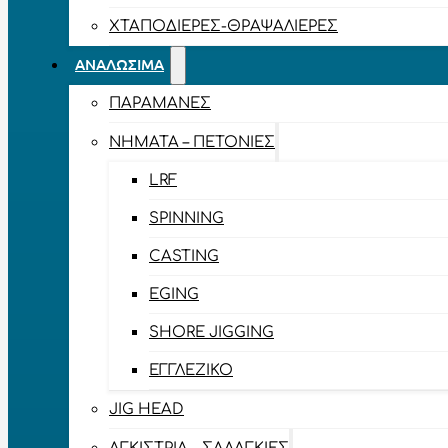
ΧΤΑΠΟΔΙΈΡΕΣ-ΘΡΑΨΑΛΙΈΡΕΣ
ΑΝΑΛΏΣΙΜΑ
ΠΑΡΑΜΆΝΕΣ
ΝΉΜΑΤΑ – ΠΕΤΟΝΙΈΣ
LRF
SPINNING
CASTING
EGING
SHORE JIGGING
ΕΓΓΛΈΖΙΚΟ
JIG HEAD