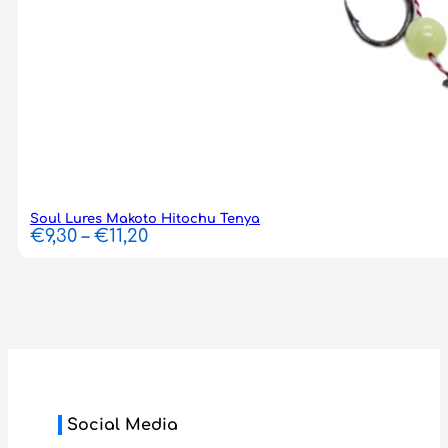
Soul Lures Makoto Hitochu Tenya
Price
€
9,30
–
€
11,20
range:
€9,30
through
€11,20
Social Media