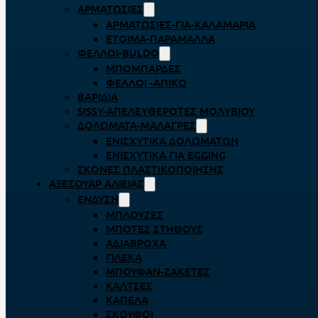
ΑΡΜΑΤΩΣΙΈΣ
ΑΡΜΑΤΩΣΙΈΣ-ΓΙΑ-ΚΑΛΑΜΆΡΙΑ
ΈΤΟΙΜΑ-ΠΑΡΆΜΑΛΛΑ
ΦΕΛΛΟΊ-BULDO
ΜΠΟΜΠΆΡΔΕΣ
ΦΕΛΛΟΊ -ΑΠΊΚΟ
ΒΑΡΊΔΙΑ
SISSY-ΑΠΕΛΕΥΘΕΡΟΤΈΣ ΜΟΛΥΒΙΟΎ
ΔΟΛΏΜΑΤΑ-ΜΑΛΆΓΡΕΣ
ΕΝΙΣΧΥΤΙΚΆ ΔΟΛΩΜΆΤΩΝ
ΕΝΙΣΧΥΤΙΚΆ ΓΙΑ EGGING
ΣΚΌΝΕΣ ΠΛΑΣΤΙΚΟΠΟΊΗΣΗΣ
ΑΞΕΣΟΥΆΡ ΑΛΙΕΊΑΣ
ΈΝΔΥΣΗ
ΜΠΛΟΎΖΕΣ
ΜΠΌΤΕΣ ΣΤΉΘΟΥΣ
ΑΔΙΆΒΡΟΧΑ
ΓΙΛΈΚΑ
ΜΠΟΥΦΆΝ-ΖΑΚΈΤΕΣ
ΚΆΛΤΣΕΣ
ΚΑΠΈΛΑ
ΣΚΟΎΦΟΙ