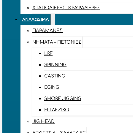
ΧΤΑΠΟΔΙΈΡΕΣ-ΘΡΑΨΑΛΙΈΡΕΣ
ΑΝΑΛΏΣΙΜΑ
ΠΑΡΑΜΆΝΕΣ
ΝΉΜΑΤΑ – ΠΕΤΟΝΙΈΣ
LRF
SPINNING
CASTING
EGING
SHORE JIGGING
ΕΓΓΛΈΖΙΚΟ
JIG HEAD