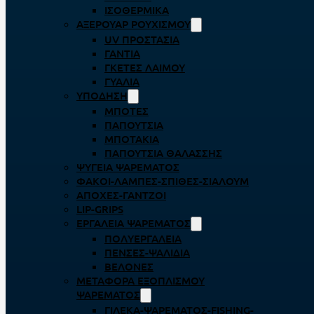
ΙΣΟΘΕΡΜΙΚΆ
ΑΞΕΡΟΥΆΡ ΡΟΥΧΙΣΜΟΎ
UV ΠΡΟΣΤΑΣΊΑ
ΓΆΝΤΙΑ
ΓΚΈΤΕΣ ΛΑΊΜΟΥ
ΓΥΑΛΙΆ
ΥΠΌΔΗΣΗ
ΜΠΌΤΕΣ
ΠΑΠΟΎΤΣΙΑ
ΜΠΟΤΆΚΙΑ
ΠΑΠΟΎΤΣΙΑ ΘΑΛΆΣΣΗΣ
ΨΥΓΕΊΑ ΨΑΡΈΜΑΤΟΣ
ΦΑΚΟΊ-ΛΆΜΠΕΣ-ΣΠΊΘΕΣ-ΣΊΑΛΟΥΜ
ΑΠΌΧΕΣ-ΓΆΝΤΖΟΙ
LIP-GRIPS
EΡΓΑΛΕΊΑ ΨΑΡΈΜΑΤΟΣ
ΠΟΛΥΕΡΓΑΛΕΊΑ
ΠΈΝΣΕΣ-ΨΑΛΊΔΙΑ
ΒΕΛΌΝΕΣ
ΜΕΤΑΦΟΡΆ ΕΞΟΠΛΙΣΜΟΎ
ΨΑΡΈΜΑΤΟΣ
ΓΙΛΈΚΑ-ΨΑΡΈΜΑΤΟΣ-FISHING-