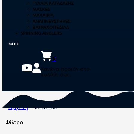
ΓΥΑΛΙΆ ΚΑΤΆΔΥΣΗΣ
ΜΆΣΚΕΣ
ΜΑΧΑΊΡΙΑ
ΑΝΑΠΝΕΥΣΤΉΡΕΣ
ΒΑΤΡΑΧΟΠΈΔΙΛΑ
SPINNING ANGLERS
0
Κανένα προϊόν στο
καλάθι σας.
Αρχική
01, 02, 03
Φίλτρα