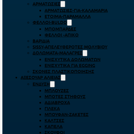
ΑΡΜΑΤΩΣΙΈΣ
ΑΡΜΑΤΩΣΙΈΣ-ΓΙΑ-ΚΑΛΑΜΆΡΙΑ
ΈΤΟΙΜΑ-ΠΑΡΆΜΑΛΛΑ
ΦΕΛΛΟΊ-BULDO
ΜΠΟΜΠΆΡΔΕΣ
ΦΕΛΛΟΊ -ΑΠΊΚΟ
ΒΑΡΊΔΙΑ
SISSY-ΑΠΕΛΕΥΘΕΡΟΤΈΣ ΜΟΛΥΒΙΟΎ
ΔΟΛΏΜΑΤΑ-ΜΑΛΆΓΡΕΣ
ΕΝΙΣΧΥΤΙΚΆ ΔΟΛΩΜΆΤΩΝ
ΕΝΙΣΧΥΤΙΚΆ ΓΙΑ EGGING
ΣΚΌΝΕΣ ΠΛΑΣΤΙΚΟΠΟΊΗΣΗΣ
ΑΞΕΣΟΥΆΡ ΑΛΙΕΊΑΣ
ΈΝΔΥΣΗ
ΜΠΛΟΎΖΕΣ
ΜΠΌΤΕΣ ΣΤΉΘΟΥΣ
ΑΔΙΆΒΡΟΧΑ
ΓΙΛΈΚΑ
ΜΠΟΥΦΆΝ-ΖΑΚΈΤΕΣ
ΚΆΛΤΣΕΣ
ΚΑΠΈΛΑ
ΣΚΟΎΦΟΙ