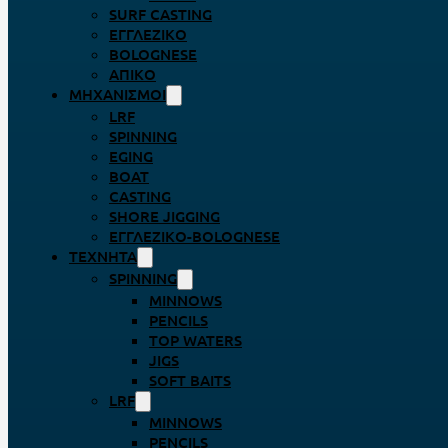
SURF CASTING
ΕΓΓΛΈΖΙΚΟ
BOLOGNESE
ΑΠΊΚΟ
ΜΗΧΑΝΙΣΜΟΊ
LRF
SPINNING
EGING
BOAT
CASTING
SHORE JIGGING
ΕΓΓΛΈΖΙΚΟ-BOLOGNESE
ΤΕΧΝΗΤΆ
SPINNING
MINNOWS
PENCILS
TOP WATERS
JIGS
SOFT BAITS
LRF
MINNOWS
PENCILS