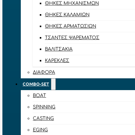
ΘΉΚΕΣ ΜΗΧΑΝΙΣΜΏΝ
ΘΉΚΕΣ ΚΑΛΑΜΙΏΝ
ΘΉΚΕΣ ΑΡΜΑΤΩΣΙΏΝ
ΤΣΆΝΤΕΣ ΨΑΡΈΜΑΤΟΣ
ΒΑΛΙΤΣΆΚΙΑ
ΚΑΡΈΚΛΕΣ
ΔΙΆΦΟΡΑ
COMBO-SET
BOAT
SPINNING
CASTING
EGING