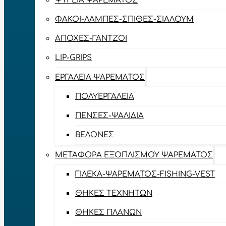
ΨΥΓΕΊΑ ΨΑΡΈΜΑΤΟΣ
ΦΑΚΟΊ-ΛΆΜΠΕΣ-ΣΠΊΘΕΣ-ΣΊΑΛΟΥΜ
ΑΠΌΧΕΣ-ΓΆΝΤΖΟΙ
LIP-GRIPS
EΡΓΑΛΕΊΑ ΨΑΡΈΜΑΤΟΣ
ΠΟΛΥΕΡΓΑΛΕΊΑ
ΠΈΝΣΕΣ-ΨΑΛΊΔΙΑ
ΒΕΛΌΝΕΣ
ΜΕΤΑΦΟΡΆ ΕΞΟΠΛΙΣΜΟΎ ΨΑΡΈΜΑΤΟΣ
ΓΙΛΈΚΑ-ΨΑΡΈΜΑΤΟΣ-FISHING-VEST
ΘΉΚΕΣ ΤΕΧΝΗΤΏΝ
ΘΉΚΕΣ ΠΛΆΝΩΝ