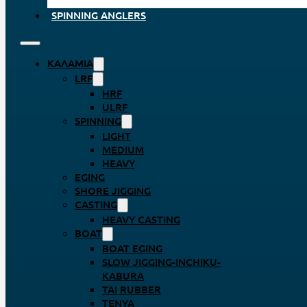
SPINNING ANGLERS
ΚΑΛΆΜΙΑ
LRF
HRF
ULRF
SPINNING
LIGHT
MEDIUM
HEAVY
EGING
SHORE JIGGING
CASTING
HEAVY CASTING
BOAT
BOAT EGING
SLOW JIGGING-INCHIKU-
KABURA
TAI RUBBER
TENYA