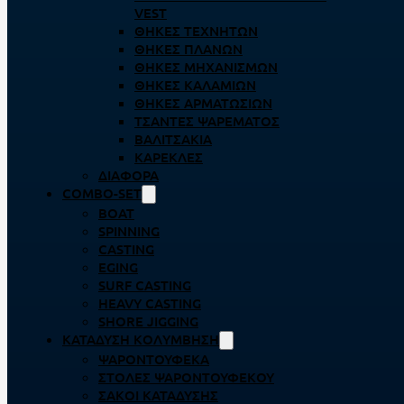
VEST
ΘΉΚΕΣ ΤΕΧΝΗΤΏΝ
ΘΉΚΕΣ ΠΛΆΝΩΝ
ΘΉΚΕΣ ΜΗΧΑΝΙΣΜΏΝ
ΘΉΚΕΣ ΚΑΛΑΜΙΏΝ
ΘΉΚΕΣ ΑΡΜΑΤΩΣΙΏΝ
ΤΣΆΝΤΕΣ ΨΑΡΈΜΑΤΟΣ
ΒΑΛΙΤΣΆΚΙΑ
ΚΑΡΈΚΛΕΣ
ΔΙΆΦΟΡΑ
COMBO-SET
BOAT
SPINNING
CASTING
EGING
SURF CASTING
HEAVY CASTING
SHORE JIGGING
ΚΑΤΆΔΥΣΗ ΚΟΛΎΜΒΗΣΗ
ΨΑΡΟΝΤΟΎΦΕΚΑ
ΣΤΟΛΈΣ ΨΑΡΟΝΤΟΎΦΕΚΟΥ
ΣΆΚΟΙ ΚΑΤΆΔΥΣΗΣ