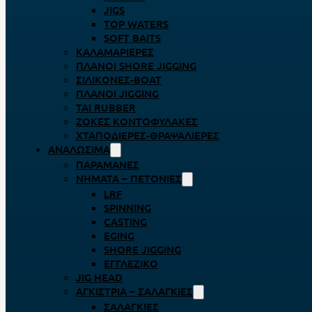
JIGS
TOP WATERS
SOFT BAITS
ΚΑΛΑΜΑΡΙΈΡΕΣ
ΠΛΆΝΟΙ SHORE JIGGING
ΣΙΛΙΚΌΝΕΣ-BOAT
ΠΛΆΝΟΙ JIGGING
TAI RUBBER
ΖΌΚΕΣ ΚΟΝΤΟΦΎΛΑΚΕΣ
ΧΤΑΠΟΔΙΈΡΕΣ-ΘΡΑΨΑΛΙΈΡΕΣ
ΑΝΑΛΏΣΙΜΑ
ΠΑΡΑΜΆΝΕΣ
ΝΉΜΑΤΑ – ΠΕΤΟΝΙΈΣ
LRF
SPINNING
CASTING
EGING
SHORE JIGGING
ΕΓΓΛΈΖΙΚΟ
JIG HEAD
ΑΓΚΊΣΤΡΙΑ – ΣΑΛΑΓΚΙΈΣ
ΣΑΛΑΓΚΙΈΣ