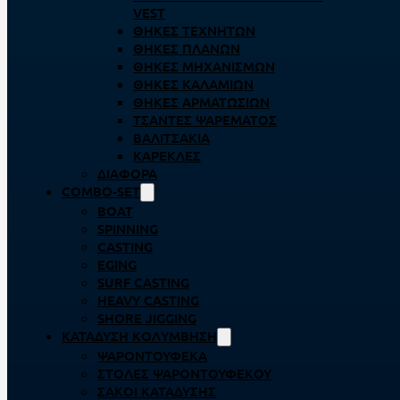
VEST
ΘΉΚΕΣ ΤΕΧΝΗΤΏΝ
ΘΉΚΕΣ ΠΛΆΝΩΝ
ΘΉΚΕΣ ΜΗΧΑΝΙΣΜΏΝ
ΘΉΚΕΣ ΚΑΛΑΜΙΏΝ
ΘΉΚΕΣ ΑΡΜΑΤΩΣΙΏΝ
ΤΣΆΝΤΕΣ ΨΑΡΈΜΑΤΟΣ
ΒΑΛΙΤΣΆΚΙΑ
ΚΑΡΈΚΛΕΣ
ΔΙΆΦΟΡΑ
COMBO-SET
BOAT
SPINNING
CASTING
EGING
SURF CASTING
HEAVY CASTING
SHORE JIGGING
ΚΑΤΆΔΥΣΗ ΚΟΛΎΜΒΗΣΗ
ΨΑΡΟΝΤΟΎΦΕΚΑ
ΣΤΟΛΈΣ ΨΑΡΟΝΤΟΎΦΕΚΟΥ
ΣΆΚΟΙ ΚΑΤΆΔΥΣΗΣ