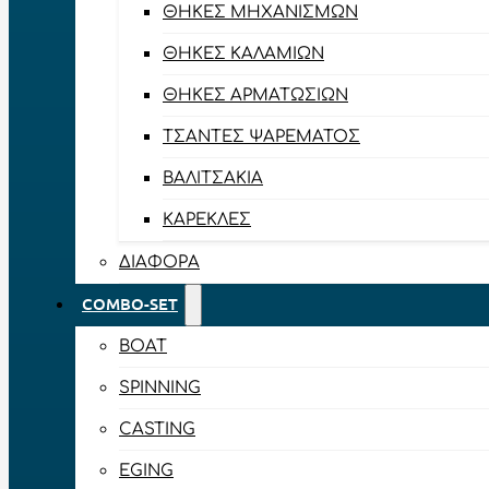
ΘΉΚΕΣ ΜΗΧΑΝΙΣΜΏΝ
ΘΉΚΕΣ ΚΑΛΑΜΙΏΝ
ΘΉΚΕΣ ΑΡΜΑΤΩΣΙΏΝ
ΤΣΆΝΤΕΣ ΨΑΡΈΜΑΤΟΣ
ΒΑΛΙΤΣΆΚΙΑ
ΚΑΡΈΚΛΕΣ
ΔΙΆΦΟΡΑ
COMBO-SET
BOAT
SPINNING
CASTING
EGING