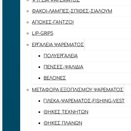
ΨΥΓΕΊΑ ΨΑΡΈΜΑΤΟΣ
ΦΑΚΟΊ-ΛΆΜΠΕΣ-ΣΠΊΘΕΣ-ΣΊΑΛΟΥΜ
ΑΠΌΧΕΣ-ΓΆΝΤΖΟΙ
LIP-GRIPS
EΡΓΑΛΕΊΑ ΨΑΡΈΜΑΤΟΣ
ΠΟΛΥΕΡΓΑΛΕΊΑ
ΠΈΝΣΕΣ-ΨΑΛΊΔΙΑ
ΒΕΛΌΝΕΣ
ΜΕΤΑΦΟΡΆ ΕΞΟΠΛΙΣΜΟΎ ΨΑΡΈΜΑΤΟΣ
ΓΙΛΈΚΑ-ΨΑΡΈΜΑΤΟΣ-FISHING-VEST
ΘΉΚΕΣ ΤΕΧΝΗΤΏΝ
ΘΉΚΕΣ ΠΛΆΝΩΝ