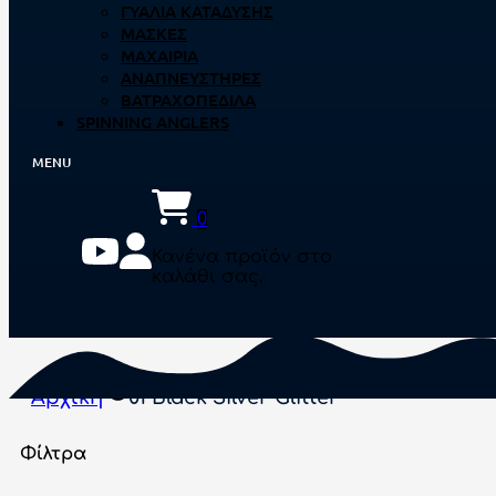
ΓΥΑΛΙΆ ΚΑΤΆΔΥΣΗΣ
ΜΆΣΚΕΣ
ΜΑΧΑΊΡΙΑ
ΑΝΑΠΝΕΥΣΤΉΡΕΣ
ΒΑΤΡΑΧΟΠΈΔΙΛΑ
SPINNING ANGLERS
0
Κανένα προϊόν στο
καλάθι σας.
Αρχική
01 Black Silver Glitter
Φίλτρα