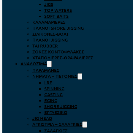
JIGS
TOP WATERS
SOFT BAITS
ΚΑΛΑΜΑΡΙΈΡΕΣ
ΠΛΆΝΟΙ SHORE JIGGING
ΣΙΛΙΚΌΝΕΣ-BOAT
ΠΛΆΝΟΙ JIGGING
TAI RUBBER
ΖΌΚΕΣ ΚΟΝΤΟΦΎΛΑΚΕΣ
ΧΤΑΠΟΔΙΈΡΕΣ-ΘΡΑΨΑΛΙΈΡΕΣ
ΑΝΑΛΏΣΙΜΑ
ΠΑΡΑΜΆΝΕΣ
ΝΉΜΑΤΑ – ΠΕΤΟΝΙΈΣ
LRF
SPINNING
CASTING
EGING
SHORE JIGGING
ΕΓΓΛΈΖΙΚΟ
JIG HEAD
ΑΓΚΊΣΤΡΙΑ – ΣΑΛΑΓΚΙΈΣ
ΣΑΛΑΓΚΙΈΣ