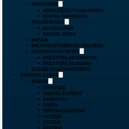
ΑΡΜΑΤΩΣΙΈΣ
ΑΡΜΑΤΩΣΙΈΣ-ΓΙΑ-ΚΑΛΑΜΆΡΙΑ
ΈΤΟΙΜΑ-ΠΑΡΆΜΑΛΛΑ
ΦΕΛΛΟΊ-BULDO
ΜΠΟΜΠΆΡΔΕΣ
ΦΕΛΛΟΊ -ΑΠΊΚΟ
ΒΑΡΊΔΙΑ
SISSY-ΑΠΕΛΕΥΘΕΡΟΤΈΣ ΜΟΛΥΒΙΟΎ
ΔΟΛΏΜΑΤΑ-ΜΑΛΆΓΡΕΣ
ΕΝΙΣΧΥΤΙΚΆ ΔΟΛΩΜΆΤΩΝ
ΕΝΙΣΧΥΤΙΚΆ ΓΙΑ EGGING
ΣΚΌΝΕΣ ΠΛΑΣΤΙΚΟΠΟΊΗΣΗΣ
ΑΞΕΣΟΥΆΡ ΑΛΙΕΊΑΣ
ΈΝΔΥΣΗ
ΜΠΛΟΎΖΕΣ
ΜΠΌΤΕΣ ΣΤΉΘΟΥΣ
ΑΔΙΆΒΡΟΧΑ
ΓΙΛΈΚΑ
ΜΠΟΥΦΆΝ-ΖΑΚΈΤΕΣ
ΚΆΛΤΣΕΣ
ΚΑΠΈΛΑ
ΣΚΟΎΦΟΙ