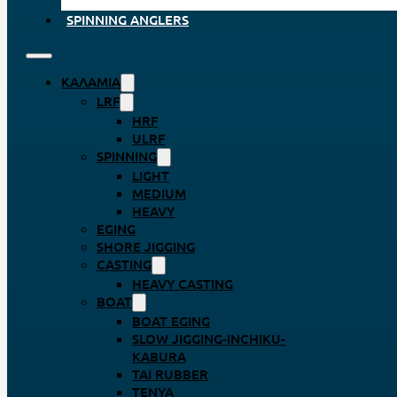
SPINNING ANGLERS
ΚΑΛΆΜΙΑ
LRF
HRF
ULRF
SPINNING
LIGHT
MEDIUM
HEAVY
EGING
SHORE JIGGING
CASTING
HEAVY CASTING
BOAT
BOAT EGING
SLOW JIGGING-INCHIKU-
KABURA
TAI RUBBER
TENYA