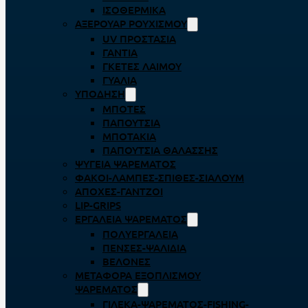
ΙΣΟΘΕΡΜΙΚΆ
ΑΞΕΡΟΥΆΡ ΡΟΥΧΙΣΜΟΎ
UV ΠΡΟΣΤΑΣΊΑ
ΓΆΝΤΙΑ
ΓΚΈΤΕΣ ΛΑΊΜΟΥ
ΓΥΑΛΙΆ
ΥΠΌΔΗΣΗ
ΜΠΌΤΕΣ
ΠΑΠΟΎΤΣΙΑ
ΜΠΟΤΆΚΙΑ
ΠΑΠΟΎΤΣΙΑ ΘΑΛΆΣΣΗΣ
ΨΥΓΕΊΑ ΨΑΡΈΜΑΤΟΣ
ΦΑΚΟΊ-ΛΆΜΠΕΣ-ΣΠΊΘΕΣ-ΣΊΑΛΟΥΜ
ΑΠΌΧΕΣ-ΓΆΝΤΖΟΙ
LIP-GRIPS
EΡΓΑΛΕΊΑ ΨΑΡΈΜΑΤΟΣ
ΠΟΛΥΕΡΓΑΛΕΊΑ
ΠΈΝΣΕΣ-ΨΑΛΊΔΙΑ
ΒΕΛΌΝΕΣ
ΜΕΤΑΦΟΡΆ ΕΞΟΠΛΙΣΜΟΎ
ΨΑΡΈΜΑΤΟΣ
ΓΙΛΈΚΑ-ΨΑΡΈΜΑΤΟΣ-FISHING-