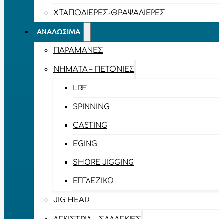
ΧΤΑΠΟΔΙΈΡΕΣ-ΘΡΑΨΑΛΙΈΡΕΣ
ΑΝΑΛΏΣΙΜΑ
ΠΑΡΑΜΆΝΕΣ
ΝΉΜΑΤΑ – ΠΕΤΟΝΙΈΣ
LRF
SPINNING
CASTING
EGING
SHORE JIGGING
ΕΓΓΛΈΖΙΚΟ
JIG HEAD