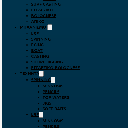
SURF CASTING
ΕΓΓΛΈΖΙΚΟ
BOLOGNESE
ΑΠΊΚΟ
ΜΗΧΑΝΙΣΜΟΊ
LRF
SPINNING
EGING
BOAT
CASTING
SHORE JIGGING
ΕΓΓΛΈΖΙΚΟ-BOLOGNESE
ΤΕΧΝΗΤΆ
SPINNING
MINNOWS
PENCILS
TOP WATERS
JIGS
SOFT BAITS
LRF
MINNOWS
PENCILS