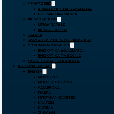
ΑΡΜΑΤΩΣΙΈΣ
ΑΡΜΑΤΩΣΙΈΣ-ΓΙΑ-ΚΑΛΑΜΆΡΙΑ
ΈΤΟΙΜΑ-ΠΑΡΆΜΑΛΛΑ
ΦΕΛΛΟΊ-BULDO
ΜΠΟΜΠΆΡΔΕΣ
ΦΕΛΛΟΊ -ΑΠΊΚΟ
ΒΑΡΊΔΙΑ
SISSY-ΑΠΕΛΕΥΘΕΡΟΤΈΣ ΜΟΛΥΒΙΟΎ
ΔΟΛΏΜΑΤΑ-ΜΑΛΆΓΡΕΣ
ΕΝΙΣΧΥΤΙΚΆ ΔΟΛΩΜΆΤΩΝ
ΕΝΙΣΧΥΤΙΚΆ ΓΙΑ EGGING
ΣΚΌΝΕΣ ΠΛΑΣΤΙΚΟΠΟΊΗΣΗΣ
ΑΞΕΣΟΥΆΡ ΑΛΙΕΊΑΣ
ΈΝΔΥΣΗ
ΜΠΛΟΎΖΕΣ
ΜΠΌΤΕΣ ΣΤΉΘΟΥΣ
ΑΔΙΆΒΡΟΧΑ
ΓΙΛΈΚΑ
ΜΠΟΥΦΆΝ-ΖΑΚΈΤΕΣ
ΚΆΛΤΣΕΣ
ΚΑΠΈΛΑ
ΣΚΟΎΦΟΙ