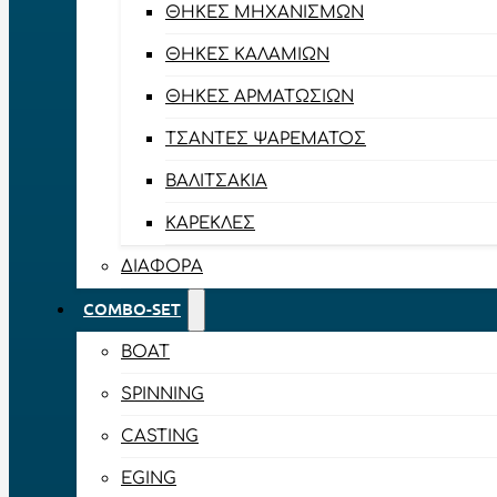
ΘΉΚΕΣ ΜΗΧΑΝΙΣΜΏΝ
ΘΉΚΕΣ ΚΑΛΑΜΙΏΝ
ΘΉΚΕΣ ΑΡΜΑΤΩΣΙΏΝ
ΤΣΆΝΤΕΣ ΨΑΡΈΜΑΤΟΣ
ΒΑΛΙΤΣΆΚΙΑ
ΚΑΡΈΚΛΕΣ
ΔΙΆΦΟΡΑ
COMBO-SET
BOAT
SPINNING
CASTING
EGING