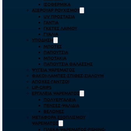
ΙΣΟΘΕΡΜΙΚΆ
ΑΞΕΡΟΥΆΡ ΡΟΥΧΙΣΜΟΎ
UV ΠΡΟΣΤΑΣΊΑ
ΓΆΝΤΙΑ
ΓΚΈΤΕΣ ΛΑΊΜΟΥ
ΓΥΑΛΙΆ
ΥΠΌΔΗΣΗ
ΜΠΌΤΕΣ
ΠΑΠΟΎΤΣΙΑ
ΜΠΟΤΆΚΙΑ
ΠΑΠΟΎΤΣΙΑ ΘΑΛΆΣΣΗΣ
ΨΥΓΕΊΑ ΨΑΡΈΜΑΤΟΣ
ΦΑΚΟΊ-ΛΆΜΠΕΣ-ΣΠΊΘΕΣ-ΣΊΑΛΟΥΜ
ΑΠΌΧΕΣ-ΓΆΝΤΖΟΙ
LIP-GRIPS
EΡΓΑΛΕΊΑ ΨΑΡΈΜΑΤΟΣ
ΠΟΛΥΕΡΓΑΛΕΊΑ
ΠΈΝΣΕΣ-ΨΑΛΊΔΙΑ
ΒΕΛΌΝΕΣ
ΜΕΤΑΦΟΡΆ ΕΞΟΠΛΙΣΜΟΎ
ΨΑΡΈΜΑΤΟΣ
ΓΙΛΈΚΑ-ΨΑΡΈΜΑΤΟΣ-FISHING-