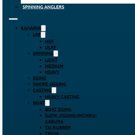
SPINNING ANGLERS
ΚΑΛΆΜΙΑ
LRF
HRF
ULRF
SPINNING
LIGHT
MEDIUM
HEAVY
EGING
SHORE JIGGING
CASTING
HEAVY CASTING
BOAT
BOAT EGING
SLOW JIGGING-INCHIKU-
KABURA
TAI RUBBER
TENYA