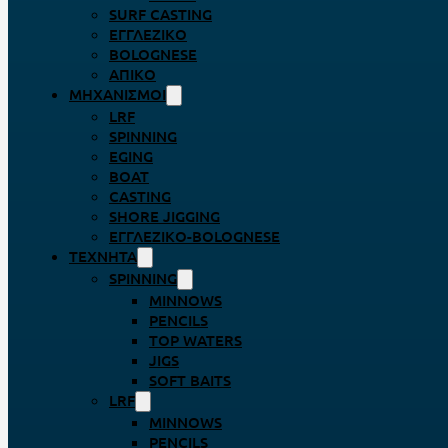
SURF CASTING
ΕΓΓΛΈΖΙΚΟ
BOLOGNESE
ΑΠΊΚΟ
ΜΗΧΑΝΙΣΜΟΊ
LRF
SPINNING
EGING
BOAT
CASTING
SHORE JIGGING
ΕΓΓΛΈΖΙΚΟ-BOLOGNESE
ΤΕΧΝΗΤΆ
SPINNING
MINNOWS
PENCILS
TOP WATERS
JIGS
SOFT BAITS
LRF
MINNOWS
PENCILS