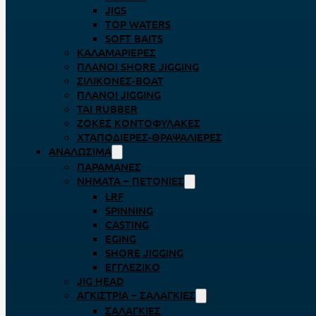
JIGS
TOP WATERS
SOFT BAITS
ΚΑΛΑΜΑΡΙΈΡΕΣ
ΠΛΆΝΟΙ SHORE JIGGING
ΣΙΛΙΚΌΝΕΣ-BOAT
ΠΛΆΝΟΙ JIGGING
TAI RUBBER
ΖΌΚΕΣ ΚΟΝΤΟΦΎΛΑΚΕΣ
ΧΤΑΠΟΔΙΈΡΕΣ-ΘΡΑΨΑΛΙΈΡΕΣ
ΑΝΑΛΏΣΙΜΑ
ΠΑΡΑΜΆΝΕΣ
ΝΉΜΑΤΑ – ΠΕΤΟΝΙΈΣ
LRF
SPINNING
CASTING
EGING
SHORE JIGGING
ΕΓΓΛΈΖΙΚΟ
JIG HEAD
ΑΓΚΊΣΤΡΙΑ – ΣΑΛΑΓΚΙΈΣ
ΣΑΛΑΓΚΙΈΣ