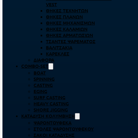
VEST
ΘΉΚΕΣ ΤΕΧΝΗΤΏΝ
ΘΉΚΕΣ ΠΛΆΝΩΝ
ΘΉΚΕΣ ΜΗΧΑΝΙΣΜΏΝ
ΘΉΚΕΣ ΚΑΛΑΜΙΏΝ
ΘΉΚΕΣ ΑΡΜΑΤΩΣΙΏΝ
ΤΣΆΝΤΕΣ ΨΑΡΈΜΑΤΟΣ
ΒΑΛΙΤΣΆΚΙΑ
ΚΑΡΈΚΛΕΣ
ΔΙΆΦΟΡΑ
COMBO-SET
BOAT
SPINNING
CASTING
EGING
SURF CASTING
HEAVY CASTING
SHORE JIGGING
ΚΑΤΆΔΥΣΗ ΚΟΛΎΜΒΗΣΗ
ΨΑΡΟΝΤΟΎΦΕΚΑ
ΣΤΟΛΈΣ ΨΑΡΟΝΤΟΎΦΕΚΟΥ
ΣΆΚΟΙ ΚΑΤΆΔΥΣΗΣ