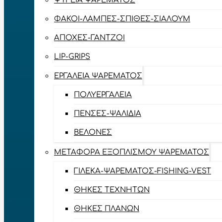
ΨΥΓΕΊΑ ΨΑΡΈΜΑΤΟΣ
ΦΑΚΟΊ-ΛΆΜΠΕΣ-ΣΠΊΘΕΣ-ΣΊΑΛΟΥΜ
ΑΠΌΧΕΣ-ΓΆΝΤΖΟΙ
LIP-GRIPS
EΡΓΑΛΕΊΑ ΨΑΡΈΜΑΤΟΣ
ΠΟΛΥΕΡΓΑΛΕΊΑ
ΠΈΝΣΕΣ-ΨΑΛΊΔΙΑ
ΒΕΛΌΝΕΣ
ΜΕΤΑΦΟΡΆ ΕΞΟΠΛΙΣΜΟΎ ΨΑΡΈΜΑΤΟΣ
ΓΙΛΈΚΑ-ΨΑΡΈΜΑΤΟΣ-FISHING-VEST
ΘΉΚΕΣ ΤΕΧΝΗΤΏΝ
ΘΉΚΕΣ ΠΛΆΝΩΝ