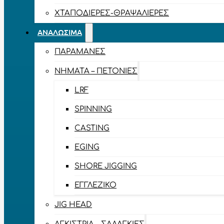
ΧΤΑΠΟΔΙΈΡΕΣ-ΘΡΑΨΑΛΙΈΡΕΣ
ΑΝΑΛΏΣΙΜΑ
ΠΑΡΑΜΆΝΕΣ
ΝΉΜΑΤΑ – ΠΕΤΟΝΙΈΣ
LRF
SPINNING
CASTING
EGING
SHORE JIGGING
ΕΓΓΛΈΖΙΚΟ
JIG HEAD