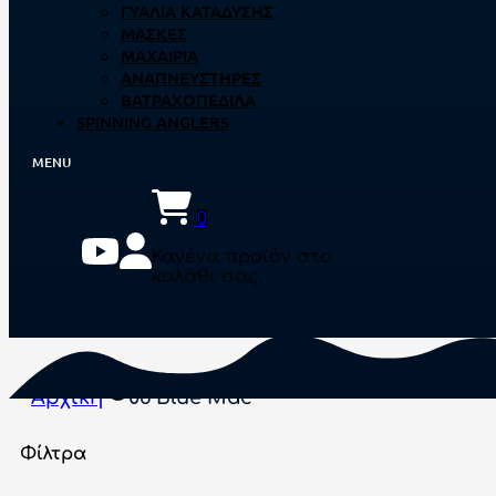
ΓΥΑΛΙΆ ΚΑΤΆΔΥΣΗΣ
ΜΆΣΚΕΣ
ΜΑΧΑΊΡΙΑ
ΑΝΑΠΝΕΥΣΤΉΡΕΣ
ΒΑΤΡΑΧΟΠΈΔΙΛΑ
SPINNING ANGLERS
0
Κανένα προϊόν στο
καλάθι σας.
Αρχική
06 Blue Mac
Φίλτρα