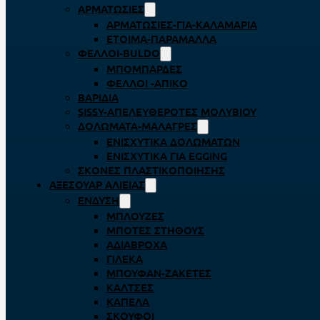
ΑΡΜΑΤΩΣΙΈΣ
ΑΡΜΑΤΩΣΙΈΣ-ΓΙΑ-ΚΑΛΑΜΆΡΙΑ
ΈΤΟΙΜΑ-ΠΑΡΆΜΑΛΛΑ
ΦΕΛΛΟΊ-BULDO
ΜΠΟΜΠΆΡΔΕΣ
ΦΕΛΛΟΊ -ΑΠΊΚΟ
ΒΑΡΊΔΙΑ
SISSY-ΑΠΕΛΕΥΘΕΡΟΤΈΣ ΜΟΛΥΒΙΟΎ
ΔΟΛΏΜΑΤΑ-ΜΑΛΆΓΡΕΣ
ΕΝΙΣΧΥΤΙΚΆ ΔΟΛΩΜΆΤΩΝ
ΕΝΙΣΧΥΤΙΚΆ ΓΙΑ EGGING
ΣΚΌΝΕΣ ΠΛΑΣΤΙΚΟΠΟΊΗΣΗΣ
ΑΞΕΣΟΥΆΡ ΑΛΙΕΊΑΣ
ΈΝΔΥΣΗ
ΜΠΛΟΎΖΕΣ
ΜΠΌΤΕΣ ΣΤΉΘΟΥΣ
ΑΔΙΆΒΡΟΧΑ
ΓΙΛΈΚΑ
ΜΠΟΥΦΆΝ-ΖΑΚΈΤΕΣ
ΚΆΛΤΣΕΣ
ΚΑΠΈΛΑ
ΣΚΟΎΦΟΙ