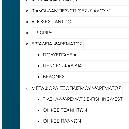
ΨΥΓΕΊΑ ΨΑΡΈΜΑΤΟΣ
ΦΑΚΟΊ-ΛΆΜΠΕΣ-ΣΠΊΘΕΣ-ΣΊΑΛΟΥΜ
ΑΠΌΧΕΣ-ΓΆΝΤΖΟΙ
LIP-GRIPS
EΡΓΑΛΕΊΑ ΨΑΡΈΜΑΤΟΣ
ΠΟΛΥΕΡΓΑΛΕΊΑ
ΠΈΝΣΕΣ-ΨΑΛΊΔΙΑ
ΒΕΛΌΝΕΣ
ΜΕΤΑΦΟΡΆ ΕΞΟΠΛΙΣΜΟΎ ΨΑΡΈΜΑΤΟΣ
ΓΙΛΈΚΑ-ΨΑΡΈΜΑΤΟΣ-FISHING-VEST
ΘΉΚΕΣ ΤΕΧΝΗΤΏΝ
ΘΉΚΕΣ ΠΛΆΝΩΝ