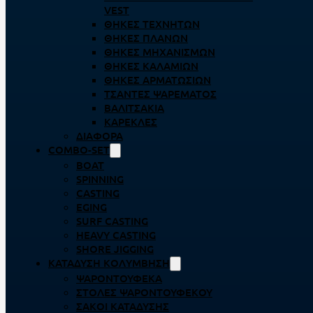
VEST
ΘΉΚΕΣ ΤΕΧΝΗΤΏΝ
ΘΉΚΕΣ ΠΛΆΝΩΝ
ΘΉΚΕΣ ΜΗΧΑΝΙΣΜΏΝ
ΘΉΚΕΣ ΚΑΛΑΜΙΏΝ
ΘΉΚΕΣ ΑΡΜΑΤΩΣΙΏΝ
ΤΣΆΝΤΕΣ ΨΑΡΈΜΑΤΟΣ
ΒΑΛΙΤΣΆΚΙΑ
ΚΑΡΈΚΛΕΣ
ΔΙΆΦΟΡΑ
COMBO-SET
BOAT
SPINNING
CASTING
EGING
SURF CASTING
HEAVY CASTING
SHORE JIGGING
ΚΑΤΆΔΥΣΗ ΚΟΛΎΜΒΗΣΗ
ΨΑΡΟΝΤΟΎΦΕΚΑ
ΣΤΟΛΈΣ ΨΑΡΟΝΤΟΎΦΕΚΟΥ
ΣΆΚΟΙ ΚΑΤΆΔΥΣΗΣ