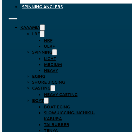
SPINNING ANGLERS
ΚΑΛΆΜΙΑ
LRF
HRF
ULRF
SPINNING
LIGHT
MEDIUM
HEAVY
EGING
SHORE JIGGING
CASTING
HEAVY CASTING
BOAT
BOAT EGING
SLOW JIGGING-INCHIKU-
KABURA
TAI RUBBER
TENYA