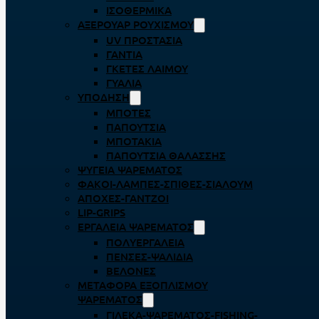
ΙΣΟΘΕΡΜΙΚΆ
ΑΞΕΡΟΥΆΡ ΡΟΥΧΙΣΜΟΎ
UV ΠΡΟΣΤΑΣΊΑ
ΓΆΝΤΙΑ
ΓΚΈΤΕΣ ΛΑΊΜΟΥ
ΓΥΑΛΙΆ
ΥΠΌΔΗΣΗ
ΜΠΌΤΕΣ
ΠΑΠΟΎΤΣΙΑ
ΜΠΟΤΆΚΙΑ
ΠΑΠΟΎΤΣΙΑ ΘΑΛΆΣΣΗΣ
ΨΥΓΕΊΑ ΨΑΡΈΜΑΤΟΣ
ΦΑΚΟΊ-ΛΆΜΠΕΣ-ΣΠΊΘΕΣ-ΣΊΑΛΟΥΜ
ΑΠΌΧΕΣ-ΓΆΝΤΖΟΙ
LIP-GRIPS
EΡΓΑΛΕΊΑ ΨΑΡΈΜΑΤΟΣ
ΠΟΛΥΕΡΓΑΛΕΊΑ
ΠΈΝΣΕΣ-ΨΑΛΊΔΙΑ
ΒΕΛΌΝΕΣ
ΜΕΤΑΦΟΡΆ ΕΞΟΠΛΙΣΜΟΎ
ΨΑΡΈΜΑΤΟΣ
ΓΙΛΈΚΑ-ΨΑΡΈΜΑΤΟΣ-FISHING-