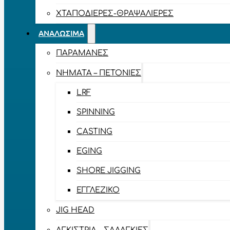
ΧΤΑΠΟΔΙΈΡΕΣ-ΘΡΑΨΑΛΙΈΡΕΣ
ΑΝΑΛΏΣΙΜΑ
ΠΑΡΑΜΆΝΕΣ
ΝΉΜΑΤΑ – ΠΕΤΟΝΙΈΣ
LRF
SPINNING
CASTING
EGING
SHORE JIGGING
ΕΓΓΛΈΖΙΚΟ
JIG HEAD