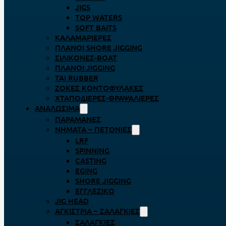
JIGS
TOP WATERS
SOFT BAITS
ΚΑΛΑΜΑΡΙΈΡΕΣ
ΠΛΆΝΟΙ SHORE JIGGING
ΣΙΛΙΚΌΝΕΣ-BOAT
ΠΛΆΝΟΙ JIGGING
TAI RUBBER
ΖΌΚΕΣ ΚΟΝΤΟΦΎΛΑΚΕΣ
ΧΤΑΠΟΔΙΈΡΕΣ-ΘΡΑΨΑΛΙΈΡΕΣ
ΑΝΑΛΏΣΙΜΑ
ΠΑΡΑΜΆΝΕΣ
ΝΉΜΑΤΑ – ΠΕΤΟΝΙΈΣ
LRF
SPINNING
CASTING
EGING
SHORE JIGGING
ΕΓΓΛΈΖΙΚΟ
JIG HEAD
ΑΓΚΊΣΤΡΙΑ – ΣΑΛΑΓΚΙΈΣ
ΣΑΛΑΓΚΙΈΣ