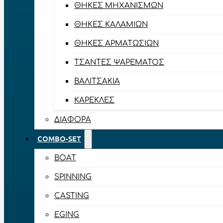
ΘΉΚΕΣ ΜΗΧΑΝΙΣΜΏΝ
ΘΉΚΕΣ ΚΑΛΑΜΙΏΝ
ΘΉΚΕΣ ΑΡΜΑΤΩΣΙΏΝ
ΤΣΆΝΤΕΣ ΨΑΡΈΜΑΤΟΣ
ΒΑΛΙΤΣΆΚΙΑ
ΚΑΡΈΚΛΕΣ
ΔΙΆΦΟΡΑ
COMBO-SET
BOAT
SPINNING
CASTING
EGING