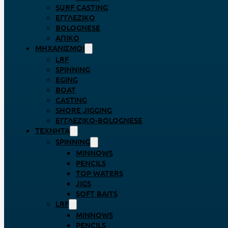
SURF CASTING
ΕΓΓΛΈΖΙΚΟ
BOLOGNESE
ΑΠΊΚΟ
ΜΗΧΑΝΙΣΜΟΊ
LRF
SPINNING
EGING
BOAT
CASTING
SHORE JIGGING
ΕΓΓΛΈΖΙΚΟ-BOLOGNESE
ΤΕΧΝΗΤΆ
SPINNING
MINNOWS
PENCILS
TOP WATERS
JIGS
SOFT BAITS
LRF
MINNOWS
PENCILS