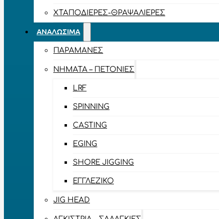
ΧΤΑΠΟΔΙΈΡΕΣ-ΘΡΑΨΑΛΙΈΡΕΣ
ΑΝΑΛΏΣΙΜΑ
ΠΑΡΑΜΆΝΕΣ
ΝΉΜΑΤΑ – ΠΕΤΟΝΙΈΣ
LRF
SPINNING
CASTING
EGING
SHORE JIGGING
ΕΓΓΛΈΖΙΚΟ
JIG HEAD