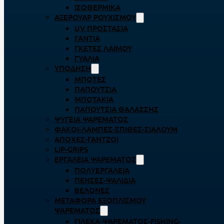
ΙΣΟΘΕΡΜΙΚΆ
ΑΞΕΡΟΥΆΡ ΡΟΥΧΙΣΜΟΎ
UV ΠΡΟΣΤΑΣΊΑ
ΓΆΝΤΙΑ
ΓΚΈΤΕΣ ΛΑΊΜΟΥ
ΓΥΑΛΙΆ
ΥΠΌΔΗΣΗ
ΜΠΌΤΕΣ
ΠΑΠΟΎΤΣΙΑ
ΜΠΟΤΆΚΙΑ
ΠΑΠΟΎΤΣΙΑ ΘΑΛΆΣΣΗΣ
ΨΥΓΕΊΑ ΨΑΡΈΜΑΤΟΣ
ΦΑΚΟΊ-ΛΆΜΠΕΣ-ΣΠΊΘΕΣ-ΣΊΑΛΟΥΜ
ΑΠΌΧΕΣ-ΓΆΝΤΖΟΙ
LIP-GRIPS
EΡΓΑΛΕΊΑ ΨΑΡΈΜΑΤΟΣ
ΠΟΛΥΕΡΓΑΛΕΊΑ
ΠΈΝΣΕΣ-ΨΑΛΊΔΙΑ
ΒΕΛΌΝΕΣ
ΜΕΤΑΦΟΡΆ ΕΞΟΠΛΙΣΜΟΎ
ΨΑΡΈΜΑΤΟΣ
ΓΙΛΈΚΑ-ΨΑΡΈΜΑΤΟΣ-FISHING-