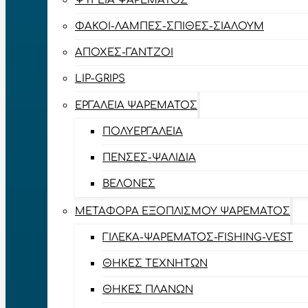
ΨΥΓΕΊΑ ΨΑΡΈΜΑΤΟΣ
ΦΑΚΟΊ-ΛΆΜΠΕΣ-ΣΠΊΘΕΣ-ΣΊΑΛΟΥΜ
ΑΠΌΧΕΣ-ΓΆΝΤΖΟΙ
LIP-GRIPS
EΡΓΑΛΕΊΑ ΨΑΡΈΜΑΤΟΣ
ΠΟΛΥΕΡΓΑΛΕΊΑ
ΠΈΝΣΕΣ-ΨΑΛΊΔΙΑ
ΒΕΛΌΝΕΣ
ΜΕΤΑΦΟΡΆ ΕΞΟΠΛΙΣΜΟΎ ΨΑΡΈΜΑΤΟΣ
ΓΙΛΈΚΑ-ΨΑΡΈΜΑΤΟΣ-FISHING-VEST
ΘΉΚΕΣ ΤΕΧΝΗΤΏΝ
ΘΉΚΕΣ ΠΛΆΝΩΝ