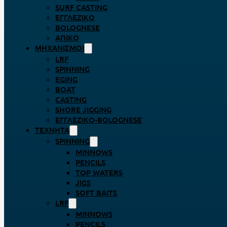
SURF CASTING
ΕΓΓΛΈΖΙΚΟ
BOLOGNESE
ΑΠΊΚΟ
ΜΗΧΑΝΙΣΜΟΊ
LRF
SPINNING
EGING
BOAT
CASTING
SHORE JIGGING
ΕΓΓΛΈΖΙΚΟ-BOLOGNESE
ΤΕΧΝΗΤΆ
SPINNING
MINNOWS
PENCILS
TOP WATERS
JIGS
SOFT BAITS
LRF
MINNOWS
PENCILS