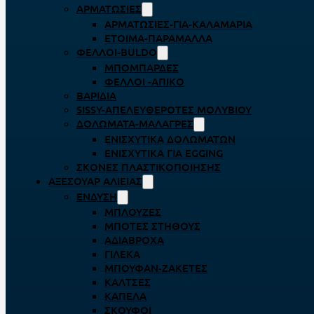
ΑΡΜΑΤΩΣΙΈΣ
ΑΡΜΑΤΩΣΙΈΣ-ΓΙΑ-ΚΑΛΑΜΆΡΙΑ
ΈΤΟΙΜΑ-ΠΑΡΆΜΑΛΛΑ
ΦΕΛΛΟΊ-BULDO
ΜΠΟΜΠΆΡΔΕΣ
ΦΕΛΛΟΊ -ΑΠΊΚΟ
ΒΑΡΊΔΙΑ
SISSY-ΑΠΕΛΕΥΘΕΡΟΤΈΣ ΜΟΛΥΒΙΟΎ
ΔΟΛΏΜΑΤΑ-ΜΑΛΆΓΡΕΣ
ΕΝΙΣΧΥΤΙΚΆ ΔΟΛΩΜΆΤΩΝ
ΕΝΙΣΧΥΤΙΚΆ ΓΙΑ EGGING
ΣΚΌΝΕΣ ΠΛΑΣΤΙΚΟΠΟΊΗΣΗΣ
ΑΞΕΣΟΥΆΡ ΑΛΙΕΊΑΣ
ΈΝΔΥΣΗ
ΜΠΛΟΎΖΕΣ
ΜΠΌΤΕΣ ΣΤΉΘΟΥΣ
ΑΔΙΆΒΡΟΧΑ
ΓΙΛΈΚΑ
ΜΠΟΥΦΆΝ-ΖΑΚΈΤΕΣ
ΚΆΛΤΣΕΣ
ΚΑΠΈΛΑ
ΣΚΟΎΦΟΙ