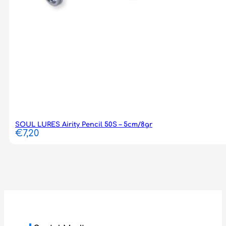
SOUL LURES Airity Pencil 50S – 5cm/8gr
€
7,20