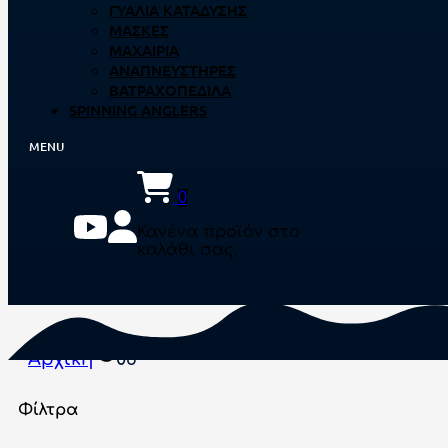
ΓΥΑΛΙΆ ΚΑΤΆΔΥΣΗΣ
ΜΆΣΚΕΣ
ΜΑΧΑΊΡΙΑ
ΑΝΑΠΝΕΥΣΤΉΡΕΣ
ΒΑΤΡΑΧΟΠΈΔΙΛΑ
SPINNING ANGLERS
0
Κανένα προϊόν στο
καλάθι σας.
Αρχική
06
Φίλτρα