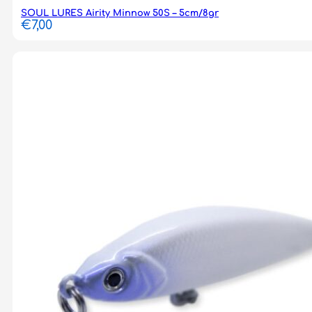
SOUL LURES Airity Minnow 50S – 5cm/8gr
€
7,00