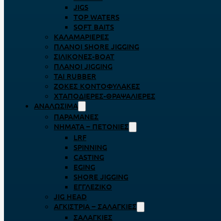
JIGS
TOP WATERS
SOFT BAITS
ΚΑΛΑΜΑΡΙΈΡΕΣ
ΠΛΆΝΟΙ SHORE JIGGING
ΣΙΛΙΚΌΝΕΣ-BOAT
ΠΛΆΝΟΙ JIGGING
TAI RUBBER
ΖΌΚΕΣ ΚΟΝΤΟΦΎΛΑΚΕΣ
ΧΤΑΠΟΔΙΈΡΕΣ-ΘΡΑΨΑΛΙΈΡΕΣ
ΑΝΑΛΏΣΙΜΑ
ΠΑΡΑΜΆΝΕΣ
ΝΉΜΑΤΑ – ΠΕΤΟΝΙΈΣ
LRF
SPINNING
CASTING
EGING
SHORE JIGGING
ΕΓΓΛΈΖΙΚΟ
JIG HEAD
ΑΓΚΊΣΤΡΙΑ – ΣΑΛΑΓΚΙΈΣ
ΣΑΛΑΓΚΙΈΣ