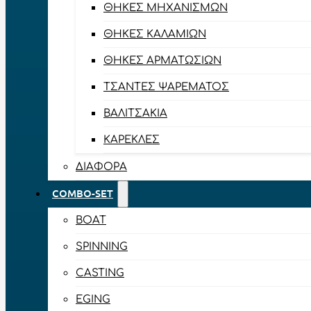
ΘΉΚΕΣ ΜΗΧΑΝΙΣΜΏΝ
ΘΉΚΕΣ ΚΑΛΑΜΙΏΝ
ΘΉΚΕΣ ΑΡΜΑΤΩΣΙΏΝ
ΤΣΆΝΤΕΣ ΨΑΡΈΜΑΤΟΣ
ΒΑΛΙΤΣΆΚΙΑ
ΚΑΡΈΚΛΕΣ
ΔΙΆΦΟΡΑ
COMBO-SET
BOAT
SPINNING
CASTING
EGING