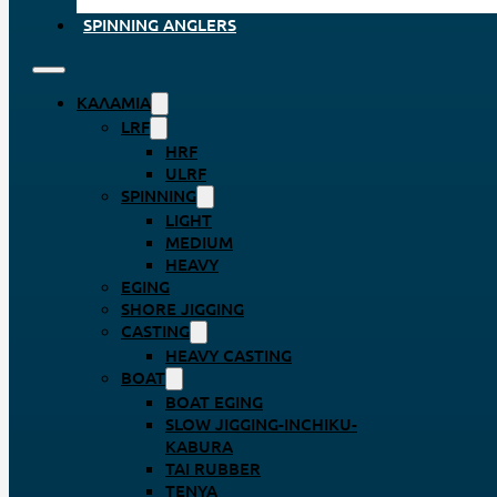
SPINNING ANGLERS
ΚΑΛΆΜΙΑ
LRF
HRF
ULRF
SPINNING
LIGHT
MEDIUM
HEAVY
EGING
SHORE JIGGING
CASTING
HEAVY CASTING
BOAT
BOAT EGING
SLOW JIGGING-INCHIKU-
KABURA
TAI RUBBER
TENYA