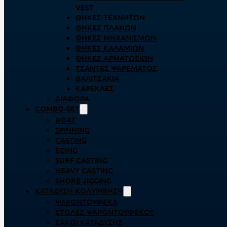
VEST
ΘΉΚΕΣ ΤΕΧΝΗΤΏΝ
ΘΉΚΕΣ ΠΛΆΝΩΝ
ΘΉΚΕΣ ΜΗΧΑΝΙΣΜΏΝ
ΘΉΚΕΣ ΚΑΛΑΜΙΏΝ
ΘΉΚΕΣ ΑΡΜΑΤΩΣΙΏΝ
ΤΣΆΝΤΕΣ ΨΑΡΈΜΑΤΟΣ
ΒΑΛΙΤΣΆΚΙΑ
ΚΑΡΈΚΛΕΣ
ΔΙΆΦΟΡΑ
COMBO-SET
BOAT
SPINNING
CASTING
EGING
SURF CASTING
HEAVY CASTING
SHORE JIGGING
ΚΑΤΆΔΥΣΗ ΚΟΛΎΜΒΗΣΗ
ΨΑΡΟΝΤΟΎΦΕΚΑ
ΣΤΟΛΈΣ ΨΑΡΟΝΤΟΎΦΕΚΟΥ
ΣΆΚΟΙ ΚΑΤΆΔΥΣΗΣ