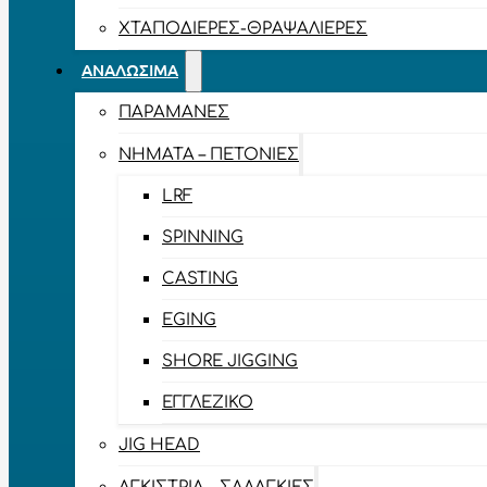
ΧΤΑΠΟΔΙΈΡΕΣ-ΘΡΑΨΑΛΙΈΡΕΣ
ΑΝΑΛΏΣΙΜΑ
ΠΑΡΑΜΆΝΕΣ
ΝΉΜΑΤΑ – ΠΕΤΟΝΙΈΣ
LRF
SPINNING
CASTING
EGING
SHORE JIGGING
ΕΓΓΛΈΖΙΚΟ
JIG HEAD