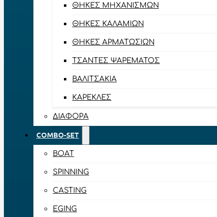
ΘΉΚΕΣ ΜΗΧΑΝΙΣΜΏΝ
ΘΉΚΕΣ ΚΑΛΑΜΙΏΝ
ΘΉΚΕΣ ΑΡΜΑΤΩΣΙΏΝ
ΤΣΆΝΤΕΣ ΨΑΡΈΜΑΤΟΣ
ΒΑΛΙΤΣΆΚΙΑ
ΚΑΡΈΚΛΕΣ
ΔΙΆΦΟΡΑ
COMBO-SET
BOAT
SPINNING
CASTING
EGING