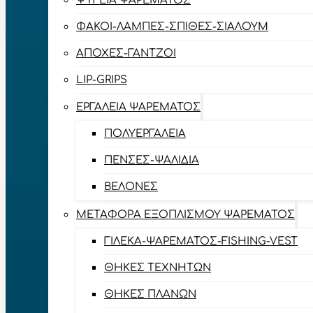
ΨΥΓΕΊΑ ΨΑΡΈΜΑΤΟΣ
ΦΑΚΟΊ-ΛΆΜΠΕΣ-ΣΠΊΘΕΣ-ΣΊΑΛΟΥΜ
ΑΠΌΧΕΣ-ΓΆΝΤΖΟΙ
LIP-GRIPS
EΡΓΑΛΕΊΑ ΨΑΡΈΜΑΤΟΣ
ΠΟΛΥΕΡΓΑΛΕΊΑ
ΠΈΝΣΕΣ-ΨΑΛΊΔΙΑ
ΒΕΛΌΝΕΣ
ΜΕΤΑΦΟΡΆ ΕΞΟΠΛΙΣΜΟΎ ΨΑΡΈΜΑΤΟΣ
ΓΙΛΈΚΑ-ΨΑΡΈΜΑΤΟΣ-FISHING-VEST
ΘΉΚΕΣ ΤΕΧΝΗΤΏΝ
ΘΉΚΕΣ ΠΛΆΝΩΝ