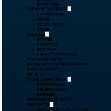
ΙΣΟΘΕΡΜΙΚΆ
ΑΞΕΡΟΥΆΡ ΡΟΥΧΙΣΜΟΎ
UV ΠΡΟΣΤΑΣΊΑ
ΓΆΝΤΙΑ
ΓΚΈΤΕΣ ΛΑΊΜΟΥ
ΓΥΑΛΙΆ
ΥΠΌΔΗΣΗ
ΜΠΌΤΕΣ
ΠΑΠΟΎΤΣΙΑ
ΜΠΟΤΆΚΙΑ
ΠΑΠΟΎΤΣΙΑ ΘΑΛΆΣΣΗΣ
ΨΥΓΕΊΑ ΨΑΡΈΜΑΤΟΣ
ΦΑΚΟΊ-ΛΆΜΠΕΣ-ΣΠΊΘΕΣ-ΣΊΑΛΟΥΜ
ΑΠΌΧΕΣ-ΓΆΝΤΖΟΙ
LIP-GRIPS
EΡΓΑΛΕΊΑ ΨΑΡΈΜΑΤΟΣ
ΠΟΛΥΕΡΓΑΛΕΊΑ
ΠΈΝΣΕΣ-ΨΑΛΊΔΙΑ
ΒΕΛΌΝΕΣ
ΜΕΤΑΦΟΡΆ ΕΞΟΠΛΙΣΜΟΎ
ΨΑΡΈΜΑΤΟΣ
ΓΙΛΈΚΑ-ΨΑΡΈΜΑΤΟΣ-FISHING-