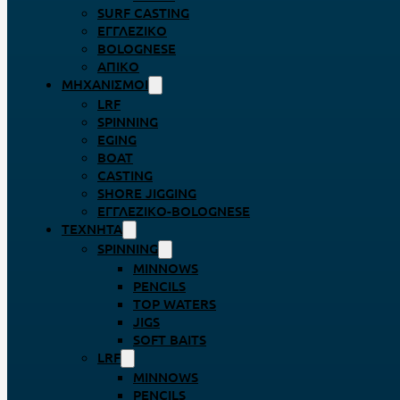
SURF CASTING
ΕΓΓΛΈΖΙΚΟ
BOLOGNESE
ΑΠΊΚΟ
ΜΗΧΑΝΙΣΜΟΊ
LRF
SPINNING
EGING
BOAT
CASTING
SHORE JIGGING
ΕΓΓΛΈΖΙΚΟ-BOLOGNESE
ΤΕΧΝΗΤΆ
SPINNING
MINNOWS
PENCILS
TOP WATERS
JIGS
SOFT BAITS
LRF
MINNOWS
PENCILS