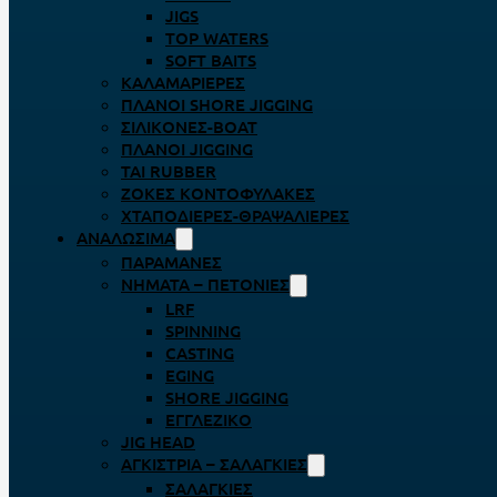
JIGS
TOP WATERS
SOFT BAITS
ΚΑΛΑΜΑΡΙΈΡΕΣ
ΠΛΆΝΟΙ SHORE JIGGING
ΣΙΛΙΚΌΝΕΣ-BOAT
ΠΛΆΝΟΙ JIGGING
TAI RUBBER
ΖΌΚΕΣ ΚΟΝΤΟΦΎΛΑΚΕΣ
ΧΤΑΠΟΔΙΈΡΕΣ-ΘΡΑΨΑΛΙΈΡΕΣ
ΑΝΑΛΏΣΙΜΑ
ΠΑΡΑΜΆΝΕΣ
ΝΉΜΑΤΑ – ΠΕΤΟΝΙΈΣ
LRF
SPINNING
CASTING
EGING
SHORE JIGGING
ΕΓΓΛΈΖΙΚΟ
JIG HEAD
ΑΓΚΊΣΤΡΙΑ – ΣΑΛΑΓΚΙΈΣ
ΣΑΛΑΓΚΙΈΣ