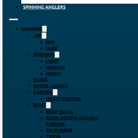
SPINNING ANGLERS
ΚΑΛΆΜΙΑ
LRF
HRF
ULRF
SPINNING
LIGHT
MEDIUM
HEAVY
EGING
SHORE JIGGING
CASTING
HEAVY CASTING
BOAT
BOAT EGING
SLOW JIGGING-INCHIKU-
KABURA
TAI RUBBER
TENYA