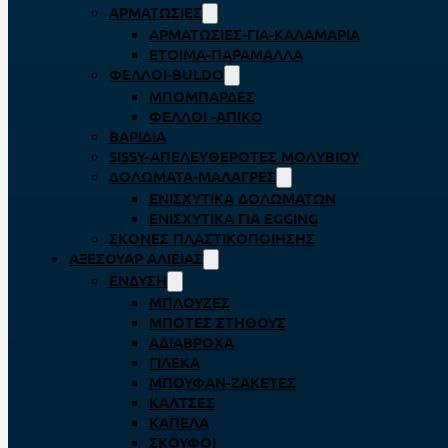
ΑΡΜΑΤΩΣΙΈΣ
ΑΡΜΑΤΩΣΙΈΣ-ΓΙΑ-ΚΑΛΑΜΆΡΙΑ
ΈΤΟΙΜΑ-ΠΑΡΆΜΑΛΛΑ
ΦΕΛΛΟΊ-BULDO
ΜΠΟΜΠΆΡΔΕΣ
ΦΕΛΛΟΊ -ΑΠΊΚΟ
ΒΑΡΊΔΙΑ
SISSY-ΑΠΕΛΕΥΘΕΡΟΤΈΣ ΜΟΛΥΒΙΟΎ
ΔΟΛΏΜΑΤΑ-ΜΑΛΆΓΡΕΣ
ΕΝΙΣΧΥΤΙΚΆ ΔΟΛΩΜΆΤΩΝ
ΕΝΙΣΧΥΤΙΚΆ ΓΙΑ EGGING
ΣΚΌΝΕΣ ΠΛΑΣΤΙΚΟΠΟΊΗΣΗΣ
ΑΞΕΣΟΥΆΡ ΑΛΙΕΊΑΣ
ΈΝΔΥΣΗ
ΜΠΛΟΎΖΕΣ
ΜΠΌΤΕΣ ΣΤΉΘΟΥΣ
ΑΔΙΆΒΡΟΧΑ
ΓΙΛΈΚΑ
ΜΠΟΥΦΆΝ-ΖΑΚΈΤΕΣ
ΚΆΛΤΣΕΣ
ΚΑΠΈΛΑ
ΣΚΟΎΦΟΙ