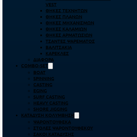
VEST
ΘΉΚΕΣ ΤΕΧΝΗΤΏΝ
ΘΉΚΕΣ ΠΛΆΝΩΝ
ΘΉΚΕΣ ΜΗΧΑΝΙΣΜΏΝ
ΘΉΚΕΣ ΚΑΛΑΜΙΏΝ
ΘΉΚΕΣ ΑΡΜΑΤΩΣΙΏΝ
ΤΣΆΝΤΕΣ ΨΑΡΈΜΑΤΟΣ
ΒΑΛΙΤΣΆΚΙΑ
ΚΑΡΈΚΛΕΣ
ΔΙΆΦΟΡΑ
COMBO-SET
BOAT
SPINNING
CASTING
EGING
SURF CASTING
HEAVY CASTING
SHORE JIGGING
ΚΑΤΆΔΥΣΗ ΚΟΛΎΜΒΗΣΗ
ΨΑΡΟΝΤΟΎΦΕΚΑ
ΣΤΟΛΈΣ ΨΑΡΟΝΤΟΎΦΕΚΟΥ
ΣΆΚΟΙ ΚΑΤΆΔΥΣΗΣ