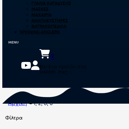
ΓΥΑΛΙΆ ΚΑΤΆΔΥΣΗΣ
ΜΆΣΚΕΣ
ΜΑΧΑΊΡΙΑ
ΑΝΑΠΝΕΥΣΤΉΡΕΣ
ΒΑΤΡΑΧΟΠΈΔΙΛΑ
SPINNING ANGLERS
0
Κανένα προϊόν στο
καλάθι σας.
Αρχική
1, 2, 3, 5
Φίλτρα