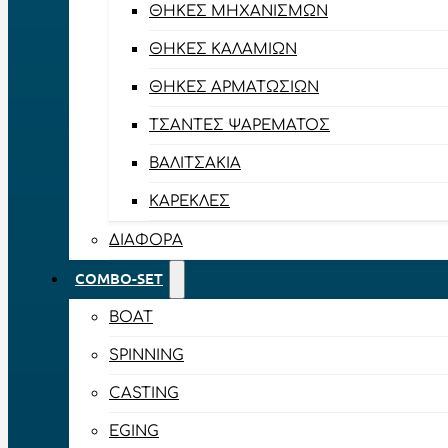
ΘΉΚΕΣ ΜΗΧΑΝΙΣΜΏΝ
ΘΉΚΕΣ ΚΑΛΑΜΙΏΝ
ΘΉΚΕΣ ΑΡΜΑΤΩΣΙΏΝ
ΤΣΆΝΤΕΣ ΨΑΡΈΜΑΤΟΣ
ΒΑΛΙΤΣΆΚΙΑ
ΚΑΡΈΚΛΕΣ
ΔΙΆΦΟΡΑ
COMBO-SET
BOAT
SPINNING
CASTING
EGING