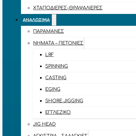
ΧΤΑΠΟΔΙΈΡΕΣ-ΘΡΑΨΑΛΙΈΡΕΣ
ΑΝΑΛΏΣΙΜΑ
ΠΑΡΑΜΆΝΕΣ
ΝΉΜΑΤΑ – ΠΕΤΟΝΙΈΣ
LRF
SPINNING
CASTING
EGING
SHORE JIGGING
ΕΓΓΛΈΖΙΚΟ
JIG HEAD