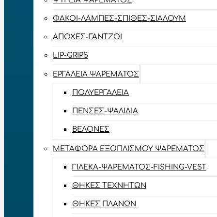
ΨΥΓΕΊΑ ΨΑΡΈΜΑΤΟΣ
ΦΑΚΟΊ-ΛΆΜΠΕΣ-ΣΠΊΘΕΣ-ΣΊΑΛΟΥΜ
ΑΠΌΧΕΣ-ΓΆΝΤΖΟΙ
LIP-GRIPS
EΡΓΑΛΕΊΑ ΨΑΡΈΜΑΤΟΣ
ΠΟΛΥΕΡΓΑΛΕΊΑ
ΠΈΝΣΕΣ-ΨΑΛΊΔΙΑ
ΒΕΛΌΝΕΣ
ΜΕΤΑΦΟΡΆ ΕΞΟΠΛΙΣΜΟΎ ΨΑΡΈΜΑΤΟΣ
ΓΙΛΈΚΑ-ΨΑΡΈΜΑΤΟΣ-FISHING-VEST
ΘΉΚΕΣ ΤΕΧΝΗΤΏΝ
ΘΉΚΕΣ ΠΛΆΝΩΝ