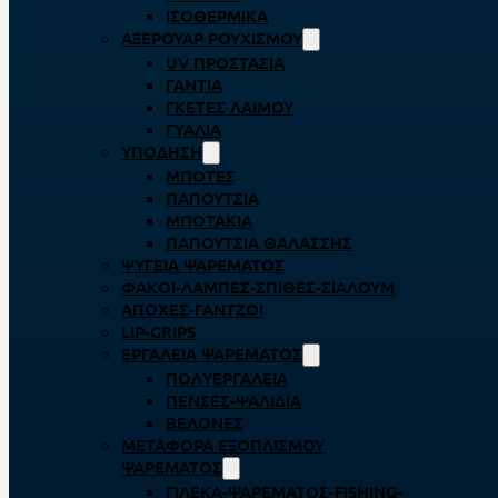
ΙΣΟΘΕΡΜΙΚΆ
ΑΞΕΡΟΥΆΡ ΡΟΥΧΙΣΜΟΎ
UV ΠΡΟΣΤΑΣΊΑ
ΓΆΝΤΙΑ
ΓΚΈΤΕΣ ΛΑΊΜΟΥ
ΓΥΑΛΙΆ
ΥΠΌΔΗΣΗ
ΜΠΌΤΕΣ
ΠΑΠΟΎΤΣΙΑ
ΜΠΟΤΆΚΙΑ
ΠΑΠΟΎΤΣΙΑ ΘΑΛΆΣΣΗΣ
ΨΥΓΕΊΑ ΨΑΡΈΜΑΤΟΣ
ΦΑΚΟΊ-ΛΆΜΠΕΣ-ΣΠΊΘΕΣ-ΣΊΑΛΟΥΜ
ΑΠΌΧΕΣ-ΓΆΝΤΖΟΙ
LIP-GRIPS
EΡΓΑΛΕΊΑ ΨΑΡΈΜΑΤΟΣ
ΠΟΛΥΕΡΓΑΛΕΊΑ
ΠΈΝΣΕΣ-ΨΑΛΊΔΙΑ
ΒΕΛΌΝΕΣ
ΜΕΤΑΦΟΡΆ ΕΞΟΠΛΙΣΜΟΎ
ΨΑΡΈΜΑΤΟΣ
ΓΙΛΈΚΑ-ΨΑΡΈΜΑΤΟΣ-FISHING-