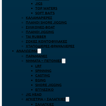
JIGS
TOP WATERS
SOFT BAITS
ΚΑΛΑΜΑΡΙΈΡΕΣ
ΠΛΆΝΟΙ SHORE JIGGING
ΣΙΛΙΚΌΝΕΣ-BOAT
ΠΛΆΝΟΙ JIGGING
TAI RUBBER
ΖΌΚΕΣ ΚΟΝΤΟΦΎΛΑΚΕΣ
ΧΤΑΠΟΔΙΈΡΕΣ-ΘΡΑΨΑΛΙΈΡΕΣ
ΑΝΑΛΏΣΙΜΑ
ΠΑΡΑΜΆΝΕΣ
ΝΉΜΑΤΑ – ΠΕΤΟΝΙΈΣ
LRF
SPINNING
CASTING
EGING
SHORE JIGGING
ΕΓΓΛΈΖΙΚΟ
JIG HEAD
ΑΓΚΊΣΤΡΙΑ – ΣΑΛΑΓΚΙΈΣ
ΣΑΛΑΓΚΙΈΣ