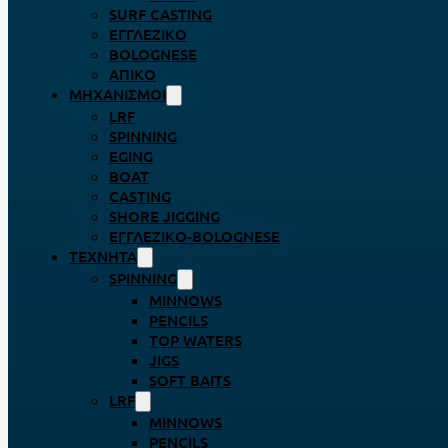
SURF CASTING
ΕΓΓΛΈΖΙΚΟ
BOLOGNESE
ΑΠΊΚΟ
ΜΗΧΑΝΙΣΜΟΊ
LRF
SPINNING
EGING
BOAT
CASTING
SHORE JIGGING
ΕΓΓΛΈΖΙΚΟ-BOLOGNESE
ΤΕΧΝΗΤΆ
SPINNING
MINNOWS
PENCILS
TOP WATERS
JIGS
SOFT BAITS
LRF
MINNOWS
PENCILS