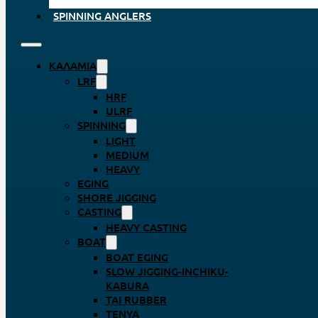
SPINNING ANGLERS
ΚΑΛΆΜΙΑ
LRF
HRF
ULRF
SPINNING
LIGHT
MEDIUM
HEAVY
EGING
SHORE JIGGING
CASTING
HEAVY CASTING
BOAT
BOAT EGING
SLOW JIGGING-INCHIKU-
KABURA
TAI RUBBER
TENYA