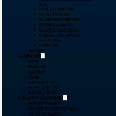
VEST
ΘΉΚΕΣ ΤΕΧΝΗΤΏΝ
ΘΉΚΕΣ ΠΛΆΝΩΝ
ΘΉΚΕΣ ΜΗΧΑΝΙΣΜΏΝ
ΘΉΚΕΣ ΚΑΛΑΜΙΏΝ
ΘΉΚΕΣ ΑΡΜΑΤΩΣΙΏΝ
ΤΣΆΝΤΕΣ ΨΑΡΈΜΑΤΟΣ
ΒΑΛΙΤΣΆΚΙΑ
ΚΑΡΈΚΛΕΣ
ΔΙΆΦΟΡΑ
COMBO-SET
BOAT
SPINNING
CASTING
EGING
SURF CASTING
HEAVY CASTING
SHORE JIGGING
ΚΑΤΆΔΥΣΗ ΚΟΛΎΜΒΗΣΗ
ΨΑΡΟΝΤΟΎΦΕΚΑ
ΣΤΟΛΈΣ ΨΑΡΟΝΤΟΎΦΕΚΟΥ
ΣΆΚΟΙ ΚΑΤΆΔΥΣΗΣ