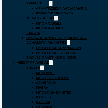
ΑΡΜΑΤΩΣΙΈΣ
ΑΡΜΑΤΩΣΙΈΣ-ΓΙΑ-ΚΑΛΑΜΆΡΙΑ
ΈΤΟΙΜΑ-ΠΑΡΆΜΑΛΛΑ
ΦΕΛΛΟΊ-BULDO
ΜΠΟΜΠΆΡΔΕΣ
ΦΕΛΛΟΊ -ΑΠΊΚΟ
ΒΑΡΊΔΙΑ
SISSY-ΑΠΕΛΕΥΘΕΡΟΤΈΣ ΜΟΛΥΒΙΟΎ
ΔΟΛΏΜΑΤΑ-ΜΑΛΆΓΡΕΣ
ΕΝΙΣΧΥΤΙΚΆ ΔΟΛΩΜΆΤΩΝ
ΕΝΙΣΧΥΤΙΚΆ ΓΙΑ EGGING
ΣΚΌΝΕΣ ΠΛΑΣΤΙΚΟΠΟΊΗΣΗΣ
ΑΞΕΣΟΥΆΡ ΑΛΙΕΊΑΣ
ΈΝΔΥΣΗ
ΜΠΛΟΎΖΕΣ
ΜΠΌΤΕΣ ΣΤΉΘΟΥΣ
ΑΔΙΆΒΡΟΧΑ
ΓΙΛΈΚΑ
ΜΠΟΥΦΆΝ-ΖΑΚΈΤΕΣ
ΚΆΛΤΣΕΣ
ΚΑΠΈΛΑ
ΣΚΟΎΦΟΙ