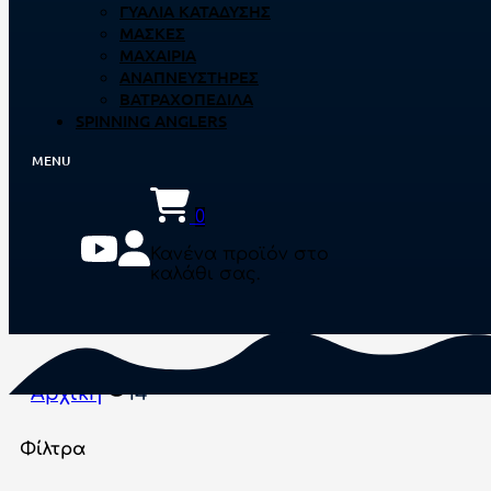
ΓΥΑΛΙΆ ΚΑΤΆΔΥΣΗΣ
ΜΆΣΚΕΣ
ΜΑΧΑΊΡΙΑ
ΑΝΑΠΝΕΥΣΤΉΡΕΣ
ΒΑΤΡΑΧΟΠΈΔΙΛΑ
SPINNING ANGLERS
0
Κανένα προϊόν στο
καλάθι σας.
Αρχική
14
Φίλτρα