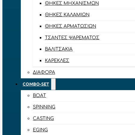
ΘΉΚΕΣ ΜΗΧΑΝΙΣΜΏΝ
ΘΉΚΕΣ ΚΑΛΑΜΙΏΝ
ΘΉΚΕΣ ΑΡΜΑΤΩΣΙΏΝ
ΤΣΆΝΤΕΣ ΨΑΡΈΜΑΤΟΣ
ΒΑΛΙΤΣΆΚΙΑ
ΚΑΡΈΚΛΕΣ
ΔΙΆΦΟΡΑ
COMBO-SET
BOAT
SPINNING
CASTING
EGING