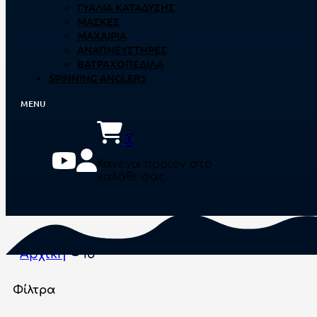
ΓΥΑΛΙΆ ΚΑΤΆΔΥΣΗΣ
ΜΆΣΚΕΣ
ΜΑΧΑΊΡΙΑ
ΑΝΑΠΝΕΥΣΤΉΡΕΣ
ΒΑΤΡΑΧΟΠΈΔΙΛΑ
SPINNING ANGLERS
0
Κανένα προϊόν στο
καλάθι σας.
Αρχική
15
Φίλτρα