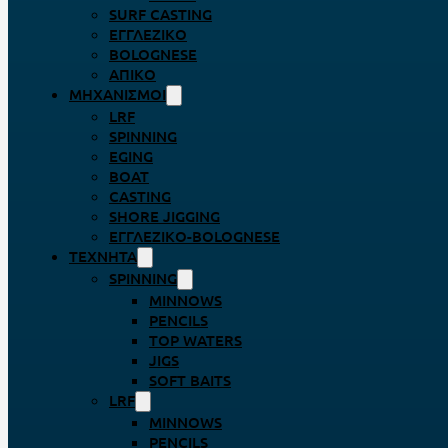
SURF CASTING
ΕΓΓΛΈΖΙΚΟ
BOLOGNESE
ΑΠΊΚΟ
ΜΗΧΑΝΙΣΜΟΊ
LRF
SPINNING
EGING
BOAT
CASTING
SHORE JIGGING
ΕΓΓΛΈΖΙΚΟ-BOLOGNESE
ΤΕΧΝΗΤΆ
SPINNING
MINNOWS
PENCILS
TOP WATERS
JIGS
SOFT BAITS
LRF
MINNOWS
PENCILS