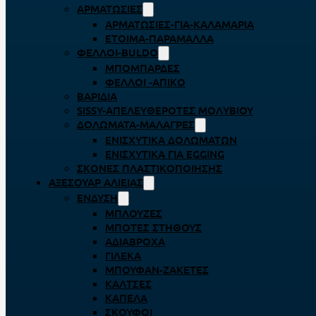
ΑΡΜΑΤΩΣΙΈΣ
ΑΡΜΑΤΩΣΙΈΣ-ΓΙΑ-ΚΑΛΑΜΆΡΙΑ
ΈΤΟΙΜΑ-ΠΑΡΆΜΑΛΛΑ
ΦΕΛΛΟΊ-BULDO
ΜΠΟΜΠΆΡΔΕΣ
ΦΕΛΛΟΊ -ΑΠΊΚΟ
ΒΑΡΊΔΙΑ
SISSY-ΑΠΕΛΕΥΘΕΡΟΤΈΣ ΜΟΛΥΒΙΟΎ
ΔΟΛΏΜΑΤΑ-ΜΑΛΆΓΡΕΣ
ΕΝΙΣΧΥΤΙΚΆ ΔΟΛΩΜΆΤΩΝ
ΕΝΙΣΧΥΤΙΚΆ ΓΙΑ EGGING
ΣΚΌΝΕΣ ΠΛΑΣΤΙΚΟΠΟΊΗΣΗΣ
ΑΞΕΣΟΥΆΡ ΑΛΙΕΊΑΣ
ΈΝΔΥΣΗ
ΜΠΛΟΎΖΕΣ
ΜΠΌΤΕΣ ΣΤΉΘΟΥΣ
ΑΔΙΆΒΡΟΧΑ
ΓΙΛΈΚΑ
ΜΠΟΥΦΆΝ-ΖΑΚΈΤΕΣ
ΚΆΛΤΣΕΣ
ΚΑΠΈΛΑ
ΣΚΟΎΦΟΙ