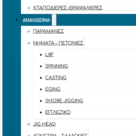
ΧΤΑΠΟΔΙΈΡΕΣ-ΘΡΑΨΑΛΙΈΡΕΣ
ΑΝΑΛΏΣΙΜΑ
ΠΑΡΑΜΆΝΕΣ
ΝΉΜΑΤΑ – ΠΕΤΟΝΙΈΣ
LRF
SPINNING
CASTING
EGING
SHORE JIGGING
ΕΓΓΛΈΖΙΚΟ
JIG HEAD