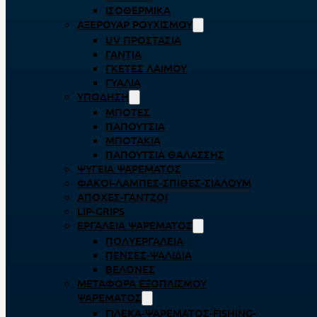
ΙΣΟΘΕΡΜΙΚΆ
ΑΞΕΡΟΥΆΡ ΡΟΥΧΙΣΜΟΎ
UV ΠΡΟΣΤΑΣΊΑ
ΓΆΝΤΙΑ
ΓΚΈΤΕΣ ΛΑΊΜΟΥ
ΓΥΑΛΙΆ
ΥΠΌΔΗΣΗ
ΜΠΌΤΕΣ
ΠΑΠΟΎΤΣΙΑ
ΜΠΟΤΆΚΙΑ
ΠΑΠΟΎΤΣΙΑ ΘΑΛΆΣΣΗΣ
ΨΥΓΕΊΑ ΨΑΡΈΜΑΤΟΣ
ΦΑΚΟΊ-ΛΆΜΠΕΣ-ΣΠΊΘΕΣ-ΣΊΑΛΟΥΜ
ΑΠΌΧΕΣ-ΓΆΝΤΖΟΙ
LIP-GRIPS
EΡΓΑΛΕΊΑ ΨΑΡΈΜΑΤΟΣ
ΠΟΛΥΕΡΓΑΛΕΊΑ
ΠΈΝΣΕΣ-ΨΑΛΊΔΙΑ
ΒΕΛΌΝΕΣ
ΜΕΤΑΦΟΡΆ ΕΞΟΠΛΙΣΜΟΎ
ΨΑΡΈΜΑΤΟΣ
ΓΙΛΈΚΑ-ΨΑΡΈΜΑΤΟΣ-FISHING-