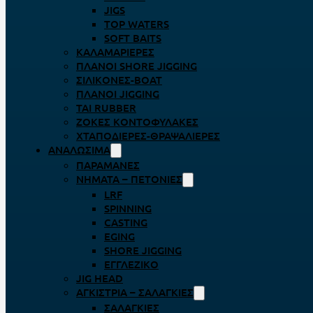
JIGS
TOP WATERS
SOFT BAITS
ΚΑΛΑΜΑΡΙΈΡΕΣ
ΠΛΆΝΟΙ SHORE JIGGING
ΣΙΛΙΚΌΝΕΣ-BOAT
ΠΛΆΝΟΙ JIGGING
TAI RUBBER
ΖΌΚΕΣ ΚΟΝΤΟΦΎΛΑΚΕΣ
ΧΤΑΠΟΔΙΈΡΕΣ-ΘΡΑΨΑΛΙΈΡΕΣ
ΑΝΑΛΏΣΙΜΑ
ΠΑΡΑΜΆΝΕΣ
ΝΉΜΑΤΑ – ΠΕΤΟΝΙΈΣ
LRF
SPINNING
CASTING
EGING
SHORE JIGGING
ΕΓΓΛΈΖΙΚΟ
JIG HEAD
ΑΓΚΊΣΤΡΙΑ – ΣΑΛΑΓΚΙΈΣ
ΣΑΛΑΓΚΙΈΣ