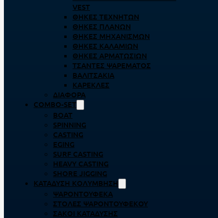
VEST
ΘΉΚΕΣ ΤΕΧΝΗΤΏΝ
ΘΉΚΕΣ ΠΛΆΝΩΝ
ΘΉΚΕΣ ΜΗΧΑΝΙΣΜΏΝ
ΘΉΚΕΣ ΚΑΛΑΜΙΏΝ
ΘΉΚΕΣ ΑΡΜΑΤΩΣΙΏΝ
ΤΣΆΝΤΕΣ ΨΑΡΈΜΑΤΟΣ
ΒΑΛΙΤΣΆΚΙΑ
ΚΑΡΈΚΛΕΣ
ΔΙΆΦΟΡΑ
COMBO-SET
BOAT
SPINNING
CASTING
EGING
SURF CASTING
HEAVY CASTING
SHORE JIGGING
ΚΑΤΆΔΥΣΗ ΚΟΛΎΜΒΗΣΗ
ΨΑΡΟΝΤΟΎΦΕΚΑ
ΣΤΟΛΈΣ ΨΑΡΟΝΤΟΎΦΕΚΟΥ
ΣΆΚΟΙ ΚΑΤΆΔΥΣΗΣ