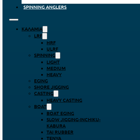
SPINNING ANGLERS
ΚΑΛΆΜΙΑ
LRF
HRF
ULRF
SPINNING
LIGHT
MEDIUM
HEAVY
EGING
SHORE JIGGING
CASTING
HEAVY CASTING
BOAT
BOAT EGING
SLOW JIGGING-INCHIKU-
KABURA
TAI RUBBER
TENYA