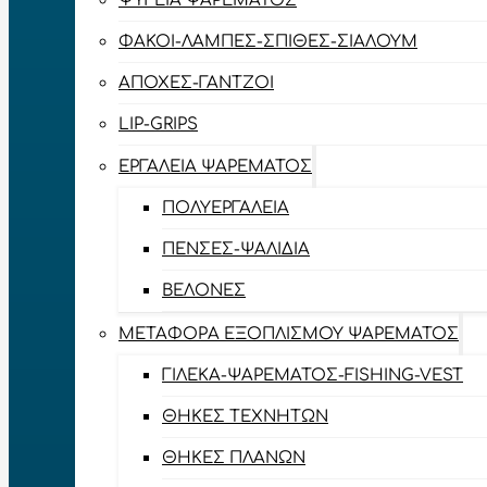
ΨΥΓΕΊΑ ΨΑΡΈΜΑΤΟΣ
ΦΑΚΟΊ-ΛΆΜΠΕΣ-ΣΠΊΘΕΣ-ΣΊΑΛΟΥΜ
ΑΠΌΧΕΣ-ΓΆΝΤΖΟΙ
LIP-GRIPS
EΡΓΑΛΕΊΑ ΨΑΡΈΜΑΤΟΣ
ΠΟΛΥΕΡΓΑΛΕΊΑ
ΠΈΝΣΕΣ-ΨΑΛΊΔΙΑ
ΒΕΛΌΝΕΣ
ΜΕΤΑΦΟΡΆ ΕΞΟΠΛΙΣΜΟΎ ΨΑΡΈΜΑΤΟΣ
ΓΙΛΈΚΑ-ΨΑΡΈΜΑΤΟΣ-FISHING-VEST
ΘΉΚΕΣ ΤΕΧΝΗΤΏΝ
ΘΉΚΕΣ ΠΛΆΝΩΝ